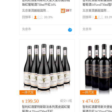
智利紅酒蒙特斯紅天使天使珍藏赤霞
智利紅酒蒙特斯釀酒
珠紅葡萄酒750ml干紅14%
葡萄酒14%vol750ml
18
年
北京東潤鵬龍國際貿易有限公司
北京東潤鵬龍國際貿易有限公司
回頭率：
33.3%
回頭率：
33.3
北京市
北京市
199.50
474.05
¥
成交11瓶
¥
智利紅酒蒙特斯歐法系列黑皮諾紅葡
智利紅酒蒙特斯天使
萄酒14.5%vol750ml干紅
萄酒干紅14.5%vol750