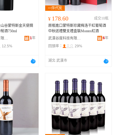
178.60
¥
成交10瓶
中央山谷蒙特斯金天使精
原瓶進口蒙特斯珍藏梅洛干紅葡萄酒
酒750ml
中秋送禮雙支禮盒裝Montes紅酒
1
年
6
年
上海善如酒業有限公司
武漢谷度科技有限公司
12.5%
回頭率：
29%
湖北 武漢市