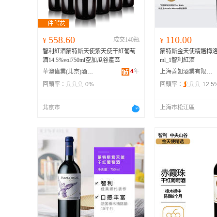
558.60
110.00
¥
成交140瓶
¥
智利紅酒蒙特斯天使紫天使干紅葡萄
蒙特斯金天使精選梅洛
酒14.5%vol750ml空加瓜谷產區
ml_1智利紅酒
4
年
華澳偉業(北京)酒業有限公司
上海善如酒業有限公司
回頭率：
0%
回頭率：
12.5
北京市
上海市松江區