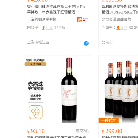
智利進口紅酒拉菲巴斯克十世Le Dix
智利紅酒蒙特斯歐法
華詩歌十年赤霞珠干紅葡萄酒
萄酒14.5%vol750ml干
1
年
上海善如酒業有限公司
北京東潤鵬龍國際貿易有限公司
回頭率：
12.5%
回頭率：
33.3
上海市松江區
北京市
93.10
299.00
¥
成交2瓶
¥