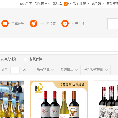
首單包郵
48小時發貨
7+天包換
支持支付寶
材質保障
起訂量
確定
以下
所有地區
經營模式
平均發貨速度
所有地区
采
江浙沪
华东区
华南区
华中
海外
北京
上海
天津
广东
浙江
江苏
山东