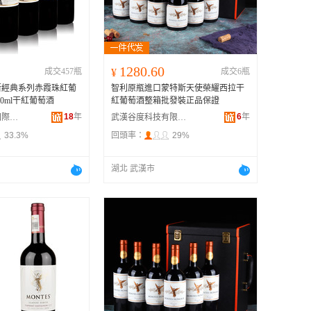
广西
黑龙江
新疆
1280.60
成交457瓶
¥
成交6瓶
云南
斯經典系列赤霞珠紅葡
智利原瓶進口蒙特斯天使榮耀西拉干
台湾
750ml干紅葡萄酒
紅葡萄酒整箱批發裝正品保證
18
年
6
年
北京東潤鵬龍國際貿易有限公司
武漢谷度科技有限公司
33.3%
回頭率：
29%
湖北 武漢市