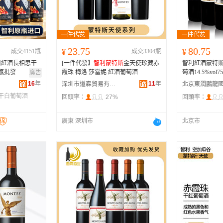
河南
福建
辽宁
安徽
山西
海南
内蒙古
吉林
湖北
湖南
江西
宁夏
23.75
80.75
成交4151瓶
¥
成交3304瓶
¥
青海
陕西
甘肃
四川
口紅酒長相思干
[一件代發】
智利蒙特斯
金天使珍藏赤
智利紅酒蒙特
贵州
西藏
香港
澳门
瓶批發
霞珠 梅洛 莎當妮 紅酒葡萄酒
萄酒14.5%vol
廣告
16
年
11
年
深圳市道森貿易有限公司
干白葡萄酒
回頭率：
27%
回頭率：
廣東 深圳市
北京市