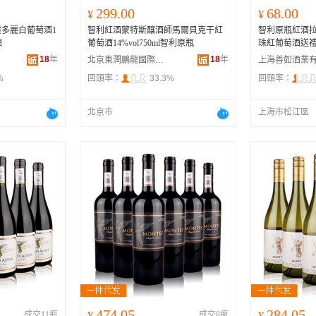
299.00
68.00
¥
¥
多麗白葡萄酒1
智利紅酒蒙特斯釀酒師馬爾貝克干紅
智利原瓶紅酒
酒
葡萄酒14%vol750ml智利原瓶
珠紅葡萄酒送
18
年
18
年
北京東潤鵬龍國際貿易有限公司
%
回頭率：
33.3%
回頭率：
北京市
上海市松江區
474.05
284.05
成交11瓶
¥
成交8瓶
¥