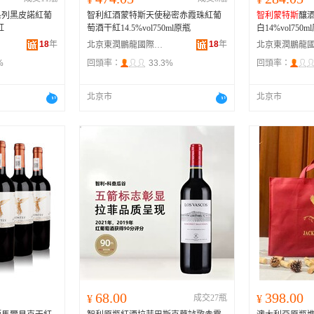
系列黑皮諾紅葡
智利紅酒蒙特斯天使秘密赤霞珠紅葡
智利蒙特斯
釀
紅
萄酒干紅14.5%vol750ml原瓶
白14%vol75
18
年
18
年
北京東潤鵬龍國際貿易有限公司
%
回頭率：
33.3%
回頭率：
北京市
北京市
68.00
398.00
¥
成交27瓶
¥