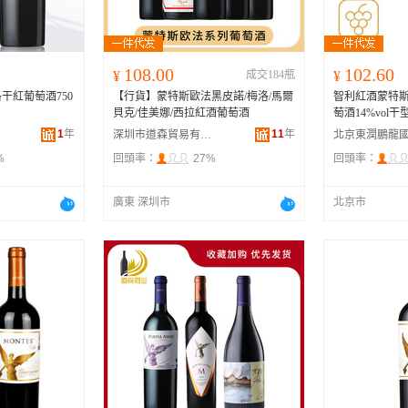
108.00
102.60
¥
成交184瓶
¥
干紅葡萄酒750
【行貨】蒙特斯歐法黑皮諾/梅洛/馬爾
智利紅酒蒙特
貝克/佳美娜/西拉紅酒葡萄酒
萄酒14%vol干型
1
年
11
年
深圳市道森貿易有限公司
%
回頭率：
27%
回頭率：
廣東 深圳市
北京市