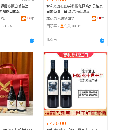
酒師霞多麗白葡萄酒干
智利MONTES蒙特斯無極系列長相思
0ml原瓶進口瓶裝
白葡萄酒干白13.5%vol750ml
18
年
18
年
北京東潤鵬龍國際貿易有限公司
北京東潤鵬龍國際貿易有限公司
33.3%
回頭率：
33.3%
北京市
420.00
¥