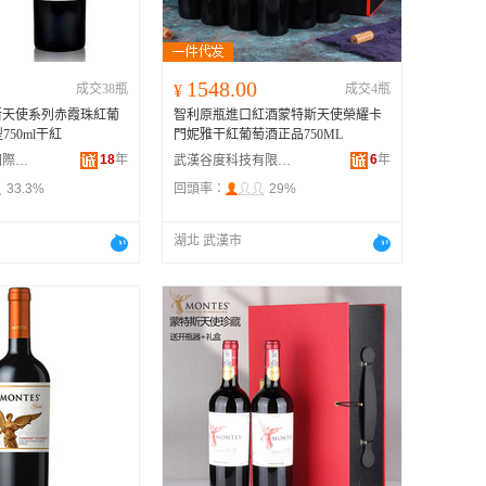
1548.00
成交38瓶
¥
成交4瓶
斯天使系列赤霞珠紅葡
智利原瓶進口紅酒蒙特斯天使榮耀卡
750ml干紅
門妮雅干紅葡萄酒正品750ML
18
年
6
年
北京東潤鵬龍國際貿易有限公司
武漢谷度科技有限公司
33.3%
回頭率：
29%
湖北 武漢市