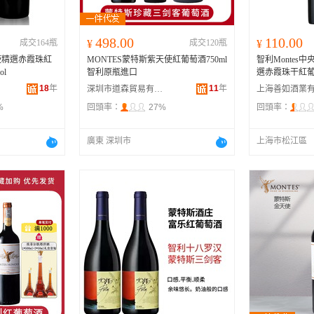
498.00
110.00
成交164瓶
¥
成交120瓶
¥
使精選赤霞珠紅
MONTES蒙特斯紫天使紅葡萄酒750ml
智利Montes
ol
智利原瓶進口
選赤霞珠干紅葡萄
18
年
11
年
深圳市道森貿易有限公司
%
回頭率：
27%
回頭率：
廣東 深圳市
上海市松江區