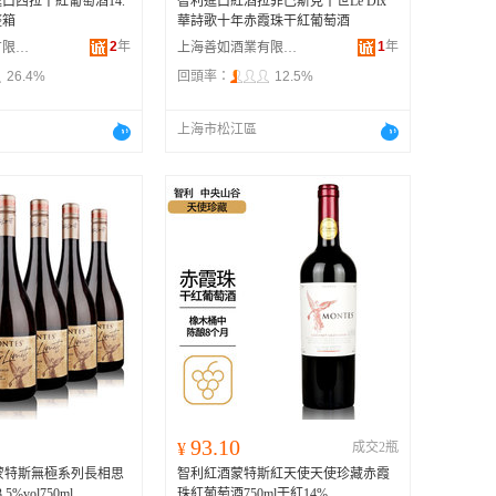
口西拉干紅葡萄酒14.
智利進口紅酒拉菲巴斯克十世Le Dix
整箱
華詩歌十年赤霞珠干紅葡萄酒
2
年
1
年
深圳八天科技有限公司
上海善如酒業有限公司
26.4%
回頭率：
12.5%
上海市松江區
93.10
¥
成交2瓶
S蒙特斯無極系列長相思
智利紅酒蒙特斯紅天使天使珍藏赤霞
%vol750ml
珠紅葡萄酒750ml干紅14%