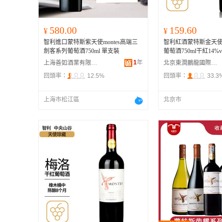
580.00
159.60
¥
¥
智利進口蒙特斯紫天使montes高端三
智利紅酒蒙特斯金天
劍客系列葡萄酒750ml 單支裝
葡萄酒750ml干紅14%v
1
年
上海善如酒業有限公司
北京東潤鵬龍國際貿易有限公司
回頭率：
12.5%
回頭率：
33.3
上海市松江區
北京市