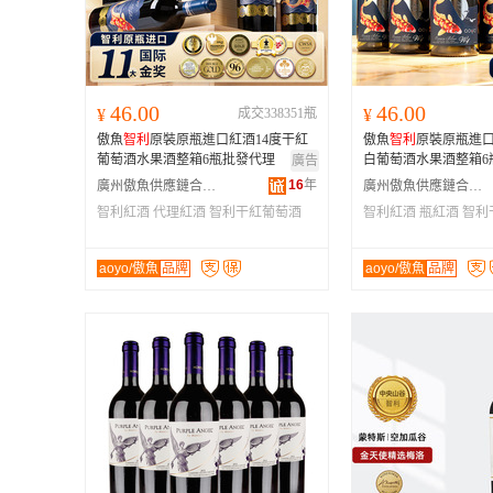
46.00
46.00
¥
成交338351瓶
¥
傲魚
智利
原裝原瓶進口紅酒14度干紅
傲魚
智利
原裝原瓶進
葡萄酒水果酒整箱6瓶批發代理
白葡萄酒水果酒整箱6
廣告
16
年
廣州傲魚供應鏈合伙企業(有限合伙)
廣州傲魚供應鏈合伙企業(有限合伙)
智利紅酒
代理紅酒
智利干紅葡萄酒
智利紅酒
瓶紅酒
智利
aoyo/傲魚
品牌
aoyo/傲魚
品牌