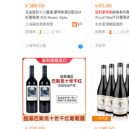
580.00
85.00
¥
¥
正品智利十八羅漢 蒙特斯酒庄歐法M
智利蒙特斯
經典系列霞
紅葡萄酒 大M Montes Alpha
4%vol750ml干白葡萄
1
年
上海善如酒業有限公司
北京東潤鵬龍國際貿易有限公司
回頭率：
12.5%
回頭率：
33.3
上海市松江區
北京市
420.00
199.50
¥
¥