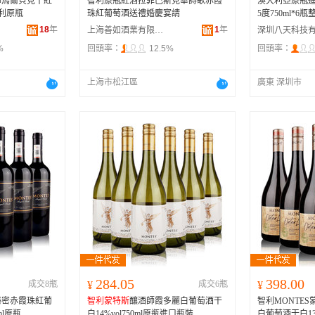
師馬爾貝克干紅
智利原瓶紅酒拉菲巴斯克華詩歌赤霞
澳大利亞原瓶進
智利原瓶
珠紅葡萄酒送禮婚慶宴請
5度750ml*6瓶
18
年
1
年
上海善如酒業有限公司
%
回頭率：
12.5%
回頭率：
上海市松江區
廣東 深圳市
284.05
398.00
成交8瓶
¥
成交6瓶
¥
秘密赤霞珠紅葡
智利蒙特斯
釀酒師霞多麗白葡萄酒干
智利MONTE
ml原瓶
白14%vol750ml原瓶進口瓶裝
白葡萄酒干白13.5