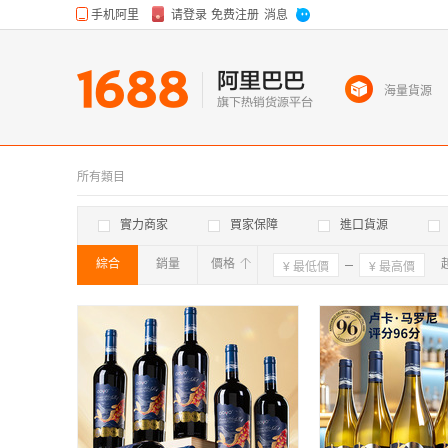
海量貨源
所有類目
實力商家
買家保障
進口貨源
綜合
銷量
價格
確定