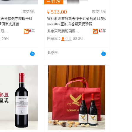
513.00
成交8瓶
¥
成交18瓶
斯天使精選赤霞珠干紅
智利紅酒蒙特斯天使干紅葡萄酒14.5%
4紅酒單支批發
vol750ml空加瓜谷紫天使珍藏
6
年
18
年
武漢谷度科技有限公司
北京東潤鵬龍國際貿易有限公司
29%
回頭率：
33.3%
北京市