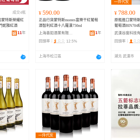
590.00
788.00
成交4瓶
¥
¥
進口蒙特斯榮耀紅
正品行貨蒙特斯montes富樂干紅葡萄
原瓶進口蒙特
卡門妮雅紅酒
酒智利紅酒十八羅漢750ml
葡萄酒BIN70
11
年
1
年
上海善如酒業有限公司
回頭率：
12.5%
回頭率：
上海市松江區
湖北 武漢市