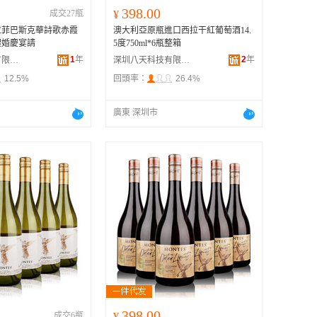
398.00
成交27瓶
¥
拉菲巴斯克華詩歌赤霞
澳大利亞原瓶進口西拉干紅葡萄酒14.
禮婚慶宴請
5度750ml*6瓶整箱
1
年
2
年
上海善如酒業有限公司
深圳八天科技有限公司
12.5%
回頭率：
26.4%
廣東 深圳市
398.00
成交6瓶
¥