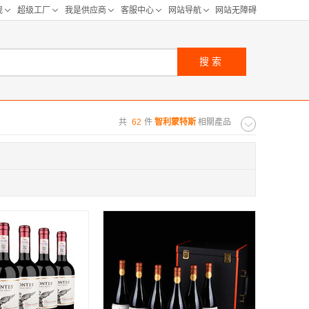
搜索
共
62
件
智利蒙特斯
相關產品
购距离:
区
华北区
重庆
河北