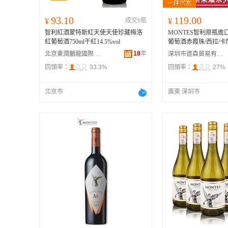
93.10
119.00
¥
成交6瓶
¥
智利紅酒蒙特斯紅天使天使珍藏梅洛
MONTES智利原瓶
紅葡萄酒750ml干紅14.5%vol
葡萄酒赤霞珠/西拉/
18
年
北京東潤鵬龍國際貿易有限公司
深圳市道森貿易有限公司
回頭率：
33.3%
回頭率：
27%
北京市
廣東 深圳市