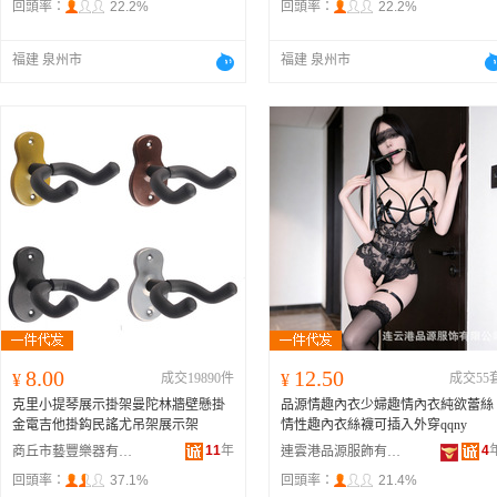
回頭率：
22.2%
回頭率：
22.2%
福建 泉州市
福建 泉州市
8.00
12.50
¥
成交19890件
¥
成交55
克里小提琴展示掛架曼陀林牆壁懸掛
品源情趣內衣少婦趣情內衣純欲蕾絲
金電吉他掛鈎民謠尤吊架展示架
情性趣內衣絲襪可插入外穿qqny
11
年
4
商丘市藝豐樂器有限公司
連雲港品源服飾有限公司
回頭率：
37.1%
回頭率：
21.4%