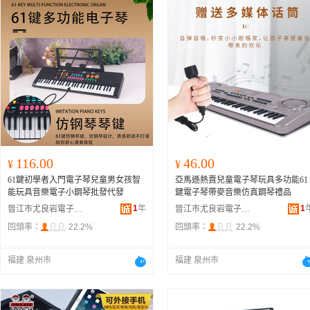
116.00
46.00
¥
¥
61鍵初學者入門電子琴兒童男女孩智
亞馬遜熱賣兒童電子琴玩具多功能61
能玩具音樂電子小鋼琴批發代發
鍵電子琴帶麥音樂仿真鋼琴禮品
1
年
1
晉江市尤良岩電子商務有限公司
晉江市尤良岩電子商務有限公司
回頭率：
22.2%
回頭率：
22.2%
福建 泉州市
福建 泉州市