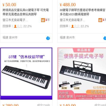
50.00
488.00
¥
¥
跨境商品兒童玩具61鍵電子琴 可充電
88鍵電子鋼琴仿重錘初學者考級練習
帶麥克風禮品音樂玩具鋼琴
多功能MIDI數碼電鋼琴
1
年
1
晉江市尤良岩電子商務有限公司
晉江市尤良岩電子商務有限公司
回頭率：
22.2%
回頭率：
22.2%
福建 泉州市
福建 泉州市
280.00
140.00
¥
成交259台
¥
成交168