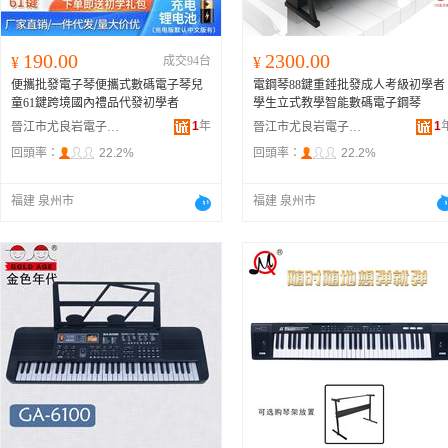
190.00
2300.00
¥
成交94台
¥
便攜批發電子琴便攜式數碼電子琴兒
電鋼琴88鍵重錘批發成人考級初學者
童61鍵跨境國內禮品代發初學者
學生立式教學智能數碼電子鋼琴
1
年
1
晉江市尤良岩電子商務有限公司
晉江市尤良岩電子商務有限公司
回頭率：
22.2%
回頭率：
22.2%
福建 泉州市
福建 泉州市