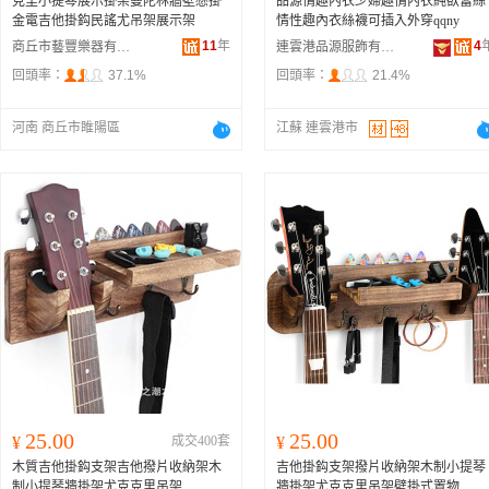
克里小提琴展示掛架曼陀林牆壁懸掛
品源情趣內衣少婦趣情內衣純欲蕾絲
金電吉他掛鈎民謠尤吊架展示架
情性趣內衣絲襪可插入外穿qqny
11
年
4
商丘市藝豐樂器有限公司
連雲港品源服飾有限公司
回頭率：
37.1%
回頭率：
21.4%
河南 商丘市睢陽區
江蘇 連雲港市
25.00
25.00
¥
成交400套
¥
木質吉他掛鈎支架吉他撥片收納架木
吉他掛鈎支架撥片收納架木制小提琴
制小提琴牆掛架尤克克里吊架
牆掛架尤克克里吊架壁掛式置物