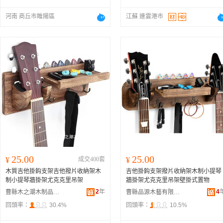
河南 商丘市睢陽區
江蘇 連雲港市
25.00
25.00
¥
成交400套
¥
木質吉他掛鈎支架吉他撥片收納架木
吉他掛鈎支架撥片收納架木制小提琴
制小提琴牆掛架尤克克里吊架
牆掛架尤克克里吊架壁掛式置物
2
年
4
曹縣木之潮木制品有限公司
曹縣品源木藝有限公司
回頭率：
30.4%
回頭率：
10.5%