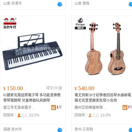
山東 菏澤市
山東 曹縣
150.00
540.00
¥
成交195盒
¥
61鍵麥克風話筒電子琴 多功能音樂教
電尤貝斯30寸初學者四弦琴水曲柳電
學琴電鋼琴 兒童樂器玩具鋼琴
箱尤克里里廠家批發小吉他
1
年
7
晉江市尤良岩電子商務有限公司
廣州艾伯樂器有限公司
回頭率：
22.2%
回頭率：
13.3%
福建 泉州市
貴州 正安縣