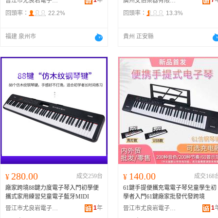
1
年
7
晉江市尤良岩電子商務有限公司
廣州艾伯樂器有限公司
回頭率：
22.2%
回頭率：
13.3%
福建 泉州市
貴州 正安縣
280.00
140.00
¥
成交259台
¥
成交168
廠家跨境88鍵力度電子琴入門初學便
61鍵手提便攜充電電子琴兒童學生初
攜式家用練習兒童電子藍牙MIDI
學者入門61鍵廠家批發代發跨境
1
年
1
晉江市尤良岩電子商務有限公司
晉江市尤良岩電子商務有限公司