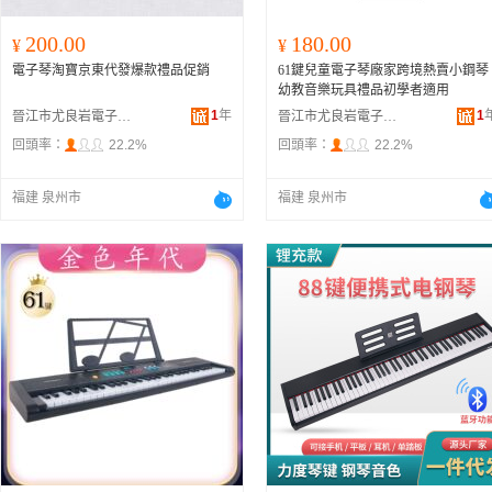
200.00
180.00
¥
¥
電子琴淘寶京東代發爆款禮品促銷
61鍵兒童電子琴廠家跨境熱賣小鋼琴
幼教音樂玩具禮品初學者適用
1
年
1
晉江市尤良岩電子商務有限公司
晉江市尤良岩電子商務有限公司
回頭率：
22.2%
回頭率：
22.2%
福建 泉州市
福建 泉州市