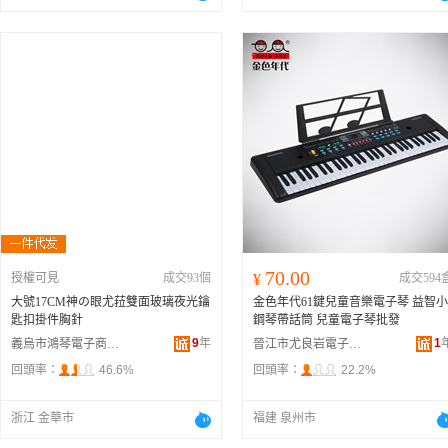
70.00
授權可見
成交93個
¥
成交594
大號17CM神の眼尤菈雙面玻璃夜光鑰
金色年代61鍵兒童音樂電子琴 益智小
匙扣掛件胸針
鋼琴帶話筒 兒童電子琴批發
9
年
1
義烏市鴻琴電子商務有限公司
晉江市尤良岩電子商務有限公司
回頭率：
46.6%
回頭率：
22.2%
浙江 金華市
福建 泉州市