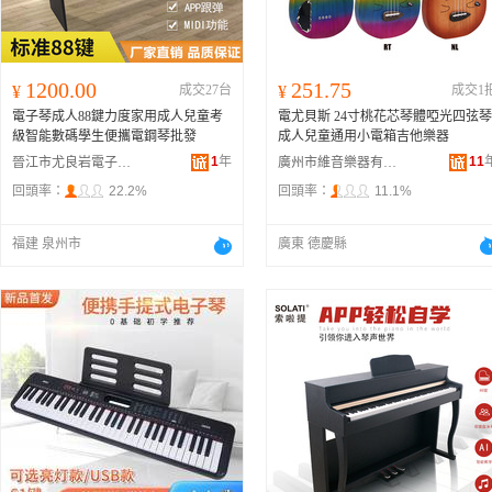
1200.00
251.75
¥
成交27台
¥
成交1
電子琴成人88鍵力度家用成人兒童考
電尤貝斯 24寸桃花芯琴體啞光四弦琴
級智能數碼學生便攜電鋼琴批發
成人兒童通用小電箱吉他樂器
1
年
11
晉江市尤良岩電子商務有限公司
廣州市維音樂器有限公司
回頭率：
22.2%
回頭率：
11.1%
福建 泉州市
廣東 德慶縣