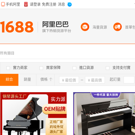
海量貨源
首單
所有類目
實力商家
買家保障
進口貨源
支持支付寶
綜合
銷量
價格
確定
起訂量