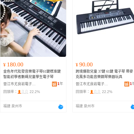
180.00
90.00
¥
¥
金色年代批發音樂電子琴61鍵標准鍵
跨境爆款兒童 37鍵 61鍵 電子琴 帶麥
智能初學者數碼兒童學生電子琴
克風多功能音樂鋼琴樂器玩具
1
年
1
晉江市尤良岩電子商務有限公司
晉江市尤良岩電子商務有限公司
回頭率：
22.2%
回頭率：
22.2%
福建 泉州市
福建 泉州市