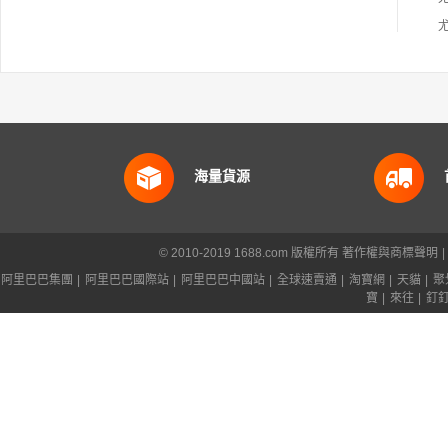
海量貨源
© 2010-2019 1688.com 版權所有
著作權與商標聲明
|
阿里巴巴集團
|
阿里巴巴國際站
|
阿里巴巴中國站
|
全球速賣通
|
淘寶網
|
天貓
|
聚
寶
|
來往
|
釘