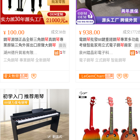
100.00
938.00
¥
成交38台
¥
成交1772
鋼
琴
源頭正品全新三角鋼
琴
真鋼
琴
專
電鋼
琴
批發88鍵重錘鋼
琴
專業多功能
業原裝三角外貿出口原聲大鋼
琴
考級智能家用立式電子鋼
琴
廠家
廣告
廣
1
年
5
湖州德升貿易有限公司
泉州鐳晶彩電子科技有限公司
三角鋼琴
專業鋼琴
全新鋼琴
電子鋼琴
立式鋼琴
智能鋼琴
霍夫鮑爾
品牌
LeGemCharr/
品牌
鐳晶彩