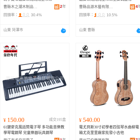
2
年
4
曹縣木之潮木制品有限公司
曹縣品源木藝有限公司
回頭率：
30.4%
回頭率：
10.5%
山東 菏澤市
山東 曹縣
150.00
540.00
¥
成交195盒
¥
61鍵麥克風話筒電子琴 多功能音樂教
電尤貝斯30寸初學者四弦琴水曲柳電
學琴電鋼琴 兒童樂器玩具鋼琴
箱尤克里里廠家批發小吉他