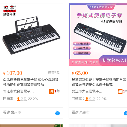
107.00
65.00
¥
成交6盒
¥
亞馬遜熱賣兒童電子琴 帶麥克風鋼琴
兒童樂器61鍵手提電子琴多功能音樂
多功能61鍵電鋼琴樂器禮品
鋼琴玩具跨境亞馬遜便攜式
1
年
1
晉江市尤良岩電子商務有限公司
晉江市尤良岩電子商務有限公司
回頭率：
22.2%
回頭率：
22.2%
福建 泉州市
福建 泉州市