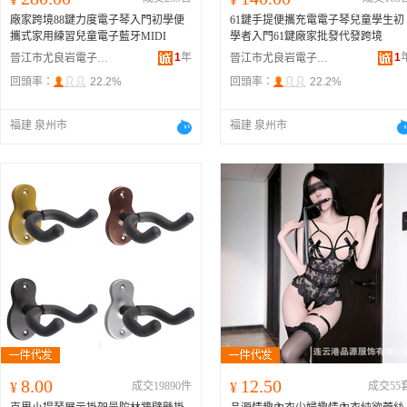
廠家跨境88鍵力度電子琴入門初學便
61鍵手提便攜充電電子琴兒童學生初
攜式家用練習兒童電子藍牙MIDI
學者入門61鍵廠家批發代發跨境
1
年
1
晉江市尤良岩電子商務有限公司
晉江市尤良岩電子商務有限公司
回頭率：
22.2%
回頭率：
22.2%
福建 泉州市
福建 泉州市
8.00
12.50
¥
成交19890件
¥
成交55