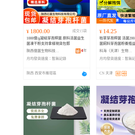
1800.00
14.25
¥
成交15袋
¥
1000億/g凝結芽孢桿菌 原料活菌益生
枯草芽孢桿菌 活菌200
菌凍干粉支持拿樣現貨包郵
菌飼料芽孢菌粉養殖
4
年
陝西億菌生物科技有限公司
科海（天津）生物科技有限公司
月均發貨速度：
暫無記錄
月均發貨速度：
暫無
陝西 西安市雁塔區
CN 天津