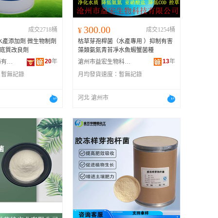
300.00
成交2718桶
¥
成交1254桶
水產添加劑 微生物制劑
枯草芽孢桿菌（水產專用 ）抑制有害
產底質改良劑
藻類氨氮青苔凈水魚蝦蟹菌種
20
年
13
年
滄州市東方獸葯有限公司
滄州市益宏生物科技有限公司
：
暫無記錄
月均發貨速度：
暫無記錄
河北 滄州市