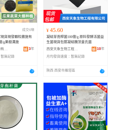
广西
黑龙江
新疆
45.60
成交6噸
¥
云南
家現貨現發顆粒撒施有
凝結芽孢桿菌100億/g 原料發酵活菌益
台湾
億/g果樹溝施
生菌現貨包郵凝結魏茨曼氏菌
3
年
10
年
石家庄富銘生物有機肥有限公司
西安天象生物工程有限公司
：
暫無記錄
月均發貨速度：
暫無記錄
陝西 西安市雁塔區