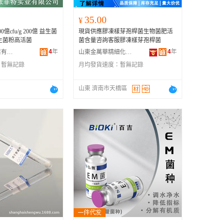
35.00
¥
億cfu/g 200億 益生菌
現貨供應膠凍樣芽孢桿菌生物菌肥活
生菌粉高活菌
菌含量咨詢客服膠凍樣芽孢桿菌
4
年
4
年
西安派菲特實業有限公司
山東金萬華精細化工有限公司
：
暫無記錄
月均發貨速度：
暫無記錄
山東 濟南市天橋區