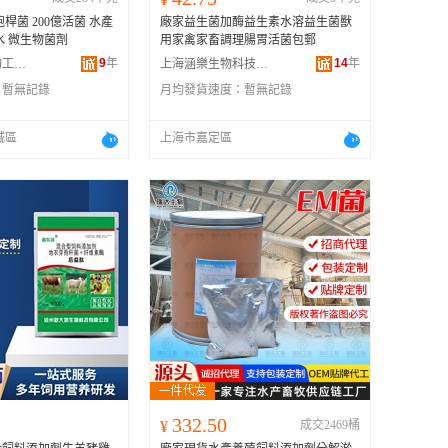
桿菌 200億活菌 水產
廠家益生菌加酶益生素水溶益生菌獸
水 微生物菌劑
用家禽家畜調理腸胃活菌包郵
9
年
14
年
濟寧阿力達生物工程有限公司
上海涵樂生物科技有限公司
：
暫無記錄
月均發貨速度：
暫無記錄
城區
上海市嘉定區
332.50
¥
成交2469桶