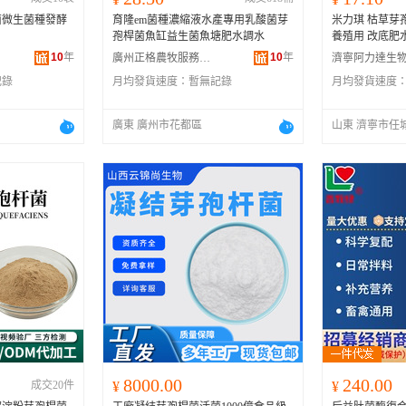
菌微生菌種發酵
育隆em菌種濃縮液水產專用乳酸菌芽
米力琪 枯草芽孢
孢桿菌魚缸益生菌魚塘肥水調水
養殖用 改底肥
10
年
10
年
廣州正格農牧服務有限公司
記錄
月均發貨速度：
暫無記錄
月均發貨速度
廣東 廣州市花都區
山東 濟寧市任
8000.00
240.00
成交20件
¥
¥