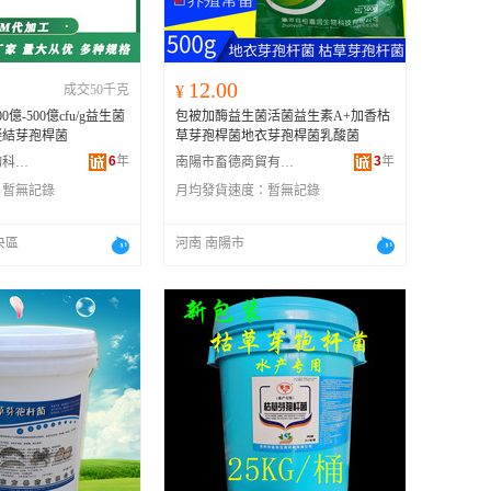
12.00
成交50千克
¥
億-500億cfu/g益生菌
包被加酶益生菌活菌益生素A+加香枯
凝結芽孢桿菌
草芽孢桿菌地衣芽孢桿菌乳酸菌
6
年
3
年
陝西源生特生物科技有限公司
南陽市畜德商貿有限公司
：
暫無記錄
月均發貨速度：
暫無記錄
央區
河南 南陽市