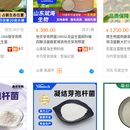
河南
福建
辽宁
安徽
山西
海南
内蒙古
吉林
湖北
湖南
江西
宁夏
300.00
1250.00
成交206千克
¥
成交1桶
¥
青海
陕西
甘肃
四川
-1000億芽孢桿
地衣芽孢桿菌1000以克益生菌飼料級
微生物菌劑廠
贵州
西藏
香港
澳门
益生菌
四聯活菌廠家現貨地衣芽孢桿菌
效活菌數大於5
4
年
3
年
山東斌海生物科技有限公司
記錄
月均發貨速度：
暫無記錄
月均發貨速度
山東 禹城市
河北 石家庄市