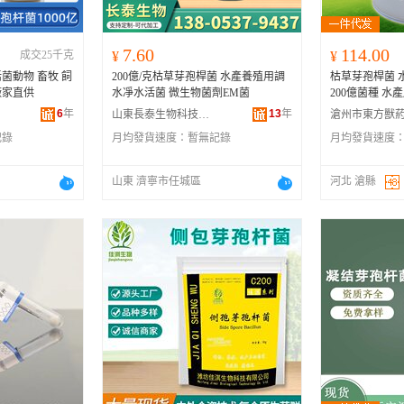
7.60
114.00
成交25千克
¥
¥
活菌動物 畜牧 飼
200億/克枯草芽孢桿菌 水產養殖用調
枯草芽孢桿菌 
廠家直供
水凈水活菌 微生物菌劑EM菌
200億菌種 水
6
年
13
年
山東長泰生物科技有限公司
記錄
月均發貨速度：
暫無記錄
月均發貨速度
山東 濟寧市任城區
河北 滄縣