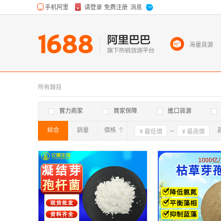
海量貨源
所有類目
實力商家
買家保障
進口貨源
綜合
銷量
價格
確定