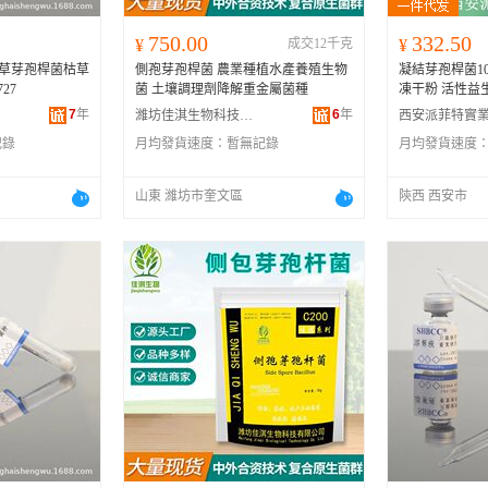
750.00
332.50
¥
成交12千克
¥
枯草芽孢桿菌枯草
側孢芽孢桿菌 農業種植水產養殖生物
凝結芽孢桿菌100
27
菌 土壤調理劑降解重金屬菌種
凍干粉 活性益
7
年
6
年
濰坊佳淇生物科技有限公司
記錄
月均發貨速度：
暫無記錄
月均發貨速度
山東 濰坊市奎文區
陝西 西安市