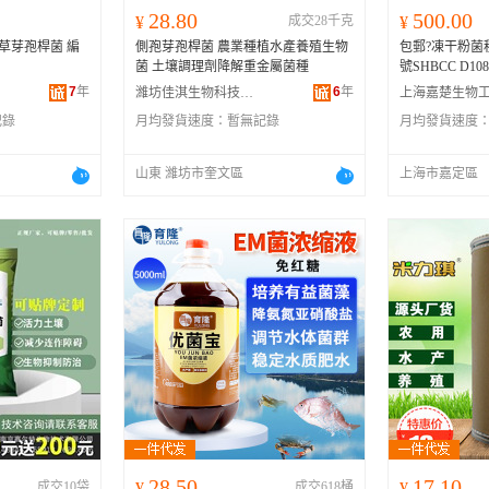
28.80
500.00
¥
成交28千克
¥
枯草芽孢桿菌 編
側孢芽孢桿菌 農業種植水產養殖生物
包郵?凍干粉菌種
菌 土壤調理劑降解重金屬菌種
號SHBCC D108
7
年
6
年
濰坊佳淇生物科技有限公司
記錄
月均發貨速度：
暫無記錄
月均發貨速度
山東 濰坊市奎文區
上海市嘉定區
28.50
17.10
成交10袋
¥
成交618桶
¥