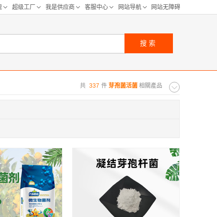
搜索
共
337
件
芽孢菌活菌
相關產品
购距离:
区
华北区
重庆
河北