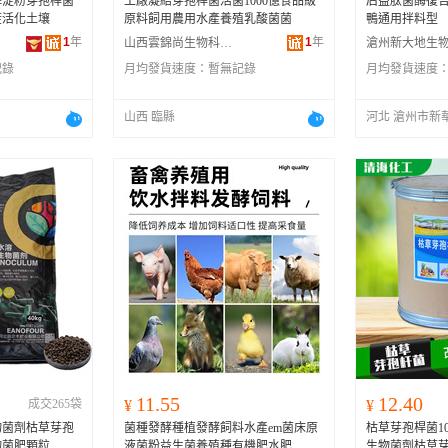
解淀粉芽孢桿菌
工廠凝結芽孢桿菌活菌1000億食品級
后益肽菌酶復
茬活化土壤
原料飼用農用水產養殖乳酸菌菌
鴨通用拌料型
1
年
1
年
山西雲錦尚生物科技有限公司
記錄
月均發貨速度：
暫無記錄
月均發貨速度
山西 臨縣
河北 滄州市新
11.55
12.40
成交265袋
¥
¥
物菌劑枯草芽孢
菌種發酵種植發酵飼料水產em菌床原
枯草芽孢桿菌1
物菌肥顆粒
液菌粉益生菌養殖種有機肥水肥
生物菌劑枯草