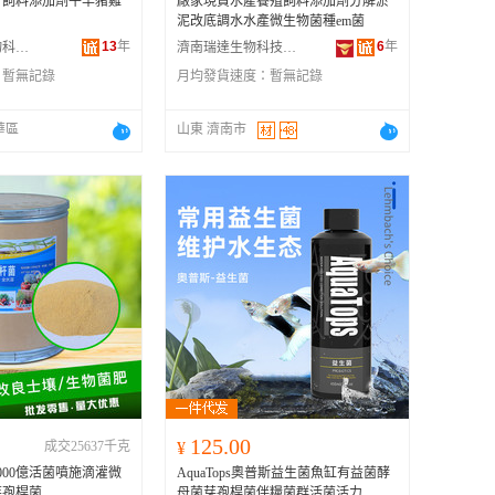
合飼料添加劑牛羊豬雞
廠家現貨水產養殖飼料添加劑分解淤
泥改底調水水產微生物菌種em菌
13
年
6
年
滄州新大地生物科技有限公司
濟南瑞達生物科技有限公司
：
暫無記錄
月均發貨速度：
暫無記錄
華區
山東 濟南市
125.00
成交25637千克
¥
000億活菌噴施滴灌微
AquaTops奧普斯益生菌魚缸有益菌酵
芽孢桿菌
母菌芽孢桿菌伴糧菌群活菌活力