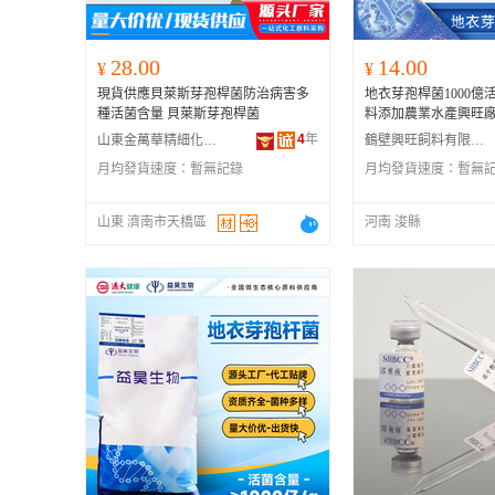
28.00
14.00
¥
¥
現貨供應貝萊斯芽孢桿菌防治病害多
地衣芽孢桿菌1000億
種活菌含量 貝萊斯芽孢桿菌
料添加農業水產興旺
4
年
山東金萬華精細化工有限公司
鶴壁興旺飼料有限公司
月均發貨速度：
暫無記錄
月均發貨速度：
暫無
山東 濟南市天橋區
河南 浚縣