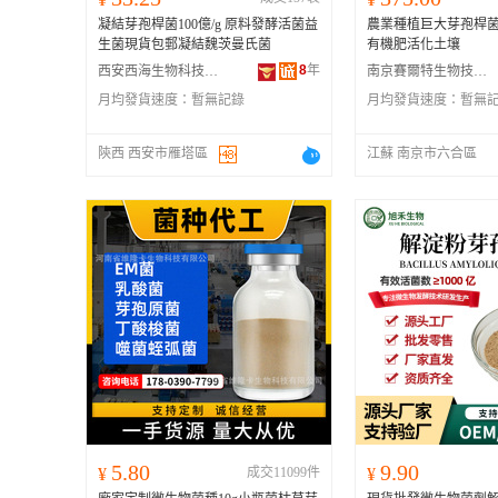
凝結芽孢桿菌100億/g 原料發酵活菌益
農業種植巨大芽孢桿
生菌現貨包郵凝結魏茨曼氏菌
有機肥活化土壤
8
年
西安西海生物科技有限公司
南京賽爾特生物技術有限公司
月均發貨速度：
暫無記錄
月均發貨速度：
暫無
陝西 西安市雁塔區
江蘇 南京市六合區
5.80
9.90
¥
成交11099件
¥