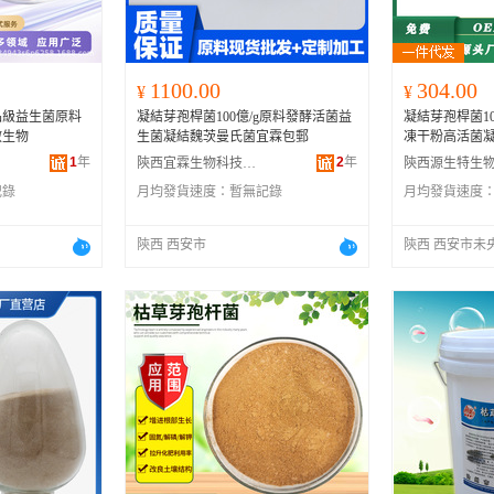
1100.00
304.00
¥
¥
品級益生菌原料
凝結芽孢桿菌100億/g原料發酵活菌益
凝結芽孢桿菌100
啟生物
生菌凝結魏茨曼氏菌宜霖包郵
凍干粉高活菌
1
年
2
年
陝西宜霖生物科技有限公司
記錄
月均發貨速度：
暫無記錄
月均發貨速度
陝西 西安市
陝西 西安市未