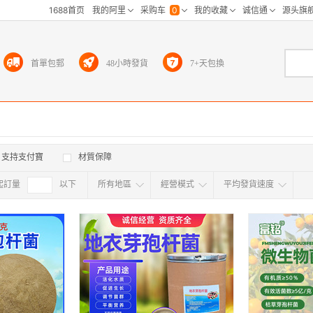
首單包郵
48小時發貨
7+天包換
支持支付寶
材質保障
起訂量
確定
以下
所有地區
經營模式
平均發貨速度
所有地区
采
江浙沪
华东区
华南区
华中
海外
北京
上海
天津
广东
浙江
江苏
山东