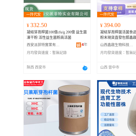
332.50
394.00
¥
¥
凝結芽孢桿菌100億cfu/g 200億 益生菌
凝結芽孢桿菌活菌食
凍干粉 活性益生菌粉高活菌
粉末現貨直發包郵鑫
4
年
西安派菲特實業有限公司
山西鑫啟生物科技有限公司
月均發貨速度：
暫無記錄
月均發貨速度：
暫無
陝西 西安市
山西 晉中市