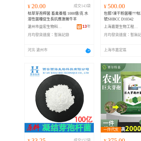
20.00
500.00
¥
成交143袋
¥
枯草芽孢桿菌 畜禽養殖 1000億/克 水
包郵?凍干粉菌種???
溶性菌種促生長抗應激豬牛羊
號SHBCC D10342
13
年
滄州市益宏生物科技有限公司
上海嘉楚生物工程有限公司
月均發貨速度：
暫無記錄
月均發貨速度：
暫無
河北 滄州市
上海市嘉定區
33.25
375.00
¥
成交157袋
¥