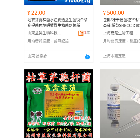
22.00
500.00
¥
¥
地衣芽孢桿菌水產養殖益生菌復合芽
包郵?凍干粉菌種???
孢桿菌魚塘蝦蟹微生物菌劑菌種
亞種 編號SHBCC D107
1
年
山東益昊生物科技有限公司
上海嘉楚生物工程有限公司
月均發貨速度：
暫無記錄
月均發貨速度：
暫無
山東 昌樂縣
上海市嘉定區