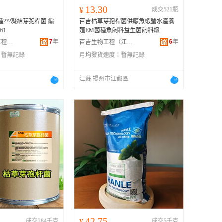
13.30
¥
成交521瓶
???凝結芽孢桿菌 編
百吉枯草芽孢桿菌供應魚蝦蟹水產養
61
殖EM菌種魚飼料益生菌飼料級
7
年
6
年
上海嘉楚生物工程有限公司
百吉生物工程（江蘇）有限公司
：
暫無記錄
月均發貨速度：
暫無記錄
江蘇 揚州市江都區
42.75
成交284千克
¥
成交5千克