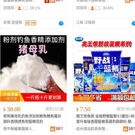
11
年
8
靈璧縣張美榮漁具商行
沭陽漁川漁具有限公司
回頭率：
28.1%
回頭率：
30.6%
安徽 靈璧縣
江蘇 沭陽縣
38.00
7.50
¥
成交1221個
¥
成交13024
粉劑豬母乳釣魚添加劑鯽魚鯉魚羅非
龍王恨魚餌 金版野戰藍鯽X5優加+純
餌料香精誘魚劑藍鯽底釣
香升級版香腥藍鯽風暴釣餌餌料 顏色
野戰藍鯽【香腥】300克、野戰藍鯽X
10
年
10
西平縣權寨鎮美人魚漁具漁護批發部
杭州清泓釣具有限公司
5【腥香】300克、藍鯽X5【香腥】30