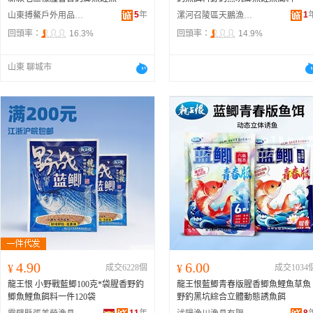
5
年
1
山東搏鰲戶外用品有限公司
漯河召陵區天鵬漁具商行
回頭率：
16.3%
回頭率：
14.9%
山東 聊城市
4.90
6.00
¥
成交6228個
¥
成交1034
龍王恨 小野戰藍鯽100克*袋腥香野釣
龍王恨藍鯽青春版腥香鯽魚鯉魚草魚
鯽魚鯉魚餌料一件120袋
野釣黑坑綜合立體動態誘魚餌