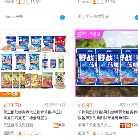
回頭率：
16.6%
回頭率：
32.9%
0克、紅蟲鯽X5【300克】、金版野戰
藍鯽【300克】、野戰藍鯽升級版【3
0克】、藍鯽優+【300克】、純
香藍
河南 西平縣
浙江 杭州市拱墅區
【180克】、藍鯽風暴【腥香】300克
23.70
6.90
¥
成交55591袋
¥
成交11157
龍王恨藍鯽青春化氏鯽鯉草鯿搓拉餌
千鯉萊魚餌料野戰藍鯽香腥藍鯽青春
料魚餌釣魚老三樣全能腥香
版藍鯽系列魚餌料草魚鯽魚餌料
6
年
12
平江縣童氏漁具廠
阜陽千里來漁具有限公司
回頭率：
34.1%
回頭率：
32.2%