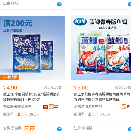
山東 聊城市
4.90
6.00
¥
成交6228個
¥
成交1034
龍王恨 小野戰藍鯽100克*袋腥香野釣
龍王恨藍鯽青春版腥香鯽魚鯉魚草魚
鯽魚鯉魚餌料一件120袋
野釣黑坑綜合立體動態誘魚餌
11
年
8
靈璧縣張美榮漁具商行
沭陽漁川漁具有限公司
回頭率：
28.1%
回頭率：
30.6%
安徽 靈璧縣
江蘇 沭陽縣