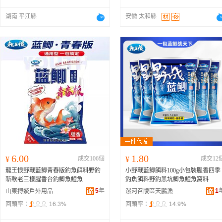
湖南 平江縣
安徽 太和縣
6.00
1.80
¥
成交106個
¥
成交12
龍王恨野戰藍鯽青春版釣魚餌料野釣
小野戰藍鯽餌料100g小包裝腥香四季
新款老三樣腥香台釣鯽魚鯉魚
釣魚餌料野釣黑坑鯽魚鯉魚窩料
5
年
1
山東搏鰲戶外用品有限公司
漯河召陵區天鵬漁具商行
回頭率：
16.3%
回頭率：
14.9%