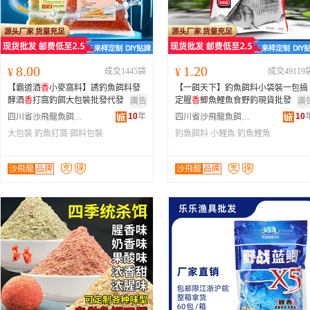
8.00
1.20
¥
成交1445袋
¥
成交49119
【霸道酒
香
小麥窩料】誘釣魚餌料發
【一餌天下】釣魚餌料小袋裝一包搞
酵酒
香
打窩釣餌大包裝批發代發
定腥
香
鯽魚鯉魚食野釣現貨批發
廣告
廣
10
年
10
四川省沙飛龍魚餌有限公司
四川省沙飛龍魚餌有限公司
大包裝
釣魚打窩
餌料包裝
釣魚餌料
小鯉魚
釣魚鯉魚
沙飛龍
品牌
沙飛龍
品牌