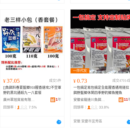
37.05
0.73
¥
成交5件
¥
成交47014
[]魚餌料春夏藍鯽918腥香速攻2不空軍
一包搞定易包搞定全能腥香通用搓拉
野釣黑坑通殺九一八套餐
餌野藍鯽休閑四季野釣鯽魚鯉魚
1
年
11
廣州翠旭貿易有限公司
安徽省龍達川魚餌有限公司
回頭率：
7.5%
回頭率：
33.8%
安徽 安慶市宜秀區