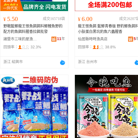
5.50
6.00
¥
成交165718袋
¥
成交26207
野戰藍鯽龍王恨魚餌餌料鯽鯉魚野釣
龍王恨魚餌 藍鯽青春版 野釣鯽魚餌
配方釣魚餌料腥香拉餌批發
小肽蛋白黑坑釣魚六蟲腥香
11
年
5
諸暨市三味釣屋漁具商行
仙居縣時時漁具店
回頭率：
32.3%
回頭率：
38.8%
浙江 紹興市
浙江 台州市