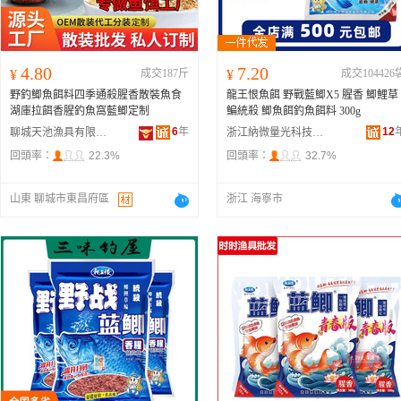
4.80
7.20
¥
成交187斤
¥
成交104426
野釣鯽魚餌料四季通殺腥香散裝魚食
龍王恨魚餌 野戰藍鯽X5 腥香 鯽鯉草
湖庫拉餌香腥釣魚窩藍鯽定制
鯿統殺 鯽魚餌釣魚餌料 300g
6
年
12
聊城天池漁具有限公司
浙江納微量光科技有限公司
回頭率：
22.3%
回頭率：
32.7%
山東 聊城市東昌府區
浙江 海寧市