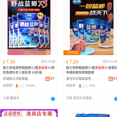
7.50
7.20
¥
成交243袋
¥
成交1016
龍王恨魚餌野戰藍鯽X5腥
香藍鯽
X5野
龍王恨野戰藍鯽X5腥
香藍鯽
X5香腥
釣魚餌料老三樣批發 60袋/箱
季通殺鯽魚野戰藍鯽
3
年
3
亭湖區大洋街道鑫星順漁具經營部
漯河市召陵區美特好漁具行
回頭率：
20.6%
回頭率：
23%
江蘇 鹽城市
河南 漯河市召陵區