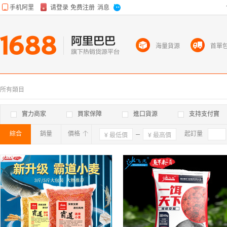
海量貨源
首單
所有類目
實力商家
買家保障
進口貨源
支持支付寶
綜合
銷量
價格
確定
起訂量