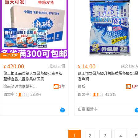
420.00
14.00
¥
成交125個
¥
成交1261
龍王恨正品整箱大野戰藍鯽x5青春版
龍王恨野戰藍鯽升級版香腥藍鯽X5腥
藍鯽腥香六蟲漁具店囤貨
香魚餌
1
年
10
濟南濼源供應鏈有限公司
康盼
回頭率：
28.8%
回頭率：
41.2%
山東 臨沂市
1
2
3
4
5