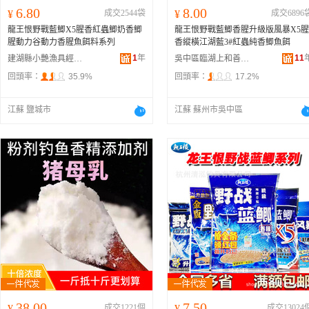
6.80
8.00
¥
成交2544袋
¥
成交6896
龍王恨野戰藍鯽X5腥香紅蟲鯽奶香鯽
龍王恨野戰藍鯽香腥升級版風暴X5腥
腥動力谷動力香腥魚餌料系列
香縱橫江湖藍3#紅蟲純香鯽魚餌
1
年
11
建湖縣小艷漁具經營部
吳中區臨湖上和善漁具店
回頭率：
35.9%
回頭率：
17.2%
江蘇 鹽城市
江蘇 蘇州市吳中區
38.00
7.50
¥
成交1221個
¥
成交13024