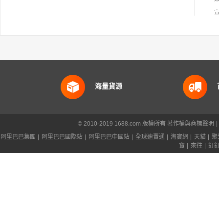
海量貨源
© 2010-2019 1688.com 版權所有
著作權與商標聲明
|
阿里巴巴集團
|
阿里巴巴國際站
|
阿里巴巴中國站
|
全球速賣通
|
淘寶網
|
天貓
|
聚
寶
|
來往
|
釘