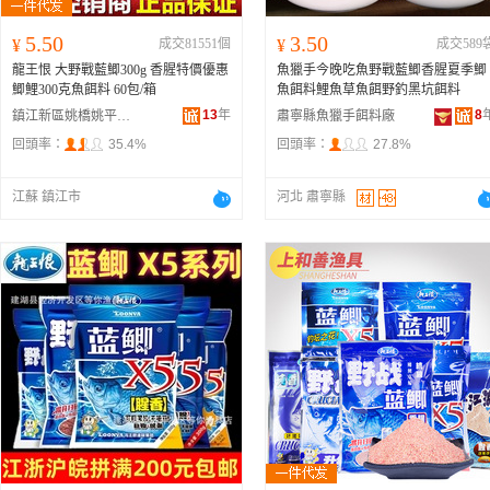
5.50
3.50
¥
成交81551個
¥
成交589
龍王恨 大野戰藍鯽300g 香腥特價優惠
魚獵手今晚吃魚野戰藍鯽香腥夏季鯽
鯽鯉300克魚餌料 60包/箱
魚餌料鯉魚草魚餌野釣黑坑餌料
13
年
8
鎮江新區姚橋姚平漁具店
肅寧縣魚獵手餌料廠
回頭率：
35.4%
回頭率：
27.8%
江蘇 鎮江市
河北 肅寧縣