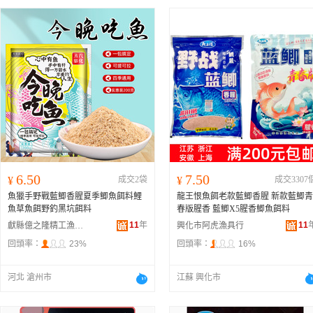
6.50
7.50
¥
成交2袋
¥
成交3307
魚獵手野戰藍鯽香腥夏季鯽魚餌料鯉
龍王恨魚餌老款藍鯽香腥 新款藍鯽青
魚草魚餌野釣黑坑餌料
春版腥香 藍鯽X5腥香鯽魚餌料
11
年
11
獻縣億之隆精工漁具廠
興化市阿虎漁具行
回頭率：
23%
回頭率：
16%
河北 滄州市
江蘇 興化市