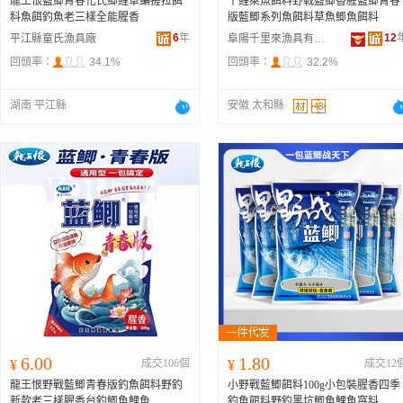
龍王恨藍鯽青春化氏鯽鯉草鯿搓拉餌
千鯉萊魚餌料野戰藍鯽香腥藍鯽青春
料魚餌釣魚老三樣全能腥香
版藍鯽系列魚餌料草魚鯽魚餌料
6
年
12
平江縣童氏漁具廠
阜陽千里來漁具有限公司
回頭率：
34.1%
回頭率：
32.2%
湖南 平江縣
安徽 太和縣
6.00
1.80
¥
成交106個
¥
成交12
龍王恨野戰藍鯽青春版釣魚餌料野釣
小野戰藍鯽餌料100g小包裝腥香四季
新款老三樣腥香台釣鯽魚鯉魚
釣魚餌料野釣黑坑鯽魚鯉魚窩料