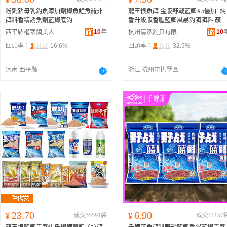
粉劑豬母乳釣魚添加劑鯽魚鯉魚羅非
龍王恨魚餌 金版野戰藍鯽X5優加+純
餌料香精誘魚劑藍鯽底釣
香升級版香腥藍鯽風暴釣餌餌料 顏色
野戰藍鯽【香腥】300克、野戰藍鯽X
10
年
10
西平縣權寨鎮美人魚漁具漁護批發部
杭州清泓釣具有限公司
5【腥香】300克、藍鯽X5【香腥】30
回頭率：
16.6%
回頭率：
32.9%
0克、紅蟲鯽X5【300克】、金版野戰
藍鯽【300克】、野戰藍鯽升級版【3
0克】、藍鯽優+【300克】、純
香藍
河南 西平縣
浙江 杭州市拱墅區
【180克】、藍鯽風暴【腥香】300克
23.70
6.90
¥
成交55591袋
¥
成交11157