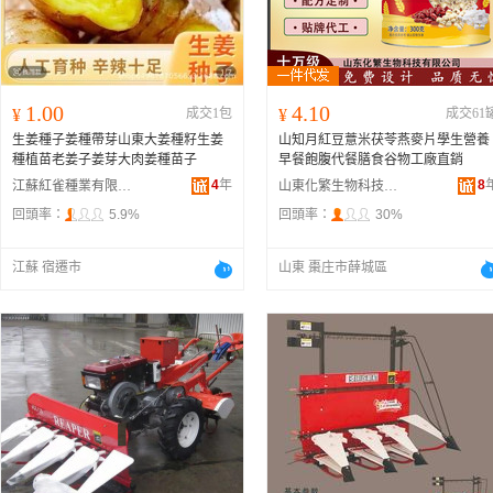
1.00
4.10
¥
成交1包
¥
成交61
生姜種子姜種帶芽山東大姜種籽生姜
山知月紅豆薏米茯苓燕麥片學生營養
種植苗老姜子姜芽大肉姜種苗子
早餐飽腹代餐膳食谷物工廠直銷
4
年
8
江蘇紅雀種業有限公司
山東化繁生物科技有限公司
回頭率：
5.9%
回頭率：
30%
江蘇 宿遷市
山東 棗庄市薛城區