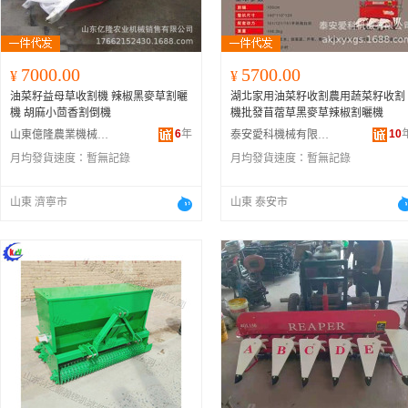
7000.00
5700.00
¥
¥
油菜籽益母草收割機 辣椒黑麥草割曬
湖北家用油菜籽收割農用蔬菜籽收割
機 胡麻小茴香割倒機
機批發苜蓿草黑麥草辣椒割曬機
6
年
10
山東億隆農業機械有限公司
泰安愛科機械有限公司
月均發貨速度：
暫無記錄
月均發貨速度：
暫無記錄
山東 濟寧市
山東 泰安市