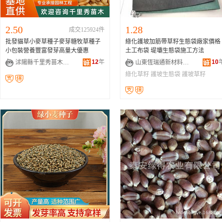
2.50
1.28
成交125924件
批發貓草小麥草種子麥芽糖牧草種子
綠化護坡加筋帶草籽生態袋廠家價格
小包裝營養豐富發芽高量大優惠
土工布袋 堤壩生態袋施工方法
12
年
10
沭陽縣千里秀苗木園藝場
山東恆瑞通新材料工程有限公司
綠化草籽
護坡生態袋
護坡草籽