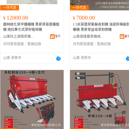
12000.00
7000.00
¥
¥
園林綠化草坪播種機 黑麥草苜蓿種植
1.5米苜蓿草紫蘇收割機 油菜籽辣椒
機 拖拉牽引式草籽植保機
曬機 黑麥草益母草割倒機
5
年
6
山東科之源精密機械有限公司
山東億隆農業機械有限公司
月均發貨速度：
暫無記錄
月均發貨速度：
暫無記錄
山東 濟寧市
山東 濟寧市