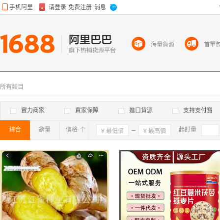
海量貨源
首單
所有類目
實力商家
買家保障
進口貨源
支持支付寶
綜合
銷量
價格
確定
起訂量