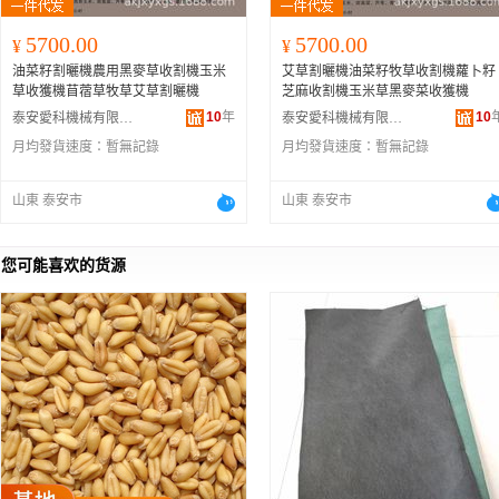
5700.00
5700.00
¥
¥
油菜籽割曬機農用黑麥草收割機玉米
艾草割曬機油菜籽牧草收割機蘿卜籽
草收獲機苜蓿草牧草艾草割曬機
芝麻收割機玉米草黑麥菜收獲機
10
年
10
泰安愛科機械有限公司
泰安愛科機械有限公司
月均發貨速度：
暫無記錄
月均發貨速度：
暫無記錄
山東 泰安市
山東 泰安市
您可能喜欢的货源