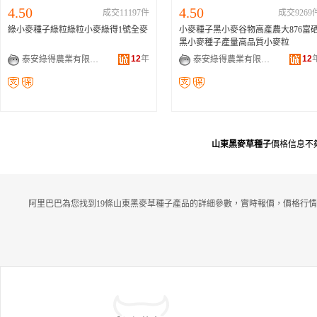
4.50
4.50
成交11197件
成交9269
綠小麥種子綠粒綠粒小麥綠得1號全麥
小麥種子黑小麥谷物高產農大876富
黑小麥種子產量高品質小麥粒
12
年
12
泰安綠得農業有限公司
泰安綠得農業有限公司
山東黑麥草種子
價格信息不
阿里巴巴為您找到19條山東黑麥草種子產品的詳細參數，實時報價，價格行情