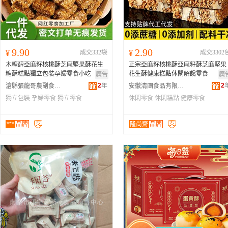
9.90
2.90
¥
成交332袋
¥
成交3302
木糖醇亞麻籽核桃酥芝麻堅果酥花生
正宗亞麻籽核桃酥亞麻籽酥芝麻堅果
糖酥糕點獨立包裝孕婦零食小吃
花生酥健康糕點休閑解饞零食
廣告
廣
2
年
2
滄縣張龍哥農副食品加工廠
安徽清團食品有限公司
獨立包裝
孕婦零食
獨立零食
休閑零食
休閑糕點
健康零食
***
品牌
隆尚齋
品牌