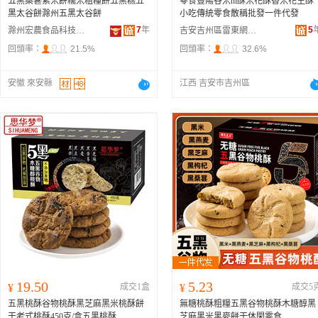
五黑桑葚紫米餅糯米粗糧餅五黑糕五
零食豐陽谷米ni酥米花酥香米花生酥
黑太谷餅滁州五黑太谷餅
小吃傳統零食散稱批發一件代發
7
年
5
滁州宏農食品科技有限公司
吉安吉州區雷東網絡科技有限公司
回頭率：
21.5%
回頭率：
32.6%
安徽 來安縣
江西 吉安市吉州區
19.50
5.23
¥
成交1盒
¥
成交5
五黑桃酥谷物桃酥黑芝麻黑米桃酥餅
無糖桃酥粗糧五黑谷物桃酥木糖醇黑
干老式桃酥450克/盒五黑桃酥
芝麻黑米黑麥餅干休閑零食