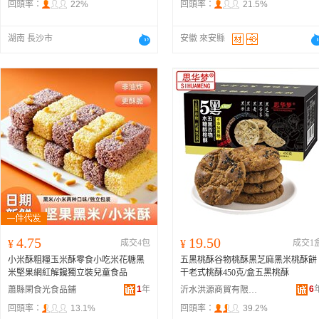
回頭率：
22%
回頭率：
21.5%
湖南 長沙市
安徽 來安縣
4.75
19.50
¥
成交4包
¥
成交1
小米酥粗糧玉米酥零食小吃米花糖黑
五黑桃酥谷物桃酥黑芝麻黑米桃酥餅
米堅果網紅解饞獨立裝兒童食品
干老式桃酥450克/盒五黑桃酥
1
年
6
蕭縣閑食光食品鋪
沂水洪源商貿有限公司
回頭率：
13.1%
回頭率：
39.2%