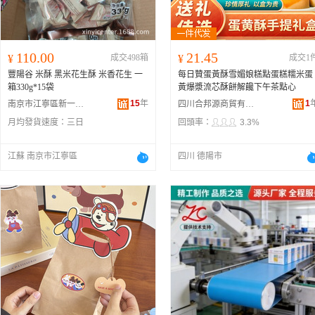
110.00
21.45
¥
成交498箱
¥
成交1
豐陽谷 米酥 黑米花生酥 米香花生 一
每日贊蛋黃酥雪媚娘糕點蛋糕糯米蛋
箱330g*15袋
黃爆漿流芯酥餅解饞下午茶點心
15
年
1
南京市江寧區新一食品銷售中心
四川合邦源商貿有限公司
月均發貨速度：
三日
回頭率：
3.3%
江蘇 南京市江寧區
四川 德陽市