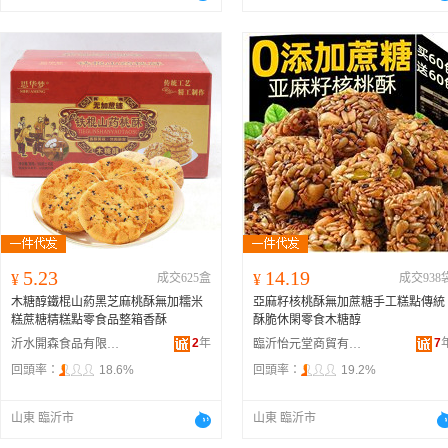
5.23
14.19
¥
成交625盒
¥
成交938
木糖醇鐵棍山葯黑芝麻桃酥無加糯米
亞麻籽核桃酥無加蔗糖手工糕點傳統
糕蔗糖精糕點零食品整箱香酥
酥脆休閑零食木糖醇
2
年
7
沂水開森食品有限公司
臨沂怡元堂商貿有限責任公司
回頭率：
18.6%
回頭率：
19.2%
山東 臨沂市
山東 臨沂市