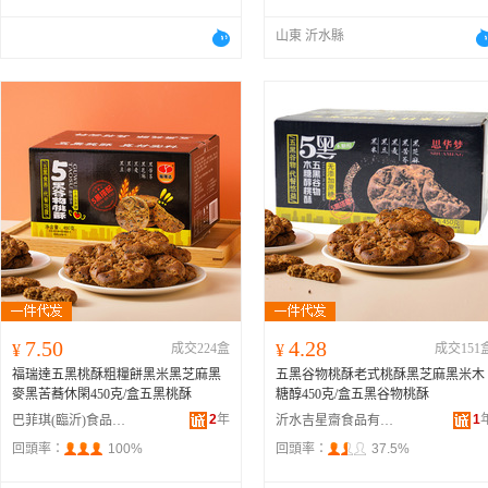
山東 沂水縣
7.50
4.28
¥
成交224盒
¥
成交151
福瑞達五黑桃酥粗糧餅黑米黑芝麻黑
五黑谷物桃酥老式桃酥黑芝麻黑米木
麥黑苦蕎休閑450克/盒五黑桃酥
糖醇450克/盒五黑谷物桃酥
2
年
1
巴菲琪(臨沂)食品有限公司
沂水吉星齋食品有限公司
回頭率：
100%
回頭率：
37.5%