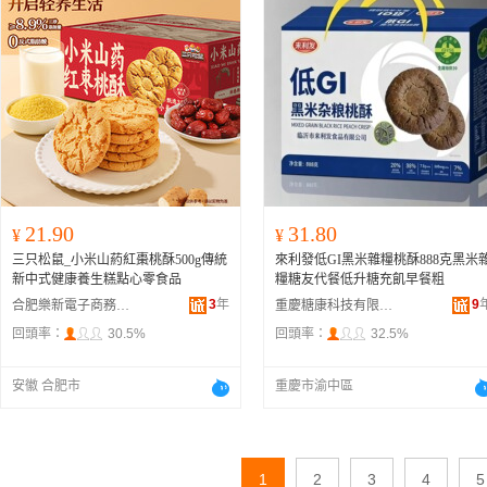
21.90
31.80
¥
¥
三只松鼠_小米山葯紅棗桃酥500g傳統
來利發低GI黑米雜糧桃酥888克黑米
新中式健康養生糕點心零食品
糧糖友代餐低升糖充飢早餐粗
3
年
9
合肥樂新電子商務有限公司
重慶糖康科技有限公司
回頭率：
30.5%
回頭率：
32.5%
安徽 合肥市
重慶市渝中區
1
2
3
4
5