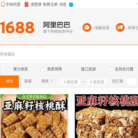
海量貨源
首單
所有類目
實力商家
買家保障
進口貨源
支持支付寶
綜合
銷量
價格
確定
起訂量