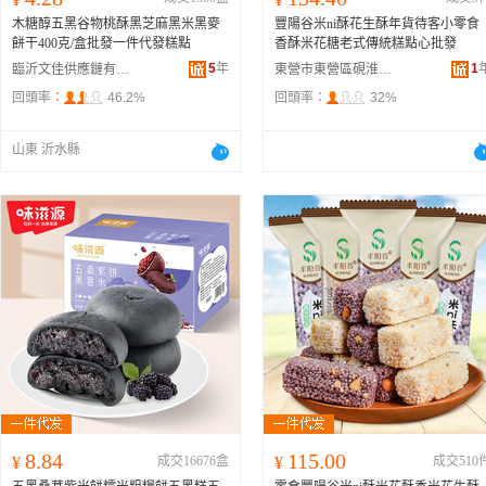
木糖醇五黑谷物桃酥黑芝麻黑米黑麥
豐陽谷米ni酥花生酥年貨待客小零食
餅干400克/盒批發一件代發糕點
香酥米花糖老式傳統糕點心批發
5
年
1
臨沂文佳供應鏈有限公司
東營市東營區硯淮食品商行
回頭率：
46.2%
回頭率：
32%
山東 沂水縣
8.84
115.00
¥
成交16676盒
¥
成交510