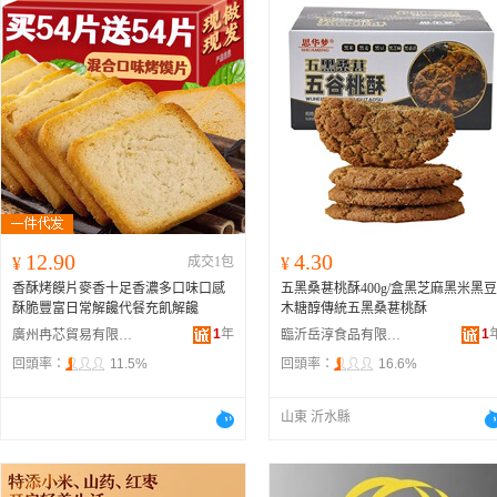
12.90
4.30
¥
成交1包
¥
香酥烤饃片麥香十足香濃多口味口感
五黑桑葚桃酥400g/盒黑芝麻黑米黑豆
酥脆豐富日常解饞代餐充飢解饞
木糖醇傳統五黑桑葚桃酥
1
年
1
廣州冉芯貿易有限公司
臨沂岳淳食品有限公司
回頭率：
11.5%
回頭率：
16.6%
山東 沂水縣