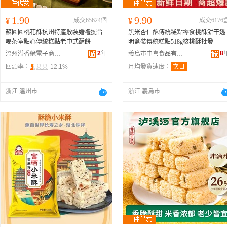
1.90
9.90
¥
成交65624個
¥
成交6176
蘇圓圓桃花酥杭州特產散裝婚禮擺台
黑米杏仁酥傳統糕點零食桃酥餅干透
喝茶室點心傳統糕點老中式酥餅
明盒裝傳統糕點518g核桃酥批發
2
年
8
溫州溢香緣電子商務有限公司
義烏市中喜食品有限公司
回頭率：
12.1%
月均發貨速度：
次日
浙江 溫州市
浙江 義烏市