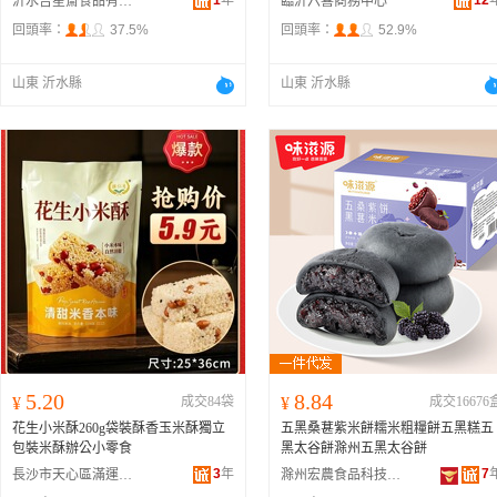
1
年
12
沂水吉星齋食品有限公司
臨沂六喜商務中心
回頭率：
37.5%
回頭率：
52.9%
山東 沂水縣
山東 沂水縣
5.20
8.84
¥
成交84袋
¥
成交16676
花生小米酥260g袋裝酥香玉米酥獨立
五黑桑葚紫米餅糯米粗糧餅五黑糕五
包裝米酥辦公小零食
黑太谷餅滁州五黑太谷餅
3
年
7
長沙市天心區滿運百貨商行
滁州宏農食品科技有限公司