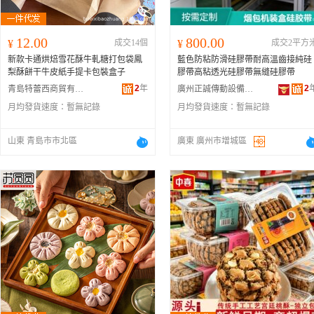
12.00
800.00
¥
成交14個
¥
成交2平方
新款卡通烘焙雪花酥牛軋糖打包袋鳳
藍色防粘防滑硅膠帶耐高溫齒接純硅
梨酥餅干牛皮紙手提卡包裝盒子
膠帶高粘透光硅膠帶無縫硅膠帶
2
年
2
青島特蕾西商貿有限公司
廣州正誠傳動設備有限公司
月均發貨速度：
暫無記錄
月均發貨速度：
暫無記錄
山東 青島市市北區
廣東 廣州市增城區