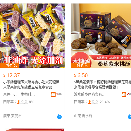
12.37
6.50
¥
¥
小米酥粗糧玉米酥零食小吃米花糖黑
5黑桑葚紫米木糖醇桃酥粗糧黑芝麻
米堅果網紅解饞獨立裝兒童食品
米黑麥代餐零食糕點香酥餅干
1
年
2
東莞市元一生物科技有限公司
沂水蘭亭序商貿有限公司
回頭率：
8%
回頭率：
21.4%
廣東 東莞市
山東 沂水縣