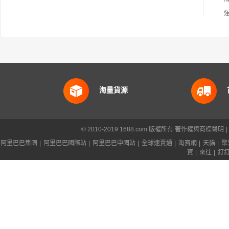
海量貨源
© 2010-2019 1688.com 版權所有
著作權與商標聲明
|
阿里巴巴集團
|
阿里巴巴國際站
|
阿里巴巴中國站
|
全球速賣通
|
淘寶網
|
天貓
|
聚
寶
|
來往
|
釘