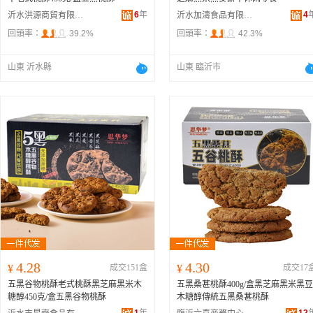
6
年
4
沂水洪源商貿有限公司
沂水加濤食品有限公司
回頭率：
39.2%
回頭率：
42.3%
山東 沂水縣
山東 臨沂市
4.28
4.30
¥
成交151盒
¥
成交17
五黑谷物桃酥老式桃酥黑芝麻黑米木
五黑桑葚桃酥400g/盒黑芝麻黑米黑豆
糖醇450克/盒五黑谷物桃酥
木糖醇傳統五黑桑葚桃酥