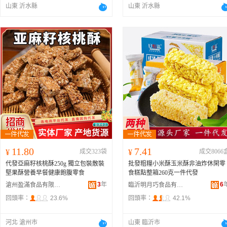
山東 沂水縣
山東 沂水縣
11.80
7.41
¥
成交323袋
¥
成交8066
代發亞麻籽核桃酥250g 獨立包裝散裝
批發粗糧小米酥玉米酥非油炸休閑零
堅果酥營養早餐健康飽腹零食
食糕點整箱260克一件代發
3
年
6
滄州盈滿食品有限公司
臨沂明月巧食品有限公司
回頭率：
23.6%
回頭率：
42.1%
河北 滄州市
山東 臨沂市