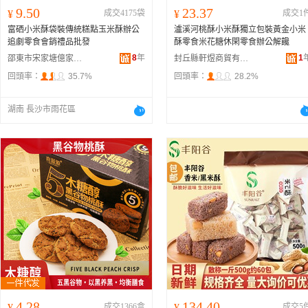
9.50
23.37
¥
成交4175袋
¥
成交1
富硒小米酥袋裝傳統糕點玉米酥辦公
瀘溪河桃酥小米酥獨立包裝黃金小米
追劇零食會銷禮品批發
酥零食米花糖休閑零食辦公解饞
8
年
1
邵東市宋家塘億家人禮品電子商務商行
封丘縣軒煜商貿有限公司
回頭率：
35.7%
回頭率：
28.2%
湖南 長沙市雨花區
4.28
134.40
¥
成交1366盒
¥
成交5