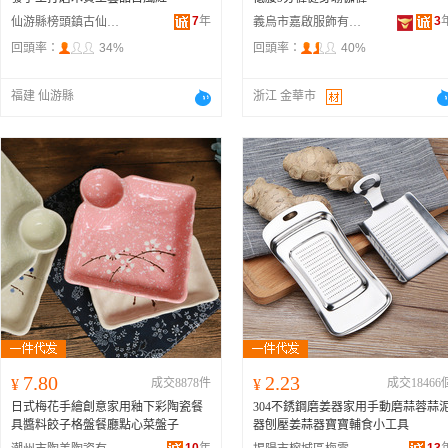
7
年
3
仙游縣榜頭鎮古仙工藝品商行
義烏市嘉啟服飾有限公司
回頭率：
34%
回頭率：
40%
福建 仙游縣
浙江 金華市
7.80
2.23
¥
成交8878件
¥
成交18466
日式梅花手繪創意家用釉下彩陶瓷餐
304不銹鋼磨姜器家用手動磨蒜蓉蒜
具醬料餃子格盤餐廳點心菜盤子
器刨壓姜蒜器寶寶輔食小工具