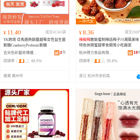
11.40
8.36
¥
成交41341袋
¥
成交260
TK跨境 亞馬遜熱銷蔓越莓女性益生菌
辣椒梅
散裝蜜制辣話梅子川湘風美味
軟糖CranberryProbiotic軟糖
特色休閑蜜餞零食開胃小吃廠家
2
年
19
吉米色彩藝術傳播(廣州)有限公司
杭州得力食品有限公司
回頭率：
48.5%
回頭率：
35.8%
廣東 廣州市
浙江 杭州市余杭區