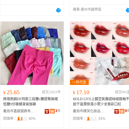
廣東 廣州市越秀區
25.65
17.10
¥
成交22621件
¥
成交941
跨境熱銷DF同款三段腰v腰提臀無縫
HOLD LIVE上鏡空氣霧感絲絨唇釉
低腰9分褲健身瑜伽褲
拔干滋潤保濕小眾少女唇彩口紅
3
年
9
義烏市嘉啟服飾有限公司
義烏市蝶芙化妝品有限公司
回頭率：
40%
回頭率：
33%