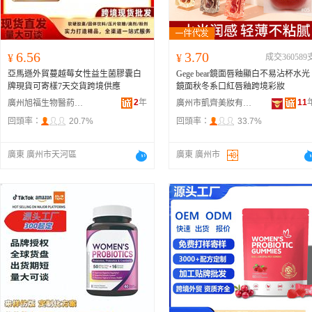
6.56
3.70
¥
¥
成交360589
亞馬遜外貿蔓越莓女性益生菌膠囊白
Gege bear鏡面唇釉顯白不易沾杯水光
牌現貨可寄樣7天交貨跨境供應
鏡面秋冬系口紅唇釉跨境彩妝
2
年
11
廣州旭福生物醫葯有限公司
廣州市凱齊美妝有限公司
回頭率：
20.7%
回頭率：
33.7%
廣東 廣州市天河區
廣東 廣州市