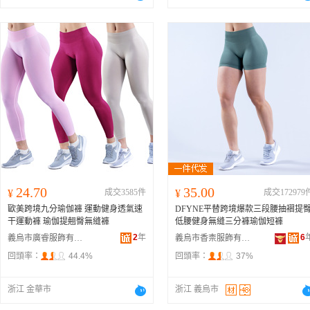
24.70
35.00
¥
成交3585件
¥
成交172979
歐美跨境九分瑜伽褲 運動健身透氣速
DFYNE平替跨境爆款三段腰抽褶提
干運動褲 瑜伽提翹臀無縫褲
低腰健身無縫三分褲瑜伽短褲
2
年
6
義烏市廣睿服飾有限公司
義烏市香柰服飾有限公司
回頭率：
44.4%
回頭率：
37%
浙江 金華市
浙江 義烏市