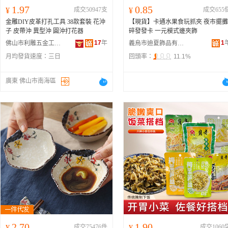
1.97
0.85
¥
成交50947支
¥
成交655
金雕DIY皮革打孔工具 38款套裝 花沖
【現貨】卡通水果食玩抓夾 夜市擺攤
子 皮帶沖 異型沖 圓沖打花器
碎發發卡 一元模式邊夾飾
17
年
1
佛山市利雕五金工具有限公司
義烏市迪夏飾品有限公司
月均發貨速度：
三日
回頭率：
11.1%
廣東 佛山市南海區
2.70
1.90
¥
成交75476件
¥
成交1060