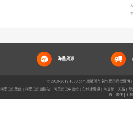
海量貨源
© 2010-2019 1688.com 版權所有
著作權與商標聲明
|
阿里巴巴集團
|
阿里巴巴國際站
|
阿里巴巴中國站
|
全球速賣通
|
淘寶網
|
天貓
|
聚
寶
|
來往
|
釘