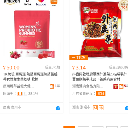
50.00
3.14
¥
成交571瓶
¥
成交326658
TK跨境 亞馬遜 熱銷亞馬遜熱銷蔓越
抖音同款聰廚湘西外婆菜250g袋裝外
莓女性益生菌軟糖 軟糖
賣預制菜半成品下飯菜商用食材
1
年
5
廣州穗萃益健大健康科技有限公司
湖南湘典食品有限公司
回頭率：
38.1%
月均發貨速度：
當日
廣東 廣州市
湖南 瀏陽市