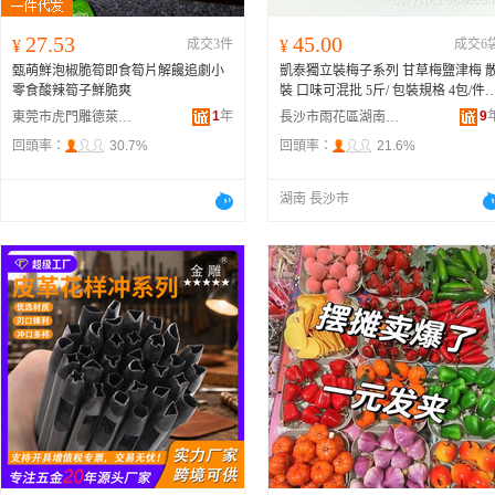
27.53
45.00
¥
成交3件
¥
成交6
甄萌鮮泡椒脆筍即食筍片解饞追劇小
凱泰獨立裝梅子系列 甘草梅鹽津梅 
零食酸辣筍子鮮脆爽
裝 口味可混批 5斤/ 包裝規格 4包/件
草梅、
辣椒梅
、紫蘇香梅、鹽津李、
1
年
9
東莞市虎門雕德萊食品商行
長沙市雨花區湖南高橋大市場中堅食品商行
老婆梅、延津梅子
回頭率：
30.7%
回頭率：
21.6%
湖南 長沙市