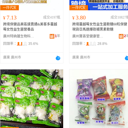
7.13
3.80
¥
成交4197瓶
¥
成交10827
跨境保健品美區速賣通tk美客多蔓越
跨境蔓越莓女性益生菌軟糖60粒保健
莓女性益生菌營養品
現貨亞馬遜爆款褪黑素軟糖
1
年
2
廣州特納蓮生物科技有限公司
廣州寶善堂健康管理有限公司
回頭率：
35.6%
回頭率：
28.8%
廣東 廣州市
廣東 廣州市