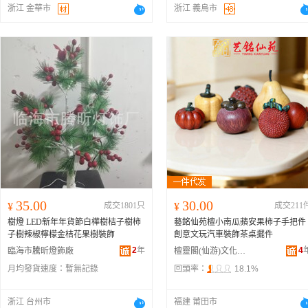
浙江 金華市
浙江 義烏市
35.00
30.00
¥
成交1801只
¥
成交211
樹燈 LED新年年貨節白樺樹桔子樹柿
藝銘仙苑檀小南瓜蘋安果柿子手把件
子樹辣椒檸檬金桔花果樹裝飾
創意文玩汽車裝飾茶桌擺件
2
年
4
臨海市騰昕燈飾廠
檀靈閣(仙游)文化傳媒有限公司
月均發貨速度：
暫無記錄
回頭率：
18.1%
浙江 台州市
福建 莆田市