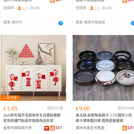
10
年
13
潮州市陶美陶瓷有限公司
揭陽市榕城區梅雲順財不銹鋼制品廠
回頭率：
26.9%
回頭率：
34.3%
廣東 潮州市
廣東 揭陽市榕城區
1.05
9.00
¥
成交247組
¥
成交5044
2026新年福字毛氈馬年生肖牆貼春節
美光燒 創意陶瓷碟子 3.5寸圓形小吃
家用商鋪門貼過年裝飾用品批發
碟子調味醬料碟 粗陶瓷器墨碟
13
年
13
金華市雨哈哈戶外用品有限公司
潮州市美至光陶瓷有限公司