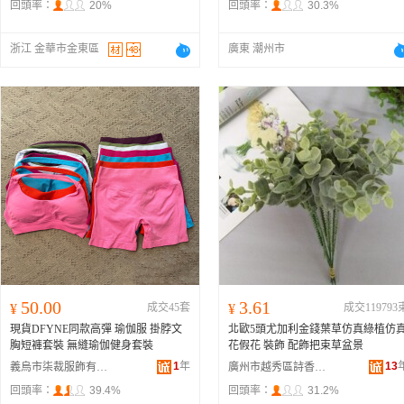
回頭率：
20%
回頭率：
30.3%
浙江 金華市金東區
廣東 潮州市
50.00
3.61
¥
成交45套
¥
成交119793
現貨DFYNE同款高彈 瑜伽服 掛脖文
北歐5頭尤加利金錢葉草仿真綠植仿
胸短褲套裝 無縫瑜伽健身套裝
花假花 裝飾 配飾把束草盆景
1
年
13
義烏市柒裁服飾有限公司
廣州市越秀區詩香雅韻貿易行
回頭率：
39.4%
回頭率：
31.2%