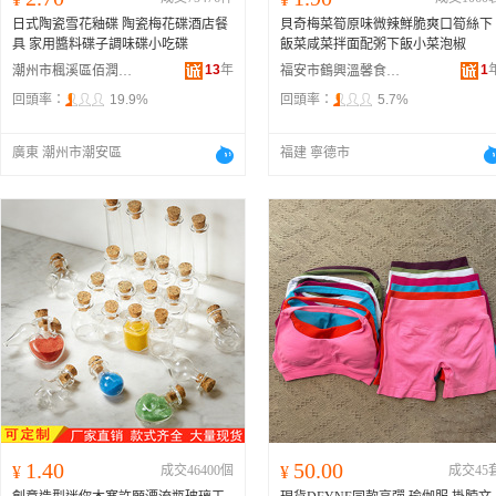
日式陶瓷雪花釉碟 陶瓷梅花碟酒店餐
貝奇梅菜筍原味微辣鮮脆爽口筍絲下
具 家用醬料碟子調味碟小吃碟
飯菜咸菜拌面配粥下飯小菜泡椒
13
年
1
潮州市楓溪區佰潤居陶瓷制作廠
福安市鶴興溫馨食品店
回頭率：
19.9%
回頭率：
5.7%
廣東 潮州市潮安區
福建 寧德市
1.40
50.00
¥
成交46400個
¥
成交45