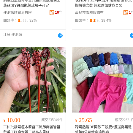
創意造型迷你木塞許願漂流瓶玻璃工
現貨DFYNE同款高彈 瑜伽服 掛脖文
藝品DIY許願瓶玻璃瓶子可定
胸短褲套裝 無縫瑜伽健身套裝
10
年
1
建湖諾雅貿易有限公司
義烏市柒裁服飾有限公司
回頭率：
32%
回頭率：
39.4%
江蘇 建湖縣
10.00
25.65
¥
成交235949件
¥
成交22621
古仙批發紫檀木發簪古風雕刻發簪盤
跨境熱銷DF同款三段腰v腰提臀無縫
發手工打磨木質工藝品古風紅
低腰9分褲健身瑜伽褲