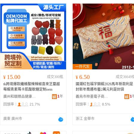
15.00
6.50
¥
成交300瓶
¥
成交36649
tk跨境爆款纖維酸辣辣椒喜來芝蔓越
國潮紅包福字錦緞2026馬年新款利是
莓蝦青素瑪卡肌酸軟糖定制oem
封新年喬遷布藝2萬元利是封袋
1
年
1
廣州和頤臻品健康科技有限公司
義烏市梓墨電子商務商行
回頭率：
21.7%
回頭率：
8.5%
廣東 廣州市
浙江 金華市