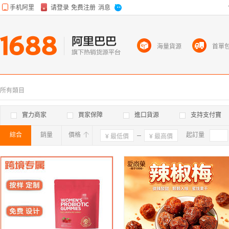
海量貨源
首單
所有類目
實力商家
買家保障
進口貨源
支持支付寶
綜合
銷量
價格
確定
起訂量