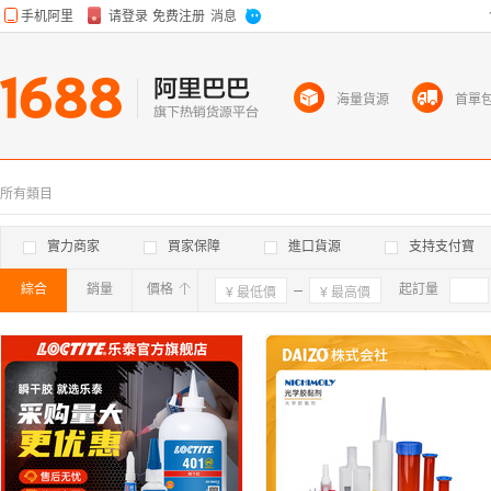
海量貨源
首單
所有類目
實力商家
買家保障
進口貨源
支持支付寶
綜合
銷量
價格
確定
起訂量