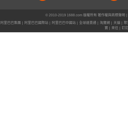
© 2010-2019 1688.com 版權所有
著作權與商標聲明
|
阿里巴巴集團
|
阿里巴巴國際站
|
阿里巴巴中國站
|
全球速賣通
|
淘寶網
|
天貓
|
聚
寶
|
來往
|
釘