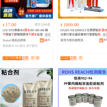
17.00
1000.00
¥
成交12060支
¥
LOCTITE樂泰401
膠水
495 406 496 瞬
DAIZO NICHIMOLY光學膠黏
劑
膠
干
膠速
干
膠瞬間膠快
干
膠水
批發
光學行業光通訊專用行業膠黏
劑
廣告
廣
11
年
7
Henkel/漢高品牌旗艦店
東莞市唯肯國際貿易有限公司
樂泰膠水
401膠水
快干膠水
LOCTITE/樂泰
品牌
DAIZO
品牌