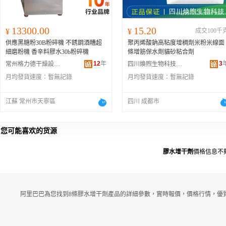
13300.00
15.20
¥
¥
成交100千
供應黑糖粉30B粉碎機 不銹鋼酒糟超
聚丙烯酸鈉高粘度增稠劑米粉米線面
細磨粉機 香辛料膠水30b粉碎機
條增筋保水劑貓砂粘合劑
12
年
3
常州格力德干燥設備有限公司
四川煥煦生物科技有限公司
月均發貨速度：
暫無記錄
月均發貨速度：
暫無記錄
江蘇 常州市天寧區
四川 成都市
您可能喜欢的货源
膠水增干劑
價格信息不
阿里巴巴為您找到8條膠水增干劑產品的詳細參數，實時報價，價格行情，優