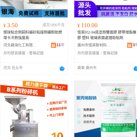
3.50
110.00
¥
成交1806千克
¥
煤球粘合劑飼料貓砂粘接劑礦粉助燃
恆英952-94底塗劑雙面膠 膠帶增黏橡
增卡冷熱強度高
膠 塑料 玻璃表面處理助粘劑
11
年
3
河北銀海化工有限公司
廣州市恆英新材料有限公司
月均發貨速度：
暫無記錄
月均發貨速度：
暫無記錄
河北 任丘市
廣東 廣州市