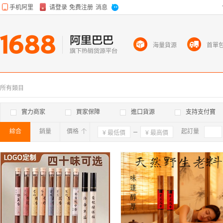
海量貨源
首單
所有類目
實力商家
買家保障
進口貨源
支持支付寶
綜合
銷量
價格
確定
起訂量