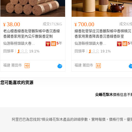
38.00
700.00
¥
成交1712KG
¥
成交82
老山檀香線香批發鵝梨帳中香沉香線
線香批發芽庄沉香鵝梨帳中香棋楠沉
香藏香家用室內公斤散裝香定制
香家用熏香降真香沉香線香卧室
5
年
5
仙游縣榜頭鎮大春香業
仙游縣榜頭鎮大春香業
回頭率：
19.1%
回頭率：
19.1%
福建 莆田市
福建 莆田市
您可能喜欢的货源
尖峰花梨木
價格信息不
阿里巴巴為您找到7條尖峰花梨木產品的詳細參數，實時報價，價格行情，優