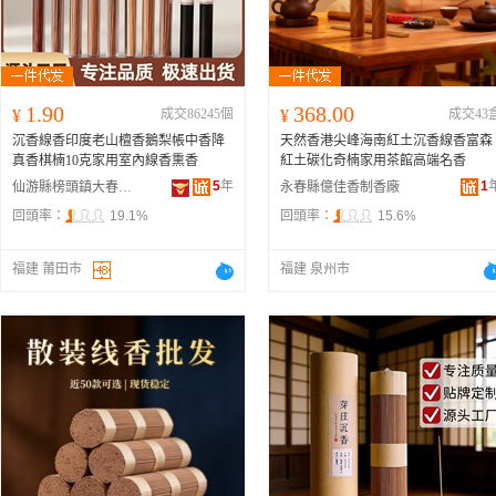
1.90
368.00
¥
成交86245個
¥
成交43
沉香線香印度老山檀香鵝梨帳中香降
天然香港尖峰海南紅土沉香線香富森
真香棋楠10克家用室內線香熏香
紅土碳化奇楠家用茶館高端名香
5
年
1
仙游縣榜頭鎮大春香業
永春縣億佳香制香廠
回頭率：
19.1%
回頭率：
15.6%
福建 莆田市
福建 泉州市