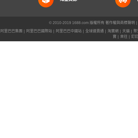
© 2010-2019 1688.com 版權所有
著作權與商標聲明
|
阿里巴巴集團
|
阿里巴巴國際站
|
阿里巴巴中國站
|
全球速賣通
|
淘寶網
|
天貓
|
聚
寶
|
來往
|
釘