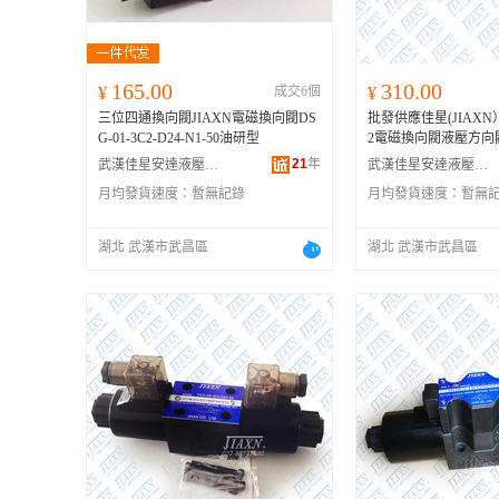
165.00
310.00
¥
成交6個
¥
三位四通換向閥JIAXN電磁換向閥DS
批發供應佳星(JIAXN）D
G-01-3C2-D24-N1-50油研型
2電磁換向閥液壓方向
21
年
武漢佳星安達液壓機電設備有限公司
武漢佳星安達液壓機電設備有限公司
月均發貨速度：
暫無記錄
月均發貨速度：
暫無
湖北 武漢市武昌區
湖北 武漢市武昌區