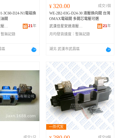
320.00
¥
成交1個
-3C60-D24-N1電磁換
WE-2B2-03G-D24-30 液壓換向閥 台灣
壓油閥
OMAX電磁閥 多閥芯電壓可選
21
年
21
年
武漢佳星安達液壓機電設備有限公司
武漢佳星安達液壓機電設備有限公司
：
暫無記錄
月均發貨速度：
暫無記錄
昌區
湖北 武漢市武昌區
280.00
成交1只
¥
成交9個