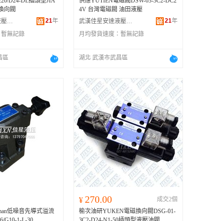
A220/D24-DL插頭型JIA
供應YUTIEN電磁閥DSW-03-3C2-DC2
換向閥
4V 台灣電磁閥 油田液壓
21
年
21
年
武漢佳星安達液壓機電設備有限公司
武漢佳星安達液壓機電設備有限公司
：
暫無記錄
月均發貨速度：
暫無記錄
昌區
湖北 武漢市武昌區
270.00
¥
成交2個
hman低噪音先導式溢流
榆次油研YUKEN電磁換向閥DSG-01-
/G10-1-L-30
3C2-D24-N1-50插頭型液壓油閥