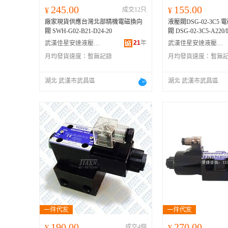
245.00
155.00
¥
成交12只
¥
廠家現貨供應台灣北部精機電磁換向
液壓閥DSG-02-3C5
閥 SWH-G02-B21-D24-20
閥 DSG-02-3C5-A220/
21
年
武漢佳星安達液壓機電設備有限公司
武漢佳星安達液壓機電設備有限公司
月均發貨速度：
暫無記錄
月均發貨速度：
暫無
湖北 武漢市武昌區
湖北 武漢市武昌區
190.00
270.00
¥
成交4個
¥