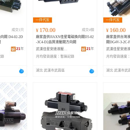
河南
福建
辽宁
安徽
山西
海南
内蒙古
吉林
湖北
湖南
江西
宁夏
170.00
160.00
成交1只
¥
成交4個
¥
青海
陕西
甘肃
四川
閥 D4-02-2D
廠家直供JIAXN佳星電磁換向閥D5-02
廠家直供台灣液
贵州
西藏
香港
澳门
閥
-3C4-D2品質液壓閥方向閥
閥DG4V-3-2C-F
21
年
21
年
武漢佳星安達液壓機電設備有限公司
記錄
月均發貨速度：
暫無記錄
月均發貨速度
湖北 武漢市武昌區
湖北 武漢市武