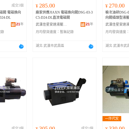
285.00
270.00
成交5個
¥
¥
 電磁閥 電磁換向
廠家供應JIAXN 電磁換向閥DSG-03-3
榆次油研DSG-01
D24-DL
C5-D24-DL直流電磁閥
向閥插頭型液
21
年
21
年
武漢佳星安達液壓機電設備有限公司
記錄
月均發貨速度：
暫無記錄
月均發貨速度
湖北 武漢市武昌區
湖北 武漢市武
305.00
330.00
成交3個
¥
成交1個
¥