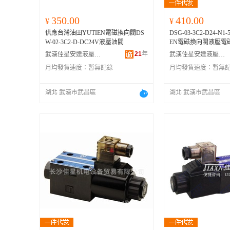
350.00
410.00
¥
¥
供應台灣油田YUTIEN電磁換向閥DS
DSG-03-3C2-D24-
W-02-3C2-D-DC24V液壓油閥
EN電磁換向閥液壓電
21
年
武漢佳星安達液壓機電設備有限公司
武漢佳星安達液壓機電設備有限公司
月均發貨速度：
暫無記錄
月均發貨速度：
暫無
湖北 武漢市武昌區
湖北 武漢市武昌區