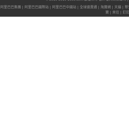
阿里巴巴集團
|
阿里巴巴國際站
|
阿里巴巴中國站
|
全球速賣通
|
淘寶網
|
天貓
|
聚
寶
|
來往
|
釘