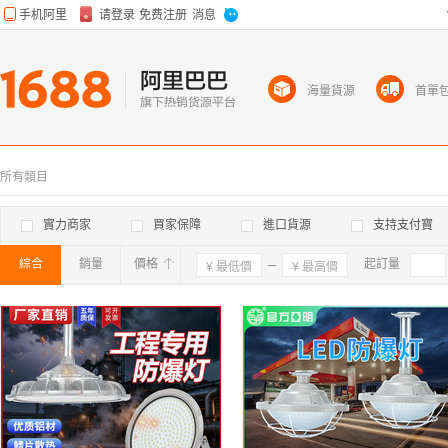
海量貨源
首單
所有類目
實力商家
買家保障
進口貨源
支持支付寶
綜合
銷量
價格
確定
起訂量