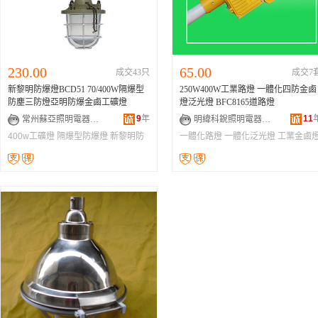
230.00
65.00
成交43只
成交7
新黎明防爆燈BCD51 70/400W隔爆型
250W400W工業路燈 一體化四防金鹵
防塵三防燈亞明防爆金鹵工礦燈
燈泛光燈 BFC8165道路燈
9
年
11
常州蘇亞照明電器有限公司
明緯科銳照明電器(常州)有限公司
400w工礦燈
隔爆型防爆燈
新黎明防
一體化路燈
一體化泛光燈
工業金鹵
爆燈