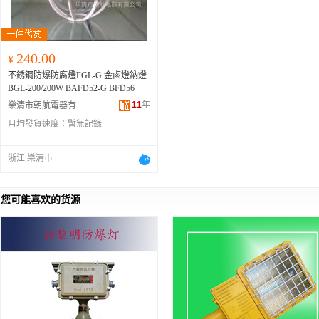
240.00
¥
不銹鋼防爆防腐燈FGL-G 金鹵燈鈉燈
BGL-200/200W BAFD52-G BFD56
11
年
樂清市朝航電器有限公司
月均發貨速度：
暫無記錄
浙江 樂清市
您可能喜欢的货源