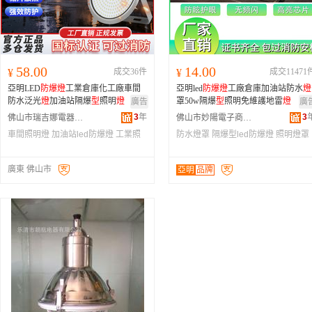
58.00
14.00
¥
成交36件
¥
成交11471
亞明LED
防爆
燈
工業倉庫化工廠車間
亞明led
防爆
燈
工廠倉庫加油站防水
燈
防水泛光
燈
加油站隔爆
型
照明
燈
罩50w隔爆
型
照明免維護地雷
燈
廣告
廣
3
年
3
佛山市瑞吉娜電器有限公司
佛山市妙陽電子商務有限公司
車間照明燈
加油站led防爆燈
工業照
防水燈罩
隔爆型led防爆燈
照明燈罩
明燈
廣東 佛山市
亞明
品牌