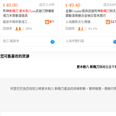
40.00
49.40
¥
成交2139件
¥
成交849
死神
斬魄刀
更木劍八
cos武器刀野曬斬
金屬Cosplay道具武器死神
斬魄刀
劍天
魂刀木質動漫道具
鎖動漫周邊合金袖白雪未開刃
9
年
12
龍泉市唯昕動漫工作室
上海藏新文化傳播有限公司
回頭率：
50%
回頭率：
41.1%
浙江 龍泉市
上海市閔行區
您可能喜欢的货源
更木劍八 斬魄刀
價格信息不
阿里巴巴為您找到22條更木劍八 斬魄刀產品的詳細參數，實時報價，價格行