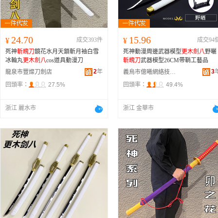
24.70
15.96
¥
成交393件
¥
成交94
死神
斬魄刀
鏡花水月天鎖斬月袖白雪
死神動漫周邊武器模型
更木劍八
野曬
冰輪丸
更木劍八
cos道具動漫刀
斬魄刀
武器模型26CM帶鞘工藝品
2
年
3
龍泉市豐燦刀劍店
義烏市億曦網絡技術服務部
回頭率：
27.5%
回頭率：
49.4%
浙江 麗水市
浙江 金華市