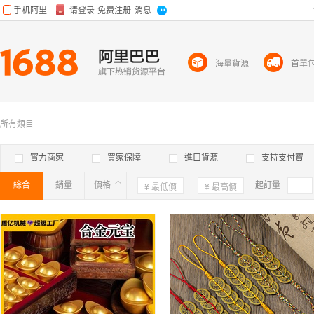
海量貨源
首單
所有類目
實力商家
買家保障
進口貨源
支持支付寶
綜合
銷量
價格
確定
起訂量