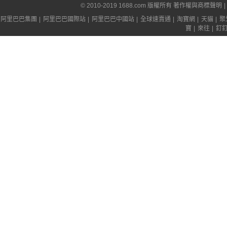
© 2010-2019 1688.com 版權所有
著作權與商標聲明
|
阿里巴巴集團
|
阿里巴巴國際站
|
阿里巴巴中國站
|
全球速賣通
|
淘寶網
|
天貓
|
聚
寶
|
來往
|
釘