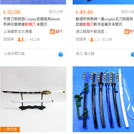
32.00
49.40
¥
成交25件
¥
成交16
竹質刀劍短款Cosplay武器道具bleach
動漫死神黑崎一護cosplay太刀劍道具
死神天鎖周邊
斬魄刀
未開刃
武器
斬魄刀
斬月金屬木未開刃
12
年
5
上海藏新文化傳播有限公司
浦江縣酷牛動漫產品有限公司
回頭率：
41.1%
回頭率：
31.2%
上海市閔行區
浙江 浦江縣