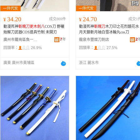
34.20
24.70
¥
成交869件
¥
成交1
動漫死神
斬魄刀
更木劍八
COS刀 野曬
動漫死神
斬魄刀
木刀卬之花烈鏡花水
始解刀武器COS道具竹制 未開刃
月天鎖斬月袖白雪冰輪丸cos刀
7
年
2
廣州市蘿崗區魚一偶文體用品部
龍泉市豐燦刀劍店
回頭率：
26.9%
回頭率：
27.5%
廣東 廣州市黃埔區
浙江 麗水市