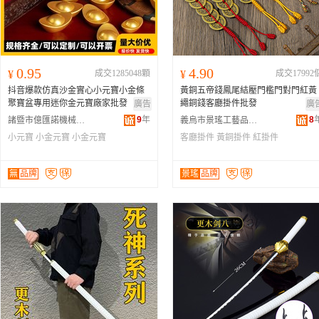
0.95
4.90
¥
成交1285048顆
¥
成交17992
抖音爆款仿真沙金實心小元寶小金條
黃銅五帝錢鳳尾結壓門檻門對門紅黃
聚寶盆專用迷你金元寶廠家批發
繩銅錢客廳掛件批發
廣告
廣
9
年
8
諸暨市億匯諾機械有限公司
義烏市景瑤工藝品有限公司
小元寶
小金元寶
小金元寶
客廳掛件
黃銅掛件
紅掛件
無
品牌
景瑤
品牌