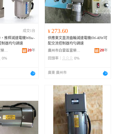
广西
黑龙江
新疆
273.60
成交1台
¥
云南
，推桿減速電機W6w-
供應東文直流齒輪減速電機6W-40W可
台湾
流控制器均勻調速
配交流控制器均勻調速
20
年
20
年
廣州市白雲區富榮機電設備經營部
廣州市白雲區富榮機電設備經營部
0%
回頭率：
0%
廣東 廣州市