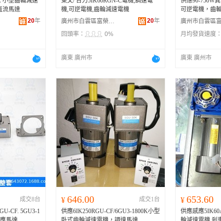
-C 小型齒輪減速
東文/ 台力5IK60RGN-C電機,調速電
供應90-750
直流馬達
機,可逆電機,齒輪減速電機
可逆電機，齒
20
年
20
年
廣州市白雲區富榮機電設備經營部
回頭率：
0%
月均發貨速度
廣東 廣州市
廣東 廣州市
646.00
653.60
成交8台
¥
成交1台
¥
-CF. 5GU3-1
供應6IK250RGU-CF/6GU3-1800K小型
供應感應5IK60A
感應馬達
卧式齒輪減速電機，調速馬達
輪減速電機,剎