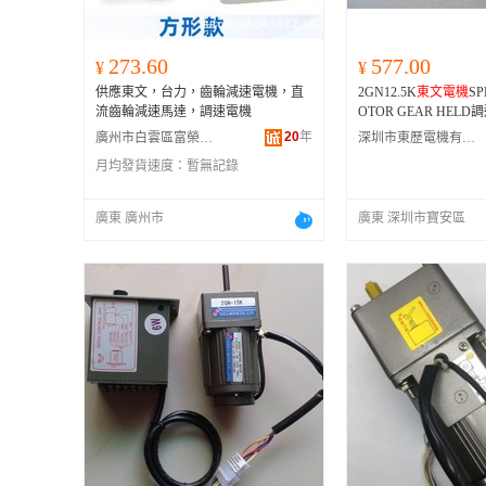
273.60
577.00
¥
¥
供應東文，台力，齒輪減速電機，直
2GN12.5K
東文電機
SP
流齒輪減速馬達，調速電機
OTOR GEAR HELD
N-C
20
年
廣州市白雲區富榮機電設備經營部
深圳市東歷電機有限公司
月均發貨速度：
暫無記錄
廣東 廣州市
廣東 深圳市寶安區