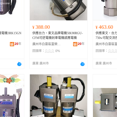
河南
福建
辽宁
安徽
山西
海南
内蒙古
吉林
湖北
湖南
江西
宁夏
388.00
463.60
¥
¥
青海
陕西
甘肃
四川
電機3RK15GN
供應台力，東文品牌電機5IK90RGU-
供應東文，台力
贵州
西藏
香港
澳门
CFM可逆電機剎車電機感應電機
750w可配交
20
年
20
年
廣州市白雲區富榮機電設備經營部
回頭率：
0%
回頭率：
廣東 廣州市
廣東 廣州市