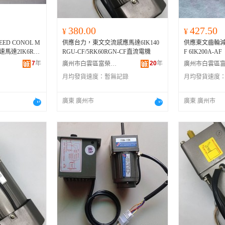
380.00
427.50
¥
¥
EED CONOL M
供應台力，東文交流感應馬達6IK140
供應東文齒輪減速
調速馬達2IK6RG
RGU-CF/5RK60RGN-CF直流電機
F 6IK200A-A
7
年
20
年
廣州市白雲區富榮機電設備經營部
月均發貨速度：
暫無記錄
月均發貨速度
廣東 廣州市
廣東 廣州市