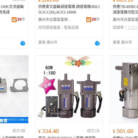
U-180K交流齒輪
供應東文齒輪減速電機.調速電機4RK2
供應7IK400RG
流馬達
5GN-C(M),4GN3-1800K
減速電機可配
20
年
20
年
廣州市白雲區富榮機電設備經營部
月均發貨速度：
暫無記錄
回頭率：
廣東 廣州市
廣東 廣州市
334.40
501.60
成交3個
¥
成交2台
¥