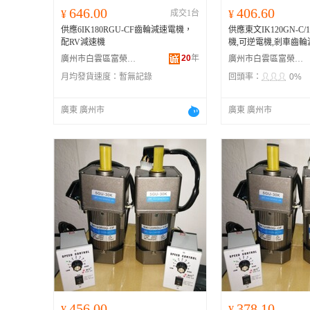
646.00
406.60
¥
成交1台
¥
供應6IK180RGU-CF齒輪減速電機，
供應東文IK120GN-C/
配RV減速機
機,可逆電機,剎車齒
20
年
廣州市白雲區富榮機電設備經營部
廣州市白雲區富榮機電設備經營部
月均發貨速度：
暫無記錄
回頭率：
0%
廣東 廣州市
廣東 廣州市
456.00
378.10
¥
¥