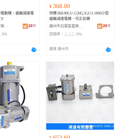
368.00
¥
用電動機，齒輪減速電
供應5RK90GU-C(M),5GU3-1800小型
CF
齒輪減速電機，可正反轉
20
年
20
年
廣州市白雲區富榮機電設備經營部
廣州市白雲區富榮機電設備經營部
0%
回頭率：
0%
廣東 廣州市
653.60
¥