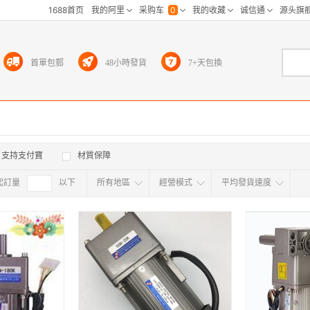
首單包郵
48小時發貨
7+天包換
支持支付寶
材質保障
起訂量
確定
以下
所有地區
經營模式
平均發貨速度
所有地区
采
江浙沪
华东区
华南区
华中
海外
北京
上海
天津
广东
浙江
江苏
山东