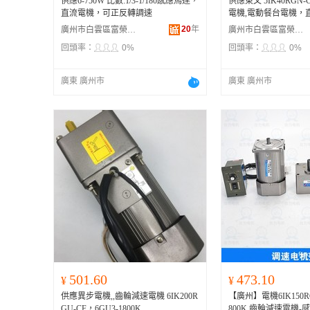
供應6-750W 比數:1/3-1/180感應馬達，
供應東文 5IK40RGN
直流電機，可正反轉調速
電機,電動餐台電機，
20
年
廣州市白雲區富榮機電設備經營部
廣州市白雲區富榮機電設備經營部
回頭率：
0%
回頭率：
0%
廣東 廣州市
廣東 廣州市
501.60
473.10
¥
¥
供應異步電機,,齒輪減速電機 6IK200R
【廣州】電機6IK150RGU
GU-CF，6GU3-1800K
800K 齒輪減速電機-