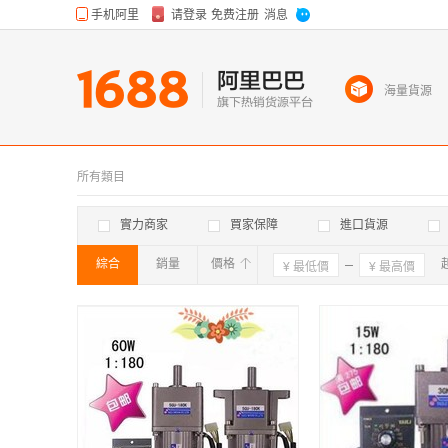
海量貨源
所有類目
實力商家
買家保障
進口貨源
綜合
銷量
價格
確定