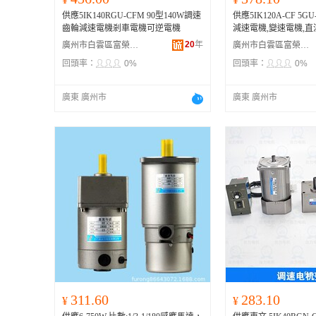
供應5IK140RGU-CFM 90型140W調速
供應5IK120A-CF 5G
齒輪減速電機剎車電機可逆電機
減速電機,變速電機,直
20
年
廣州市白雲區富榮機電設備經營部
廣州市白雲區富榮機電設備經營部
回頭率：
0%
回頭率：
0%
廣東 廣州市
廣東 廣州市
311.60
283.10
¥
¥