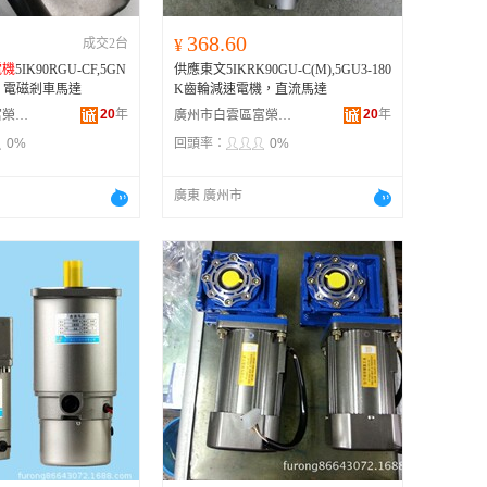
368.60
成交2台
¥
電機
5IK90RGU-CF,5GN
供應東文5IKRK90GU-C(M),5GU3-180
機，電磁剎車馬達
K齒輪減速電機，直流馬達
20
年
20
年
廣州市白雲區富榮機電設備經營部
廣州市白雲區富榮機電設備經營部
0%
回頭率：
0%
廣東 廣州市