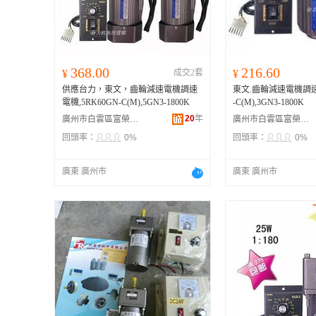
368.00
216.60
¥
成交2套
¥
供應台力，東文，齒輪減速電機調速
東文.齒輪減速電機調速
電機,5RK60GN-C(M),5GN3-1800K
-C(M),3GN3-1800K
20
年
廣州市白雲區富榮機電設備經營部
廣州市白雲區富榮機電設備經營部
回頭率：
0%
回頭率：
0%
廣東 廣州市
廣東 廣州市