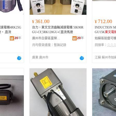
361.00
712.00
¥
¥
電機4RK25G
台力，東文交流齒輪減速電機 5IK90R
INDUCTION M
交流，.直流
GU-CF,5RK120GU-C直流馬達
GU15K
東文電
20
年
20
年
廣州市白雲區富榮機電設備經營部
月均發貨速度：
暫無記錄
回頭率：
廣東 廣州市
江蘇 蘇州市姑