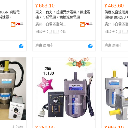
663.10
463.60
¥
¥
180GN,調速電
東文，台力，普通異步電機，調速電
供應交直流兩
輪減速電，
機，可逆電機，齒輪減速電機
機6IK180RGU-
20
年
20
年
廣州市白雲區富榮機電設備經營部
回頭率：
0%
回頭率：
廣東 廣州市
廣東 廣州市
280.00
663.10
成交6個
¥
¥