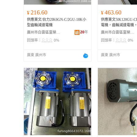
216.60
463.60
¥
¥
供應東文/台力2IK6GN-C/2GU-18K小
供應東文5IK120GU-
型齒輪減速電機
電機，齒輪減速電機
20
年
廣州市白雲區富榮機電設備經營部
廣州市白雲區富榮機電設備經營部
回頭率：
0%
回頭率：
0%
廣東 廣州市
廣東 廣州市