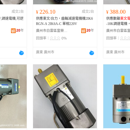
226.10
388.00
成交2台
¥
成交2台
¥
CF,調速電機,可逆
供應東文/台力，齒輪減速電機機2IK6
供應數顯
東文
，
RGN-A 2IK6A-C 單相220V
-18K調速電
20
年
20
年
廣州市白雲區富榮機電設備經營部
回頭率：
0%
回頭率：
廣東 廣州市
廣東 廣州市