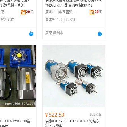
W異步電機，調速電機，
供應東文齒輪減速電機,調速電機6IK3
輪減速電機，直流
70RGU-CF可配交流控制器均勻
20
年
20
年
廣州市白雲區富榮機電設備經營部
廣州市白雲區富榮機電設備經營部
：
暫無記錄
回頭率：
0%
廣東 廣州市
522.50
¥
成交1台
-CFNMRV030-18齒
供應90TDY ,110TDY.130TDY.低速永
車馬達
磁同步電機-