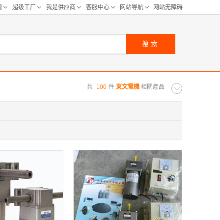
搜索
共
100
件
東文電機
相關產品
购距离:
区
华北区
重庆
河北