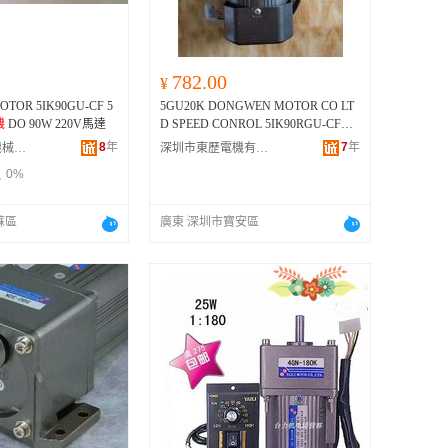
782.00
¥
OTOR 5IK90GU-CF 5
5GU20K DONGWEN MOTOR CO LT
機
DO 90W 220V馬達
D SPEED CONROL 5IK90RGU-CF
東
文電機
8
年
7
年
姑蘇區鉑靈可機械設備經營部
深圳市東歷電機有限公司
0%
蘇區
廣東 深圳市寶安區