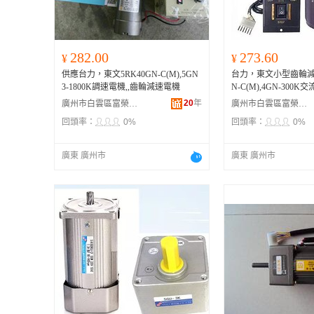
282.00
273.60
¥
¥
供應台力，東文5RK40GN-C(M),5GN
台力，東文小型齒輪減速
3-1800K調速電機,,齒輪減速電機
N-C(M),4GN-300K
20
年
廣州市白雲區富榮機電設備經營部
廣州市白雲區富榮機電設備經營部
回頭率：
0%
回頭率：
0%
廣東 廣州市
廣東 廣州市