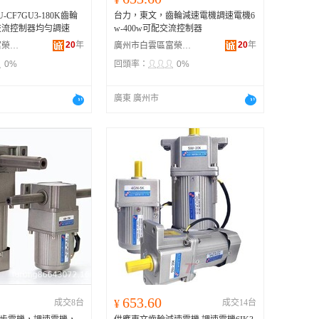
U-CF7GU3-180K齒輪
台力，東文，齒輪減速電機調速電機6
交流控制器均勻調速
w-400w可配交流控制器
20
年
20
年
廣州市白雲區富榮機電設備經營部
廣州市白雲區富榮機電設備經營部
0%
回頭率：
0%
廣東 廣州市
653.60
成交8台
¥
成交14台