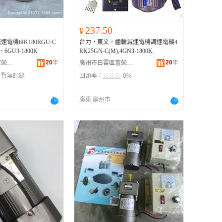
237.50
¥
電機6IK180RGU-C
台力，東文，齒輪減速電機調速電機4
F 、6GU3-1800K
RK25GN-C(M),4GN3-1800K.
20
年
20
年
廣州市白雲區富榮機電設備經營部
廣州市白雲區富榮機電設備經營部
：
暫無記錄
回頭率：
0%
廣東 廣州市