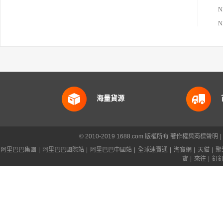
海量貨源
© 2010-2019 1688.com 版權所有
著作權與商標聲明
|
阿里巴巴集團
|
阿里巴巴國際站
|
阿里巴巴中國站
|
全球速賣通
|
淘寶網
|
天貓
|
聚
寶
|
來往
|
釘