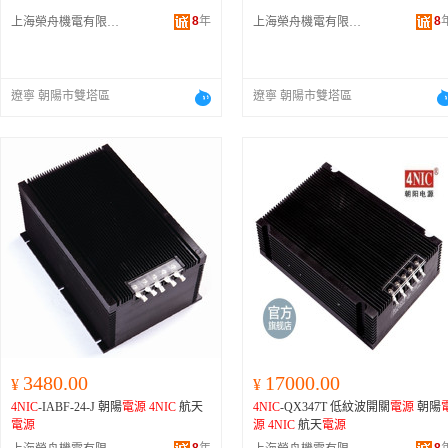
8
年
8
上海榮舟機電有限公司
上海榮舟機電有限公司
遼寧 朝陽市雙塔區
遼寧 朝陽市雙塔區
3480.00
17000.00
¥
¥
4NIC
-IABF-24-J 朝陽
電源
4NIC
航天
4NIC
-QX347T 低紋波開關
電源
朝陽
電源
源
4NIC
航天
電源