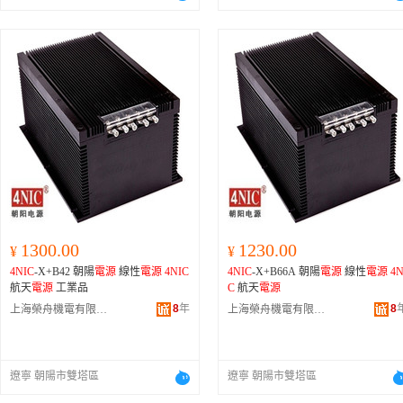
1300.00
1230.00
¥
¥
4NIC
-X+B42 朝陽
電源
線性
電源
4NIC
4NIC
-X+B66A 朝陽
電源
線性
電源
4N
航天
電源
工業品
C
航天
電源
8
年
8
上海榮舟機電有限公司
上海榮舟機電有限公司
遼寧 朝陽市雙塔區
遼寧 朝陽市雙塔區