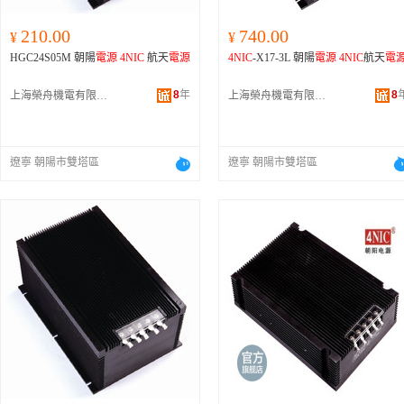
210.00
740.00
¥
¥
HGC24S05M 朝陽
電源
4NIC
航天
電源
4NIC
-X17-3L 朝陽
電源
4NIC
航天
電
8
年
8
上海榮舟機電有限公司
上海榮舟機電有限公司
遼寧 朝陽市雙塔區
遼寧 朝陽市雙塔區