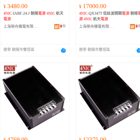
3480.00
17000.00
¥
¥
4NIC
-IABF-24-J 朝陽
電源
4NIC
航天
4NIC
-QX347T 低紋波開關
電源
朝陽
電源
源
4NIC
航天
電源
8
年
8
上海榮舟機電有限公司
上海榮舟機電有限公司
遼寧 朝陽市雙塔區
遼寧 朝陽市雙塔區
4769.00
12375.00
¥
¥