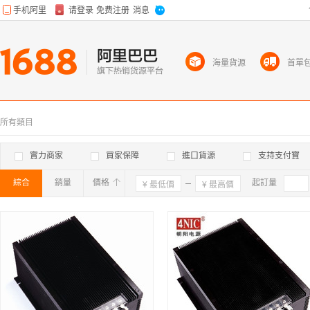
海量貨源
首單
所有類目
實力商家
買家保障
進口貨源
支持支付寶
綜合
銷量
價格
確定
起訂量