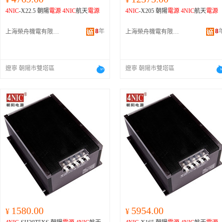
4NIC
-X22.5 朝陽
電源
4NIC
航天
電源
4NIC
-X205 朝陽
電源
4NIC
航天
電源
8
年
8
上海榮舟機電有限公司
上海榮舟機電有限公司
遼寧 朝陽市雙塔區
遼寧 朝陽市雙塔區
1580.00
5954.00
¥
¥