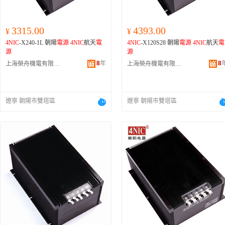
3315.00
4393.00
¥
¥
4NIC
-X240-1L 朝陽
電源
4NIC
航天
電
4NIC
-X120S28 朝陽
電源
4NIC
航天
電
源
源
8
年
8
上海榮舟機電有限公司
上海榮舟機電有限公司
遼寧 朝陽市雙塔區
遼寧 朝陽市雙塔區