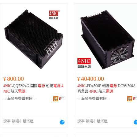
800.00
40400.00
¥
¥
4NIC
-QQ72/24G 開關
電源
朝陽
電源
4
4NIC
-FD4500F 朝陽
電源
DC9V500A
NIC
航天
電源
商業品
4NIC
航天
電源
8
年
8
上海榮舟機電有限公司
上海榮舟機電有限公司
遼寧 朝陽市雙塔區
遼寧 朝陽市雙塔區