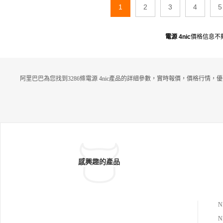
1
2
3
4
5
電源 4nic
價格信息不
阿里巴巴為您找到3286條電源 4nic產品的詳細參數，實時報價，價格行情，
感興趣的產品
N