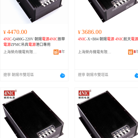
4470.00
3686.00
¥
¥
4NIC
-Q480G-220V 朝陽
電源
4NIC
振華
4NIC
-X+B84 朝陽
電源
4NIC
航天
電
電源
ZPMC吊具
電源
港口專用
8
年
8
上海榮舟機電有限公司
上海榮舟機電有限公司
遼寧 朝陽市雙塔區
遼寧 朝陽市雙塔區