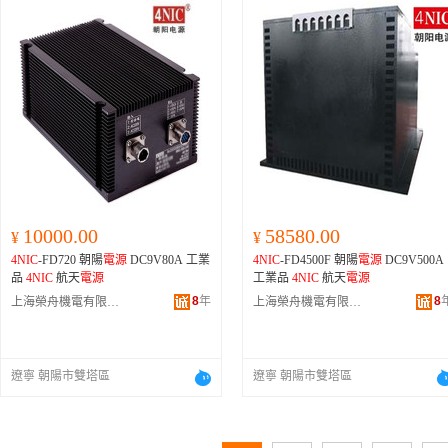
10000.00
58580.00
¥
¥
4NIC
-FD720 朝陽
電源
DC9V80A 工業
4NIC
-FD4500F 朝陽
電源
DC9V500A
品
4NIC
航天
電源
工業品
4NIC
航天
電源
8
年
8
上海榮舟機電有限公司
上海榮舟機電有限公司
遼寧 朝陽市雙塔區
遼寧 朝陽市雙塔區