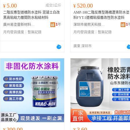
5.00
520.00
¥
成交5公斤
¥
二階反應型道橋防水塗料 混凝土白改
AMP-100二階反應型路橋瀝青防水塗
黑高粘結力層間防水粘結材料
料FYT-1道橋粘接層改性防水塗料
1
年
1
廣州易塗靈新材料科技有限公司
深圳市易熙天科技有限公司
月均發貨速度：
暫無記錄
月均發貨速度：
暫無記錄
廣東 深圳市
300.00
3.60
¥
¥