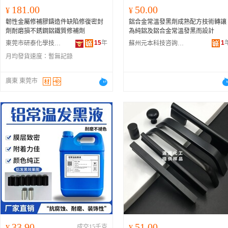
181.00
50.00
¥
¥
韌性金屬修補膠鑄造件缺陷修復密封
鋁合金常溫發黑劑成熟配方技術轉讓
劑耐磨損不銹鋼鋁鐵質修補劑
為純鋁及鋁合金常溫發黑而設計
15
年
1
東莞市研泰化學技術有限公司
蘇州元本科技咨詢有限公司
月均發貨速度：
暫無記錄
廣東 東莞市
33.90
51.00
¥
成交15千克
¥