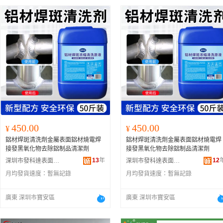
450.00
450.00
¥
¥
鋁材焊斑清洗劑金屬表面鋁材燒電焊
鋁材焊斑清洗劑金屬表面鋁材燒電焊
接發黑氧化物去除鋁制品清潔劑
接發黑氧化物去除鋁制品清潔劑
13
年
12
深圳市發科達表面處理技術有限公司
深圳市發科達表面處理技術有限公司
月均發貨速度：
暫無記錄
月均發貨速度：
暫無記錄
廣東 深圳市寶安區
廣東 深圳市寶安區