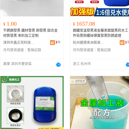
1.00
1657.08
¥
¥
不銹鋼發黑 鐵材發黑 銅發黑 鋁合金
鋼鐵常溫發黑液金屬表面變黑葯水工
材質發黑 來料加工定制
件染黑劑螺絲彈簧發黑防銹處理
3
年
1
深圳市鑫正亮科技有限公司
杭州建德承洲貿易商行
月均發貨速度：
暫無記錄
月均發貨速度：
暫無記錄
廣東 深圳市寶安區
浙江 杭州市