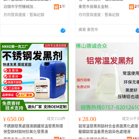
1
年
2
泊頭市宇然機械加工有限公司
東莞市良順五金制品有限公司
月均發貨速度：
暫無記錄
月均發貨速度：
暫無記錄
廣東 東莞市
650.00
28.00
¥
成交1524件
¥
成交10千
不銹鋼發黑處理液鋼鐵常溫發黑劑環
鋁常溫發黑劑鋁材合金表面黑化處理
保型銅材鋁材抗氧化發黑液
壓鑄鋁常溫着黑色鋁染色處理液