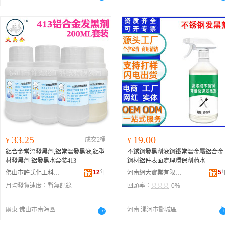
33.25
19.00
¥
成交2桶
¥
鋁合金常溫發黑劑,鋁常溫發黑液,鋁型
不銹鋼發黑劑液鋼鐵常溫金屬鋁合金
材發黑劑 鋁發黑水套裝413
鋼材鋁件表面處理環保劑葯水
12
年
5
佛山市許氏化工科技有限公司
河南網大實業有限公司
月均發貨速度：
暫無記錄
回頭率：
0%
廣東 佛山市南海區
河南 漯河市郾城區