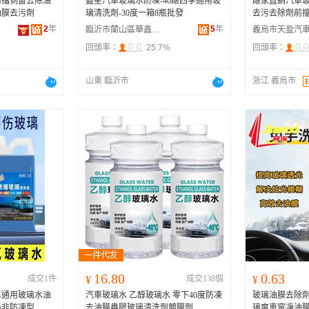
前擋側窗去除油
藍星汽車玻璃水防凍-40廠四季通用玻
廠家直銷汽車
油膜去污劑
璃清洗劑-30度一箱8瓶批發
去污去除劑前
2
年
5
年
臨沂市蘭山區華鑫汽車用品廠
回頭率：
25.7%
回頭率：
山東 臨沂市
浙江 義烏市
16.80
0.63
成交1件
¥
成交138個
¥
車通用玻璃水油
汽車玻璃水 乙醇玻璃水 零下40度防凍
玻璃油膜去除
蟲非防凍型
去油膜蟲膠玻璃清洗劑鍍膜劑
璃爽車窗凈油