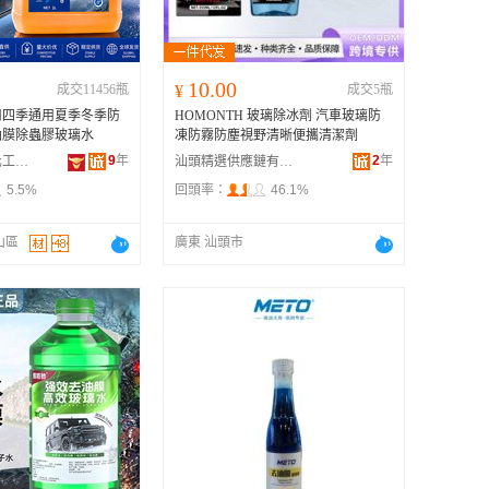
10.00
成交11456瓶
¥
成交5瓶
用四季通用夏季冬季防
HOMONTH 玻璃除冰劑 汽車玻璃防
油膜除蟲膠玻璃水
凍防霧防塵視野清晰便攜清潔劑
9
年
2
年
山東盛世柏翠化工科技有限公司
汕頭精選供應鏈有限公司
5.5%
回頭率：
46.1%
山區
廣東 汕頭市