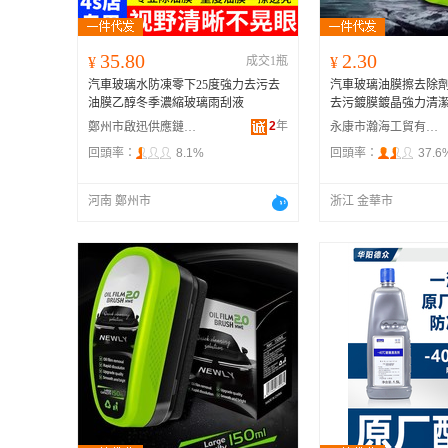
35.80
2.30
¥
成交1瓶
¥
汽車玻璃水防凍零下25度強力去污去
汽車玻璃油膜擦去除
油膜乙醇冬季濃縮玻璃雨刮液
去污鍍膜鍍晶強力清
2
年
鄭州市啟迅供應鏈管理有限公司
永康市瀚海工貿有限公司
回頭率：
8.1%
回頭率：
37.6
河南 鄭州市
浙江 金華市