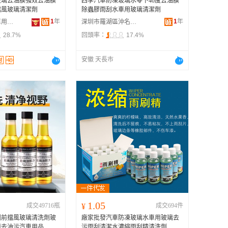
玻璃去油膜強效去油膜
四季汽車防凍玻璃水零下40度去油膜
擋風玻璃清潔劑
除蟲膠雨刮水車用玻璃清潔劑
1
年
1
年
義烏市天盈汽車用品有限公司
深圳市羅湖區沖名供應鏈商行
28.7%
回頭率：
17.4%
安徽 天長市
1.05
成交49716瓶
¥
成交694件
劑前擋風玻璃清洗劑玻
廠家批發汽車防凍玻璃水車用玻璃去
膜去油污汽車用品
污雨刮清潔水濃縮雨刮精清洗劑