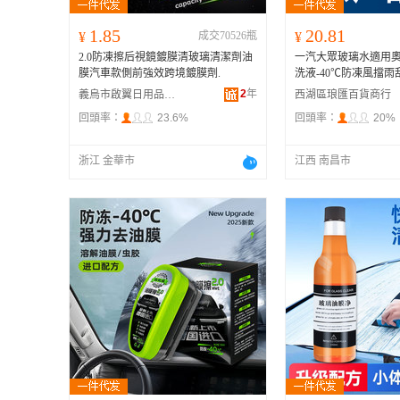
1.85
20.81
¥
成交70526瓶
¥
2.0防凍擦后視鏡鍍膜清玻璃清潔劑油
一汽大眾玻璃水適用
膜汽車款側前強效跨境鍍膜劑.
洗液-40℃防凍風擋雨
2
年
義烏市啟翼日用品有限公司
西湖區琅匯百貨商行
回頭率：
23.6%
回頭率：
20%
浙江 金華市
江西 南昌市