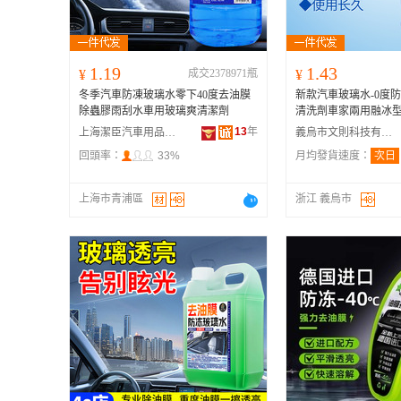
1.19
1.43
¥
成交2378971瓶
¥
冬季汽車防凍玻璃水零下40度去油膜
新款汽車玻璃水-0度
除蟲膠雨刮水車用玻璃爽清潔劑
清洗劑車家兩用融冰
13
年
上海潔臣汽車用品有限公司
義烏市文則科技有限公司
回頭率：
33%
月均發貨速度：
次日
上海市青浦區
浙江 義烏市