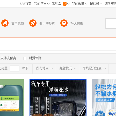
首單包郵
48小時發貨
7+天包換
支持支付寶
材質保障
起訂量
確定
以下
所有地區
經營模式
平均發貨速度
所有地区
采
江浙沪
华东区
华南区
华中
海外
北京
上海
天津
广东
浙江
江苏
山东