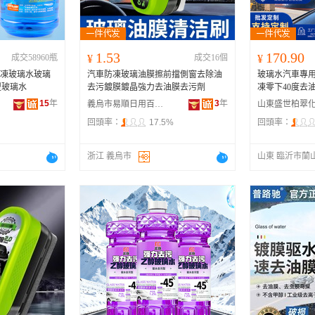
1.53
170.90
成交58960瓶
¥
成交16個
¥
防凍玻璃水玻璃
汽車防凍玻璃油膜擦前擋側窗去除油
玻璃水汽車專
型玻璃水
去污鍍膜鍍晶強力去油膜去污劑
凍零下40度去
15
年
3
年
義烏市易順日用百貨有限公司
回頭率：
17.5%
回頭率：
浙江 義烏市
山東 臨沂市蘭