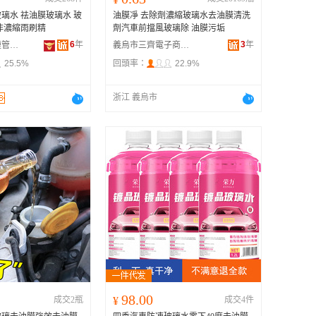
璃水 祛油膜玻璃水 玻
油膜凈 去除劑濃縮玻璃水去油膜清洗
非濃縮雨刷精
劑汽車前擋風玻璃除 油膜污垢
6
年
3
年
成都鼎曦供應鏈管理有限公司
義烏市三齊電子商務商行
25.5%
回頭率：
22.9%
浙江 義烏市
98.00
成交2瓶
¥
成交4件