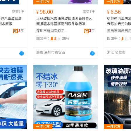
98.00
6.56
成交1件
¥
成交1件
¥
奧迪汽車玻璃清
正品玻璃水去油膜玻璃清潔養護去污
德貝迪汽車防
刮水原廠
鍍膜驅水除蟲膠雨刮液冬季防凍
去除油去污油
2
年
3
年
深圳市羅湖區鯨品供應鏈商行
回頭率：
38%
回頭率：
廣東 深圳市寶安區
浙江 金華市