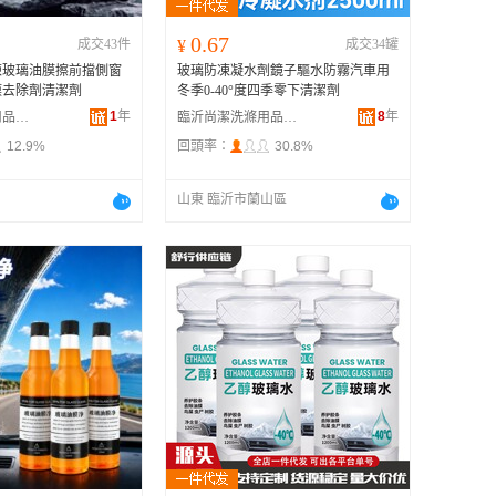
0.67
成交43件
¥
成交34罐
凍玻璃油膜擦前擋側窗
玻璃防凍凝水劑鏡子驅水防霧汽車用
膜去除劑清潔劑
冬季0-40°度四季零下清潔劑
1
年
8
年
義烏市熠爍日用品有限公司
臨沂尚潔洗滌用品有限公司
12.9%
回頭率：
30.8%
山東 臨沂市蘭山區