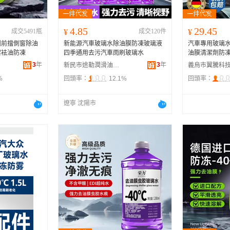
4.85
29.45
成交5491瓶
¥
成交120件
¥
劑前擋側窗除油
新能源汽車玻璃水除油膜防凍玻璃液
汽車專用玻璃
潔袪油防凍
四季通用去污汽車雨刷玻璃水
油膜清潔劑防凍
3
年
3
年
新民市途勒潤滑油加工廠
%
回頭率：
12.1%
回頭率：
遼寧 沈陽市