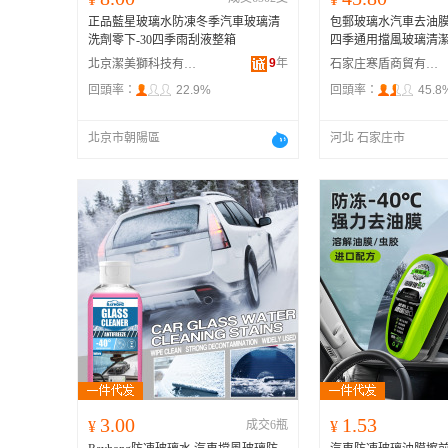
正品藍星玻璃水防凍冬季汽車玻璃清
包郵玻璃水汽車去油
洗劑零下-30四季雨刮液整箱
四季通用擋風玻璃清
9
年
北京潔美獅科技有限公司
石家庄寒盾商貿有限公司
回頭率：
22.9%
回頭率：
45.8
北京市朝陽區
河北 石家庄市
3.00
1.53
¥
成交6瓶
¥