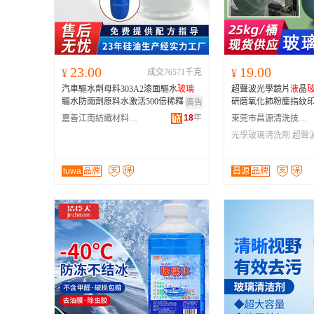
23.00
19.00
¥
成交76571千克
¥
汽車驅水劑母料303A2漆面驅水
玻璃
超聲波光學鏡片
液
晶
驅水防雨劑原料水激活500倍稀釋
研磨氧化鈰粉塵指紋
廣告
18
年
嘉善江南紡織材料股份有限公司
東莞市昌源清洗技術服務有限公司
光學玻璃清洗劑
超聲
玻璃清洗劑
luwa
品牌
昌源
品牌