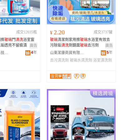
广西
黑龙江
新疆
2.20
成交12035瓶
¥
成交3737罐
云南
劑擦
玻璃
門
清洗
浴室窗
玻璃
清潔劑家用擦
玻璃
水浴室有效去
台湾
水垢透亮不留痕漬
污除垢
清洗
劑鏡面
玻璃
去污劑
廣告
廣告
4
年
5
年
廣東芬氏生物科技有限公司
山東潔康商貿有限公司
去污清洗劑
玻璃水清洗劑
浴室清洗劑
雪潤夢
品牌