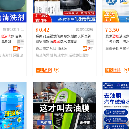
河南
福建
辽宁
安徽
山西
海南
内蒙古
吉林
湖北
湖南
江西
宁夏
0.42
3.50
成交2821千克
¥
成交5932瓶
¥
青海
陕西
甘肃
四川
玻璃
清洗
劑 白片
彈雨S1后視鏡防雨驅水劑雨天開車神
滌戈
玻璃
清潔
贵州
西藏
香港
澳门
印清潔劑
器家用鏡面
玻璃
防水防霧劑
戶強力去污除
廣告
廣告
9
年
3
年
義烏市頌凡日用品廠
波清潔劑
超聲波
玻璃防霧劑
玻璃水劑
后視鏡防霧劑
自主
品牌
滌戈
品牌