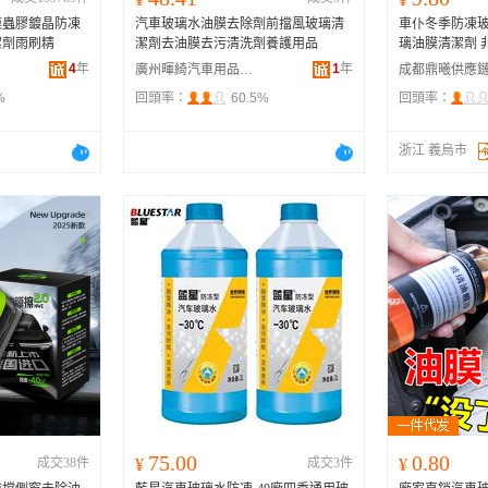
膜蟲膠鍍晶防凍
汽車玻璃水油膜去除劑前擋風玻璃清
車仆冬季防凍玻
潔劑雨刷精
潔劑去油膜去污清洗劑養護用品
璃油膜清潔劑 
4
年
1
年
廣州暉綺汽車用品有限公司
%
回頭率：
60.5%
回頭率：
浙江 義烏市
75.00
0.80
成交38件
¥
成交3件
¥