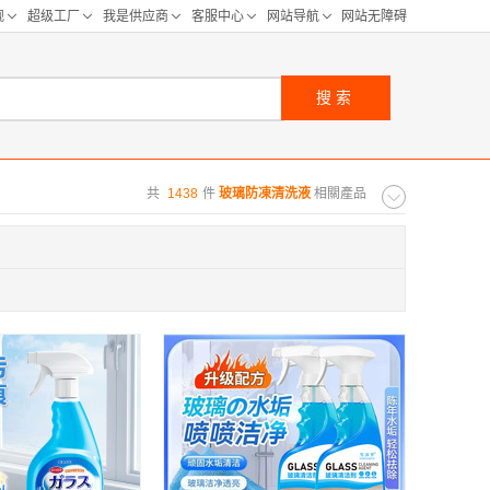
搜索
共
1438
件
玻璃防凍清洗液
相關產品
购距离:
区
华北区
重庆
河北