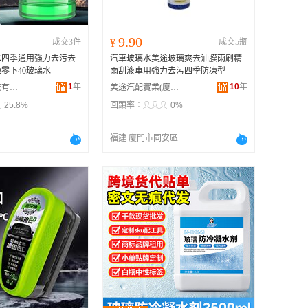
9.90
成交3件
¥
成交5瓶
水四季通用強力去污去
汽車玻璃水美途玻璃爽去油膜雨刷精
零下40玻璃水
雨刮液車用強力去污四季防凍型
1
年
10
年
義烏市翼騰科技有限公司
美途汽配實業(廈門)有限公司
25.8%
回頭率：
0%
福建 廈門市同安區