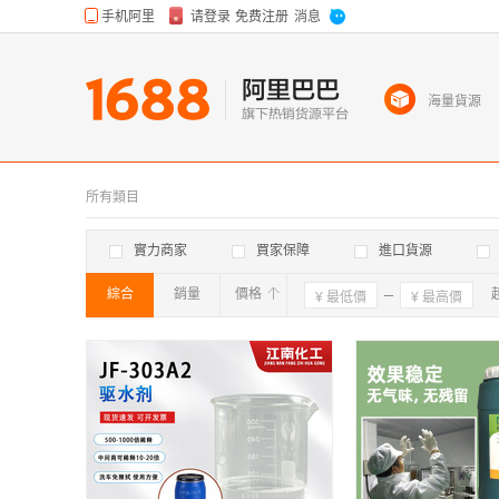
海量貨源
所有類目
實力商家
買家保障
進口貨源
綜合
銷量
價格
確定