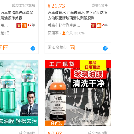
21.73
成交3719738瓶
¥
成交559件
劑汽車前擋風玻璃清潔
汽車玻璃水 乙醇玻璃水 零下40度防凍
玻璃油膜凈美容
去油膜蟲膠玻璃清洗劑鍍膜劑
17
年
2
年
義烏市茽橫汽車用品有限公司
義烏市舒行汽車用品有限公司
：
超3日
回頭率：
33.6%
浙江 金華市
0.63
成交268件
¥
成交20169瓶