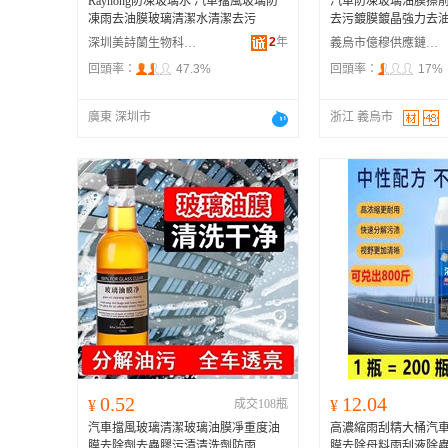
Rayhong防凍玻璃水 汽車擋風玻璃防
汽車防凍玻璃油膜擦
凍雨去油膜玻璃清潔水清潔去污
去污鍍膜鍍晶強力去
2
年
深圳美詩蘭生物科技有限公司
義烏市億穆供應鏈有限公司
回頭率：
47.3%
回頭率：
17%
廣東 深圳市
浙江 義烏市
0.52
12.04
¥
成交108瓶
¥
汽車擋風玻璃清潔玻璃油膜凈重度油
高濃縮雨刮精大桶汽
膜去除劑去蟲膠污漬清洗劑防雨
膜去除母料雨刮液除