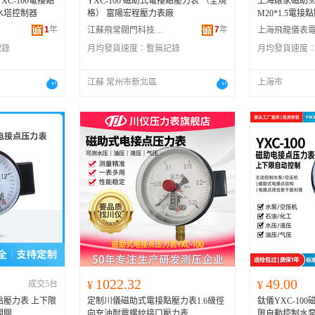
C-100電接點
YXC-100 磁助式電接點壓力表 （全規
上海廠家磁助30v
泵水塔控制器
格） 富陽宏程壓力表廠
M20*1.5電接
1
年
7
年
江蘇飛常閥門科技有限公司
記錄
月均發貨速度：
暫無記錄
月均發貨速度
江蘇 常州市新北區
上海市
1022.32
49.00
成交5台
¥
¥
接點壓力表 上下限
定制川儀磁助式電接點壓力表1.6級徑
鈦儀YXC-10
開關
向充油耐震螺紋接口壓力表
限自動控制水