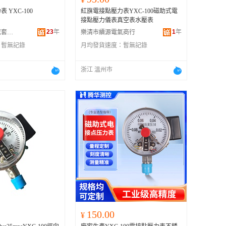
 YXC-100
紅旗電接點壓力表YXC-100磁助式電
接點壓力儀表真空表水壓表
23
年
1
年
上海涌緯自控成套設備有限公司
樂清市續源電氣商行
：
暫無記錄
月均發貨速度：
暫無記錄
浙江 溫州市
150.00
¥