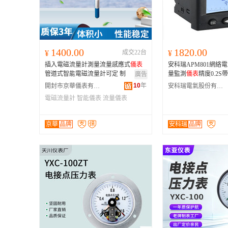
1400.00
1820.00
¥
成交22台
¥
插入電磁流量計測量流量感應式
儀表
安科瑞APM801網絡
管道式智能電磁流量計可定 制
量監測
儀表
精度0.2S
廣告
10
年
開封市京華儀表有限公司
安科瑞電氣股份有限公司
電磁流量計
智能儀表
流量儀表
京華
品牌
安科瑞
品牌