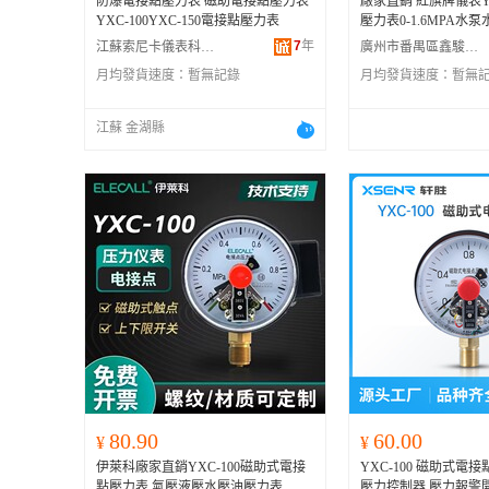
防爆電接點壓力表 磁助電接點壓力表
廠家直銷 紅旗牌儀表YX
YXC-100YXC-150電接點壓力表
壓力表0-1.6MPA水
7
年
江蘇索尼卡儀表科技有限公司
廣州市番禺區鑫駿建材經營部
月均發貨速度：
暫無記錄
月均發貨速度：
暫無
江蘇 金湖縣
80.90
60.00
¥
¥
伊萊科廠家直銷YXC-100磁助式電接
YXC-100 磁助式電
點壓力表 氣壓液壓水壓油壓力表
壓力控制器 壓力報警