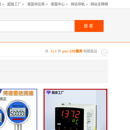
搜索
共
413
件
yxc-100儀表
相關產品
购距离:
区
华北区
重庆
河北