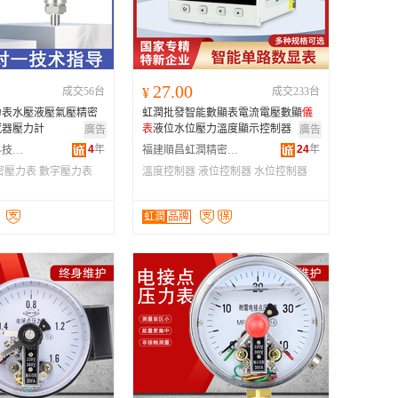
广西
黑龙江
新疆
27.00
成交56台
¥
成交233台
云南
力表水壓液壓氣壓精密
虹潤批發智能數顯表電流電壓數顯
儀
台湾
感器壓力計
表
液位水位壓力溫度顯示控制器
廣告
廣告
4
年
24
年
西安中儀雲商科技有限公司
福建順昌虹潤精密儀器有限公司
密壓力表
數字壓力表
溫度控制器
液位控制器
水位控制器
虹潤
品牌