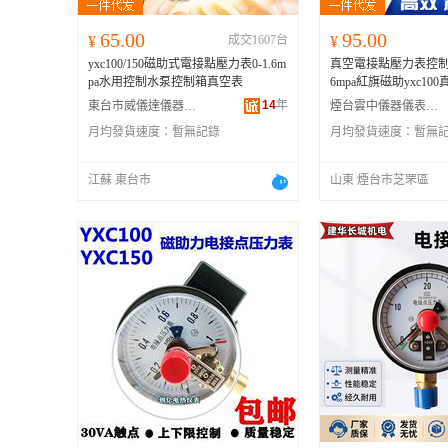
65.00
95.00
¥
成交1607台
¥
yxc100/150磁助式電接點壓力表0-1.6m
真空電接點壓力表控制器
pa水用控制水泵控制箱真空表
6mpa紅旗磁助yxc10
14
年
東台市威儀達儀器儀表有限公司
煙台雲中儀器儀表有限公司
月均發貨速度：
暫無記錄
月均發貨速度：
暫無
江蘇 東台市
山東 煙台市芝罘區