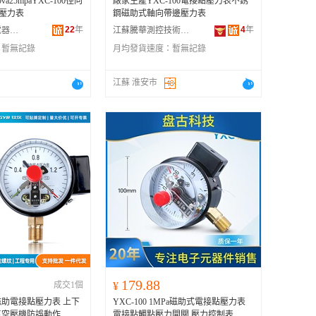
a25mpaYXC-100徑向
廠家生產YXC-100電接點壓力表不銹
點壓力表
鋼磁助式軸向帶邊壓力表
22
年
4
年
上海飛龍儀表電器有限公司
江蘇騰華測控技術有限公司
：
暫無記錄
月均發貨速度：
暫無記錄
江蘇 淮安市
179.88
成交1個
¥
0磁助電接點壓力表 上下
YXC-100 1MPa磁助式電接點壓力表
泵空壓機防誤動作
電接點觸點壓力開關 壓力控制表