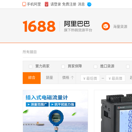
海量貨源
所有類目
實力商家
買家保障
進口貨源
綜合
銷量
價格
確定