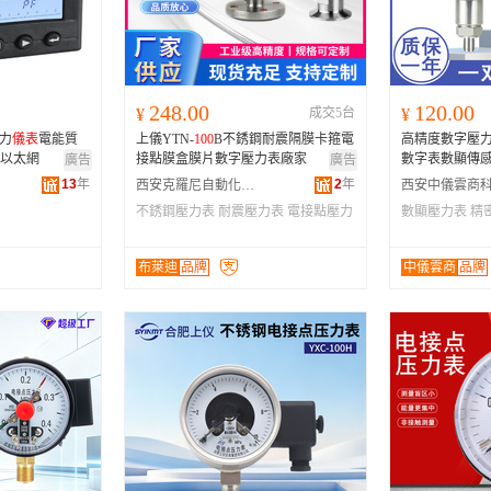
河南
福建
辽宁
安徽
山西
海南
内蒙古
吉林
湖北
湖南
江西
宁夏
248.00
120.00
¥
成交5台
¥
青海
陕西
甘肃
四川
電力
儀表
電能質
上儀YTN-
100
B不銹鋼耐震隔膜卡箍電
高精度數字壓
贵州
西藏
香港
澳门
帶以太網
接點膜盒膜片數字壓力表廠家
數字表數顯傳
廣告
廣告
13
年
2
年
西安克羅尼自動化工程有限公司
不銹鋼壓力表
耐震壓力表
電接點壓力
數顯壓力表
精
表
布萊迪
品牌
中儀雲商
品牌