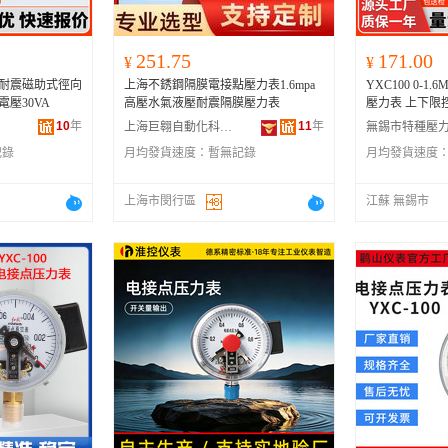
251.75
171.00
¥
¥
0耐震磁助式徑向
上海不銹鋼隔膜電接點壓力表1.6mpa
YXC100 0-
電壓30VA
高壓水氣液壓耐震隔膜壓力表
壓力表 上下限
10
年
11
年
上海巨翱自動化科技有限公司
記錄
月均發貨速度：
暫無記錄
月均發貨速度
上海市閔行區
江蘇 無錫市