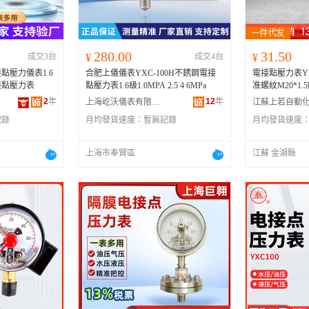
280.00
31.50
成交3台
¥
成交4台
¥
接點壓力儀表1.6
合肥上儀儀表YXC-100H不銹鋼電接
電接點壓力表Y
接點壓力表
點壓力表1.6級1.0MPA 2.5 4 6MPa
准螺紋M20*1.
2
年
12
年
上海屹沃儀表有限公司
記錄
月均發貨速度：
暫無記錄
月均發貨速度
上海市奉賢區
江蘇 金湖縣