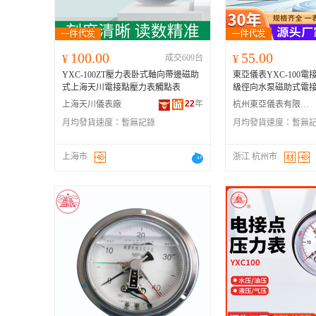
100.00
55.00
¥
成交609台
¥
YXC-100ZT壓力表卧式軸向帶邊磁助
東亞儀表YXC-100電
式上海天川電接點壓力表觸點表
級徑向水泵磁助式電
22
年
上海天川儀表廠
杭州東亞儀表有限公司
月均發貨速度：
暫無記錄
月均發貨速度：
暫無
上海市
浙江 杭州市