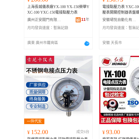
上海長城儀表廠YX-100 YX-150榮華Y
電接點壓力表 YXC-1
XC-100 YXC-150電接點壓力表
壓表開關控制器表盤
11
年
廣州正安閥門有限公司
安徽珺悅自動化有限公司
月均發貨速度：
暫無記錄
月均發貨速度：
暫無
廣東 廣州市蘿崗區
安徽 天長市
152.00
93.00
¥
成交6台
¥