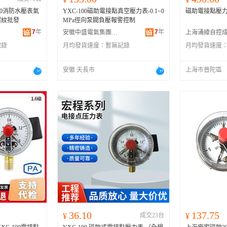
00消防水壓表氣
YXC-100磁助電接點真空壓力表-0.1~0
磁助電接點壓力表
螺紋批發
MPa徑向泵閥負壓報警控制
7
年
7
年
安徽中盛電氣集團有限公司
記錄
月均發貨速度：
暫無記錄
月均發貨速度
安徽 天長市
上海市普陀區
36.10
137.75
¥
成交23台
¥