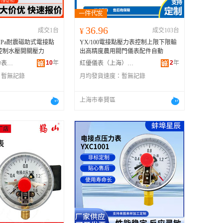
36.96
成交1台
¥
成交103台
1.6MPa耐震磁助式電接點
YX/100電接點壓力表控制上限下限輸
控制水壓開關壓力
出高精度農用閥門儀表配件自動
10
年
2
年
無錫市特種壓力表有限公司
紅優儀表（上海）有限公司
：
暫無記錄
月均發貨速度：
暫無記錄
上海市奉賢區