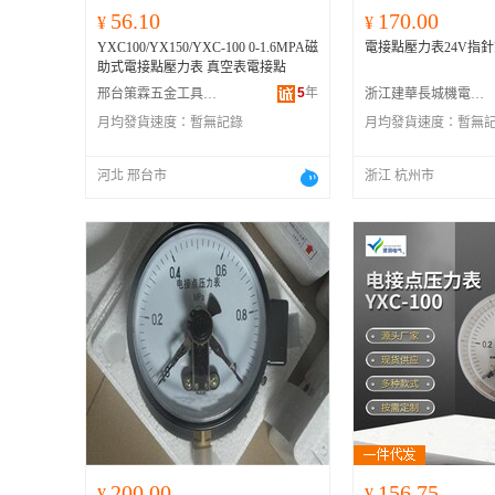
56.10
170.00
¥
¥
YXC100/YX150/YXC-100 0-1.6MPA磁
電接點壓力表24V指針式
助式電接點壓力表 真空表電接點
5
年
邢台策霖五金工具有限公司
浙江建華長城機電產品供應鏈管理有限公司
月均發貨速度：
暫無記錄
月均發貨速度：
暫無
河北 邢台市
浙江 杭州市
200.00
156.75
¥
¥