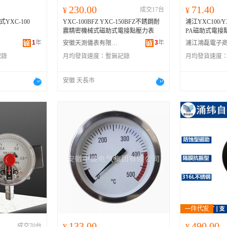
230.00
71.40
¥
成交17台
¥
YXC-100
YXC-100BFZ YXC-150BFZ不銹鋼耐
浦江YXC100/YX1
震精密機械式磁助式電接點壓力表
PA磁助式電接
1
年
3
年
安徽天測儀表有限公司
記錄
月均發貨速度：
暫無記錄
月均發貨速度
安徽 天長市
133.00
490.00
成交70台
¥
¥