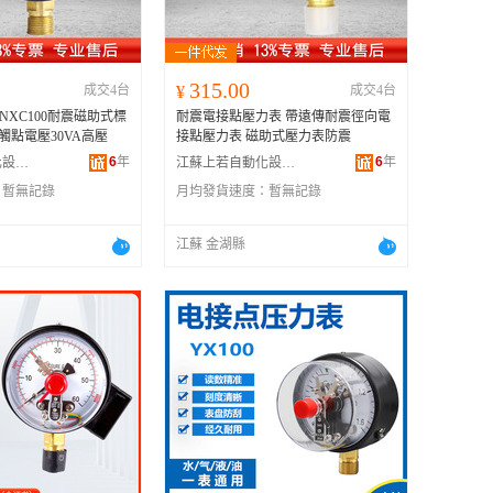
315.00
成交4台
¥
成交4台
NXC100耐震磁助式標
耐震電接點壓力表 帶遠傳耐震徑向電
5觸點電壓30VA高壓
接點壓力表 磁助式壓力表防震
6
年
6
年
江蘇上若自動化設備有限公司
江蘇上若自動化設備有限公司
：
暫無記錄
月均發貨速度：
暫無記錄
江蘇 金湖縣