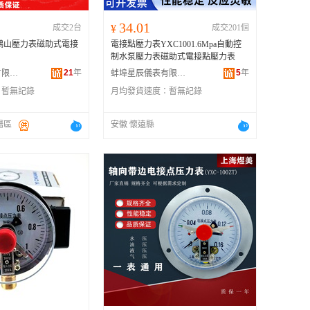
34.01
成交2台
¥
成交201個
鸛山壓力表磁助式電接
電接點壓力表YXC1001.6Mpa自動控
制水泵壓力表磁助式電接點壓力表
21
年
5
年
杭州鸛山儀表有限公司
蚌埠星辰儀表有限公司
：
暫無記錄
月均發貨速度：
暫無記錄
陽區
安徽 懷遠縣