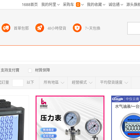
首單包郵
48小時發貨
7+天包換
支持支付寶
材質保障
起訂量
確定
以下
所有地區
經營模式
平均發貨速度
所有地区
采
江浙沪
华东区
华南区
华中
海外
北京
上海
天津
广东
浙江
江苏
山东