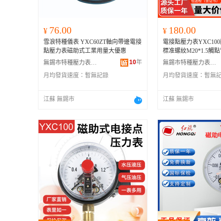
76.00
180.00
¥
¥
雪浪特種儀表 YXC60ZT軸向帶邊電接
電接點壓力表YXC10
點壓力表磁助式工業用量大優惠
標准螺紋M20*1.5觸點
10
年
無錫市特種壓力表有限公司
無錫市特種壓力表有限公司
月均發貨速度：
暫無記錄
月均發貨速度：
暫無
江蘇 無錫市
江蘇 無錫市