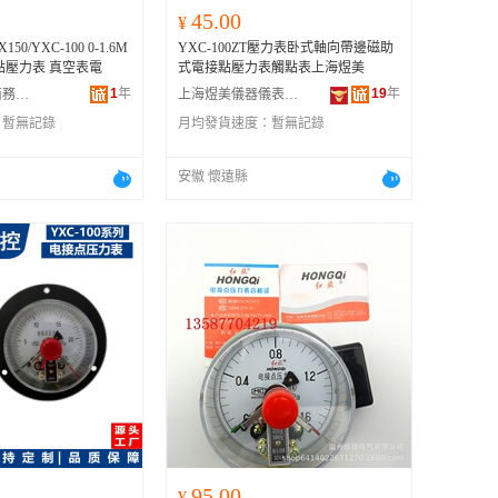
45.00
¥
50/YXC-100 0-1.6M
YXC-100ZT壓力表卧式軸向帶邊磁助
點壓力表 真空表電
式電接點壓力表觸點表上海煜美
1
年
19
年
浦江鴻磊電子商務有限公司
上海煜美儀器儀表有限公司
：
暫無記錄
月均發貨速度：
暫無記錄
安徽 懷遠縣
95.00
¥