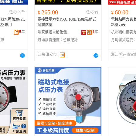
265.00
60.00
成交199台
¥
成交2台
¥
水壓氣30va1.
電接點壓力表YXC-100B/150B磁助式
電接點壓力表 
0真空專用
耐震抗壓
點壓力表
5
年
1
年
淮安淮控自動化儀表有限公司
記錄
月均發貨速度：
暫無記錄
月均發貨速度
江蘇 淮安市
浙江 杭州市富