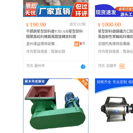
190.00
1000.00
¥
成交192個
¥
不銹鋼星型卸料器YJD-A/B星型卸料
星型卸料器鑄鐵方口
閥關風給料機鎖風閥旋轉放料閥
風器剛性葉輪給料機
6
年
滄州漢益環保設備有限公司
泊頭烈馬環保設備廠
月均發貨速度：
暫無記錄
月均發貨速度：
暫無
河北 滄州市
河北 泊頭市