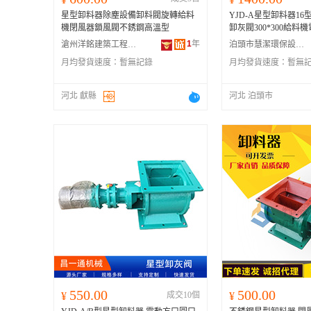
星型卸料器除塵設備卸料閥旋轉給料
YJD-A星型卸料器1
機閉風器鎖風閥不銹鋼高溫型
卸灰閥300*300給料
1
年
滄州洋銘建築工程有限責任公司
泊頭市慧潔環保設備有限公司
月均發貨速度：
暫無記錄
月均發貨速度：
暫無
河北 獻縣
河北 泊頭市
550.00
500.00
¥
成交10個
¥