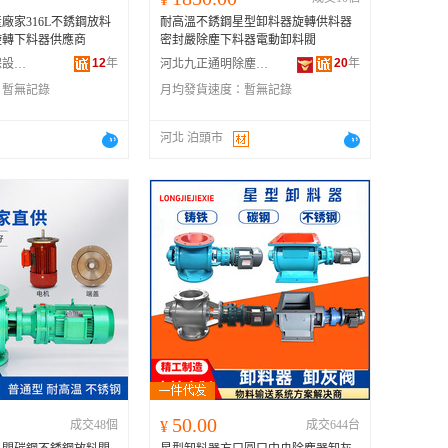
廠家316L不銹鋼放料
耐高溫不銹鋼星型卸料器旋轉供料器
旋轉下料器供應商
密封嚴除塵下料器電動卸料閥
12
年
20
年
泊頭市利陽環保設備有限公司
河北九正通明除塵設備有限公司
：
暫無記錄
月均發貨速度：
暫無記錄
河北 泊頭市
50.00
成交48個
¥
成交644台