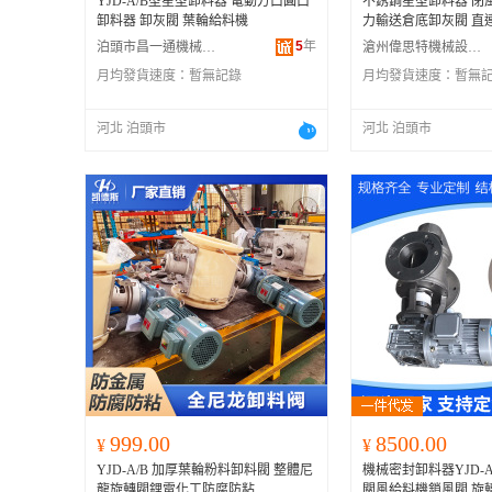
YJD-A/B型星型卸料器 電動方口圓口
不銹鋼星型卸料器 閉風
卸料器 卸灰閥 葉輪給料機
力輸送倉底卸灰閥 直
5
年
泊頭市昌一通機械設備廠
滄州偉思特機械設備有限公司
月均發貨速度：
暫無記錄
月均發貨速度：
暫無
河北 泊頭市
河北 泊頭市
999.00
8500.00
¥
¥
YJD-A/B 加厚葉輪粉料卸料閥 整體尼
機械密封卸料器YJD-
龍旋轉閥鋰電化工防腐防粘
關風給料機鎖風閥 旋