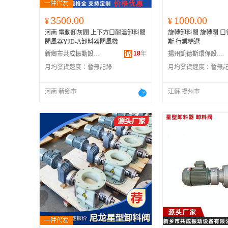
3500.00
1000.00
¥
¥
河南 電動卸灰閥 上下方口耐溫卸料閥
旋轉卸料閥 旋轉閥 口徑
閉風器YJD-A卸料器關風機
斯 行業精選
18
年
新鄉市共成振動設備有限公司
揚州凱德斯環保設備有限公司
月均發貨速度：
暫無記錄
月均發貨速度：
暫無
河南 新鄉市
江蘇 揚州市