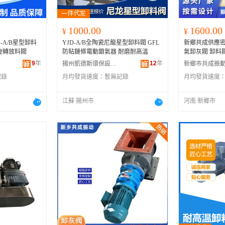
1000.00
1600.00
¥
¥
-A/B星型卸料
YJD-A/B全陶瓷尼龍星型卸料閥 GFL
新鄉共成供應密
旋轉放料閥
防粘鏈條電動鎖氣器 耐磨耐高溫
氣卸灰閥 卸料
9
年
12
年
揚州凱德斯環保設備有限公司
記錄
月均發貨速度：
暫無記錄
月均發貨速度
江蘇 揚州市
河南 新鄉市