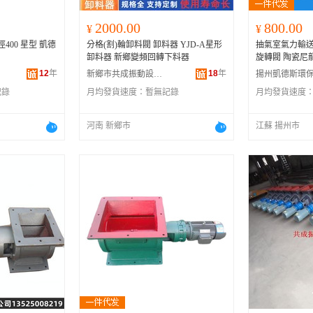
2000.00
800.00
¥
¥
400 星型 凱德
分格(割)輪卸料閥 卸料器 YJD-A星形
抽氣室氣力輸送
卸料器 新鄉變頻回轉下料器
旋轉閥 陶瓷尼
12
年
18
年
新鄉市共成振動設備有限公司
記錄
月均發貨速度：
暫無記錄
月均發貨速度
河南 新鄉市
江蘇 揚州市