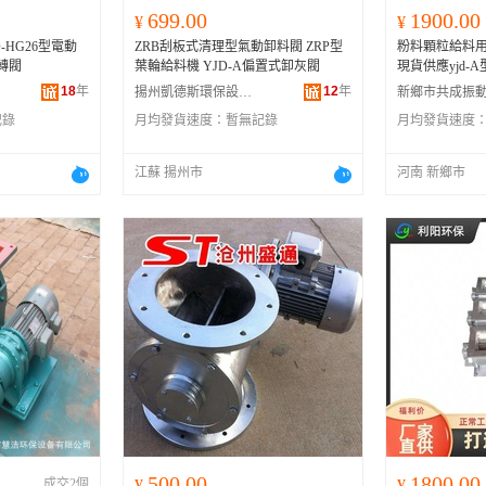
699.00
1900.00
¥
¥
-HG26型電動
ZRB刮板式清理型氣動卸料閥 ZRP型
粉料顆粒給料用
轉閥
葉輪給料機 YJD-A偏置式卸灰閥
現貨供應yjd-
18
年
12
年
揚州凱德斯環保設備有限公司
記錄
月均發貨速度：
暫無記錄
月均發貨速度
江蘇 揚州市
河南 新鄉市
500.00
1800.00
成交2個
¥
¥