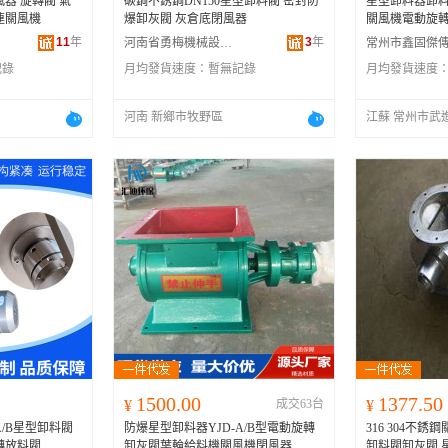
器 旋轉閥 氣
碳鋼不銹鋼DN150星型卸料閥 密封防
星型卸料器卸
連關風機
爆卸灰閥 灰倉底閉風器
關風機電動旋
11
年
3
年
河南省勇梅機械設備有限公司
記錄
月均發貨速度：
暫無記錄
月均發貨速度
河南 新鄉市牧野區
江蘇 常州市武
1500.00
1377.50
¥
成交63台
¥
A/B星型卸料閥
防爆星型卸料器YJD-A/B型電動旋轉
316 304不
轉放料閥
卸灰閥葉輪給料機關風機閉風器
卸料閥卸灰閥 