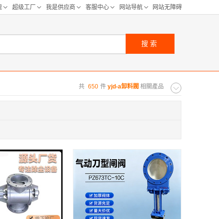
搜索
共
650
件
yjd-a卸料閥
相關產品
购距离:
区
华北区
重庆
河北