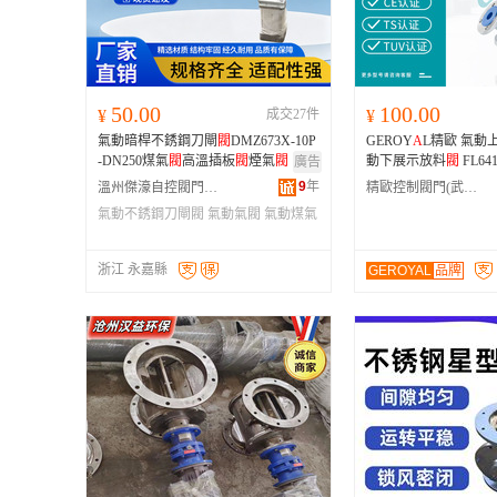
50.00
100.00
¥
成交27件
¥
氣動暗桿不銹鋼刀閘
閥
DMZ673X-10P
GEROY
A
L精歐 氣動
-DN250煤氣
閥
高溫插板
閥
煙氣
閥
動下展示放料
閥
FL641
廣告
9
年
溫州傑濠自控閥門有限公司
精歐控制閥門(武漢)有限公司
氣動不銹鋼刀閘閥
氣動氣閥
氣動煤氣
閥
浙江 永嘉縣
GEROYAL
品牌