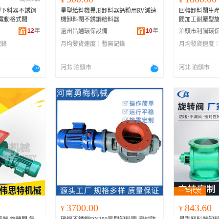
6型下料器不銹鋼
星型給料機異形卸料器鈣粉用RV減速
回轉卸料閥生產
機電動格式閥
機卸料閥不銹鋼給料器
閥加工耐壓型
12
年
10
年
滄州昌通環保設備有限公司
記錄
月均發貨速度：
暫無記錄
月均發貨速度
河北 泊頭市
河北 泊頭市
3700.00
843.60
¥
¥