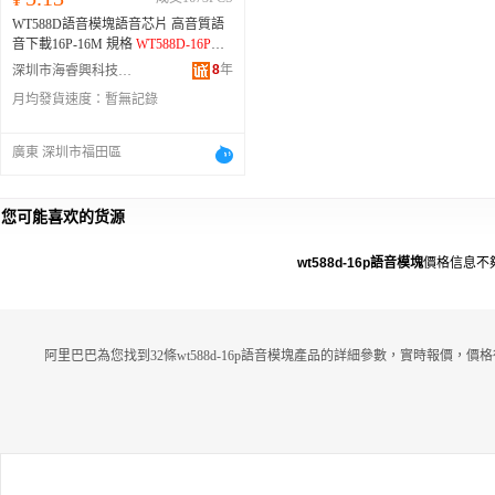
WT588D語音模塊語音芯片 高音質語
音下載16P-16M 規格
WT588D-16P語
音模塊
8
年
深圳市海睿興科技有限公司
月均發貨速度：
暫無記錄
廣東 深圳市福田區
您可能喜欢的货源
wt588d-16p語音模塊
價格信息不
阿里巴巴為您找到32條wt588d-16p語音模塊產品的詳細參數，實時報價，