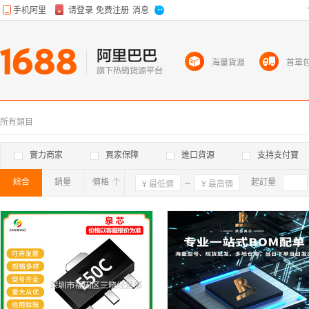
海量貨源
首單
所有類目
實力商家
買家保障
進口貨源
支持支付寶
綜合
銷量
價格
確定
起訂量