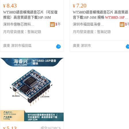
8.43
7.20
¥
¥
WT588D語音模塊語音芯片（可反復
WT588D語音模塊語音芯片 高音質語
擦寫）高音質語音下載16P-16M
音下載16P-16M 規格
WT588D-16P語
音模塊
1
年
1
深圳市億聯芯微科技有限公司
深圳市福田區海睿晟電子商行
月均發貨速度：
暫無記錄
月均發貨速度：
暫無記錄
廣東 深圳市福田區
廣東 深圳市
5.13
¥
成交1673PCS