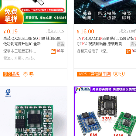
0.19
16.00
¥
成交20PCS
¥
成交2130
泉芯 QX2303L50E SO
T
-89 絲印E50C
T
V
P
5150AM1I
P
BSR 絲印5150I 封裝
低功耗電源升壓IC 全新
QF
P
32 視頻解碼器 原裝現貨
廣告
廣
10
年
9
深圳市三曉臻芯科技有限公司
睿智天成電子（深圳）有限公司
電源ic
升壓ic
泉芯ic
泉芯
品牌
MPS（其他類
品牌
型變壓器）