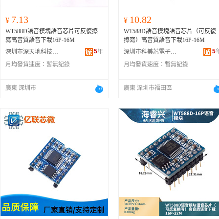
7.13
10.82
¥
¥
WT588D語音模塊語音芯片可反復擦
WT588D語音模塊語音芯片（可反復
寫高音質語音下載16P-16M
擦寫）高音質語音下載16P-16M
5
年
5
深圳市深天地科技有限公司
深圳市科美芯電子有限公司
月均發貨速度：
暫無記錄
月均發貨速度：
暫無記錄
廣東 深圳市
廣東 深圳市福田區