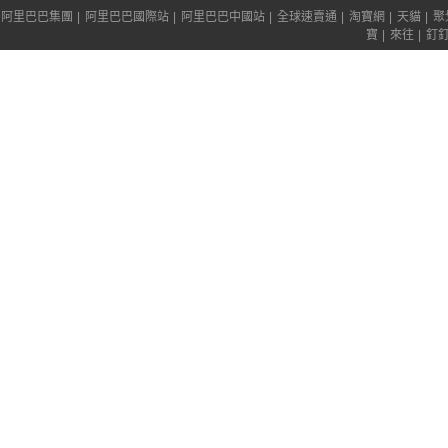
阿里巴巴集團
|
阿里巴巴國際站
|
阿里巴巴中國站
|
全球速賣通
|
淘寶網
|
天貓
|
聚
寶
|
來往
|
釘