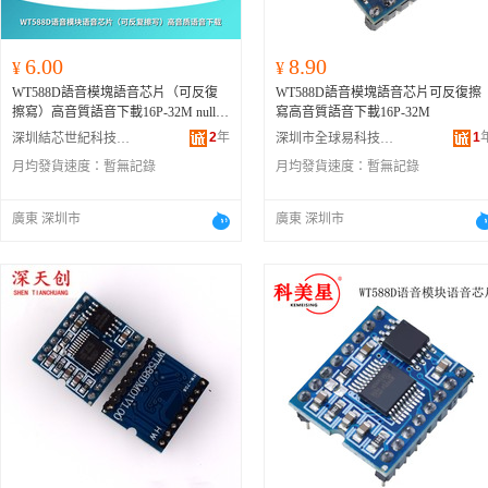
6.00
8.90
¥
¥
WT588D語音模塊語音芯片（可反復
WT588D語音模塊語音芯片可反復擦
擦寫）高音質語音下載16P-32M null
寫高音質語音下載16P-32M
WT588D-16P語音模塊
2
年
1
深圳結芯世紀科技有限公司
深圳市全球易科技有限公司
月均發貨速度：
暫無記錄
月均發貨速度：
暫無記錄
廣東 深圳市
廣東 深圳市