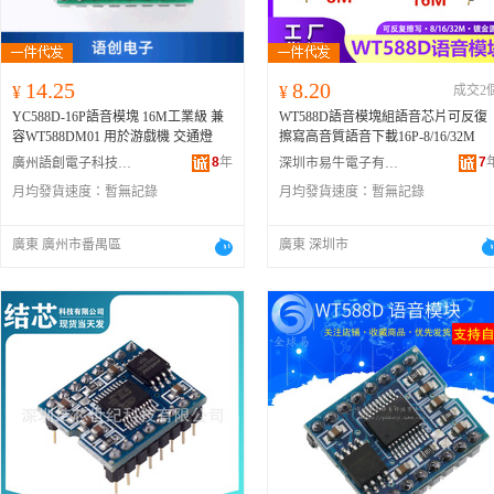
14.25
8.20
¥
¥
成交2
YC588D-16P語音模塊 16M工業級 兼
WT588D語音模塊組語音芯片可反復
容WT588DM01 用於游戲機 交通燈
擦寫高音質語音下載16P-8/16/32M
8
年
7
廣州語創電子科技有限公司
深圳市易牛電子有限公司
月均發貨速度：
暫無記錄
月均發貨速度：
暫無記錄
廣東 廣州市番禺區
廣東 深圳市