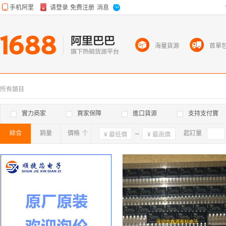
海量貨源
首單
所有類目
實力商家
買家保障
進口貨源
支持支付寶
綜合
銷量
價格
確定
起訂量