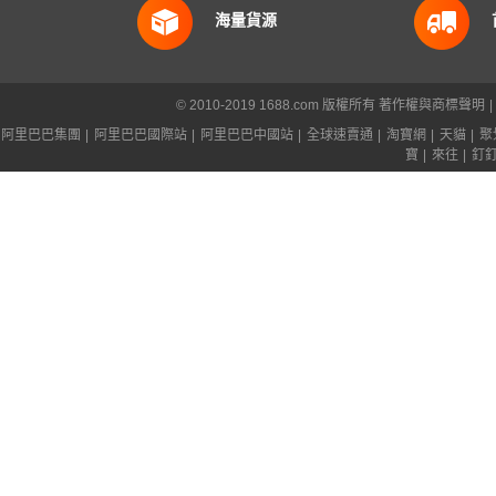
海量貨源
© 2010-2019 1688.com 版權所有
著作權與商標聲明
|
阿里巴巴集團
|
阿里巴巴國際站
|
阿里巴巴中國站
|
全球速賣通
|
淘寶網
|
天貓
|
聚
寶
|
來往
|
釘