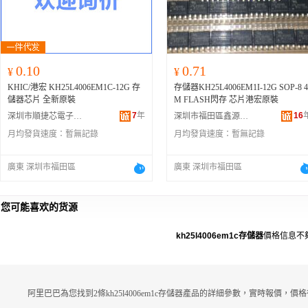
0.10
0.71
¥
¥
KHIC/港宏 KH25L4006EM1C-12G 存
存儲器KH25L4006EM1I-12G SOP-8 4
儲器芯片 全新原裝
M FLASH閃存 芯片港宏原裝
7
年
16
深圳市順捷芯電子有限公司
深圳市福田區鑫源高科電子商行
月均發貨速度：
暫無記錄
月均發貨速度：
暫無記錄
廣東 深圳市福田區
廣東 深圳市福田區
您可能喜欢的货源
kh25l4006em1c存儲器
價格信息不
阿里巴巴為您找到2條kh25l4006em1c存儲器產品的詳細參數，實時報價，