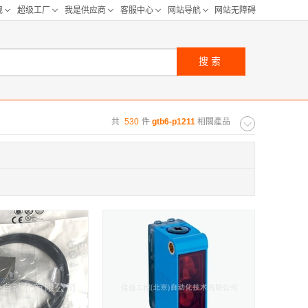
搜索
共
530
件
gtb6-p1211
相關產品
购距离:
区
华北区
重庆
河北