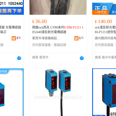
36.00
140.00
¥
¥
感器 光電傳感器
德國sick西克 GTB6系列
GTB6-P1211
1
sick漫反射光
原裝正
052440漫反射光電傳感器
E6-P1211迷
3
年
1
年
東莞市浲達機械設備有限公司
記錄
月均發貨速度：
暫無記錄
月均發貨速度
廣東 東莞市
廣東 廣州市番