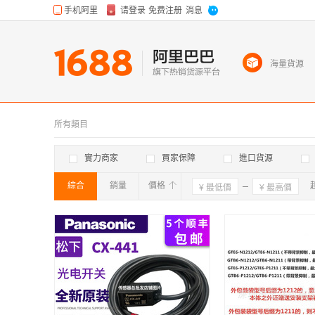
海量貨源
所有類目
實力商家
買家保障
進口貨源
綜合
銷量
價格
確定