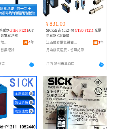
831.00
¥
電傳感器
GTB6-P1211
/GT
SICK西克 1052440
GTB6-P1211
光電
你型光電感測器
傳感器 G6 議價
4
年
3
年
廣州顏貝科技有限公司
江西融泰電氣設備有限公司
：
暫無記錄
月均發貨速度：
暫無記錄
禺區
江西 贛州市章貢區