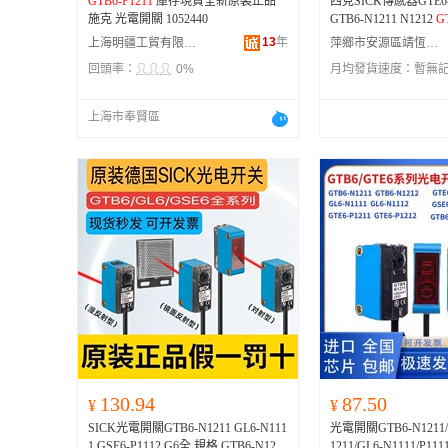
GTB6-P1211
庫存現貨全新原裝正品
西克SICK傳感器GTE6-N
施克 光電開關 1052440
GTB6-N1211 N1212
G
13
年
上海明疆工貿有限公司
萍鄉市安源區靖恆電子商行
回頭率：
0%
月均發貨速度：
暫無
上海市奉賢區
130.94
87.50
¥
¥
SICK光電開關GTB6-N1211 GL6-N111
光電開關GTB6-N1211/N
1 GSE6-P1112 G6全 規格 GTB6-N1211
1211/GL6-N1111/P11