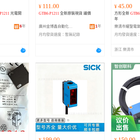
111.00
45.00
¥
¥
P1211
光電開
GTB6-P1211
全新原裝現貨 議價
方形全新
GTB6
年
6
年
1
年
廣州金博鑫自動化科技有限公司
月均發貨速度：
暫無記錄
月均發貨速度
浙江 樂清市
199.00
150.00
¥
¥