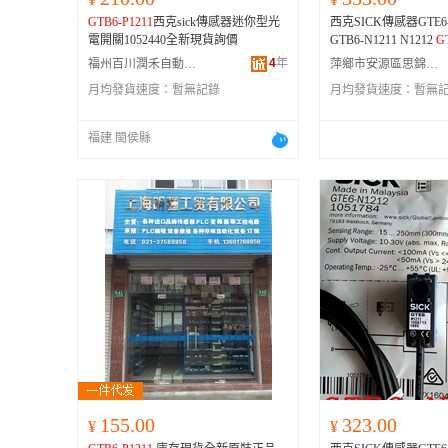
GTE6-N1212【德國SICK假一賠
GTB6-P1211
西克sick傳感器迷你型光
西克SICK傳感器GTE6-N
十】、GTE6-P1211【德國SICK假一賠
電開關1052440全新現貨詢價
GTB6-N1211 N1212
G
十】、GTE6-P1212【德國SICK假一賠
十】、GTB6-N1231【德國SICK假一
4
年
福州百川潤禾自動化科技有限公司
萍鄉市安源區思錦芸電子商行
賠十】、GTB6-P1231【德國SICK假
月均發貨速度：
暫無記錄
月均發貨速度：
暫無
一賠十】、GTE6-N1231【德國SICK
假一賠十】、GTE6-P1231【德國SICK
假一賠十】、GL6-N1111【德國SICK
福建 閩侯縣
假一賠十】、GL6-N1112【德國SICK
假一賠十】、GL6-P1111【德國SICK
假一賠十】、GL6-P1112【德國SICK
假一賠十】
155.00
323.00
¥
¥