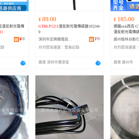
89.00
185.00
¥
¥
西克漫反射光電傳
GTB6-P1211
漫反射光電傳感器105244
德國sick西克 
11
0
漫反射光電傳感器
8
年
7
年
深圳市定興機電設備有限公司
記錄
月均發貨速度：
暫無記錄
月均發貨速度
廣東 深圳市寶安區
廣東 廣州市