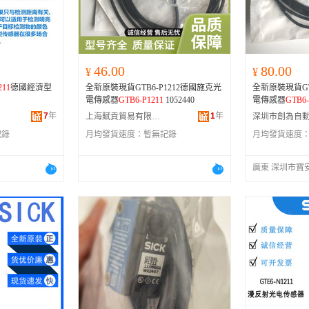
河南
福建
辽宁
安徽
山西
海南
内蒙古
吉林
湖北
湖南
江西
宁夏
46.00
80.00
¥
¥
青海
陕西
甘肃
四川
211
德國經濟型
全新原裝現貨GTB6-P1212德國施克光
全新原裝現貨GT
贵州
西藏
香港
澳门
電傳感器
GTB6-P1211
1052440
電傳感器
GTB6-
7
年
1
年
上海賦貢貿易有限公司
記錄
月均發貨速度：
暫無記錄
月均發貨速度
廣東 深圳市寶