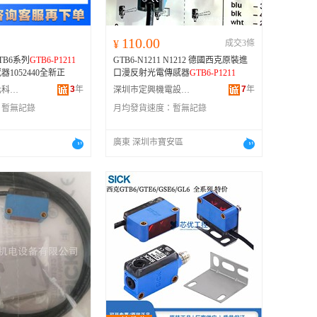
110.00
¥
成交3條
GTB6系列
GTB6-P1211
GTB6-N1211 N1212 德國西克原裝進
1052440全新正
口漫反射光電傳感器
GTB6-P1211
3
年
7
年
廣州翰林自動化科技有限公司
深圳市定興機電設備有限公司
：
暫無記錄
月均發貨速度：
暫無記錄
廣東 深圳市寶安區