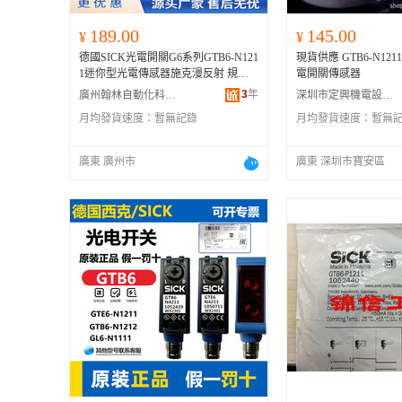
189.00
145.00
¥
¥
德國SICK光電開關G6系列GTB6-N121
現貨供應 GTB6-N1211
1迷你型光電傳感器施克漫反射 規格
電開關傳感器
GTB6-N1211、
GTB6-P1211
3
年
廣州翰林自動化科技有限公司
深圳市定興機電設備有限公司
月均發貨速度：
暫無記錄
月均發貨速度：
暫無
廣東 廣州市
廣東 深圳市寶安區