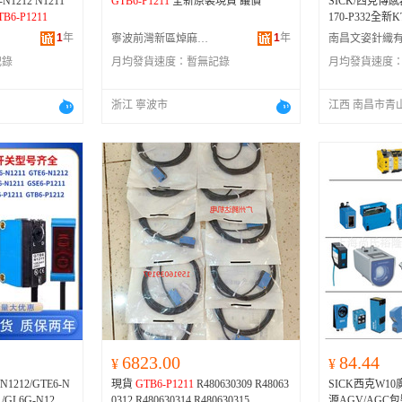
1212 N1211
GTB6-P1211
全新原裝現貨 議價
SICK/西克傳感器
TB6-P1211
170-P332全新K
1
年
1
年
寧波前灣新區焯麻貿易商行
記錄
月均發貨速度：
暫無記錄
月均發貨速度
浙江 寧波市
江西 南昌市青
6823.00
84.44
¥
¥
1212/GTE6-N
現貨
GTB6-P1211
R480630309 R48063
SICK西克W
11/GL6G-N12 規
0312 R480630314 R480630315
源AGV/AG