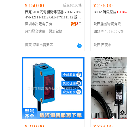
150.00
276.00
¥
成交10160條
¥
西克SICK光電開關傳感器GTE6 GTB6
B036*銷售原裝
GTB6-
-P/N1211 N1212 GL6-P/N1111 12 規格
GTB6-N1211【國產替代質保三年】、
2
年
深圳市嵩隆電子有限公司
陝西能威物資有限公司
GTB6-N1212【國產替代質保三年】、
月均發貨速度：
暫無記錄
回頭率：
0%
GTB6-P1211
【國產替代質保三年】、
GTB6-P1212【國產替代質保三年】、
GTE6-N1211【國產替代質保三年】、
廣東 深圳市寶安區
陝西 西安市
GTE6-N1212【國產替代質保三年】、
GTE6-P1211【國產替代質保三年】、
GTE6-P1212【國產替代質保三年】、
GTB6-N1231【國產替代質保三年】、
GTB6-P1231【國產替代質保三年】、
GTE6-N1231【國產替代質保三年】、
GTE6-P1231【國產替代質保三年】、
GL6-N1111【國產替代質保三年】、G
L6-N1112【國產替代質保三年】、GL
6-P1111【國產替代質保三年】、GL6-
P1112【國產替代質保三年】、GTB6-
N1211【德國SICK假一賠十】、GTB6
-N1212【德國SICK假一賠十】、
GTB
6-P1211
【德國SICK假一賠十】、GT
B6-P1212【德國SICK假一賠十】、G
TE6-N1211【德國SICK假一賠十】、
210.00
333.00
¥
¥