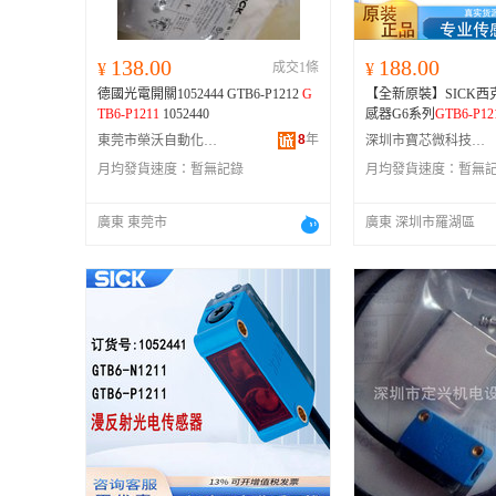
138.00
188.00
¥
成交1條
¥
德國光電開關1052444 GTB6-P1212
G
【全新原裝】SICK
TB6-P1211
1052440
感器G6系列
GTB6-P12
8
年
東莞市榮沃自動化科技有限公司
深圳市寶芯微科技有限公司
月均發貨速度：
暫無記錄
月均發貨速度：
暫無
廣東 東莞市
廣東 深圳市羅湖區