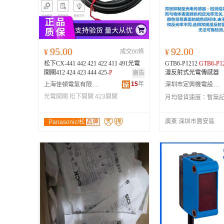
95.00
92.00
¥
成交66條
¥
松下CX-441 442 421 422 411 491光電
GTB6-P1212
GTB6-P1
開關412 424 423 444 425-
P
漫反射式光電傳感器
廣告
15
年
上海佳頓電氣有限公司
深圳市定興機電設備有限公司
光電開關
松下開關
423開關
月均發貨速度：
暫無
廣東 深圳市寶安區
Panasonic/松
品牌
下