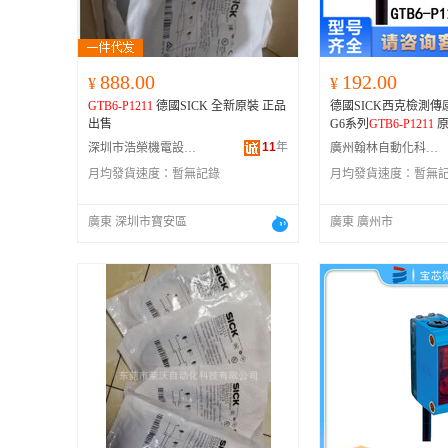
888.00
192.00
¥
¥
GTB6-P1211
德國SICK 全新原裝 正品
德國SICK西克檢測傳
出售
G6系列
GTB6-P1211
11
年
深圳市浩榮機電設備有限公司
廣州翰林自動化科技有限公司
月均發貨速度：
暫無記錄
月均發貨速度：
暫無
廣東 深圳市寶安區
廣東 廣州市