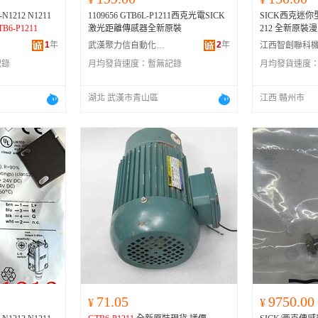
1212 N1211
1109656 GTB6L-P1211西克光電SICK
SICK西克迷你型
TB6-P1211
激光距離傳感器全新原裝
212 全新原裝
GTB6-P1212、
1
年
2
年
武漢聚力信自動化科技有限公司
1212、
GTB6-P1
記錄
月均發貨速度：
暫無記錄
月均發貨速度
湖北 武漢市青山區
江西 贛州市
71.05
9750.00
¥
¥