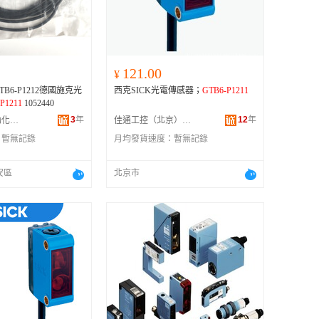
广西
黑龙江
新疆
121.00
¥
云南
B6-P1212德國施克光
西克SICK光電傳感器；
GTB6-P1211
台湾
P1211
1052440
3
年
12
年
深圳市創為自動化有限公司
佳通工控（北京）自動化技術有限公司
：
暫無記錄
月均發貨速度：
暫無記錄
安區
北京市