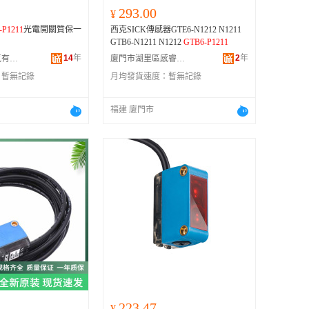
293.00
¥
-P1211
光電開關質保一
西克SICK傳感器GTE6-N1212 N1211
GTB6-N1211 N1212
GTB6-P1211
14
年
2
年
樂清市耀聖電氣有限公司
廈門市湖里區感睿自電子商務商行
：
暫無記錄
月均發貨速度：
暫無記錄
福建 廈門市
223.47
¥