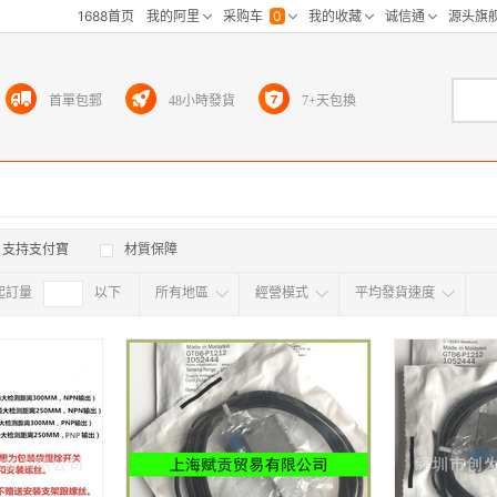
首單包郵
48小時發貨
7+天包換
支持支付寶
材質保障
起訂量
確定
以下
所有地區
經營模式
平均發貨速度
所有地区
采
江浙沪
华东区
华南区
华中
海外
北京
上海
天津
广东
浙江
江苏
山东