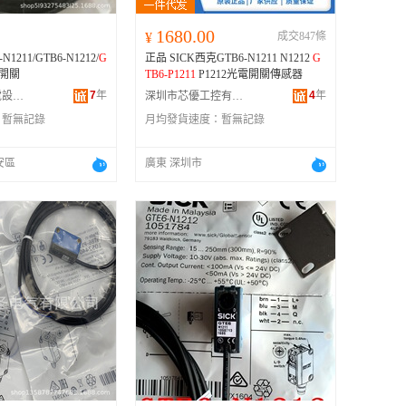
1680.00
¥
成交847條
1211/GTB6-N1212/
G
正品 SICK西克GTB6-N1211 N1212
G
開關
TB6-P1211
P1212光電開關傳感器
7
年
4
年
深圳市定興機電設備有限公司
深圳市芯優工控有限公司
：
暫無記錄
月均發貨速度：
暫無記錄
安區
廣東 深圳市