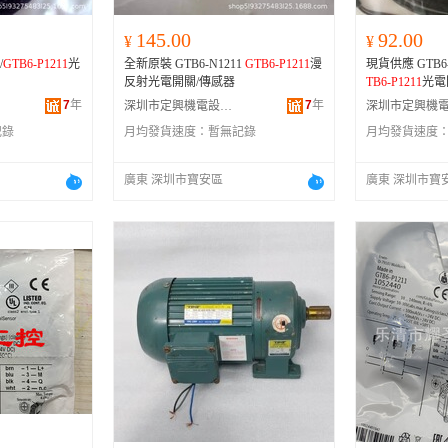
145.00
92.00
¥
¥
/
GTB6-P1211
光
全新原裝 GTB6-N1211
GTB6-P1211
漫
現貨供應 GTB6-N
反射光電開關/傳感器
TB6-P1211
光電
7
年
7
年
深圳市定興機電設備有限公司
記錄
月均發貨速度：
暫無記錄
月均發貨速度
廣東 深圳市寶安區
廣東 深圳市寶