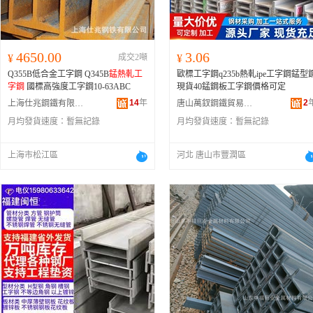
4650.00
3.06
¥
成交2噸
¥
Q355B低合金工字鋼 Q345B
錳熱軋工
歐標工字鋼q235b熱軋ipe工字鋼錳型
字鋼
國標高強度工字鋼10-63ABC
現貨40錳鋼板工字鋼價格可定
14
年
2
上海仕兆鋼鐵有限公司
唐山萬釵鋼鐵貿易有限公司
月均發貨速度：
暫無記錄
月均發貨速度：
暫無記錄
上海市松江區
河北 唐山市豐潤區