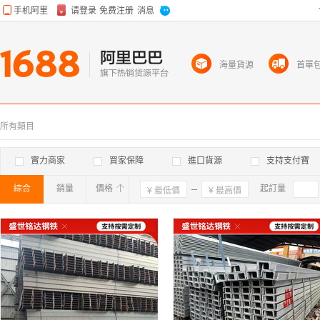
海量貨源
首單
所有類目
實力商家
買家保障
進口貨源
支持支付寶
綜合
銷量
價格
確定
起訂量