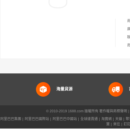
海量貨源
© 2010-2019 1688.com 版權所有
著作權與商標聲明
|
阿里巴巴集團
|
阿里巴巴國際站
|
阿里巴巴中國站
|
全球速賣通
|
淘寶網
|
天貓
|
聚
寶
|
來往
|
釘