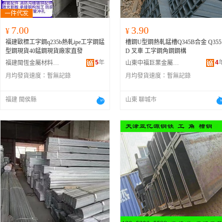
7.00
3.90
¥
¥
福建歐標工字鋼q235b熱軋ipe工字鋼錳
槽鋼U型鋼熱軋錳槽Q345B合金 Q355
型鋼現貨40錳鋼現貨廠家直發
D 叉車 工字鋼角鋼鋼構
5
年
4
福建閩恆金屬材料有限公司
山東中福巨業金屬材料有限公司
月均發貨速度：
暫無記錄
月均發貨速度：
暫無記錄
福建 閩侯縣
山東 聊城市