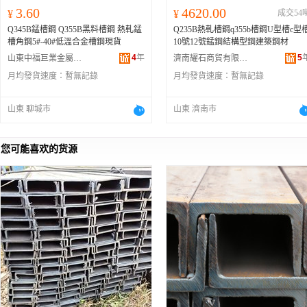
3.60
4620.00
¥
¥
成交54
Q345B錳槽鋼 Q355B黑料槽鋼 熱軋錳
Q235B熱軋槽鋼q355b槽鋼U型槽c型
槽角鋼5#-40#低溫合金槽鋼現貨
10號12號錳鋼結構型鋼建築鋼材
4
年
5
山東中福巨業金屬材料有限公司
濟南耀石商貿有限公司
月均發貨速度：
暫無記錄
月均發貨速度：
暫無記錄
山東 聊城市
山東 濟南市
您可能喜欢的货源