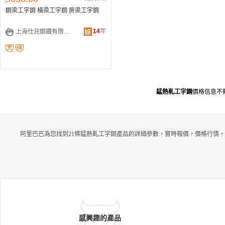
鋼梁工字鋼 橫梁工字鋼 房梁工字鋼
14
年
上海仕兆鋼鐵有限公司
錳熱軋工字鋼
價格信息不
阿里巴巴為您找到21條錳熱軋工字鋼產品的詳細參數，實時報價，價格行情，
感興趣的產品