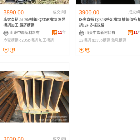
3890.00
3900.00
成交5噸
成交8
廠家直銷 5#-20#槽鋼 Q235B槽鋼 冷彎
廠家直銷 Q235B熱軋槽鋼 槽鋼價格 
槽鋼加工 鍍鋅槽鋼
鋼12# 多樣規格
11
年
11
山東中燦新材料有限公司
山東中燦新材料有限公司
冷彎槽鋼
q235b槽鋼
加工槽鋼
12槽鋼
q235b槽鋼
熱軋槽鋼
3030.00
成交1噸