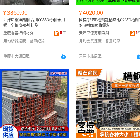
3860.00
4020.00
¥
¥
江津區鍍鋅扁鋼 合川Q355B槽鋼 永川
國標Q355B槽鋼錳槽熱軋Q235D槽鋼
錳工字鋼 魯盛坤批發
345B槽鋼現貨優惠
5
年
5
重慶魯盛坤鋼材有限公司
天津亞億源鋼鐵銷售有限公司
月均發貨速度：
暫無記錄
月均發貨速度：
暫無記錄
重慶市大渡口區
天津市北辰區