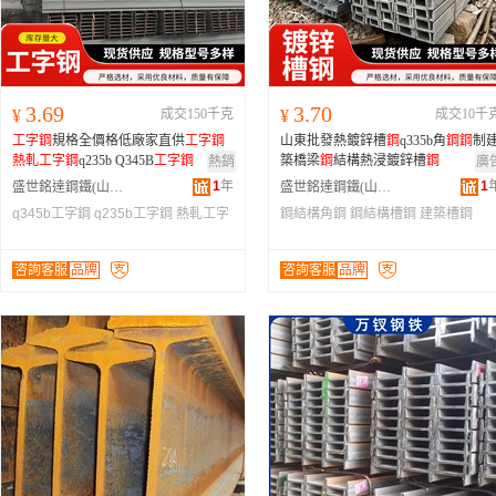
3.69
3.70
¥
成交150千克
¥
成交10千
工字
鋼
規格全價格低廠家直供
工字
鋼
山東批發熱鍍鋅槽
鋼
q335b角
鋼
鋼
制
熱軋
工字
鋼
q235b Q345B
工字
鋼
築橋梁
鋼
結構熱浸鍍鋅槽
鋼
熱銷
廣
1
年
1
盛世銘達鋼鐵(山東)有限公司
盛世銘達鋼鐵(山東)有限公司
q345b工字鋼
q235b工字鋼
熱軋工字
鋼結構角鋼
鋼結構槽鋼
建築槽鋼
鋼
咨詢客服
品牌
咨詢客服
品牌