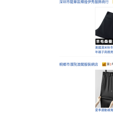
深圳市龍華區輝煌伊秀服飾商行
三十秋春秋
純色拉鏈中
男士
美國湯米秋
年褲子商務
長褲
桐鄉市濮院澳閣服裝網店
第
1
三十秋萊賽
褲直筒寬松
花公子加絨
褲商務休閑
百搭
夏季運動褲