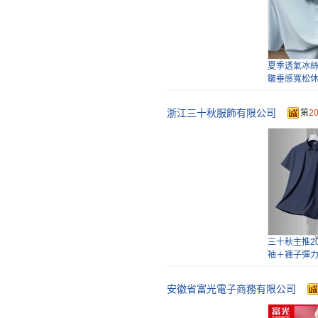
短袖】新淺
貨
夏季透氣冰
皺垂感寬松
Polo男
浙江三十秋服飾有限公司
第
2
新高彈冰絲
感免燙正裝
閑褲
三十秋主推2
袖＋褲子彈
絲
安徽省富光電子商務有限公司