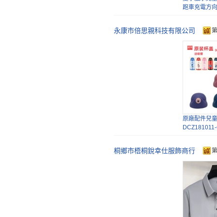
跑車充電方
攤水
永康市倍思親科技有限公司
原廠配件兒
DCZ18101
桐鄉市梧桐銳幸仕服飾商行