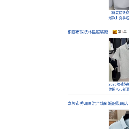
【錦氨精致
爆款】夏季短
涼 手
桐鄉市濮院林民服裝廠
第
1
年
【莫代爾+防
技面料】【
綢般
2026短袖
休閑Polo
衣短
嘉興市秀洲區洪合鎮紅城服裝網店
【主推爆款