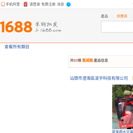
產品
供應商
查看所有類目
共
93
條
藍威龍
產品信息
汕頭市澄海區凌宇科技有限公司
夏季戲水兒童