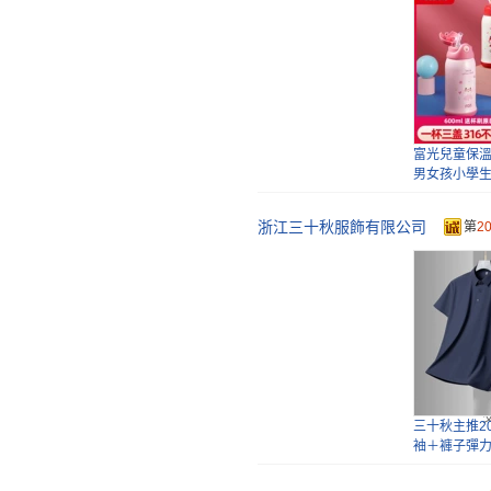
三十秋春秋
純色拉鏈中
男士
富光兒童保
男女孩小學
杯
浙江三十秋服飾有限公司
第
2
三十秋萊賽
褲直筒寬松
三十秋主推2
袖＋褲子彈
絲