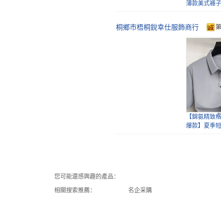
薄款美式褲
桐鄉市梧桐銳幸仕服飾商行
2023秋冬
褲子商務男
長褲
【錦氨精致
爆款】夏季短
涼 手
您可能還感興趣的產品：
相關搜索推薦：
名企采購
【莫代爾+防