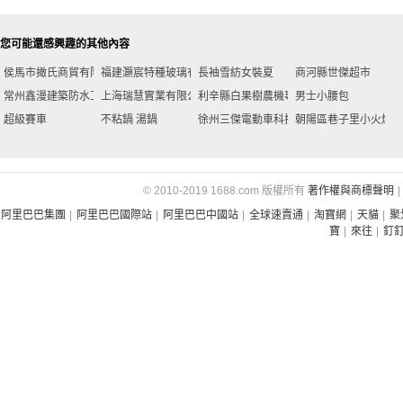
技面料】【
綢般
您可能還感興趣的其他內容
侯馬市撖氏商貿有限公司
福建灝宸特種玻璃有限公司莆田分公司
長袖雪紡女裝夏
商河縣世傑超市
常州鑫漫建築防水工程有限公司
上海瑞慧實業有限公司
利辛縣白果樹農機專業合作社
男士小腰包
超級賽車
不粘鍋 湯鍋
徐州三傑電動車科技有限公司
朝陽區巷子里小火爐碳
【主推爆款
短袖】新淺
© 2010-2019 1688.com 版權所有
著作權與商標聲明
|
貨
阿里巴巴集團
|
阿里巴巴國際站
|
阿里巴巴中國站
|
全球速賣通
|
淘寶網
|
天貓
|
聚
寶
|
來往
|
釘