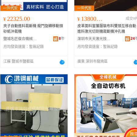
22325.00
138000.00
¥
¥
成交9
夾子自動進料裁斷機 龍門旋轉移動頭
皮革面料窗簾服裝布料雙頭互移自動
砂紙沖裁機
進料激光切割機裁斷機沖孔機
8
年
24
鹽城名匠復合機械制造有限公司
深圳市天天激光技術有限公司
月均發貨速度：
暫無記錄
月均發貨速度：
暫無記錄
江蘇 鹽城市鹽都區
廣東 深圳市龍崗區