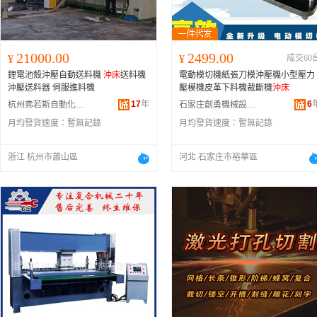
21000.00
2499.00
¥
¥
成交60
鋰電池殼沖壓自動送料機
沖床
送料機
電動模切機紙張刀模沖壓機小型壓力
沖壓送料器 伺服進料機
壓模機皮革下料機裁斷機
沖床
17
年
6
杭州弗若斯自動化設備有限公司
石家庄創勇機械設備有限公司
月均發貨速度：
暫無記錄
月均發貨速度：
暫無記錄
浙江 杭州市蕭山區
河北 石家庄市裕華區