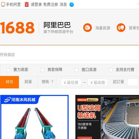
海量貨源
首單
所有類目
實力商家
買家保障
進口貨源
支持支付寶
綜合
銷量
價格
確定
起訂量