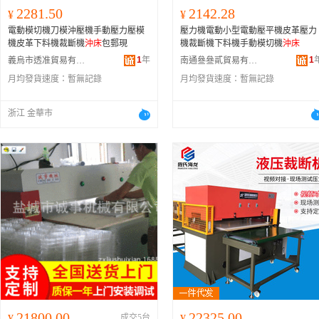
2281.50
2142.28
¥
¥
電動模切機刀模沖壓機手動壓力壓模
壓力機電動小型電動壓平機皮革壓力
機皮革下料機裁斷機
沖床
包郵現
機裁斷機下料機手動模切機
沖床
1
年
1
義烏市透准貿易有限公司
南通叄叄貳貿易有限公司
月均發貨速度：
暫無記錄
月均發貨速度：
暫無記錄
浙江 金華市
21800.00
22325.00
¥
成交5台
¥