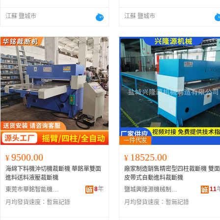
江蘇 鹽城市
江蘇 鹽城市
9500.00
18525.00
¥
¥
海綿下料機沖切機裁斷機 華銘單雙面
廠家制造銷售精密型四柱裁斷機 雙面
進料送料液壓裁斷機
皮帶式自動進料裁斷機
8
年
11
東莞市華銘智能機械科技有限公司
鹽城興隆源機械制造有限公司
月均發貨速度：
暫無記錄
月均發貨速度：
暫無記錄