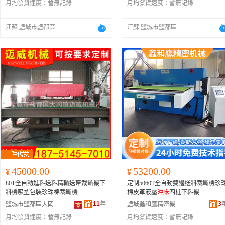
月均發貨速度：
暫無記錄
月均發貨速度：
暫無記錄
江蘇 鹽城市鹽都區
江蘇 鹽城市鹽都區
45000.00
53200.00
¥
¥
80T全自動進料送料精輸送帶裁斷機下
定制5060T全自動雙邊送料裁斷機珍
料機吸塑包裝珍珠棉裁斷機
棉皮革液壓
沖床
四柱下料機
11
年
3
鹽城市鹽都區大岡鎮邁威機械廠
鹽城鑫和鷹精密機械有限公司
月均發貨速度：
暫無記錄
月均發貨速度：
暫無記錄