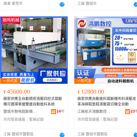
廣東 東莞市
江蘇 鹽城市
45600.00
12800.00
¥
¥
廠家供應全自動精密液壓四柱式裁斷
廠家供應自動進料裁斷機布料液壓皮
機可選擇單邊雙邊自動進料系統
革海綿鞋墊鞋液壓裁切機全自動
14
年
23
鹽城市馳鳴裁斷機械有限公司
江蘇航天鴻鵬數控機械有限公司
月均發貨速度：
暫無記錄
月均發貨速度：
暫無記錄
江蘇 鹽城市鹽都區
江蘇 鹽城市鹽都區