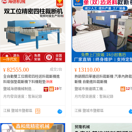
82555.00
13110.00
¥
成交2台
¥
全自動雙工位精密四柱送料裁斷機進
熱銷精四單邊送料裁斷機 汽車內飾裁
料瑜伽墊裁斷機下料機鞋墊
沖床
斷機 自動進料裁斷機
19
年
12
鹽城海德機械制造有限公司
鹽城市振遠精工機械有限公司
月均發貨速度：
暫無記錄
月均發貨速度：
暫無記錄
江蘇 鹽城市鹽都區
江蘇 鹽城市鹽都區