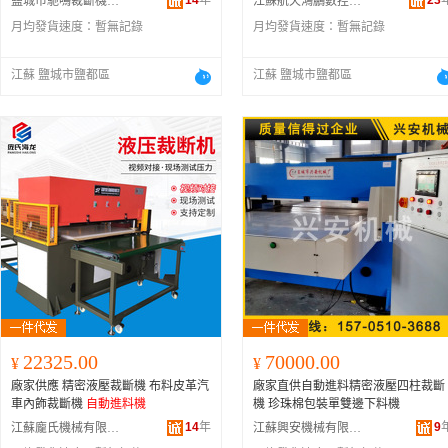
14
年
23
鹽城市馳鳴裁斷機械有限公司
江蘇航天鴻鵬數控機械有限公司
月均發貨速度：
暫無記錄
月均發貨速度：
暫無記錄
江蘇 鹽城市鹽都區
江蘇 鹽城市鹽都區
22325.00
70000.00
¥
¥
廠家供應 精密液壓裁斷機 布料皮革汽
廠家直供自動進料精密液壓四柱裁斷
車內飾裁斷機
自動進料機
機 珍珠棉包裝單雙邊下料機
14
年
9
江蘇龐氏機械有限公司
江蘇興安機械有限公司