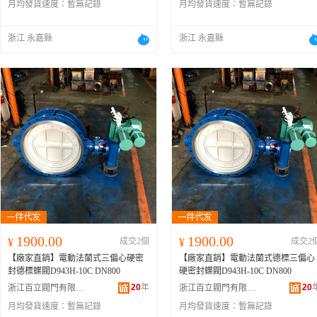
月均發貨速度：
暫無記錄
月均發貨速度：
暫無記錄
浙江 永嘉縣
浙江 永嘉縣
1900.00
1900.00
¥
成交2個
¥
成交2
【廠家直銷】電動法蘭式三偏心硬密
【廠家直銷】電動法蘭式德標三偏心
封德標蝶閥D943H-10C DN800
硬密封蝶閥D943H-10C DN800
20
年
20
浙江百立閥門有限公司
浙江百立閥門有限公司
月均發貨速度：
暫無記錄
月均發貨速度：
暫無記錄