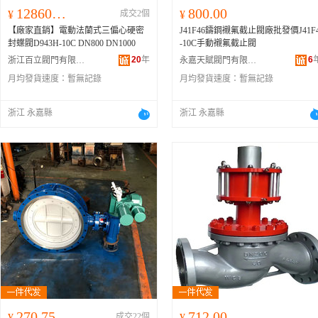
128600.00
800.00
¥
成交2個
¥
【廠家直銷】電動法蘭式三偏心硬密
J41F46鑄鋼襯氟截止閥廠批發價J41F
封蝶閥D943H-10C DN800 DN1000
-10C手動襯氟截止閥
20
年
6
浙江百立閥門有限公司
永嘉天賦閥門有限公司
月均發貨速度：
暫無記錄
月均發貨速度：
暫無記錄
浙江 永嘉縣
浙江 永嘉縣
270.75
712.00
¥
成交22個
¥