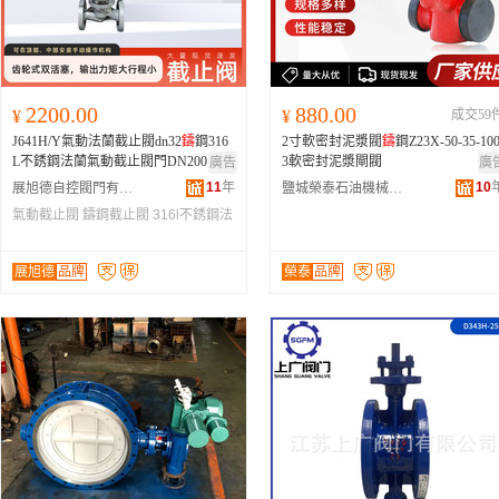
2200.00
880.00
¥
¥
成交59
J641H/Y氣動法蘭截止閥dn32
鑄
鋼316
2寸軟密封泥漿閥
鑄
鋼Z23X-50-35-10
L不銹鋼法蘭氣動截止閥門DN200
3軟密封泥漿閘閥
廣告
廣
11
年
10
展旭德自控閥門有限公司
鹽城榮泰石油機械有限公司
氣動截止閥
鑄鋼截止閥
316l不銹鋼法
蘭
展旭德
品牌
榮泰
品牌