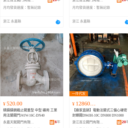
20
年
20
浙江百立閥門有限公司
浙江百立閥門有限公司
月均發貨速度：
暫無記錄
月均發貨速度：
暫無記錄
浙江 永嘉縣
浙江 永嘉縣
520.00
128600.00
¥
¥
精鑄鑄鋼截止閥重型 中型 礦用 工業
【廠家直銷】電動法蘭式三偏心硬密
用法蘭閥門J41W-16C-DN40
封蝶閥D943H-10C DN800 DN1000
6
年
20
永嘉天賦閥門有限公司
浙江百立閥門有限公司