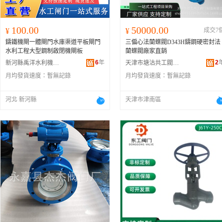
100.00
50000.00
¥
¥
成交7
鑄鐵機閘一體閘門水庫渠道平板閘門
三偏心法蘭蝶閥D343H鑄鋼硬密封法
水利工程大型鋼制啟閉機閘板
蘭蝶閥廠家直銷
6
年
2
新河縣禹洋水利機械廠
天津市塘沽共工閥門制造有限公司
月均發貨速度：
暫無記錄
月均發貨速度：
暫無記錄
河北 新河縣
天津市津南區