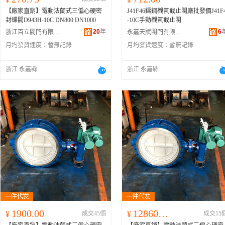
【廠家直銷】電動法蘭式三偏心硬密
J41F46鑄鋼襯氟截止閥廠批發價J41F
封蝶閥D943H-10C DN800 DN1000
-10C手動襯氟截止閥
20
年
6
浙江百立閥門有限公司
永嘉天賦閥門有限公司
月均發貨速度：
暫無記錄
月均發貨速度：
暫無記錄
浙江 永嘉縣
浙江 永嘉縣
1900.00
128600.00
¥
成交45個
¥
成交15