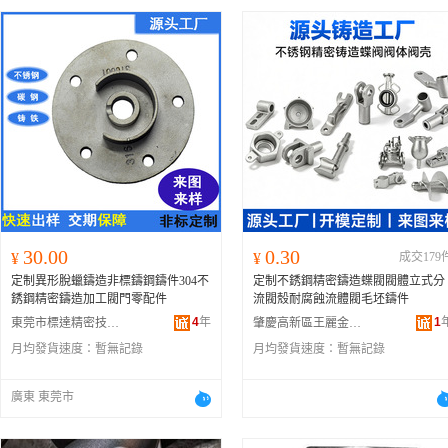
30.00
0.30
¥
¥
成交179
定制異形脫蠟鑄造非標鑄鋼鑄件304不
定制不銹鋼精密鑄造蝶閥閥體立式分
銹鋼精密鑄造加工閥門零配件
流閥殼耐腐蝕流體閥毛坯鑄件
4
年
1
東莞市標達精密技術有限公司
肇慶高新區王麗金屬有限公司
月均發貨速度：
暫無記錄
月均發貨速度：
暫無記錄
廣東 東莞市