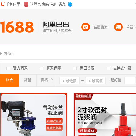
海量貨源
首單
所有類目
實力商家
買家保障
進口貨源
支持支付寶
綜合
銷量
價格
確定
起訂量