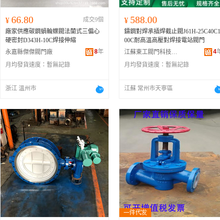
66.80
588.00
¥
成交9個
¥
廠家供應碳鋼蝸輪蝶閥法蘭式三偏心
鑄鋼對焊承插焊截止閥J61H-25C40C
硬密封D343H-10C焊接伸縮
00C耐高溫高壓對焊接電站閥門
8
年
4
永嘉縣傑傑閥門廠
江蘇東工閥門科技有限公司
月均發貨速度：
暫無記錄
月均發貨速度：
暫無記錄
浙江 溫州市
江蘇 常州市天寧區