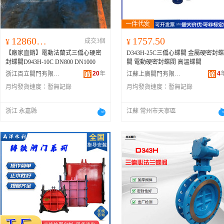
128600.00
1757.50
¥
成交3個
¥
【廠家直銷】電動法蘭式三偏心硬密
D343H-25C三偏心蝶閥 金屬硬密封蝶
封蝶閥D943H-10C DN800 DN1000
閥 電動硬密封蝶閥 高溫蝶閥
20
年
4
浙江百立閥門有限公司
江蘇上廣閥門有限公司
月均發貨速度：
暫無記錄
月均發貨速度：
暫無記錄
浙江 永嘉縣
江蘇 常州市天寧區