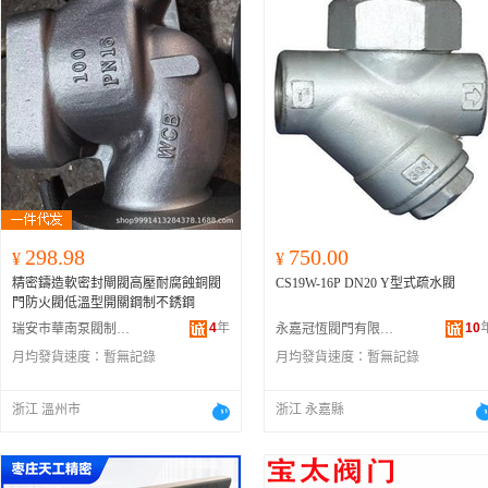
298.98
750.00
¥
¥
精密鑄造軟密封閘閥高壓耐腐蝕銅閥
CS19W-16P DN20 Y型式疏水閥
門防火閥低溫型開關鋼制不銹鋼
4
年
10
瑞安市華南泵閥制造股份有限公司
永嘉冠恆閥門有限公司
月均發貨速度：
暫無記錄
月均發貨速度：
暫無記錄
浙江 溫州市
浙江 永嘉縣