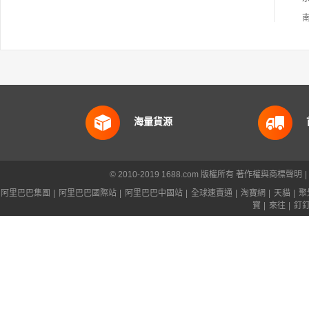
海量貨源
© 2010-2019 1688.com 版權所有
著作權與商標聲明
|
阿里巴巴集團
|
阿里巴巴國際站
|
阿里巴巴中國站
|
全球速賣通
|
淘寶網
|
天貓
|
聚
寶
|
來往
|
釘