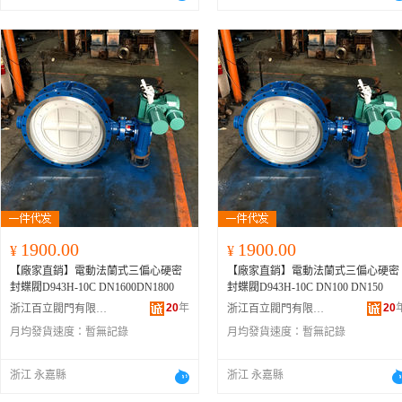
1900.00
1900.00
¥
¥
【廠家直銷】電動法蘭式三偏心硬密
【廠家直銷】電動法蘭式三偏心硬密
封蝶閥D943H-10C DN1600DN1800
封蝶閥D943H-10C DN100 DN150
20
年
20
浙江百立閥門有限公司
浙江百立閥門有限公司
月均發貨速度：
暫無記錄
月均發貨速度：
暫無記錄
浙江 永嘉縣
浙江 永嘉縣