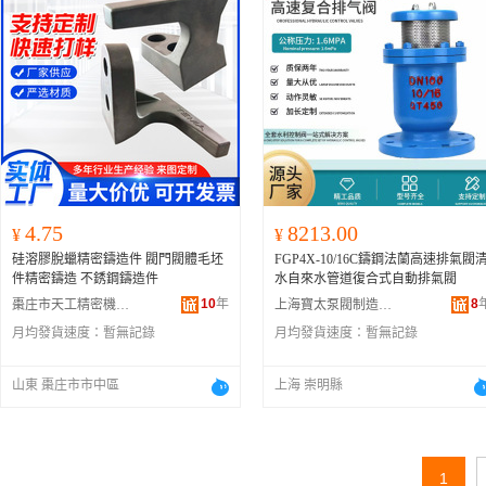
4.75
8213.00
¥
¥
硅溶膠脫蠟精密鑄造件 閥門閥體毛坯
FGP4X-10/16C鑄鋼法蘭高速排氣閥
件精密鑄造 不銹鋼鑄造件
水自來水管道復合式自動排氣閥
10
年
8
棗庄市天工精密機械有限公司
上海寶太泵閥制造有限公司
月均發貨速度：
暫無記錄
月均發貨速度：
暫無記錄
山東 棗庄市市中區
上海 崇明縣
1