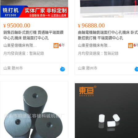
95000.00
96888.00
¥
¥
銷售四軸卧式銑打機 貫通軸平端面鑽
曲軸電機軸銑端面打中心孔機床 卧式
中心孔機床 銑端面打中心孔
數控銑打機 平端面鑽中心孔
6
年
6
山東星億機床有限公司
山東星億機床有限公司
月均發貨速度：
暫無記錄
月均發貨速度：
暫無記錄
山東 滕州市
山東 滕州市