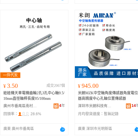
3.50
945.00
¥
成交2067個
¥
娃娃機天車電機齒輪2孔3孔中心軸9.5/
米朗MZK中空軸角度傳感器角度電位
10mm直徑軸桿長度95/100mm
器高精度中心孔軸位置傳感器
4
年
14
廣州市番禺區南村漫立芳電子產品經營部
深圳市米朗科技有限公司
回頭率：
28.6%
月均發貨速度：
暫無記錄
廣東 廣州市番禺區
廣東 深圳市光明新區