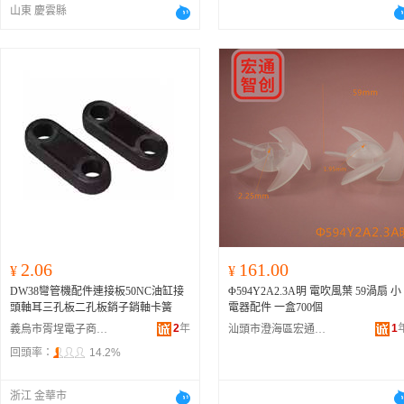
山東 慶雲縣
2.06
161.00
¥
¥
DW38彎管機配件連接板50NC油缸接
Φ594Y2A2.3A明 電吹風葉 59渦扇 小
頭軸耳三孔板二孔板銷子銷軸卡簧
電器配件 一盒700個
2
年
1
義烏市胥埕電子商務商行
汕頭市澄海區宏通塑料制品商行
回頭率：
14.2%
浙江 金華市