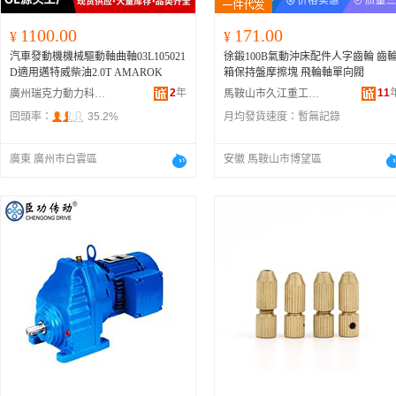
1100.00
171.00
¥
¥
汽車發動機機械驅動軸曲軸03L105021
徐鍛100B氣動沖床配件人字齒輪 齒
D適用邁特威柴油2.0T AMAROK
箱保持盤摩擦塊 飛輪軸單向閥
2
年
11
廣州瑞克力動力科技有限公司
馬鞍山市久江重工機械科技有限公司
回頭率：
35.2%
月均發貨速度：
暫無記錄
廣東 廣州市白雲區
安徽 馬鞍山市博望區