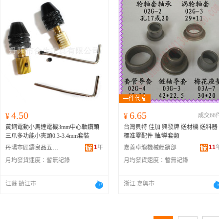
4.50
6.65
¥
¥
成交66
黃銅電動小馬達電機3mm中心軸鑽頭
台灣貝特 佳加 興發牌 送材機 送料器
三爪多功能小夾頭0.3-3.4mm套裝
標准零配件 軸/導套類
1
年
11
丹陽市匠鑄良品五金工具有限公司
嘉善卓龍機械經銷部
月均發貨速度：
暫無記錄
月均發貨速度：
暫無記錄
江蘇 鎮江市
浙江 嘉興市