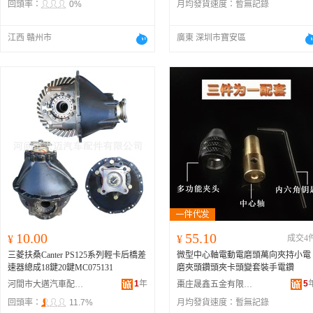
回頭率：
0%
月均發貨速度：
暫無記錄
江西 贛州市
廣東 深圳市寶安區
10.00
55.10
¥
¥
成交4
三菱扶桑Canter PS125系列輕卡后橋差
微型中心軸電動電磨頭萬向夾持小電
速器總成18鍵20鍵MC075131
磨夾頭鑽頭夾卡頭變套裝手電鑽
1
年
5
河間市大邁汽車配件有限公司
棗庄晟鑫五金有限公司
回頭率：
11.7%
月均發貨速度：
暫無記錄