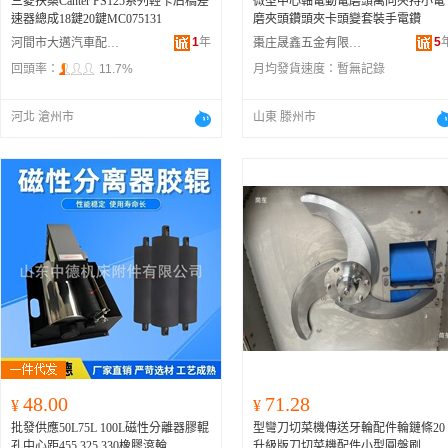
三菱扶桑Canter PS125系列輕卡后橋差
微型中心軸電動電磨頭萬向夾持小電
速器總成18鍵20鍵MC075131
磨夾頭鑽頭夾卡頭變套裝手電鑽
1
年
5
河間市大邁汽車配件有限公司
棗庄晟鑫五金有限公司
回頭率：
11.7%
月均發貨速度：
暫無記錄
河北 滄州市
山東 滕州市
48.00
71.28
¥
¥
批發供應50L75L 100L磁性分離器膠輥
型彎刀切菜機傳送牙輪配件輪鏈條20
孔中心距455.325.330橡膠滾輪
升級版刀切菜機配件小型圓盤刷