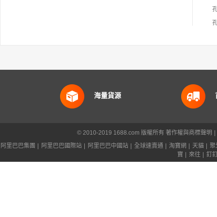
海量貨源
© 2010-2019 1688.com 版權所有
著作權與商標聲明
|
阿里巴巴集團
|
阿里巴巴國際站
|
阿里巴巴中國站
|
全球速賣通
|
淘寶網
|
天貓
|
聚
寶
|
來往
|
釘