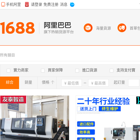
海量貨源
首單
所有類目
實力商家
買家保障
進口貨源
支持支付寶
綜合
銷量
價格
確定
起訂量