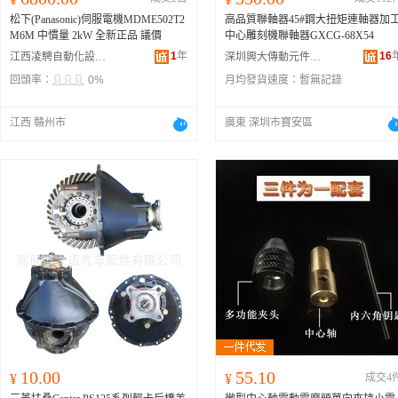
松下(Panasonic)伺服電機MDME502T2
高品質聯軸器45#鋼大扭矩連軸器加
M6M 中慣量 2kW 全新正品 議價
中心雕刻機聯軸器GXCG-68X54
1
年
16
江西凌騁自動化設備有限公司
深圳興大傳動元件有限公司
回頭率：
0%
月均發貨速度：
暫無記錄
江西 贛州市
廣東 深圳市寶安區
10.00
55.10
¥
¥
成交4