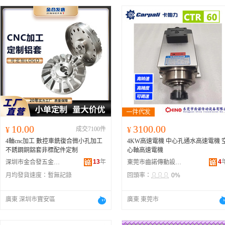
10.00
3100.00
¥
成交7100件
¥
4軸cnc加工 數控車銑復合微小孔加工
4KW高速電機 中心孔通水高速電機 
不銹鋼銅鋁套非標配件定制
心軸高速電機
13
年
4
深圳市金合發五金科技有限公司
東莞市齒諾傳動設備有限公司
月均發貨速度：
暫無記錄
回頭率：
0%
廣東 深圳市寶安區
廣東 東莞市