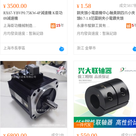
3500.00
1.58
¥
¥
成交5817
RX67-YBVP0.75KW-4P減速機 K臣功
銅夾頭小電磨機中心軸黃銅四爪小夾
09減速機
頭0.7-1.8范圍銅夾小電鑽夾頭
15
年
5
上海臣功機械制造有限公司
永康市駿獅工貿有限公司
月均發貨速度：
暫無記錄
月均發貨速度：
暫無記錄
上海市長寧區
浙江 金華市
6800.00
550.00
¥
成交2台
¥
成交112