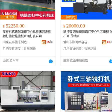
52250.00
20000.00
¥
¥
友泰斜式銑端面鑽中心孔機床減速機
銑打機 液壓銑端面打中心孔套車機 70
軸打機數控機械齊頭打孔自動
-1500長軸類
15
年
16
山東友泰機床制造有限公司
佛山市順德區容桂科誠機械廠
月均發貨速度：
暫無記錄
月均發貨速度：
暫無記錄
山東 滕州市
廣東 佛山市順德區