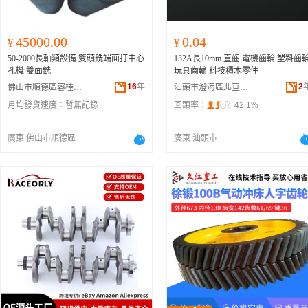
45000.00
0.04
¥
¥
50-2000長軸類設備 雙頭銑端面打中心
132A長10mm 直齒 電機齒輪 塑料齒
孔機 雙面銑
玩具齒輪 科技積木零件
16
年
2
佛山市順德區容桂科誠機械廠
汕頭市澄海區北亘塑料制品廠
月均發貨速度：
暫無記錄
回頭率：
42.1%
廣東 佛山市順德區
廣東 汕頭市