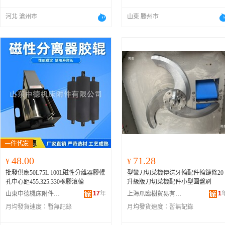
河北 滄州市
山東 滕州市
48.00
71.28
¥
¥
批發供應50L75L 100L磁性分離器膠輥
型彎刀切菜機傳送牙輪配件輪鏈條20
孔中心距455.325.330橡膠滾輪
升級版刀切菜機配件小型圓盤刷
17
年
1
山東中德機床附件有限公司
上海爪臨樹貿易有限公司
月均發貨速度：
暫無記錄
月均發貨速度：
暫無記錄