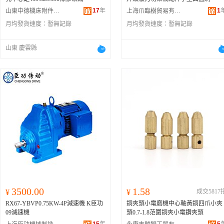
17
年
1
山東中德機床附件有限公司
上海爪臨樹貿易有限公司
月均發貨速度：
暫無記錄
月均發貨速度：
暫無記錄
山東 慶雲縣
3500.00
1.58
¥
¥
成交5817
RX67-YBVP0.75KW-4P減速機 K臣功
銅夾頭小電磨機中心軸黃銅四爪小夾
09減速機
頭0.7-1.8范圍銅夾小電鑽夾頭