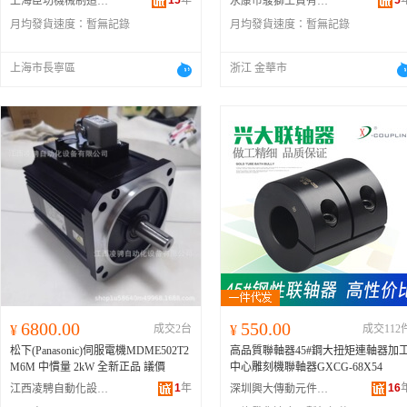
15
年
5
上海臣功機械制造有限公司
永康市駿獅工貿有限公司
月均發貨速度：
暫無記錄
月均發貨速度：
暫無記錄
上海市長寧區
浙江 金華市
6800.00
550.00
¥
成交2台
¥
成交112
松下(Panasonic)伺服電機MDME502T2
高品質聯軸器45#鋼大扭矩連軸器加
M6M 中慣量 2kW 全新正品 議價
中心雕刻機聯軸器GXCG-68X54
1
年
16
江西凌騁自動化設備有限公司
深圳興大傳動元件有限公司