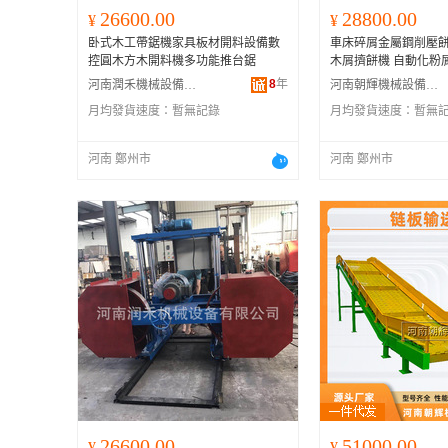
26600.00
28800.00
¥
¥
卧式木工帶鋸機家具板材開料設備數
車床碎屑金屬鋼削壓餅
控圓木方木開料機多功能推台鋸
木屑擠餅機 自動化粉
8
年
河南潤禾機械設備有限公司
河南朝輝機械設備有限公司
月均發貨速度：
暫無記錄
月均發貨速度：
暫無
河南 鄭州市
河南 鄭州市
26600.00
51000.00
¥
¥