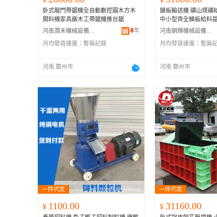
卧式龍門帶鋸機全自動數控圓木方木
鏈板輸送機 礦山煤礦
開料機家具廠木工帶鋸機推台鋸
中小型齊全鱗板給料
8
年
河南潤禾機械設備有限公司
河南朝輝機械設備有限公司
月均發貨速度：
暫無記錄
月均發貨速度：
暫無
河南 鄭州市
河南 鄭州市
1100.00
31160.00
¥
¥