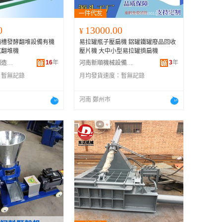
0
13000.00
¥
酒槽發酵翻堆設備有機
易拉罐瓶子壓扁機 鋁罐鐵罐廢品回收
式翻堆機
壓片機 大中小型易拉罐擠扁機
16
年
3
年
鄭州瑞恆機械制造有限公司
河南新順機械設備有限公司
：
暫無記錄
月均發貨速度：
暫無記錄
河南 鄭州市