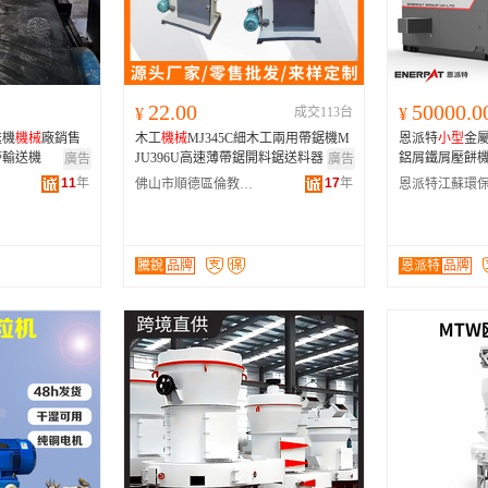
河南
福建
辽宁
安徽
山西
海南
内蒙古
吉林
湖北
湖南
江西
宁夏
22.00
50000.0
¥
成交113台
¥
青海
陕西
甘肃
四川
送機
機械
廠銷售
木工
機械
MJ345C細木工兩用帶鋸機M
恩派特
小型
金
贵州
西藏
香港
澳门
帶輸送機
JU396U高速薄帶鋸開料鋸送料器
鋁屑鐵屑壓餅機
廣告
廣告
11
年
17
年
佛山市順德區倫教騰銳木工機械廠
騰銳
品牌
恩派特
品牌