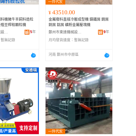
43510.00
¥
飼料機豬牛羊飼料造粒
金屬廢料直接冷壓成型機 鑄鐵屑 鋼屑
養殖豆桿秸顆粒機
銅屑 鋁屑 礦粉金屬壓塊機
5
年
9
年
鄭州安德瑞機械設備有限公司
鄭州市東達機械設備有限公司
：
暫無記錄
月均發貨速度：
暫無記錄
河南 鄭州市中原區