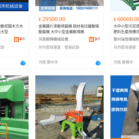
29500.00
60000.0
¥
¥
動數控圓木方木
金屬鐵片液壓擠扁機 鋁材易拉罐壓縮
大中小型污泥
機大型
壓扁機 大中小型金屬壓塊機
肥料生產用槽
8
年
3
年
河南朝輝機械設備有限公司
記錄
月均發貨速度：
暫無記錄
月均發貨速度
河南 鄭州市
河南 滎陽市