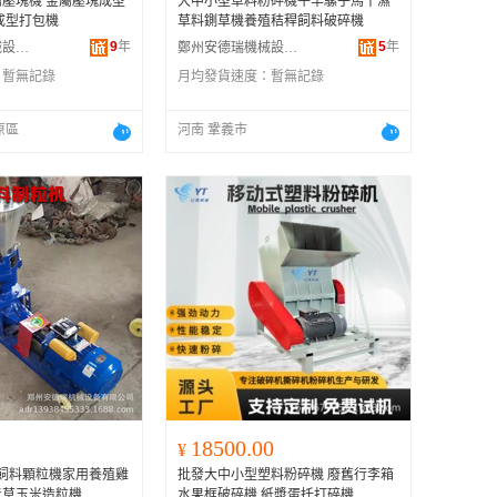
壓塊機 金屬壓塊成型
大中小型草料粉碎機牛羊騾子馬干濕
成型打包機
草料鍘草機養殖秸稈飼料破碎機
9
年
5
年
鄭州市東達機械設備有限公司
鄭州安德瑞機械設備有限公司
：
暫無記錄
月均發貨速度：
暫無記錄
原區
河南 鞏義市
18500.00
¥
輪飼料顆粒機家用養殖雞
批發大中小型塑料粉碎機 廢舊行李箱
青草玉米造粒機
水果框破碎機 紙漿蛋托打碎機