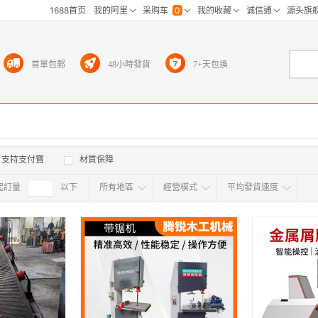
首單包郵
48小時發貨
7+天包換
支持支付寶
材質保障
起訂量
確定
以下
所有地區
經營模式
平均發貨速度
所有地区
采
江浙沪
华东区
华南区
华中
海外
北京
上海
天津
广东
浙江
江苏
山东