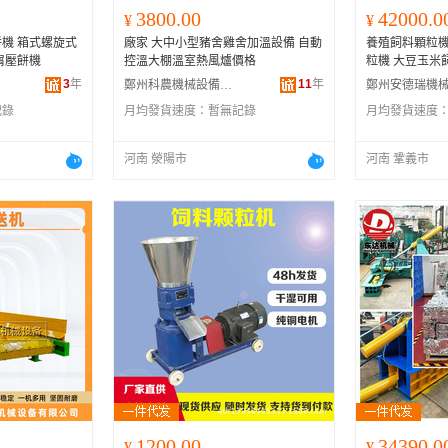
3800.00
42000.0
¥
¥
機 箱式螺旋式
廠家 大中小型豬舍雞舍加溫設備 自動
養殖飼料顆粒機
屑壓餅機
控溫大棚溫室熱風爐價格
粒機 大豆玉米
3
年
11
年
鄭州科農機械設備有限公司
記錄
月均發貨速度：
暫無記錄
月均發貨速度
河南 滎陽市
河南 鞏義市
1200.00
34390.0
¥
¥