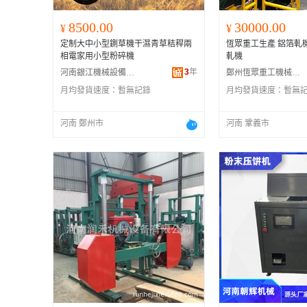
8500.00
30000.00
¥
¥
定制大中小型鍘草機干濕青草秸稈兩
恆眾重工生產 鋁箔軋
相電家用小型粉碎機
軋機
3
年
河南銀江機械設備有限公司
鄭州恆眾重工機械制造有限公司
月均發貨速度：
暫無記錄
月均發貨速度：
暫無
河南 鄭州市
河南 鞏義市