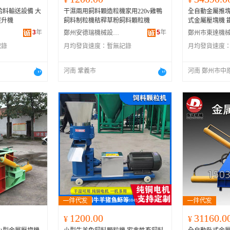
給料輸送設備 大
干濕兩用飼料顆造粒機家用220v雞鴨
全自動金屬推塊
提升機
飼料制粒機秸稈草粉飼料顆粒機
式金屬壓塊機 
3
年
5
年
鄭州安德瑞機械設備有限公司
記錄
月均發貨速度：
暫無記錄
月均發貨速度
河南 鞏義市
河南 鄭州市中
1200.00
31160.0
¥
¥