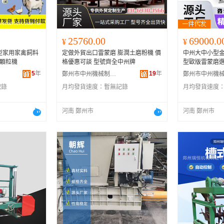
25760.00
69000.0
¥
¥
型家用家禽飼料
定做外貿出口雷蒙磨 膨潤土磨粉機 價
中州大中小型金礦石
料顆粒機
格優惠可談 型號齊全中州牌
型歐版雷蒙磨
5
年
19
年
鄭州市中州機械制造有限公司
記錄
月均發貨速度：
暫無記錄
月均發貨速度
河南 鄭州市
河南 鄭州市