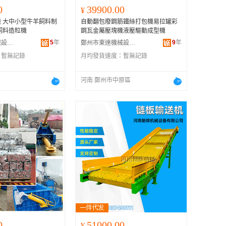
0
39900.00
¥
 大中小型牛羊飼料制
自動翻包廢鋼筋鐵絲打包機易拉罐彩
飼料造粒機
鋼瓦金屬壓塊機液壓驅動成型機
5
年
9
年
鄭州安德瑞機械設備有限公司
鄭州市東達機械設備有限公司
：
暫無記錄
月均發貨速度：
暫無記錄
河南 鄭州市中原區
0
51000.00
¥