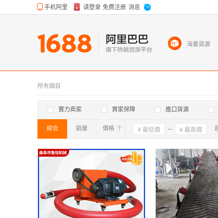
海量貨源
所有類目
實力商家
買家保障
進口貨源
綜合
銷量
價格
確定