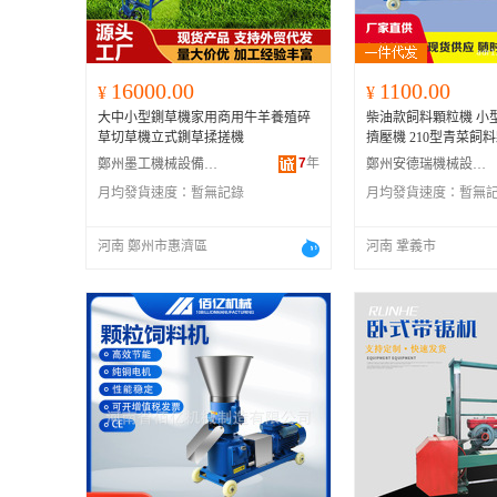
16000.00
1100.00
¥
¥
大中小型鍘草機家用商用牛羊養殖碎
柴油款飼料顆粒機 小
草切草機立式鍘草揉搓機
擠壓機 210型青菜飼
7
年
鄭州墨工機械設備有限公司
鄭州安德瑞機械設備有限公司
月均發貨速度：
暫無記錄
月均發貨速度：
暫無
河南 鄭州市惠濟區
河南 鞏義市