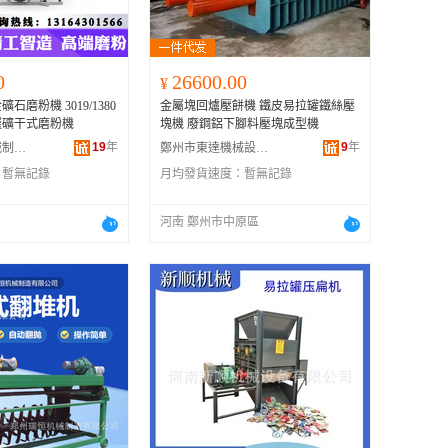
0
26600.00
¥
磨粉機 3019/1380
金屬塊回爐壓餅機 鐵皮易拉罐鐵絲壓
選礦干式磨粉機
塊機 廢鋼鋁下腳料壓塊成型機
19
年
9
年
鄭州市中州機械制造有限公司
鄭州市東達機械設備有限公司
：
暫無記錄
月均發貨速度：
暫無記錄
河南 鄭州市中原區