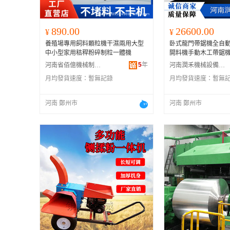
890.00
26600.00
¥
¥
養殖場專用飼料顆粒機干濕兩用大型
卧式龍門帶鋸機全自
中小型家用秸稈粉碎制粒一體機
開料機手動木工帶鋸
5
年
河南省佰億機械制造有限公司
河南潤禾機械設備有限公司
月均發貨速度：
暫無記錄
月均發貨速度：
暫無
河南 鄭州市
河南 鄭州市