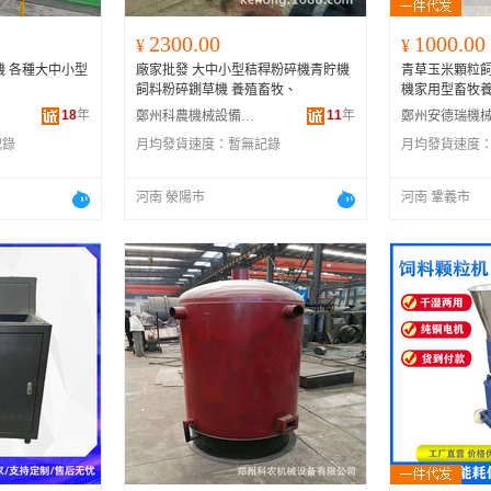
2300.00
1000.00
¥
¥
機 各種大中小型
廠家批發 大中小型秸稈粉碎機青貯機
青草玉米顆粒
飼料粉碎鍘草機 養殖畜牧、
機家用型畜牧
18
年
11
年
鄭州科農機械設備有限公司
記錄
月均發貨速度：
暫無記錄
月均發貨速度
河南 滎陽市
河南 鞏義市