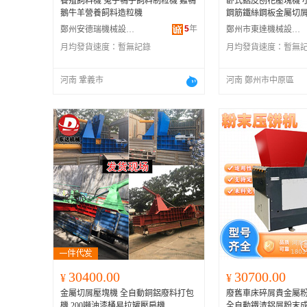
養殖飼料機 兔子鴨子飼料制粒機 雞鴨
卧式鋁皮刨花壓塊機 
鵝牛羊營養飼料造粒機
鋼筋鐵絲鋼板金屬切
5
年
鄭州安德瑞機械設備有限公司
鄭州市東達機械設備有限公司
月均發貨速度：
暫無記錄
月均發貨速度：
暫無
河南 鞏義市
河南 鄭州市中原區
30400.00
30700.00
¥
¥
金屬切屑壓塊機 全自動銅鋁廢料打包
廢舊車床碎屑貴金屬
機 200噸油漆桶易拉罐壓扁機
全自動鐵渣鋁屑粉末