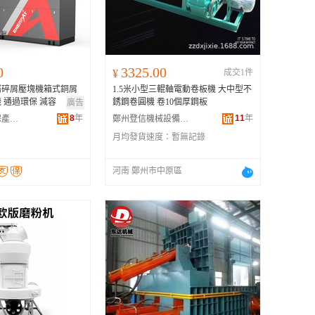
广西
黑龙江
新疆
0
3325.00
¥
成交1件
云南
屬碎屑壓塊機箱式銅屑
1.5米小型三輥軸電動卷板機 大中型不
台湾
 通過環保 減容
銹鋼卷圓機 卷10個厚鋼板
廣告
8
年
11
年
恩派特江蘇環保產業有限公司
鄭州登信機械設備有限公司
月均發貨速度：
暫無記錄
河南 鄭州市中原區