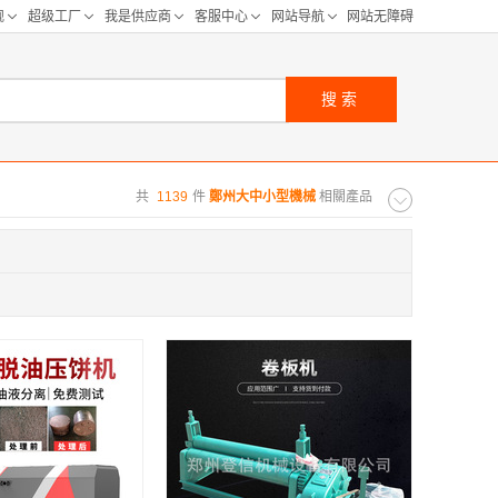
搜索
共
1139
件
鄭州大中小型機械
相關產品
购距离:
区
华北区
重庆
河北