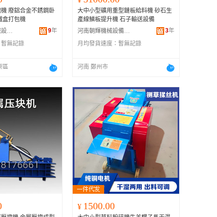
機 廢鋁合金不銹鋼卧
大中小型礦用重型鏈板給料機 砂石生
鐵盒打包機
產線鱗板提升機 石子輸送設備
9
年
3
年
鄭州市東達機械設備有限公司
河南朝輝機械設備有限公司
：
暫無記錄
月均發貨速度：
暫無記錄
原區
河南 鄭州市
0
1500.00
¥