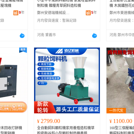
小型金屬壓塊機
小型牛羊兔飼料顆粒機 家禽牲畜飼料
全自動卧式金屬
屑壓塊機
制粒機 雜糧青草飼料造粒機
機 木屑鐵刨花
9
年
5
年
鄭州安德瑞機械設備有限公司
記錄
月均發貨速度：
暫無記錄
月均發貨速度
河南 鞏義市
河南 鄭州市中
2799.00
1100.00
¥
¥
粉末回收打餅機
全自動飼料顆粒機家用養殖造粒機草
160型三個壓
成型壓餅機
粉麥麩谷殼小型顆粒制造機養殖
鴨飼料制粒機