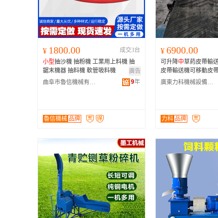
1800.00
6900.00
¥
成交3台
¥
小型
抽沙機 抽粉機 工業用上料機 抽
可升降
中
草葯皮帶輸
鋸末機器 抽料機 軟管吸料機
皮帶輸送機可移動皮
廣告
9
年
曲阜市魯信機械有限公司
廣東力科機械設備有限公司
魯信機械
品牌
力科
品牌