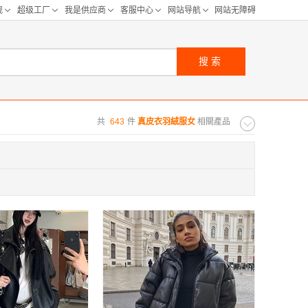
搜索
共
643
件
真皮衣羽絨服女
相關產品
购距离:
区
华北区
重庆
河北