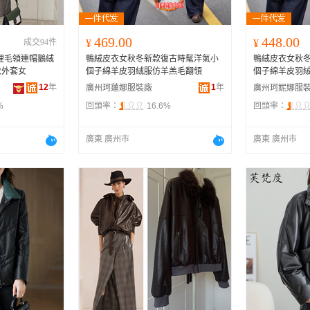
469.00
448.00
成交94件
¥
¥
狐狸毛領連帽鵝絨
鴨絨皮衣女秋冬新款復古時髦洋氣小
鴨絨皮衣女秋
衣外套女
個子綿羊皮羽絨服仿羊羔毛翻領
個子綿羊皮羽
12
年
1
年
廣州珂蓮娜服裝廠
廣州珂妮娜服
%
回頭率：
16.6%
回頭率：
廣東 廣州市
廣東 廣州市