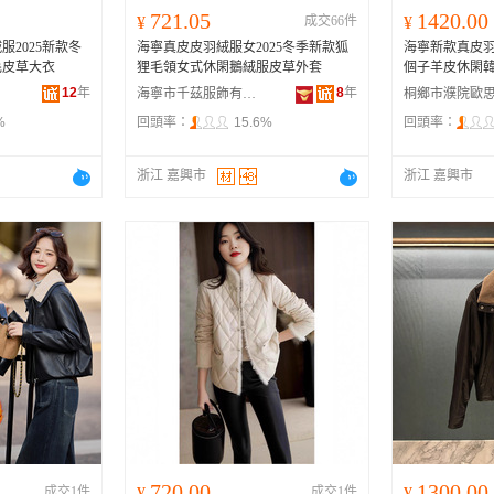
721.05
1420.00
¥
成交66件
¥
2025新款冬
海寧真皮皮羽絨服女2025冬季新款狐
海寧新款真皮
毛皮草大衣
狸毛領女式休閑鵝絨服皮草外套
個子羊皮休閑
12
年
8
年
海寧市千茲服飾有限公司
%
回頭率：
15.6%
回頭率：
浙江 嘉興市
浙江 嘉興市
720.00
1300.00
成交1件
¥
成交1件
¥