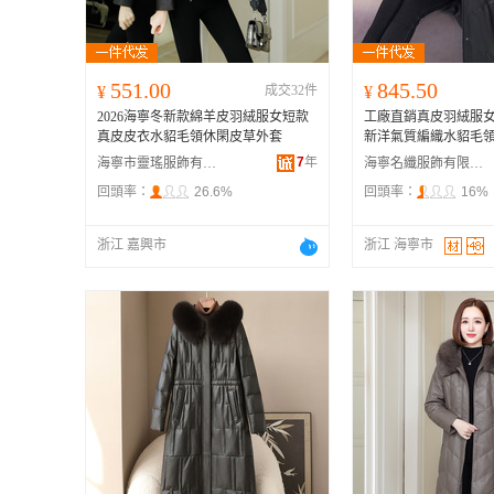
551.00
845.50
¥
成交32件
¥
2026海寧冬新款綿羊皮羽絨服女短款
工廠直銷真皮羽絨服女中
真皮皮衣水貂毛領休閑皮草外套
新洋氣質編織水貂毛
7
年
海寧市靈瑤服飾有限公司
海寧名纖服飾有限公司
回頭率：
26.6%
回頭率：
16%
浙江 嘉興市
浙江 海寧市