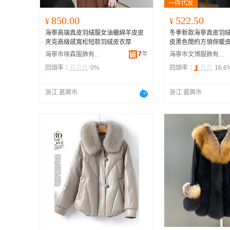
850.00
522.50
¥
¥
海寧高端真皮羽絨服女油蠟綿羊皮皮
冬季新款海寧真皮羽
夾克高級感寬松短款羽絨皮衣厚
皮黑色簡約方領保暖
7
年
海寧市埃森服飾有限公司
海寧市文博服飾有限公司
回頭率：
0%
回頭率：
16.6
浙江 嘉興市
浙江 嘉興市