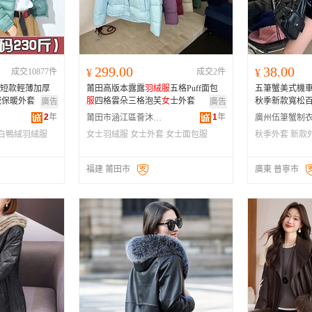
河南
福建
辽宁
安徽
山西
海南
内蒙古
吉林
湖北
湖南
江西
宁夏
299.00
38.00
成交10877件
¥
成交2件
¥
青海
陕西
甘肃
四川
短款輕薄加厚
莆田高版本露露
羽絨
服
五格Puff面包
五筆蟹美式機
贵州
西藏
香港
澳门
絨保暖外套
服
四格雲朵三格泡芙
女
士外套
秋季新款寬松
廣告
廣告
2
年
1
年
莆田市涵江區薈沐妙鞋服商行
白鴨絨羽絨服
女士羽絨服
女士外套
女士面包服
秋季外套
新款
福建 莆田市
廣東 普寧市