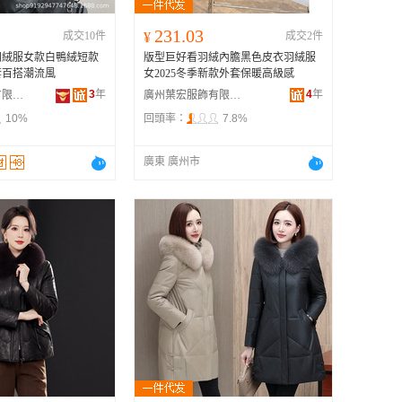
231.03
成交10件
¥
成交2件
羽絨服女款白鴨絨短款
版型巨好看羽絨內膽黑色皮衣羽絨服
套百搭潮流風
女2025冬季新款外套保暖高級感
3
年
4
年
海寧時度服裝有限公司
廣州葉宏服飾有限公司
10%
回頭率：
7.8%
廣東 廣州市