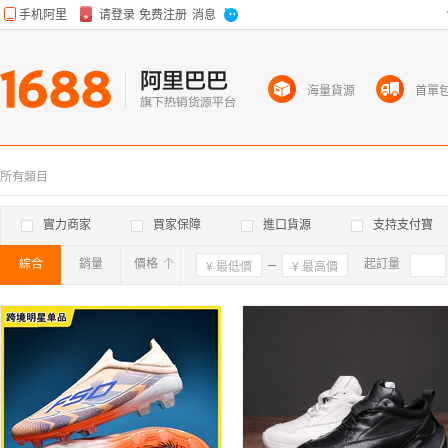
海量貨源
首單
所有類目
實力商家
買家保障
進口貨源
支持支付寶
綜合
銷量
價格
確定
起訂量