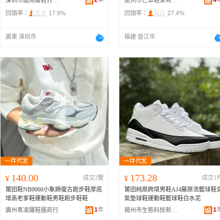
2
年
4
深圳市龍崗區鞋界玩家鞋業商行
泉州市仁本鞋業有限公司
回頭率：
17.9%
回頭率：
27.4%
廣東 深圳市
福建 晉江市
140.00
173.28
¥
成交2雙
¥
成交1
莆田鞋NB9060小象蹄復古跑步鞋厚底
莆田純原跨境男鞋AJ4藤原浩籃球鞋
增高老爹鞋運動鞋男鞋跑步鞋鞋
氣墊球鞋運動鞋籃球鞋白水泥
1
年
1
廣州粵凌躍鞋服商行
揚州市生態科技新城怡舒鞋業商行