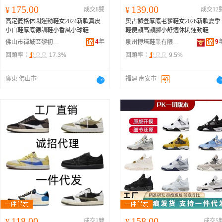
175.00
139.00
¥
成交8雙
¥
成交12
高定菱格休閑運動鞋女2024新款真皮
奧古獅登厚底老爹鞋女2026新款夏季
小白鞋厚底德訓鞋小香風小球鞋
輕便顯高顯腳小舒適休閑運動鞋
4
年
9
佛山市禪城區黎初鞋廠
泉州博培鞋業有限公司
回頭率：
17.3%
回頭率：
9.5%
廣東 佛山市
福建 南安市
118.00
158.00
¥
成交2雙
¥
成交5