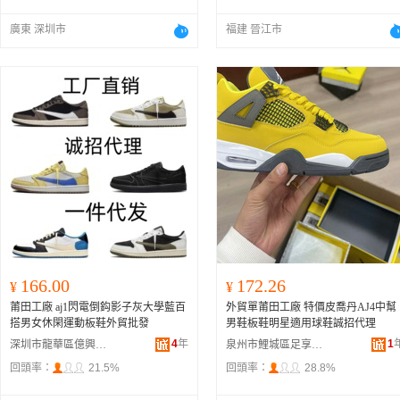
廣東 深圳市
福建 晉江市
166.00
172.26
¥
¥
莆田工廠 aj1閃電倒鈎影子灰大學藍百
外貿單莆田工廠 特價皮喬丹AJ4中幫
搭男女休閑運動板鞋外貿批發
男鞋板鞋明星適用球鞋誠招代理
4
年
1
深圳市龍華區億興鞋服商行
泉州市鯉城區足享匯貿易商行
回頭率：
21.5%
回頭率：
28.8%