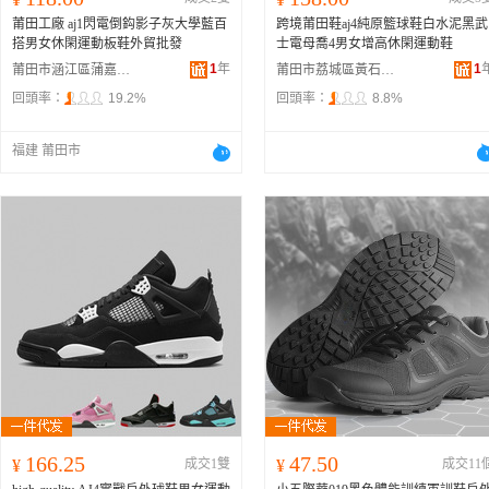
莆田工廠 aj1閃電倒鈎影子灰大學藍百
跨境莆田鞋aj4純原籃球鞋白水泥黑武
搭男女休閑運動板鞋外貿批發
士電母喬4男女增高休閑運動鞋
1
年
1
莆田市涵江區蒲嘉匯鞋材廠
莆田市荔城區黃石鎮陳偉百貨零售超市
回頭率：
19.2%
回頭率：
8.8%
福建 莆田市
166.25
47.50
¥
成交1雙
¥
成交11