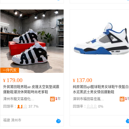
179.00
137.00
¥
¥
外貿莆田鞋男鞋air 皮蓬太空氣墊減震
純原莆田aj4籃球鞋男女球鞋午夜藍白
運動鞋潮流休閑鞋時尚老爹鞋
水泥黑武士男女情侶運動鞋
1
年
1
漳州市龍文區樹化未百貨商行
深圳市福田區佳嵐玥貿易商行
回頭率：
37.7%
回頭率：
0%
福建 漳州市