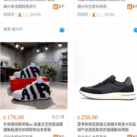
1
年
1
廣州粵凌躍鞋服商行
揚州市生態科技新城怡舒鞋業商行
回頭率：
29.5%
回頭率：
25.9%
廣東 廣州市
176.00
258.00
¥
成交1雙
¥
外貿莆田鞋男鞋air 皮蓬太空氣墊減震
夏季新款低幫復古高爾夫鞋意大利反
運動鞋潮流休閑鞋時尚老爹鞋
絨牛皮透氣軟底舒適運動休閑鞋