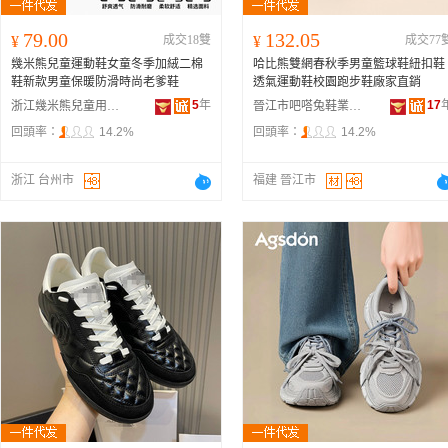
79.00
132.05
¥
成交18雙
¥
成交77
幾米熊兒童運動鞋女童冬季加絨二棉
哈比熊雙網春秋季男童籃球鞋紐扣鞋
鞋新款男童保暖防滑時尚老爹鞋
透氣運動鞋校園跑步鞋廠家直銷
5
年
17
浙江幾米熊兒童用品有限公司
晉江市吧嗒兔鞋業有限責任公司
回頭率：
14.2%
回頭率：
14.2%
浙江 台州市
福建 晉江市