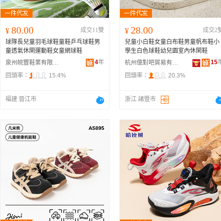
80.00
28.00
¥
成交11雙
¥
成交2
球隊長兒童羽毛球鞋童鞋乒乓球鞋男
兒童小白鞋女童白布鞋男童帆布鞋小
童透氣休閑運動鞋女童網球鞋
學生白色球鞋幼兒園室內休閑鞋
4
年
15
泉州皖豐鞋業有限公司
杭州億對吧貿易有限公司
回頭率：
15.4%
回頭率：
20.3%
福建 晉江市
浙江 諸暨市