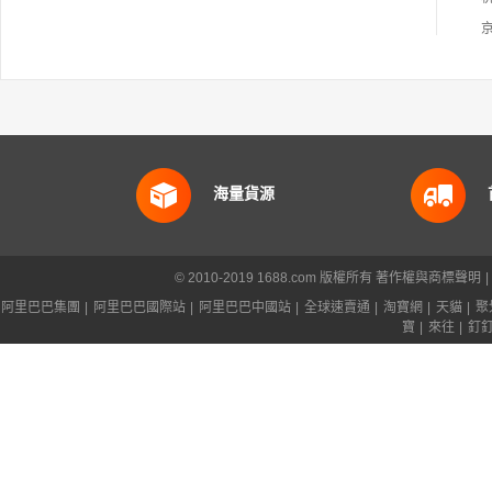
海量貨源
© 2010-2019 1688.com 版權所有
著作權與商標聲明
|
阿里巴巴集團
|
阿里巴巴國際站
|
阿里巴巴中國站
|
全球速賣通
|
淘寶網
|
天貓
|
聚
寶
|
來往
|
釘