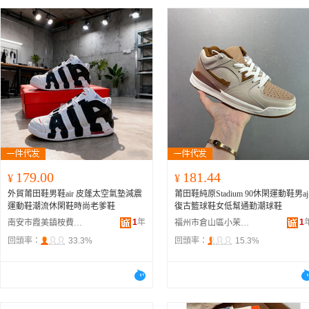
179.00
181.44
¥
¥
外貿莆田鞋男鞋air 皮蓬太空氣墊減震
莆田鞋純原Stadium 90休閑運動鞋男aj
運動鞋潮流休閑鞋時尚老爹鞋
復古籃球鞋女低幫通勤潮球鞋
1
年
1
南安市霞美鎮桉費橘暢貿易商行
福州市倉山區小茉禮鞋業商行
回頭率：
33.3%
回頭率：
15.3%