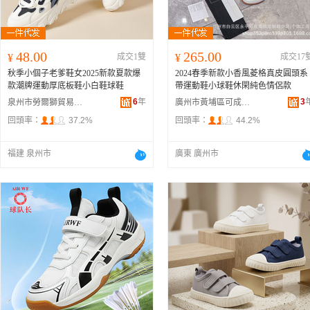
48.00
265.00
¥
成交1雙
¥
成交17
秋季小個子老爹鞋女2025新款夏款爆
2024春季新款小香風菱格真皮圓頭系
款潮牌運動厚底板鞋小白鞋球鞋
帶運動鞋小球鞋休閑純色情侶款
6
年
3
泉州市勞爾獅貿易有限公司
廣州市黃埔區可成高端定制鞋業店
回頭率：
37.2%
回頭率：
44.2%
福建 泉州市
廣東 廣州市