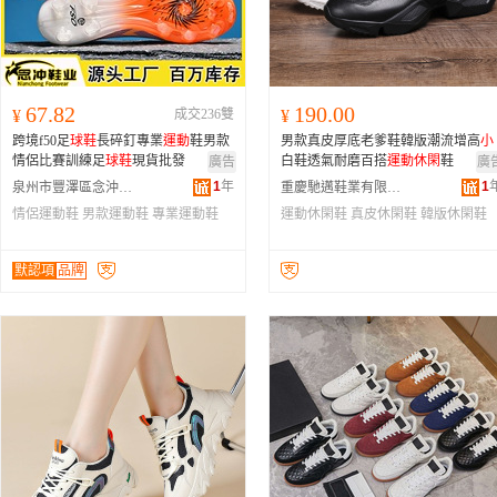
67.82
190.00
¥
成交236雙
¥
跨境f50足
球鞋
長碎釘專業
運動
鞋男款
男款真皮厚底老爹鞋韓版潮流增高
小
情侶比賽訓練足
球鞋
現貨批發
白鞋透氣耐磨百搭
運動
休閑
鞋
廣告
廣
1
年
1
泉州市豐澤區念沖鞋業商行
重慶馳邁鞋業有限公司
情侶運動鞋
男款運動鞋
專業運動鞋
運動休閑鞋
真皮休閑鞋
韓版休閑鞋
默認項
品牌