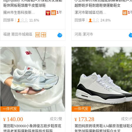
high-quality AJ4實戰戶外球鞋男女運動
小五際華019黑色體能訓練軍訓鞋戶
鞋休閑板鞋頭層牛皮籃球鞋
越野跑步鞋耐磨輕便運動鞋女
1
年
1
揚州市生態科技新城尚舒鞋業商行
漯河市郾城區切而曼制鞋廠
回頭率：
11.6%
回頭率：
24.8%
福建 莆田市城廂區
河南 漯河市
140.00
173.28
¥
成交2雙
¥
成交1
莆田鞋NB9060小象蹄復古跑步鞋厚底
莆田純原跨境男鞋AJ4藤原浩籃球鞋
增高老爹鞋運動鞋男鞋跑步鞋鞋
氣墊球鞋運動鞋籃球鞋白水泥