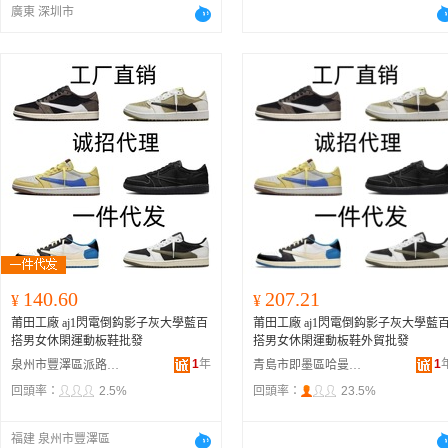
廣東 深圳市
140.60
207.21
¥
¥
莆田工廠 aj1閃電倒鈎影子灰大學藍百
莆田工廠 aj1閃電倒鈎影子灰大學藍
搭男女休閑運動板鞋批發
搭男女休閑運動板鞋外貿批發
1
年
1
泉州市豐澤區派路藍威鞋服商行
青島市即墨區哈曼達貿易行
回頭率：
2.5%
回頭率：
23.5%
福建 泉州市豐澤區