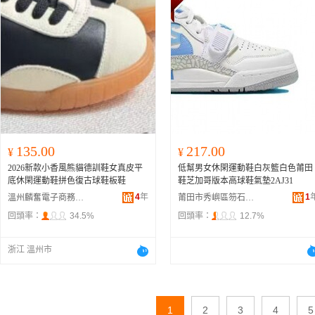
135.00
217.00
¥
¥
2026新款小香風熊貓德訓鞋女真皮平
低幫男女休閑運動鞋白灰籃白色莆田
底休閑運動鞋拼色復古球鞋板鞋
鞋芝加哥版本高球鞋氣墊2AJ31
4
年
1
溫州麟奮電子商務有限公司
莆田市秀嶼區笏石龍祖服裝店
回頭率：
34.5%
回頭率：
12.7%
浙江 溫州市
1
2
3
4
5