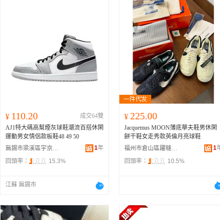
110.20
225.00
¥
成交64雙
¥
AJ1特大碼高幫煙灰球鞋潮流百搭休閑
Jacquemus MOON薄底華夫鞋男休閑
運動男女情侶款板鞋48 49 50
餅干鞋女走秀款英倫月亮球鞋
1
年
1
無錫市梁溪區宇京慶鞋服商行
福州市倉山區躍噠麥貿易商行
回頭率：
15.3%
回頭率：
10.5%
江蘇 無錫市