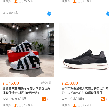
回頭率：
29.5%
回頭率：
25.9%
廣東 廣州市
176.00
258.00
¥
成交1雙
¥
外貿莆田鞋男鞋air 皮蓬太空氣墊減震
夏季新款低幫復古高爾夫鞋意大利反
運動鞋潮流休閑鞋時尚老爹鞋
絨牛皮透氣軟底舒適運動休閑鞋
2
年
4
深圳市龍崗區鞋界玩家鞋業商行
泉州市仁本鞋業有限公司
回頭率：
17.9%
回頭率：
27.4%