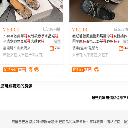
69.00
61.00
¥
成交10974雙
¥
成交397
7310-8 軟底單
鞋
女新款春季水晶婚
鞋
叛逆芭蕾風魔術貼瑪麗珍
鞋
女拼接休
平底水鑽豆豆瓢
鞋
大碼女
鞋
閑平底
鞋
百搭2025單
鞋
春款
鞋
子
廣告
廣
7
年
3
惠東縣平山弘潤來鞋廠
俏宇(溫州)鞋業有限公司
新款女鞋
女單鞋
大碼女鞋
女單鞋
女平底鞋
女鞋子
梵汐夢尼
品牌
俏妃菲
品牌
您可能喜欢的货源
陽光姐妹 鞋
價格信息不
阿里巴巴為您找到0條陽光姐妹 鞋產品的詳細參數，實時報價，價格行情，優