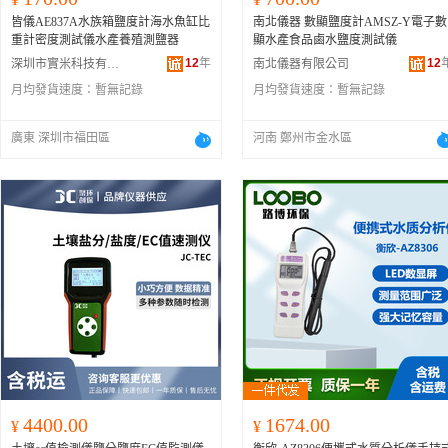
皆儀AE837A水族箱鹽度計海水魚缸比
南北儀器 數顯鹽度計AMSZ-Y電子數
重計密度測試儀水產養殖測鹽器
顯水產食品鹵水鹽度測試儀
12
年
12
深圳市實米科技有限公司
南北儀器有限公司
月均發貨速度：
暫無記錄
月均發貨速度：
暫無記錄
廣東 深圳市福田區
河南 鄭州市金水區
4400.00
1674.00
¥
¥