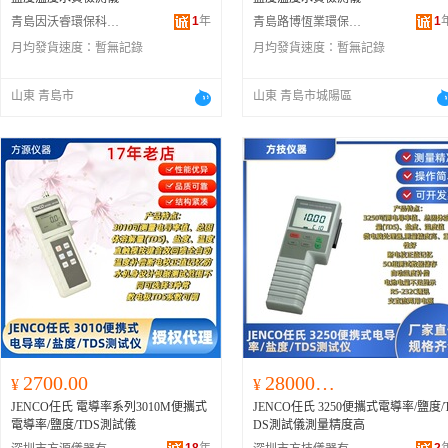
1
年
1
青島因沃睿環保科技有限公司
青島路博恆業環保科技有限公司
月均發貨速度：
暫無記錄
月均發貨速度：
暫無記錄
山東 青島市
山東 青島市城陽區
2700.00
280000.00
¥
¥
JENCO任氏 電導率系列3010M便攜式
JENCO任氏 3250便攜式電導率/鹽度/
電導率/鹽度/TDS測試儀
DS測試儀測量精度高