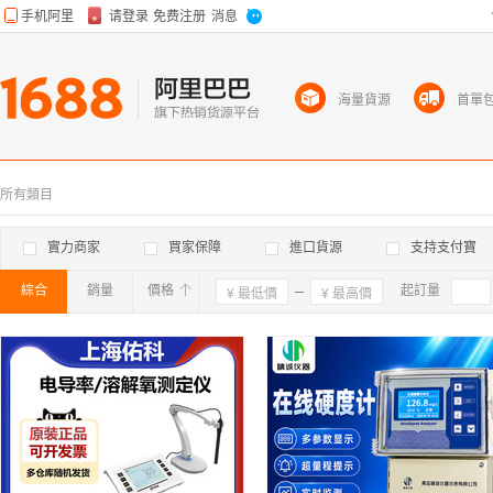
海量貨源
首單
所有類目
實力商家
買家保障
進口貨源
支持支付寶
綜合
銷量
價格
確定
起訂量