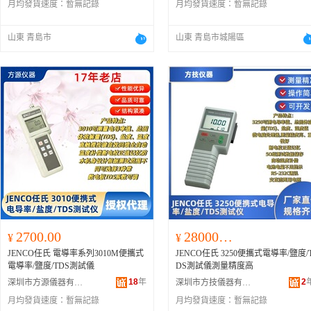
月均發貨速度：
暫無記錄
月均發貨速度：
暫無記錄
山東 青島市
山東 青島市城陽區
2700.00
280000.00
¥
¥
JENCO任氏 電導率系列3010M便攜式
JENCO任氏 3250便攜式電導率/鹽度/
電導率/鹽度/TDS測試儀
DS測試儀測量精度高
18
年
2
深圳市方源儀器有限公司
深圳市方技儀器有限公司
月均發貨速度：
暫無記錄
月均發貨速度：
暫無記錄