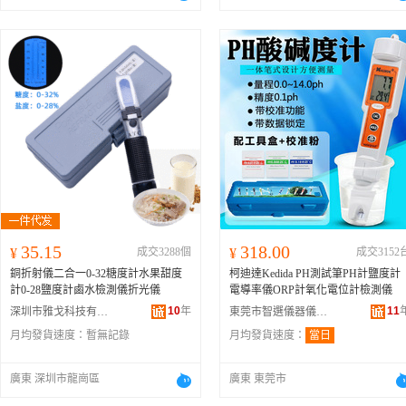
35.15
318.00
¥
成交3288個
¥
成交3152
銅折射儀二合一0-32糖度計水果甜度
柯迪達Kedida PH測試筆PH計鹽度計
計0-28鹽度計鹵水檢測儀折光儀
電導率儀ORP計氧化電位計檢測儀
10
年
11
深圳市雅戈科技有限公司
東莞市智選儀器儀表有限公司
月均發貨速度：
暫無記錄
月均發貨速度：
當日
廣東 深圳市龍崗區
廣東 東莞市