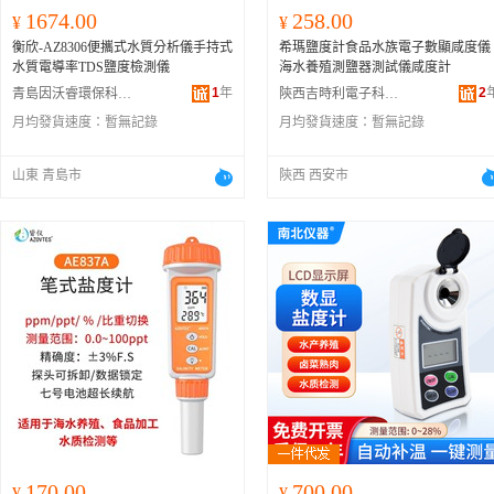
1674.00
258.00
¥
¥
衡欣-AZ8306便攜式水質分析儀手持式
希瑪鹽度計食品水族電子數顯咸度儀
水質電導率TDS鹽度檢測儀
海水養殖測鹽器測試儀咸度計
1
年
2
青島因沃睿環保科技有限公司
陝西吉時利電子科技有限公司
月均發貨速度：
暫無記錄
月均發貨速度：
暫無記錄
山東 青島市
陝西 西安市
170.00
700.00
¥
¥