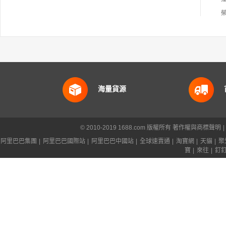
海量貨源
© 2010-2019 1688.com 版權所有
著作權與商標聲明
|
阿里巴巴集團
|
阿里巴巴國際站
|
阿里巴巴中國站
|
全球速賣通
|
淘寶網
|
天貓
|
聚
寶
|
來往
|
釘