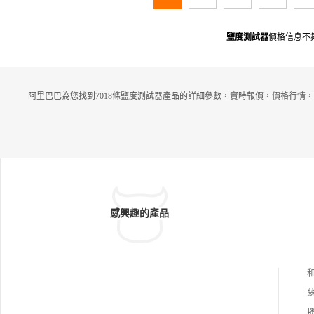
鹽度測試器
價格信息不
阿里巴巴為您找到7018條鹽度測試器產品的詳細參數，實時報價，價格行情，
感興趣的產品