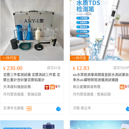
230.00
12.83
¥
成交61台
¥
成交5926
泥漿三件套測試儀 泥漿測試三件套 泥
tds水質檢測筆高精度直飲水測試筆自
漿比重計含砂量泥漿粘度計
來水tds礦物質檢測儀測試儀器
9
年
5
天津晟科儀器設備有限公司
商丘愛購貿易有限公司
月均發貨速度：
暫無記錄
月均發貨速度：
暫無記錄
天津市北辰區
河南 商丘市