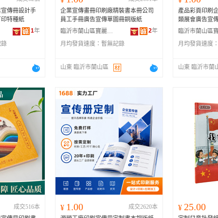
業宣傳冊設計手
企業宣傳畫冊印刷廠精裝書本冊公司
產品彩頁印刷
可印特種紙
員工手冊廣告宣傳單圖冊銅版紙
類展會廣告宣傳
1
年
2
年
臨沂市蘭山區寶麗金印刷有限公司
記錄
月均發貨速度：
暫無記錄
月均發貨速度
山東 臨沂市蘭山區
山東 臨沂市蘭
1.00
25.00
成交516本
¥
成交2620本
¥