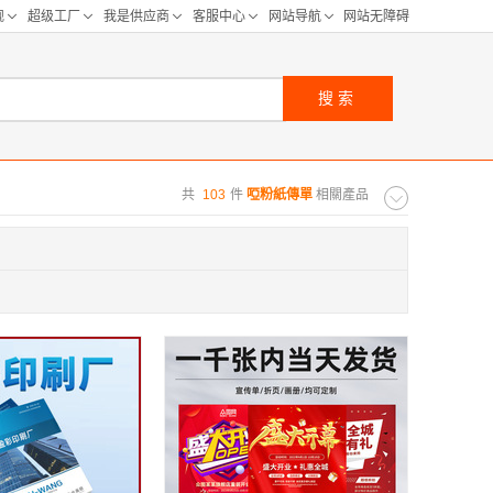
搜索
共
103
件
啞粉紙傳單
相關產品
购距离:
区
华北区
重庆
河北