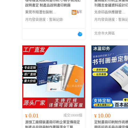
咖啡機使用說明書印刷 小冊子騎馬釘
畫冊設計印刷企業畫
說明書定 制產品說明書印刷廠
刊雜志會議資料設計
1
年
東莞市翔灃包裝制品有限公司
北京印品供應鏈管理有限公司
月均發貨速度：
暫無記錄
月均發貨速度：
暫無
北京市大興區
0.01
10.00
¥
成交10000個
¥
源頭工廠精裝畫冊印刷企業宣傳冊定
定制畫冊印刷制作商
制產品目錄冊制作覆膜燙金工藝
園區招商手冊品牌宣