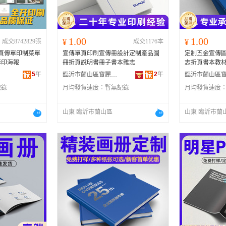
1.00
1.00
成交8742829張
¥
成交1176本
¥
單頁傳單印制菜單
宣傳單頁印刷宣傳冊設計定制產品圖
定制五金宣傳圖
彩印海報
冊折頁說明書冊子書本雜志
志折頁書本教
5
年
2
年
臨沂市蘭山區寶麗金印刷有限公司
記錄
月均發貨速度：
暫無記錄
月均發貨速度
山東 臨沂市蘭山區
山東 臨沂市蘭