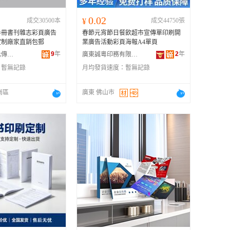
0.02
成交30500本
¥
成交44750張
手冊書刊雜志彩頁廣告
春節元宵節日餐飲超市宣傳單印刷開
定制廠家直銷包郵
業廣告活動彩頁海報A4單頁
9
年
2
年
深圳市必印文化傳播有限公司
廣東誠粵印務有限公司
：
暫無記錄
月均發貨速度：
暫無記錄
崗區
廣東 佛山市