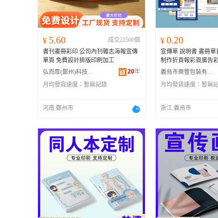
5.60
0.20
¥
成交22500個
¥
書刊畫冊彩印 公司內刊雜志海報宣傳
宣傳單 說明書 畫冊
單頁 免費設計排版印刷加工
制作折頁報彩頁廣告
20
年
弘而厚(鄭州)科技實業有限公司
義烏市樂豐包裝有限公司
月均發貨速度：
暫無記錄
月均發貨速度：
暫無
河南 鄭州市
浙江 義烏市