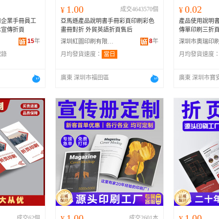
1.00
0.02
¥
成交4643570個
¥
司企業手冊員工
亞馬遜產品說明書手冊彩頁印刷彩色
產品使用說明
本宣傳折頁
畫冊對折 外貿英語折頁售后
傳單印刷三折
15
年
8
年
深圳紅圖印刷有限公司
記錄
月均發貨速度：
當日
月均發貨速度
廣東 深圳市福田區
廣東 深圳市寶
1.00
1.00
成交62個
¥
成交2601本
¥