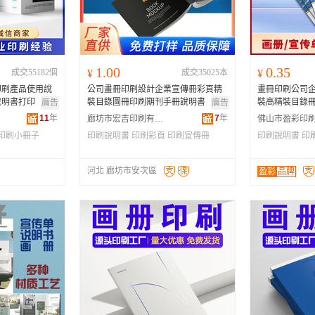
河南
福建
辽宁
安徽
山西
海南
内蒙古
吉林
湖北
湖南
江西
宁夏
1.00
0.35
成交55182個
¥
成交35025本
¥
青海
陕西
甘肃
四川
印刷產品使用說
公司畫冊印刷設計企業宣傳冊彩頁精
畫冊印刷公司
贵州
西藏
香港
澳门
說明書打印
裝目錄圖冊印刷期刊手冊說明書
裝高精裝目錄
廣告
廣告
11
年
7
年
廊坊市宏吉印刷有限公司
印刷小冊子
印刷說明書
印刷彩頁
印刷宣傳冊
印刷說明書
印
河北 廊坊市安次區
盈彩
品牌