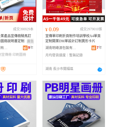
广西
黑龙江
新疆
0.09
成交390929本
¥
成交2979010張
云南
企業產品宣傳冊騎馬釘
宣傳單印刷折頁制作培訓學校A4單頁
台湾
冊圖冊說明書定制
定制開業DM單設計訂制異形卡片
廣告
9
年
7
年
佛山市盈彩印刷有限公司
湖南明峰源包裝有限公司
刷宣傳冊
印刷圖冊
月均發貨速度：
暫無記錄
湖南 長沙市開福區