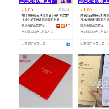
1.00
1.00
¥
成交20本
¥
PB本畫冊愛豆偶像產品手冊印刷支持
跨境產品畫冊定制外
打樣企業宣傳畫冊源頭印刷廠
目錄說明書圖冊印刷
2
年
臨沂市蘭山區寶麗金印刷有限公司
臨沂市蘭山區寶麗金印刷有限公司
月均發貨速度：
暫無記錄
月均發貨速度：
暫無
山東 臨沂市蘭山區
山東 臨沂市蘭山區