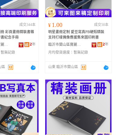
1.00
成交344本
¥
成交50本
冊 彩頁畫冊精裝書雜
明星畫冊定制 愛豆寫真PB硬殼精裝
材書紀念手冊
支持打樣偶像應援集來圖印刷書
2
年
2
年
臨沂市蘭山區寶麗金印刷有限公司
臨沂市蘭山區寶麗金印刷有限公司
：
暫無記錄
月均發貨速度：
暫無記錄
山區
山東 臨沂市蘭山區