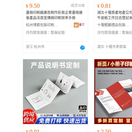
9.50
0.81
¥
成交50本
¥
畫冊印刷廠廣告制作彩頁企業畫冊展
湖北十堰房產地產公
會產品活頁宣傳冊印刷效率手冊
牛皮紙工作日志登記
8
年
杭州博爵包裝印刷有限公司
十堰鯤鵬禮品包裝有限公司
月均發貨速度：
暫無記錄
月均發貨速度：
暫無
浙江 杭州市
湖北 十堰市茅箭區
0.01
2.50
¥
¥