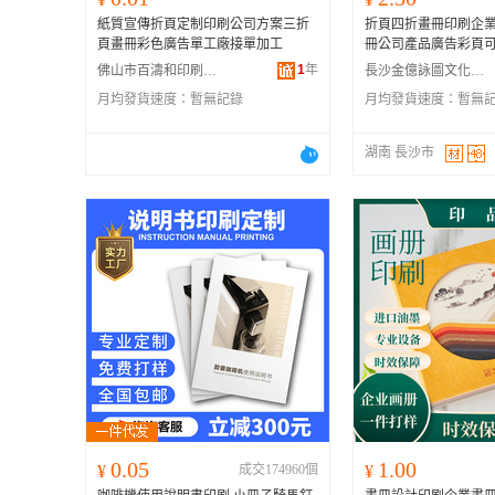
紙質宣傳折頁定制印刷公司方案三折
折頁四折畫冊印刷企
頁畫冊彩色廣告單工廠接單加工
冊公司產品廣告彩頁
1
年
佛山市百濤和印刷有限公司
長沙金億詠圖文化傳媒有限公司
月均發貨速度：
暫無記錄
月均發貨速度：
暫無
湖南 長沙市
0.05
1.00
¥
成交174960個
¥