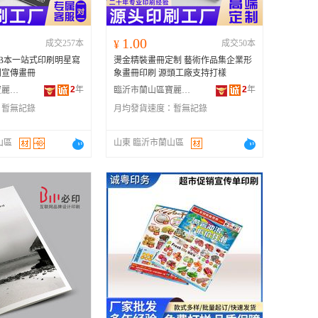
1.00
成交257本
¥
成交50本
B本一站式印刷明星寫
燙金精裝畫冊定制 藝術作品集企業形
刷宣傳畫冊
象畫冊印刷 源頭工廠支持打樣
2
年
2
年
臨沂市蘭山區寶麗金印刷有限公司
臨沂市蘭山區寶麗金印刷有限公司
：
暫無記錄
月均發貨速度：
暫無記錄
山區
山東 臨沂市蘭山區