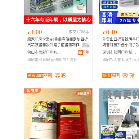
1.00
0.10
¥
成交11386本
¥
廠家印刷企業A4畫冊宣傳冊定制四折
外貿出口折頁說明書
頁精裝畫冊設計電子檔畫冊制作
明書耳機折疊小冊子
廣告
9
年
佛山市盈彩印刷有限公司
深圳市藍圖印刷制品有限公司
印刷畫冊
印刷宣傳冊
設計畫冊
印刷說明書
印刷折頁
盈彩印刷
品牌
藍圖
品牌