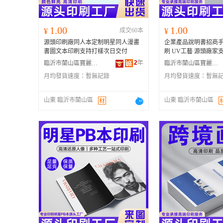
1.00
1.00
¥
成交60本
¥
源頭印刷廠同人本定制明星同人漫畫
企業產品說明書招商
書圖文本印刷支持打樣次日交付
刷 UV工藝 源頭廠家
2
年
臨沂市蘭山區寶麗金印刷有限公司
臨沂市蘭山區寶麗金印刷有限公司
月均發貨速度：
暫無記錄
月均發貨速度：
暫無
山東 臨沂市蘭山區
山東 臨沂市蘭山區