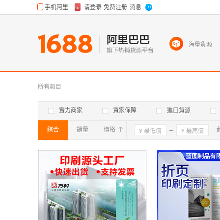
海量貨源
所有類目
實力商家
買家保障
進口貨源
綜合
銷量
價格
確定