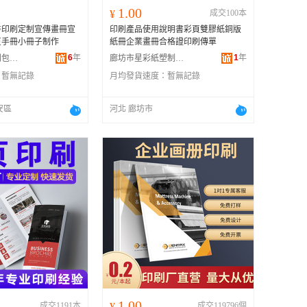
1.00
¥
成交100本
書印刷定制宣傳畫冊宣
印刷產品使用說明書彩頁雙膠紙銅版
頁手冊小冊子制作
紙冊企業畫冊合格證印刷傳單
6
年
1
年
深圳市奧瑞印刷包裝有限公司
廊坊市星彩紙塑制品有限公司
：
暫無記錄
月均發貨速度：
暫無記錄
安區
河北 廊坊市
1.00
成交1191本
¥
成交119796個