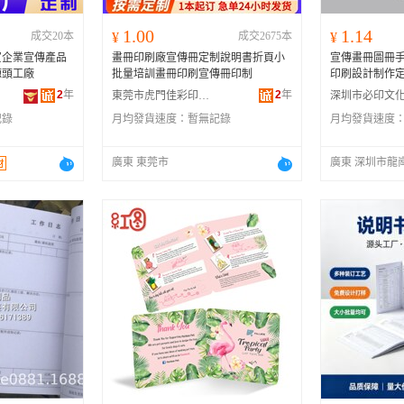
1.00
1.14
成交20本
¥
成交2675本
¥
貿企業宣傳產品
畫冊印刷廠宣傳冊定制說明書折頁小
宣傳畫冊圖冊
源頭工廠
批量培訓畫冊印刷宣傳冊印制
印刷設計制作
2
年
2
年
東莞市虎門佳彩印務有限公司
記錄
月均發貨速度：
暫無記錄
月均發貨速度
廣東 東莞市
廣東 深圳市龍