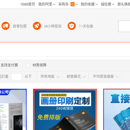
首單包郵
48小時發貨
7+天包換
支持支付寶
材質保障
起訂量
確定
以下
所有地區
經營模式
平均發貨速度
所有地区
采
江浙沪
华东区
华南区
华中
海外
北京
上海
天津
广东
浙江
江苏
山东