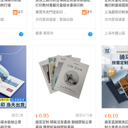
冊宣傳冊印刷書
源頭工廠印刷宣傳冊定制書本銅版紙
定制兒童批發
印刷打樣
打印教材書籍兒童繪本畫冊印刷
機印刷畫冊圖
1
年
2
年
東莞市虎門佳彩印務有限公司
記錄
月均發貨速度：
暫無記錄
月均發貨速度
廣東 東莞市
上海市寶山區
0.95
0.10
成交1本
¥
成交4175本
¥
務樣本裝幀企業
廠家定制 精裝活頁畫冊 鎖線膠裝企業
廠家直銷騎馬
傳冊定做
畫冊 雙膠紙無線膠裝畫冊
制企業產品目錄