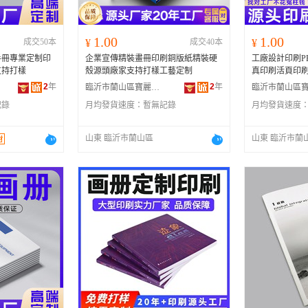
1.00
1.00
成交50本
¥
成交40本
¥
手冊專業定制印
企業宣傳精裝畫冊印刷銅版紙精裝硬
工廠設計印刷P
支持打樣
殼源頭廠家支持打樣工藝定制
真印刷活頁印
2
年
2
年
臨沂市蘭山區寶麗金印刷有限公司
記錄
月均發貨速度：
暫無記錄
月均發貨速度
山東 臨沂市蘭山區
山東 臨沂市蘭