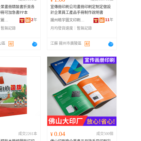
企業畫冊精裝書折頁各
宣傳冊印刷公司畫冊印刷定制定做設
冊可加急書PP本
計企業員工產品手冊制作說明書
2
年
11
年
臨沂市蘭山區寶麗金印刷有限公司
揚州皓宇圖文印刷有限公司
：
暫無記錄
月均發貨速度：
暫無記錄
山區
江蘇 揚州市廣陵區
0.04
成交2261本
¥
成交500個