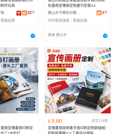
紙精裝本鎖線膠裝打印
佛山印刷廠企業產品目錄手冊印刷彩
冊制作玩具
色畫冊宣傳冊定制書刊定做A4
22
年
3
年
上海晨熙印刷有限公司
佛山市今華彩印務有限公司
：
暫無記錄
月均發貨速度：
暫無記錄
廣東 佛山市
9.80
¥
成交134個
釘畫冊宣傳畫冊印刷定
宣傳畫冊說明書手冊印刷定制銅版紙/
加工1本起訂
啞粉紙覆膜/UV工藝設計精裝