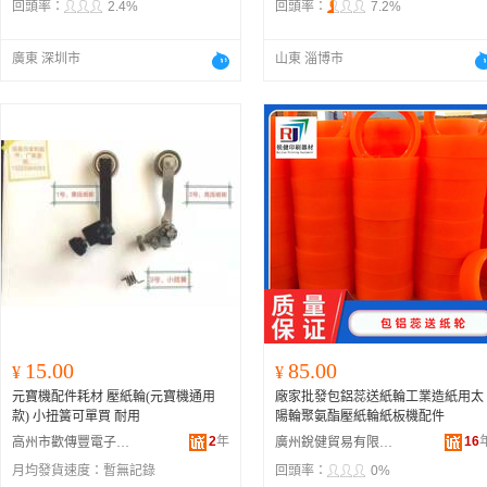
回頭率：
2.4%
回頭率：
7.2%
廣東 深圳市
山東 淄博市
15.00
85.00
¥
¥
元寶機配件耗材 壓紙輪(元寶機通用
廠家批發包鋁蕊送紙輪工業造紙用太
款) 小扭簧可單買 耐用
陽輪聚氨酯壓紙輪紙板機配件
2
年
16
高州市歡傳豐電子商務商行
廣州銳健貿易有限公司
月均發貨速度：
暫無記錄
回頭率：
0%