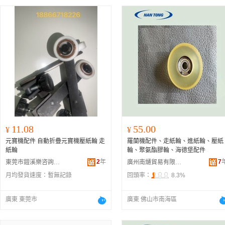
11.08
55.00
¥
¥
元寶機配件 自動折疊元寶機壓紙輪 走
羅蘭機配件、走紙輪、進紙輪、壓紙
紙輪
輪、聚氨酯膠輪、海德堡配件
2
年
7
東莞市鎧溪樂咨詢有限公司
廣州南熥貿易有限公司
月均發貨速度：
暫無記錄
回頭率：
8.3%
廣東 東莞市
廣東 佛山市南海區