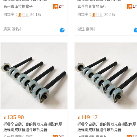
2
年
1
高州市漢拉格電子商務商行
嘉善岩素貿易商行
回頭率：
26.1%
回頭率：
20.5%
廣東 茂名市
浙江 嘉興市
135.90
119.12
¥
¥
折疊全自動元寶的機器元寶機配件壓
折疊全自動元寶的機器元寶機配件壓
紙輪總成膠輪組件帶折角器
紙輪總成膠輪組件帶折角器