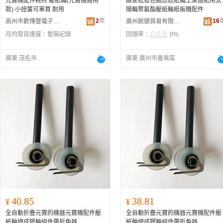
元寶機配件耗材 壓紙輪(元寶機通用
廠家批發包鋁蕊送紙輪工業造紙用太
款) 小扭簧可單買 耐用
陽輪聚氨酯壓紙輪紙板機配件
2
年
16
高州市歡傳豐電子商務商行
廣州銳健貿易有限公司
月均發貨速度：
暫無記錄
回頭率：
0%
廣東 茂名市
廣東 廣州市番禺區
40.85
38.81
¥
¥
全自動折疊元寶的機器元寶機配件壓
全自動折疊元寶的機器元寶機配件壓
紙輪總成膠輪組件帶折角器
紙輪總成膠輪組件帶折角器