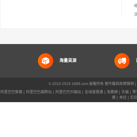
海量貨源
© 2010-2019 1688.com 版權所有
著作權與商標聲明
|
阿里巴巴集團
|
阿里巴巴國際站
|
阿里巴巴中國站
|
全球速賣通
|
淘寶網
|
天貓
|
聚
寶
|
來往
|
釘