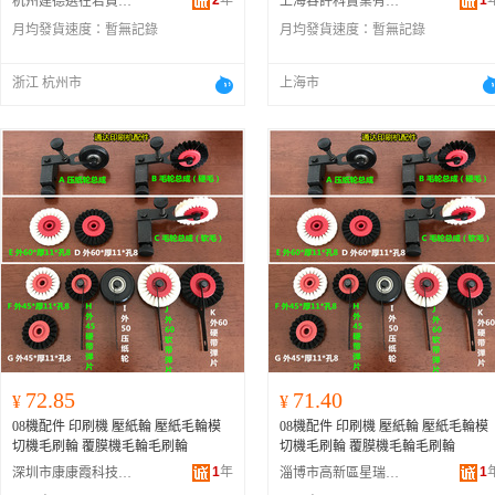
2
年
1
杭州建德選在君貿易商行
上海吞評科實業有限公司
月均發貨速度：
暫無記錄
月均發貨速度：
暫無記錄
浙江 杭州市
上海市
72.85
71.40
¥
¥
08機配件 印刷機 壓紙輪 壓紙毛輪模
08機配件 印刷機 壓紙輪 壓紙毛輪模
切機毛刷輪 覆膜機毛輪毛刷輪
切機毛刷輪 覆膜機毛輪毛刷輪
1
年
1
深圳市康康霞科技有限公司
淄博市高新區星瑞琛百貨商行