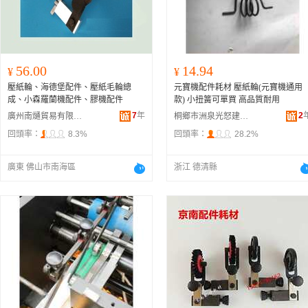
56.00
14.94
¥
¥
壓紙輪、海德堡配件、壓紙毛輪總
元寶機配件耗材 壓紙輪(元寶機通用
成、小森羅蘭機配件、膠機配件
款) 小扭簧可單買 高品質耐用
7
年
2
廣州南熥貿易有限公司
桐鄉市洲泉光怒建材商行
回頭率：
8.3%
回頭率：
28.2%
廣東 佛山市南海區
浙江 德清縣