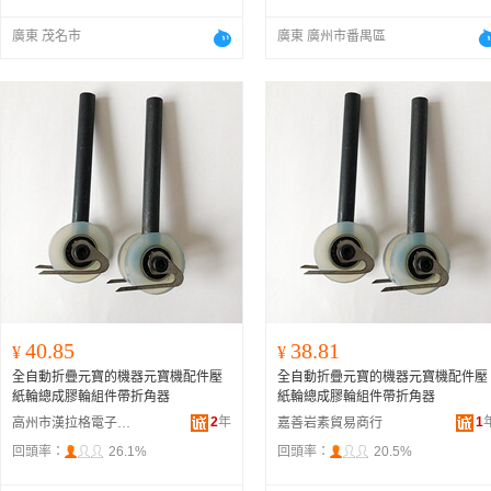
廣東 茂名市
廣東 廣州市番禺區
40.85
38.81
¥
¥
全自動折疊元寶的機器元寶機配件壓
全自動折疊元寶的機器元寶機配件壓
紙輪總成膠輪組件帶折角器
紙輪總成膠輪組件帶折角器
2
年
1
高州市漢拉格電子商務商行
嘉善岩素貿易商行
回頭率：
26.1%
回頭率：
20.5%