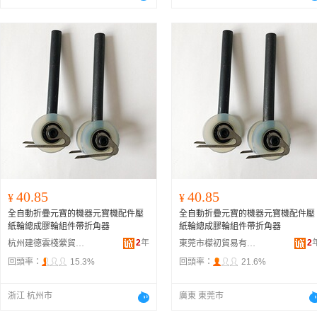
40.85
40.85
¥
¥
全自動折疊元寶的機器元寶機配件壓
全自動折疊元寶的機器元寶機配件壓
紙輪總成膠輪組件帶折角器
紙輪總成膠輪組件帶折角器
2
年
2
杭州建德雲棧縈貿易商行
東莞市檬初貿易有限公司
回頭率：
15.3%
回頭率：
21.6%
浙江 杭州市
廣東 東莞市