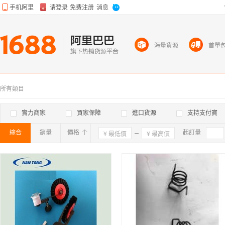
海量貨源
首單
所有類目
實力商家
買家保障
進口貨源
支持支付寶
綜合
銷量
價格
確定
起訂量