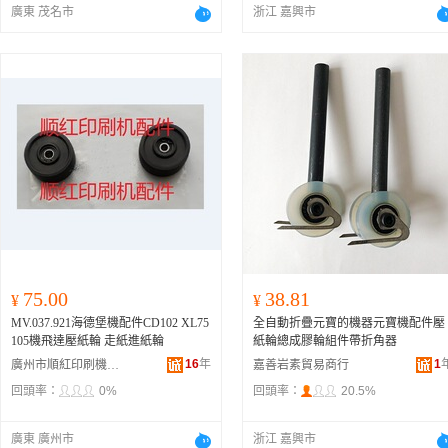
廣東 茂名市
浙江 嘉興市
75.00
38.81
¥
¥
MV.037.921海德堡機配件CD102 XL75
全自動折疊元寶的機器元寶機配件壓
105機飛達壓紙輪 走紙進紙輪
紙輪總成膠輪組件帶折角器
16
年
1
廣州市順紅印刷機配件有限公司
嘉善岩素貿易商行
回頭率：
0%
回頭率：
20.5%
廣東 廣州市
浙江 嘉興市