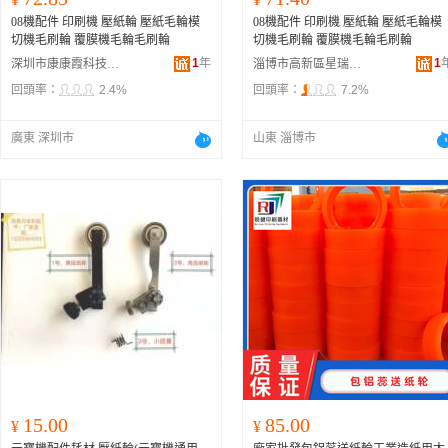
08機配件 印刷機 壓紙輪 壓紙毛輪模
08機配件 印刷機 壓紙輪 壓紙毛輪模
切機毛刷輪 覆膜機毛輪毛刷輪
切機毛刷輪 覆膜機毛輪毛刷輪
1
年
1
深圳市康康霞科技有限公司
淄博市高新區星瑞琛百貨商行
回頭率：
2.4%
回頭率：
7.2%
廣東 深圳市
山東 淄博市
15.00
85.00
¥
¥