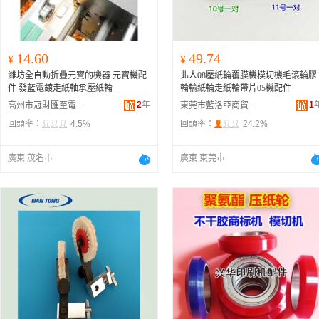
14.60
49.74
¥
¥
濰坊全自動折疊元寶的機器 元寶機配
北人08壓紙輪覆膜機模切機毛滾輪膠
件 發藍電鍍走紙軸承壓紙輪
輪輸紙輪走紙輪帶片05機配件
2
年
1
高州市冠財匯至電子商務商行
東莞市藍洛亞商貿有限公司
回頭率：
4.5%
回頭率：
24.2%
廣東 茂名市
廣東 東莞市