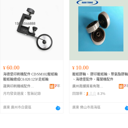
60.00
10.00
¥
¥
海德堡印刷機配件 CD/SM102壓紙輪
壓紙膠輪、 膠印壓紙輪、聚氨酯膠輪
壓紙輪總成C6.020.125F走紙輪
、海德堡配件、羅蘭機配件
7
年
7
晟興印刷機械配件(廣州)有限公司
廣州南熥貿易有限公司
月均發貨速度：
暫無記錄
回頭率：
8.3%
廣東 廣州市白雲區
廣東 佛山市南海區