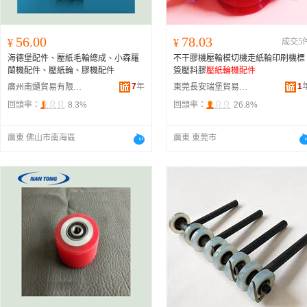
56.00
78.03
¥
¥
成交5
海德堡配件、壓紙毛輪總成、小森羅
不干膠機壓輪模切機走紙輪印刷機標
蘭機配件、壓紙輪、膠機配件
簽壓料膠
壓紙輪機配件
7
年
1
廣州南熥貿易有限公司
東莞長安瑞堡貿易有限公司
回頭率：
8.3%
回頭率：
26.8%
廣東 佛山市南海區
廣東 東莞市