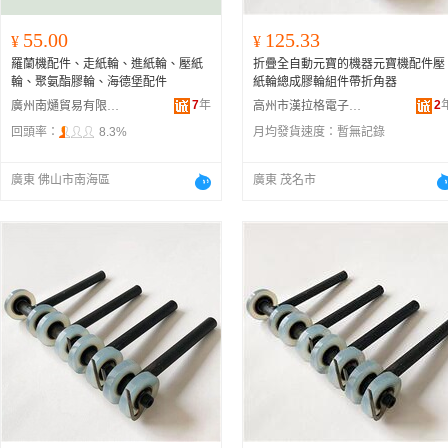
55.00
125.33
¥
¥
羅蘭機配件、走紙輪、進紙輪、壓紙
折疊全自動元寶的機器元寶機配件壓
輪、聚氨酯膠輪、海德堡配件
紙輪總成膠輪組件帶折角器
7
年
2
廣州南熥貿易有限公司
高州市漢拉格電子商務商行
回頭率：
8.3%
月均發貨速度：
暫無記錄
廣東 佛山市南海區
廣東 茂名市