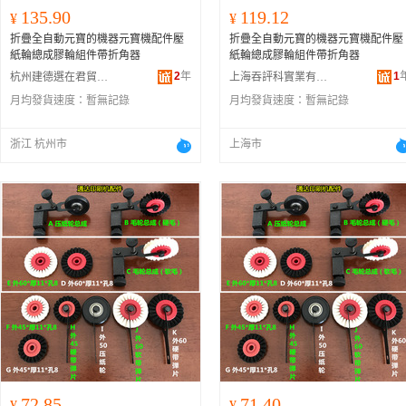
135.90
119.12
¥
¥
折疊全自動元寶的機器元寶機配件壓
折疊全自動元寶的機器元寶機配件壓
紙輪總成膠輪組件帶折角器
紙輪總成膠輪組件帶折角器
2
年
1
杭州建德選在君貿易商行
上海吞評科實業有限公司
月均發貨速度：
暫無記錄
月均發貨速度：
暫無記錄
浙江 杭州市
上海市
72.85
71.40
¥
¥