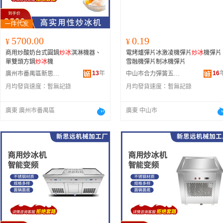
5700.00
0.19
¥
¥
商用炒酸奶台式圓鍋
炒冰
淇淋機器、
電烤爐彈片冰激凌機彈片
炒冰
機彈片
單雙頭方鍋
炒冰
機
雪融機彈片制冰機彈片
13
年
16
廣州市番禺區新思遠金屬加工機械廠
中山市合力彈簧五金廠
月均發貨速度：
暫無記錄
月均發貨速度：
暫無記錄
廣東 廣州市番禺區
廣東 中山市