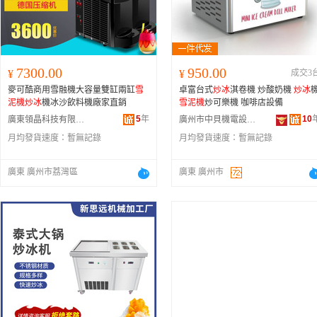
7300.00
950.00
¥
¥
成交3
麥可酷商用雪融機大容量雙缸兩缸
雪
卓富台式
炒冰
淇卷機 炒酸奶機
炒冰
泥機
炒冰
機冰沙飲料機廠家直銷
雪泥機
炒可樂機 咖啡店設備
5
年
10
廣東領晶科技有限公司
廣州市中貝機電設備有限責任公司
月均發貨速度：
暫無記錄
月均發貨速度：
暫無記錄
廣東 廣州市荔灣區
廣東 廣州市