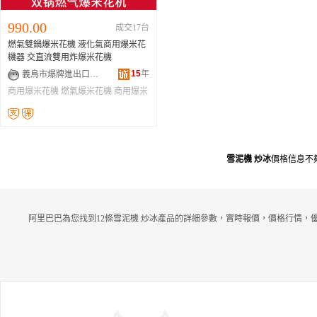
990.00
成交17台
燃氣雙鍋爆米花機 液化氣商用爆米花
機器 交直流雙用炸爆米花機
15
年
義烏市爆牌進出口有限公司
商用爆米花機
燃氣爆米花機
商用爆米
花機器
雪泥機 炒冰
價格信息不
阿里巴巴為您找到12條雪泥機 炒冰產品的詳細參數，實時報價，價格行情，