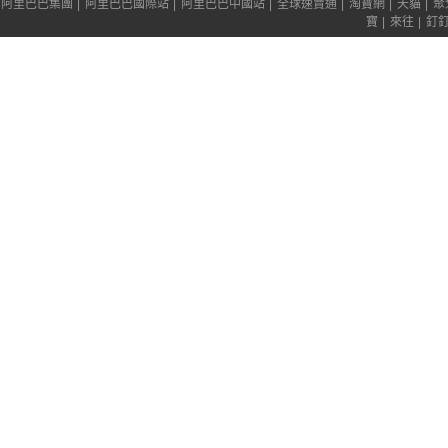
阿里巴巴集團
|
阿里巴巴國際站
|
阿里巴巴中國站
|
全球速賣通
|
淘寶網
|
天貓
|
聚
寶
|
來往
|
釘