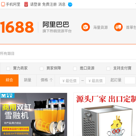
海量貨源
首單
所有類目
實力商家
買家保障
進口貨源
支持支付寶
綜合
銷量
價格
確定
起訂量