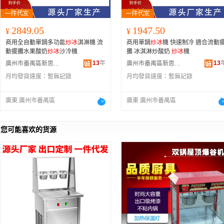
2849.05
1947.50
¥
¥
商用全自動單鍋多功能
炒冰
淇淋機 流
商用單鍋
炒冰
機 快速制冷 適合流動擺
動擺攤水果酸奶
炒冰
沙冷機
攤 冰淇淋炒酸奶
炒冰
機
13
年
13
廣州市番禺區新思遠金屬加工機械廠
廣州市番禺區新思遠金屬加工機械廠
月均發貨速度：
暫無記錄
月均發貨速度：
暫無記錄
廣東 廣州市番禺區
廣東 廣州市番禺區
您可能喜欢的货源