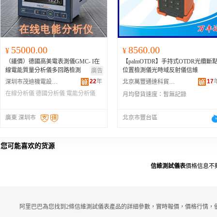
55000.00
8560.00
¥
¥
（議價）德國高美電表測儀GMC- I在
【palmOTDR】手持式OTDR光纜斷
線電能質量分析儀多回路檢測
位置檢測儀光時域反射儀信維
廣告
22
年
17
深圳市茂迪機電設備有限公司
北京萬豐通達科貿有限公司
在線分析儀
德國分析儀
電能分析儀
月均發貨速度：
暫無記錄
廣東 深圳市
北京市豐台區
您可能喜欢的货源
信維測試儀表
價格信息不
阿里巴巴為您找到2條信維測試儀表產品的詳細參數，實時報價，價格行情，