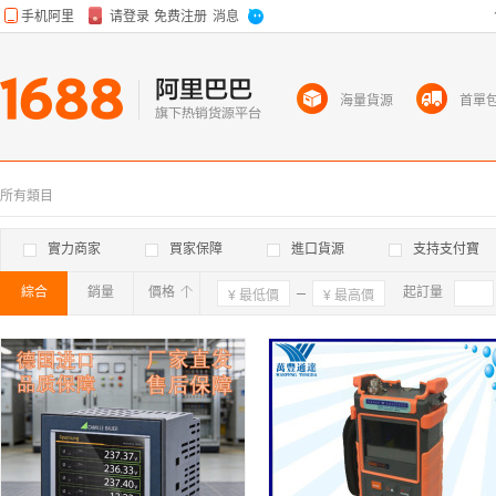
海量貨源
首單
所有類目
實力商家
買家保障
進口貨源
支持支付寶
綜合
銷量
價格
確定
起訂量