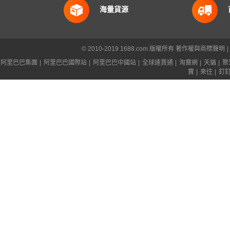
海量貨源
© 2010-2019 1688.com 版權所有
著作權與商標聲明
|
阿里巴巴集團
|
阿里巴巴國際站
|
阿里巴巴中國站
|
全球速賣通
|
淘寶網
|
天貓
|
聚
寶
|
來往
|
釘