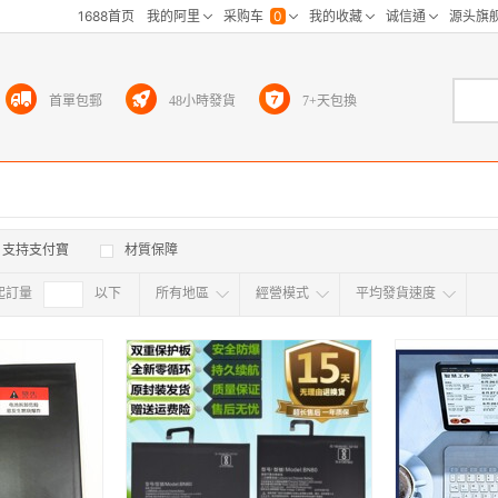
首單包郵
48小時發貨
7+天包換
支持支付寶
材質保障
起訂量
確定
以下
所有地區
經營模式
平均發貨速度
所有地区
采
江浙沪
华东区
华南区
华中
海外
北京
上海
天津
广东
浙江
江苏
山东