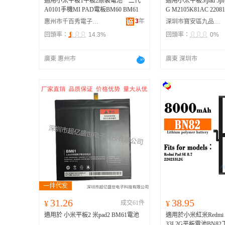
適用小米平板1平板2原裝電池一二代
適用小米平板5/pad 5pro
A0101手機MI PAD電板BM60 BM61
G M2105K81AC 2208
3
年
惠州市千百秀電子商務有限公司
深圳市寶安區九品電滴貿易商行
回頭率：
14.3%
回頭率：
0%
廣東 惠州市
廣東 深圳市
31.26
38.95
¥
成交61件
¥
適用於 小米平板2 米pad2 BM61電池
適用於小米紅米Redmi Pad
33L2G平板電池BN8