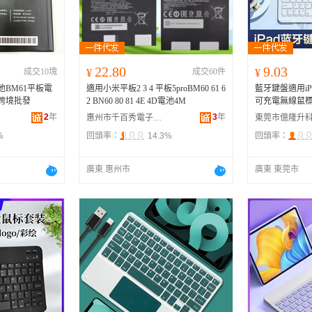
河南
福建
辽宁
安徽
山西
海南
内蒙古
吉林
湖北
湖南
江西
宁夏
22.80
9.03
成交10塊
¥
成交60件
¥
青海
陕西
甘肃
四川
BM61平板電
適用小米平板2 3 4 平板5proBM60 61 6
藍牙鍵盤適用i
贵州
西藏
香港
澳门
優跨境批發
2 BN60 80 81 4E 4D電池4M
可充電無線鼠
2
年
3
年
惠州市千百秀電子商務有限公司
%
回頭率：
14.3%
回頭率：
廣東 惠州市
廣東 東莞市