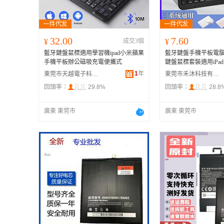
32.00
7.60
¥
成交3個
¥
藍牙鍵盤鼠標適用學習機ipad小米蘋果
藍牙鍵盤手機平板電
手機平板辦公磁吸充電便攜式
鍵盤鼠標套裝適用iPa
1
年
東莞市天越電子科技有限公司
東莞市禾沐科技有限公司
回頭率：
29.8%
回頭率：
28.8
廣東 東莞市
廣東 東莞市