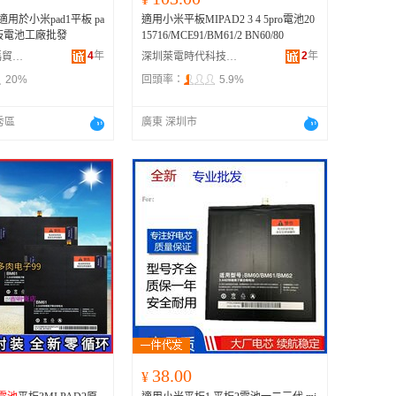
用於小米pad1平板 pa
適用小米平板MIPAD2 3 4 5pro電池20
3平板電池工廠批發
15716/MCE91/BM61/2 BN60/80
4
年
2
年
廣州富德源數碼貿易商行
深圳萊電時代科技有限公司
20%
回頭率：
5.9%
秀區
廣東 深圳市
38.00
¥