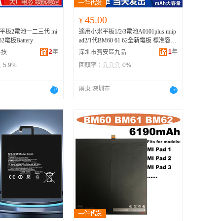
45.00
¥
平板2電池一二三代 mi
適用小米平板1/2/3電池A0101plus miip
62電板Battery
ad2/1代BM60 61 62全新電板 標准容量
適用於小米平板1電池,BM60、適用於
2
年
1
年
深圳萊電時代科技有限公司
深圳市寶安區九品電滴貿易商行
小米平板1電池+工具,BM60、適用於
5.9%
回頭率：
0%
小米平板2電池
,BM61、適用於
小米平
板2電池
+工具,BM61、適用於小米平
板3電池,BM62、適用於小米平板3電
廣東 深圳市
池+工具,BM62