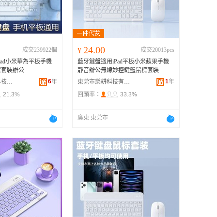
广西
黑龙江
新疆
24.00
成交239922個
¥
成交20013pcs
云南
Pad小米華為平板手機
藍牙鍵盤適用iPad平板小米蘋果手機
台湾
標套裝辦公
靜音辦公無線妙控鍵盤鼠標套裝
6
年
1
年
東莞市億隆升科技有限公司
東莞市樂耕科技有限公司
21.3%
回頭率：
33.3%
廣東 東莞市