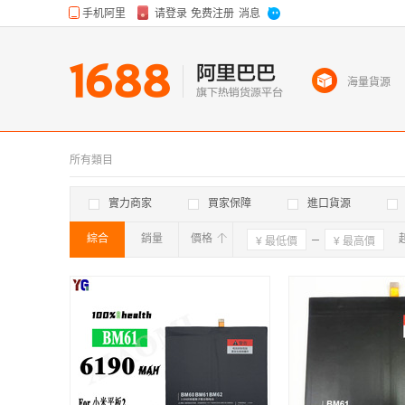
海量貨源
所有類目
實力商家
買家保障
進口貨源
綜合
銷量
價格
確定