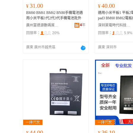
31.00
40.00
¥
¥
BM60 BM61 BM62 BN80手機電池適
適用小米平板1 平板2
用小米平板1代2代3代手機電池批外
pad3 BM60 BM62電板Ba
4
年
廣州富德源數碼貿易商行
深圳萊電時代科技有限公司
回頭率：
20%
回頭率：
5.9%
廣東 廣州市越秀區
廣東 深圳市
44.00
36.10
¥
¥