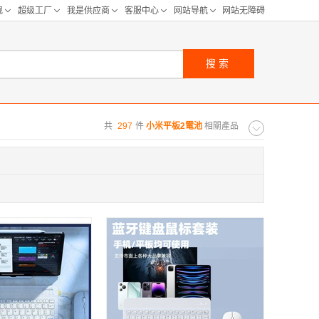
搜索
共
297
件
小米平板2電池
相關產品
购距离:
区
华北区
重庆
河北