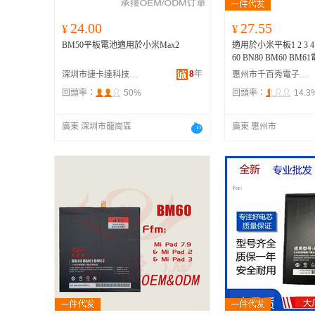
24.00
27.55
¥
¥
BM50平板電池適用於小米Max2
適用於小米平板1 2 3 4 4
60 BN80 BM60 BM6
8
年
深圳市捷卡達科技有限公司
惠州市千百秀電子商務有限公司
回頭率：
50%
回頭率：
14.3
廣東 深圳市龍崗區
廣東 惠州市