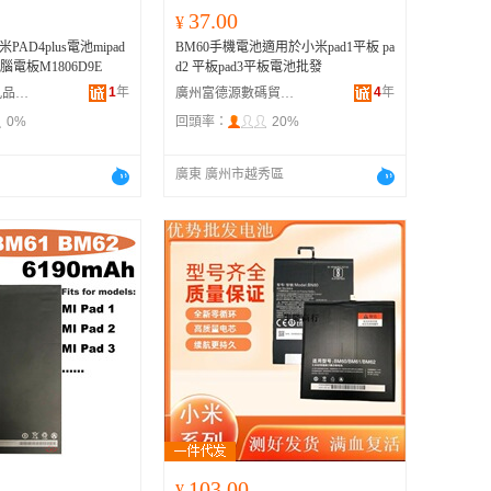
37.00
¥
AD4plus電池mipad
BM60手機電池適用於小米pad1平板 pa
0電腦電板M1806D9E
d2 平板pad3平板電池批發
1
年
4
年
深圳市寶安區九品電滴貿易商行
廣州富德源數碼貿易商行
0%
回頭率：
20%
廣東 廣州市越秀區
103.00
¥