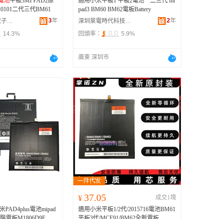
電池
平板3MI PAD2原
適用小米平板1 平板2電池一二三代 mi
A0101二代三代BM61
pad3 BM60 BM62電板Battery
3
年
2
年
惠州市千百秀電子商務有限公司
深圳萊電時代科技有限公司
14.3%
回頭率：
5.9%
廣東 深圳市
37.05
¥
成交1塊
AD4plus電池mipad
適用小米平板1/2代/2015716電池BM61
0電腦電板M1806D9E
平板3代/MCE91/BM62全新電板