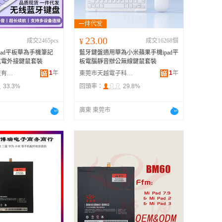
23.00
成交2465pcs
¥
成交16268個
Pad平板華為手機筆記
藍牙鍵盤適用華為小米蘋果手機ipad平
充電外接鍵鼠套裝
板電腦靜音辦公無線鍵鼠套裝
1
年
1
年
東莞市樂耕科技有限公司
東莞市天越電子科技有限公司
33.3%
回頭率：
29.8%
廣東 東莞市