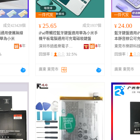
25.65
24.00
成交423428個
¥
成交1937個
¥
腦通用便攜無線
iPad帶觸控藍牙鍵盤適用華為小米手
藍牙鍵盤適用i
d華為小米
機平板電腦通用可充電磁吸鍵盤
本靜音辦公可
6
年
8
年
深圳市逍遙樂電子有限公司
%
回頭率：
32.5%
回頭率：
廣東 東莞市
廣東 東莞市