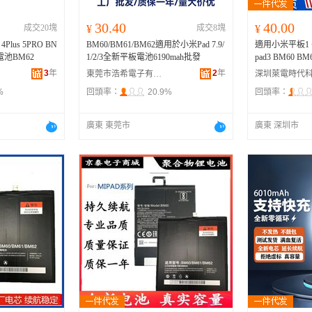
30.40
40.00
成交20塊
¥
成交8塊
¥
Plus 5PRO BN
BM60/BM61/BM62適用於小米Pad 7.9/
適用小米平板1 
1電池BM62
1/2/3全新平板電池6190mah批發
pad3 BM60 BM
3
年
2
年
東莞市浩希電子有限公司
%
回頭率：
20.9%
回頭率：
廣東 東莞市
廣東 深圳市