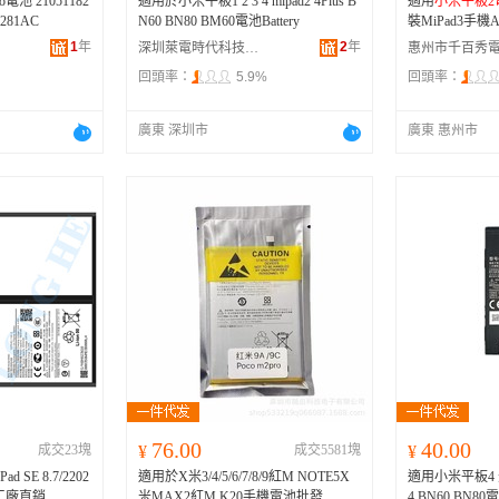
電池 21051182
適用於小米平板1 2 3 4 mipad2 4Plus B
適用
小米平板2
1281AC
N60 BN80 BM60電池Battery
裝MiPad3手機
1
年
2
年
深圳萊電時代科技有限公司
回頭率：
5.9%
回頭率：
廣東 深圳市
廣東 惠州市
76.00
40.00
成交23塊
¥
成交5581塊
¥
 SE 8.7/2202
適用於X米3/4/5/6/7/8/9紅M NOTE5X
適用小米平板4 米P
2工廠直銷
米MAX2紅M K20手機電池批發
4 BN60 BN8