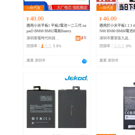
40.00
46.00
¥
¥
適用小米平板1 平板2電池一二三代 mi
適用於小米平板1 2 3 4 mi
pad3 BM60 BM62電板Battery
N60 BN80 BM60電池Ba
2
年
深圳萊電時代科技有限公司
深圳市寶安區九品電滴貿易商行
回頭率：
5.9%
回頭率：
0%
廣東 深圳市
廣東 深圳市