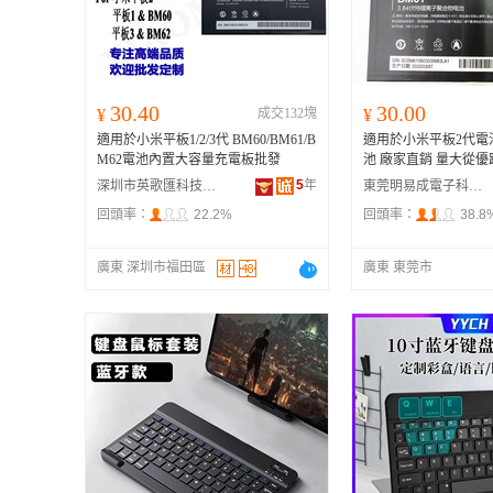
30.40
30.00
¥
成交132塊
¥
適用於小米平板1/2/3代 BM60/BM61/B
適用於小米平板2代電池
M62電池內置大容量充電板批發
池 廠家直銷 量大從
5
年
深圳市英歌匯科技有限公司
東莞明易成電子科技有限公司
回頭率：
22.2%
回頭率：
38.8
廣東 深圳市福田區
廣東 東莞市