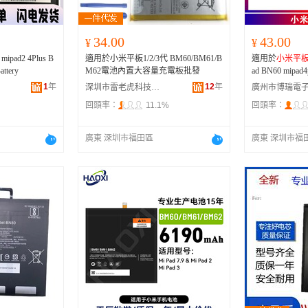
34.00
43.00
¥
¥
pad2 4Plus B
適用於小米平板1/2/3代 BM60/BM61/B
適用於
小米平板
ttery
M62電池內置大容量充電板批發
ad BN60 mipa
1
年
12
年
深圳市雷老虎科技有限公司
回頭率：
11.1%
回頭率：
廣東 深圳市福田區
廣東 深圳市福