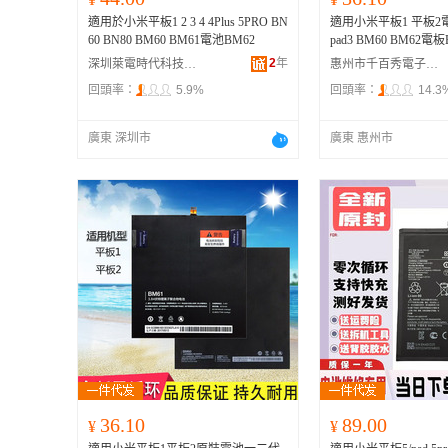
適用於小米平板1 2 3 4 4Plus 5PRO BN
適用小米平板1 平板2
60 BN80 BM60 BM61電池BM62
pad3 BM60 BM62電板Ba
2
年
深圳萊電時代科技有限公司
惠州市千百秀電子商務有限公司
回頭率：
5.9%
回頭率：
14.3
廣東 深圳市
廣東 惠州市
36.10
89.00
¥
¥