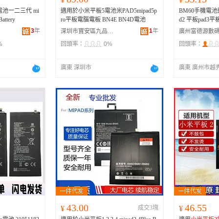
電池一二三代 mi
適用於小米平板5電池米PAD5mipad5p
BM60手機電池適
ttery
ro平板電腦電板 BN4E BN4D電池
d2 平板pad
3
年
1
年
深圳市寶安區九品電滴貿易商行
%
回頭率：
0%
回頭率：
廣東 深圳市
廣東 廣州市越
43.00
46.55
¥
成交3塊
¥