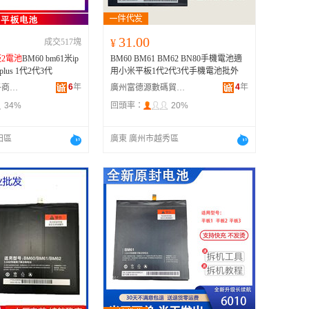
31.00
成交517塊
¥
2電池
BM60 bm61米ip
BM60 BM61 BM62 BN80手機電池適
d4plus 1代2代3代
用小米平板1代2代3代手機電池批外
6
年
4
年
廣州市博瑞電子商務商行
廣州富德源數碼貿易商行
34%
回頭率：
20%
田區
廣東 廣州市越秀區