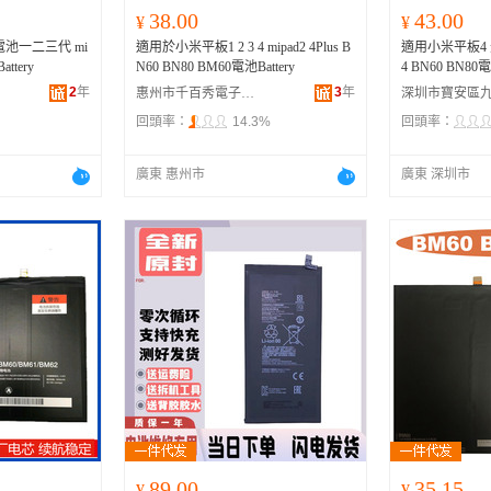
38.00
43.00
¥
¥
電池一二三代 mi
適用於小米平板1 2 3 4 mipad2 4Plus B
適用小米平板4 米P
ttery
N60 BN80 BM60電池Battery
4 BN60 BN8
2
年
3
年
惠州市千百秀電子商務有限公司
回頭率：
14.3%
回頭率：
廣東 惠州市
廣東 深圳市
89.00
35.15
¥
¥