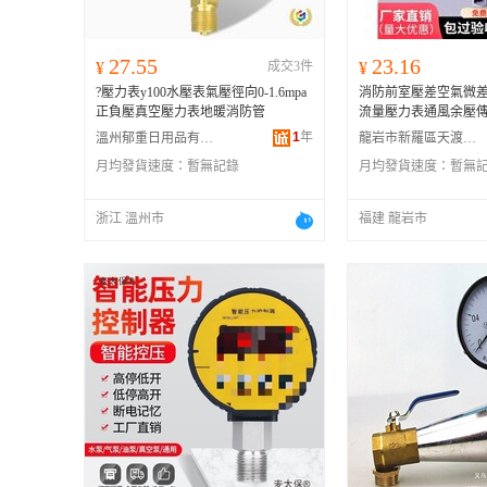
27.55
23.16
¥
成交3件
¥
?壓力表y100水壓表氣壓徑向0-1.6mpa
消防前室壓差空氣微
正負壓真空壓力表地暖消防管
流量壓力表通風余壓
1
年
溫州郁重日用品有限公司
龍岩市新羅區天渡財電子商務商行
月均發貨速度：
暫無記錄
月均發貨速度：
暫無
浙江 溫州市
福建 龍岩市