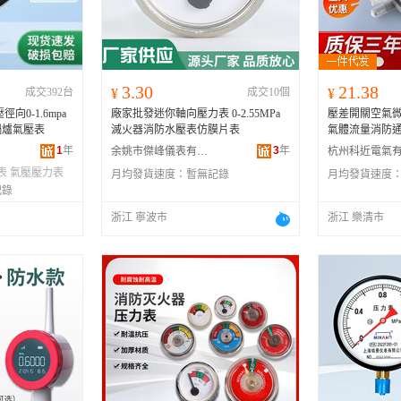
河南
福建
辽宁
安徽
山西
海南
内蒙古
吉林
湖北
湖南
江西
宁夏
3.30
21.38
成交392台
¥
成交10個
¥
青海
陕西
甘肃
四川
向0-1.6mpa
廠家批發迷你軸向壓力表 0-2.55MPa
壓差開關空氣
贵州
西藏
香港
澳门
鍋爐氣壓表
滅火器消防水壓表仿膜片表
氣體流量消防
1
年
3
年
余姚市傑峰儀表有限公司
表
氣壓壓力表
月均發貨速度：
暫無記錄
月均發貨速度
記錄
浙江 寧波市
浙江 樂清市