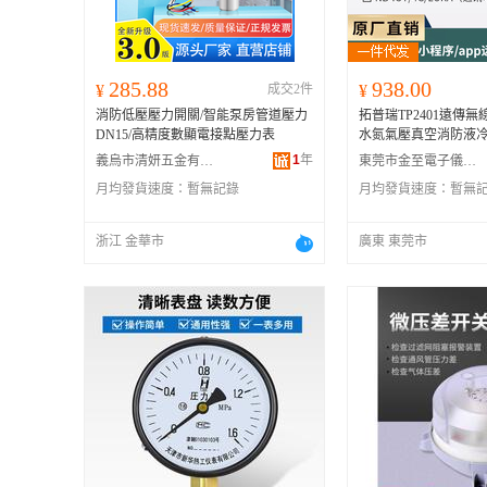
285.88
938.00
¥
成交2件
¥
消防低壓壓力開關/智能泵房管道壓力
拓普瑞TP2401遠傳
DN15/高精度數顯電接點壓力表
水氮氣壓真空消防液
1
年
義烏市清妍五金有限公司
東莞市金至電子儀器有限公司
月均發貨速度：
暫無記錄
月均發貨速度：
暫無
浙江 金華市
廣東 東莞市