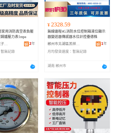
2328.59
¥
水壓家用消防真空表負壓
無線遠程4G消防水位控制箱液位顯示
鍋爐壓力表1mpa
器變送器傳感器水位計控壘德株
2
年
1
年
高州市豪爾詩電子商務商行
郴州市北湖區羔祥貿易商行
：
暫無記錄
月均發貨速度：
暫無記錄
湖南 郴州市