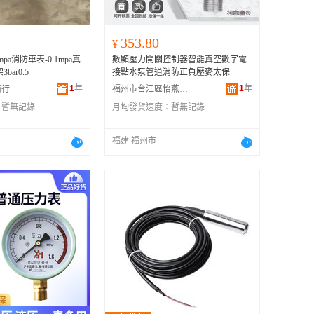
353.80
¥
mpa消防車表-0.1mpa真
數顯壓力開關控制器智能真空數字電
bar0.5
接點水泵管道消防正負壓麥太保
1
年
1
年
商行
福州市台江區怡燕貿易有限公司
：
暫無記錄
月均發貨速度：
暫無記錄
福建 福州市