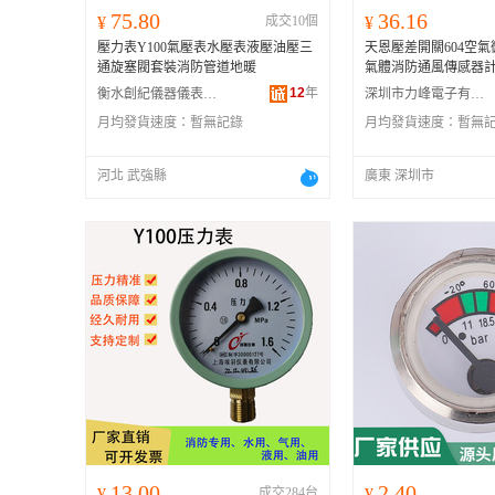
75.80
36.16
¥
成交10個
¥
壓力表Y100氣壓表水壓表液壓油壓三
天恩壓差開關604空
通旋塞閥套裝消防管道地暖
氣體消防通風傳感器
12
年
衡水創紀儀器儀表有限公司
深圳市力峰電子有限公司
月均發貨速度：
暫無記錄
月均發貨速度：
暫無
河北 武強縣
廣東 深圳市
13.00
2.40
¥
成交284台
¥