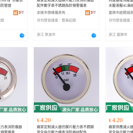
.1MPa】水壓表
廠家定制滅火器膜片壓力表消防儀器
芮捷遠程消壓
消防管道
配件數字表不銹鋼指針預警儀表
水壓液壓4G無
3
年
3
年
余姚市傑峰儀表有限公司
記錄
月均發貨速度：
暫無記錄
月均發貨速度
浙江 寧波市
浙江 嘉興市
4.20
4.20
¥
¥
壓力表消防儀器
廠家定制滅火器仿膜片壓力表不銹鋼
廠家供應滅火
針預警儀表
安全指示壓力儀表消防器材配件
安全指示壓力