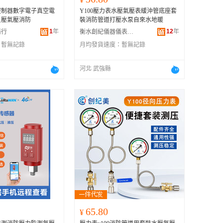
控制器數字電子真空電
Y100壓力表水壓氣壓表緩沖管底座套
負壓氣壓消防
裝消防管道打壓水泵自來水地暖
1
年
12
年
商行
衡水創紀儀器儀表有限公司
：
暫無記錄
月均發貨速度：
暫無記錄
河北 武強縣
65.80
¥