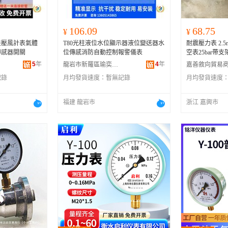
106.09
68.75
¥
¥
差壓風計表氣體
T80光柱液位水位顯示器液位變送器水
耐震壓力表 2.5
傳感器開關
位傳感消防自動控制報警儀表
空表25bar帶支架3
5
年
4
年
龍岩市新羅區瑜奕電子商務商行
嘉善敘向貿易
記錄
月均發貨速度：
暫無記錄
月均發貨速度
福建 龍岩市
浙江 嘉興市