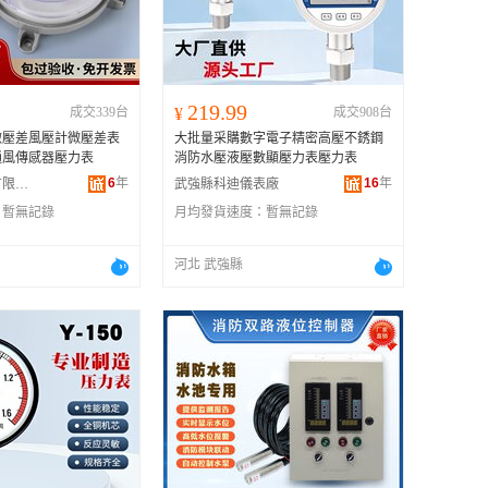
广西
黑龙江
新疆
219.99
成交339台
¥
成交908台
云南
微壓差風壓計微壓差表
大批量采購數字電子精密高壓不銹鋼
台湾
通風傳感器壓力表
消防水壓液壓數顯壓力表壓力表
6
年
16
年
杭州科近電氣有限公司
武強縣科迪儀表廠
：
暫無記錄
月均發貨速度：
暫無記錄
河北 武強縣