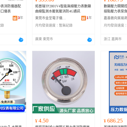
力表消防儀器配
拓普瑞TP2801V4智能無線壓力表數顯
數顯壓力開關
接口儀表
曲線監測水壓氣壓消防4G通訊
接點壓力表泵
3
年
1
年
東莞市金至電子儀器有限公司
嘉善敘向貿易
記錄
月均發貨速度：
暫無記錄
月均發貨速度
廣東 東莞市
浙江 嘉興市
4.50
686.25
¥
¥