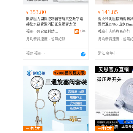
353.80
141.85
¥
¥
數顯壓力開關控制器智能真空數字電
消火栓測壓接頭消防
接點水泵管道消防正負壓麥太保
置標准DN65,出水19mm
1
年
福州市晉安區利然貿易商行
義烏市志昉貿易商行
月均發貨速度：
暫無記錄
月均發貨速度：
暫無
福建 福州市
浙江 金華市