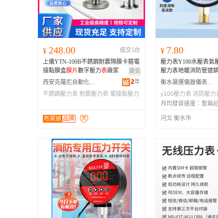
248.00
7.80
¥
成交5台
¥
上儀YTN-100B不銹鋼耐震隔膜卡箍電
壓力表Y100水壓表氣壓徑
接點膜盒
膜片
數字壓力
表
廠家
壓力表地暖消防管道
廣告
2
年
西安克羅尼自動化工程有限公司
衡水晟運儀器儀表有限公司
不銹鋼壓力表
耐震壓力表
電接點壓力
y100壓力表
消防壓力
表
月均發貨速度：
暫無
河北 衡水市
布萊迪
品牌