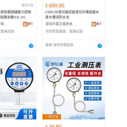
600.00
成交1台
¥
力表耐震鍋爐壓力控制
UMD-99液位變送器液位計傳感器水
壓自動YK-101
庫大壩消防水池
8
年
6
年
溫州虹昌儀表有限公司
深圳市雲正儀表有限公司
：
暫無記錄
月均發貨速度：
暫無記錄
廣東 深圳市寶安區
36.80
¥