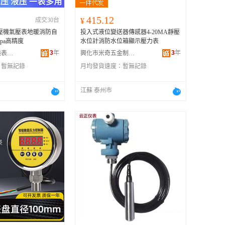
415.12
成交30台
¥
表空壓機氣壓表地暖消防自
投入式液位變送器傳感器4-20MA靜壓
mpa高精度
水位計消防水位箱顯示壓力表
3
年
3
年
衡水銘洋儀器儀表有限公司
興化市米奇五金制品有限公司
：
暫無記錄
月均發貨速度：
暫無記錄
江蘇 泰州市