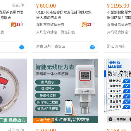
600.00
1195.00
成交2件
¥
¥
氣微壓差表壓力表
UMD-99液位變送器液位計傳感器水
不銹鋼數顯壓
計風壓表
庫大壩消防水池
器消防壓力開關氣
23
年
13
年
深圳市雲敏儀表有限公司
記錄
月均發貨速度：
暫無記錄
月均發貨速度
廣東 深圳市寶安區
浙江 溫州市
399.00
168.75
成交700個
¥
¥