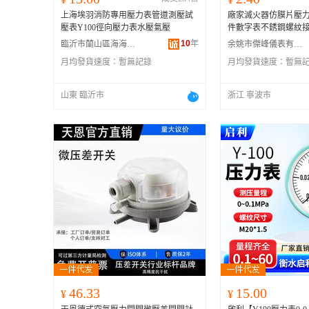
上海埃羽消防專用壓力表管道測壓試
廠家滅火器仿膜片壓
壓表Y100徑向壓力表水壓氣壓
件數字表不銹鋼螺紋
10
年
臨沂市蘭山區海海森水暖管件經銷商行
余姚市傑峰儀表有限公司
月均發貨速度：
暫無記錄
月均發貨速度：
暫無
山東 臨沂市
浙江 寧波市
46.33
15.00
¥
¥