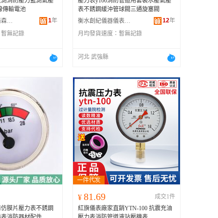
監測消防壓力監測氣壓
壓力表y100消防管道用套裝水壓氣壓
線傳輸電池
表不銹鋼緩沖管球閥三通旋塞閥
1
年
12
年
嘉興市經開城南森昂貿易商行
衡水創紀儀器儀表有限公司
：
暫無記錄
月均發貨速度：
暫無記錄
河北 武強縣
81.69
¥
成交1件
器仿膜片壓力表不銹鋼
紅旗儀表廠家直銷YTN-100 抗震充油
儀表消防器材配件
壓力表消防管道液站壓機表