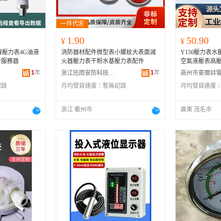
1.90
50.90
¥
¥
無線壓力表4G油液
消防器材配件微型表小螺紋大表面滅
Y150壓力表
冷服務器
火器壓力表干粉水基壓力表配件
空氣液壓表高壓
1
年
1
年
浙江迅雨安防科技有限公司
記錄
月均發貨速度：
暫無記錄
月均發貨速度
浙江 衢州市
廣東 茂名市