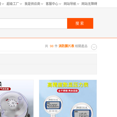
搜索
共
98
件
消防膜片表
相關產品
购距离:
区
华北区
重庆
河北