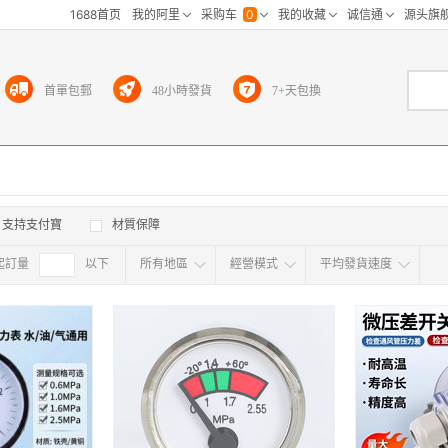
首單包郵
48小時發貨
7+天包換
支持支付寶
材質保障
起訂量
確定
以下
所有地區
經營模式
平均發貨速度
所有地区
采
江浙沪
华东区
华南区
华中
海外
北京
上海
天津
广东
浙江
江苏
山东