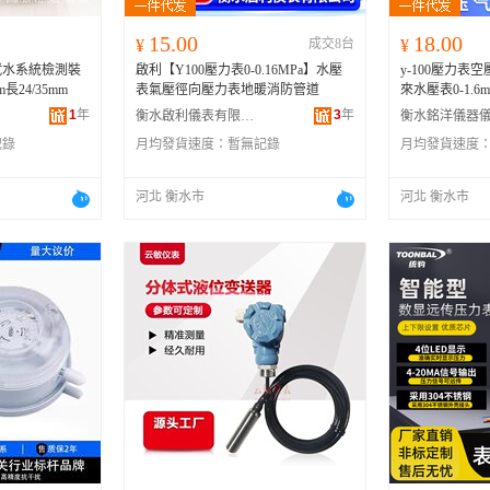
15.00
18.00
¥
成交8台
¥
試水系統檢測裝
啟利【Y100壓力表0-0.16MPa】水壓
y-100壓力
長24/35mm
表氣壓徑向壓力表地暖消防管道
來水壓表0-1.6
1
年
3
年
衡水啟利儀表有限公司
記錄
月均發貨速度：
暫無記錄
月均發貨速度
河北 衡水市
河北 衡水市