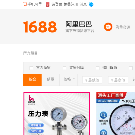
海量貨源
所有類目
實力商家
買家保障
進口貨源
綜合
銷量
價格
確定