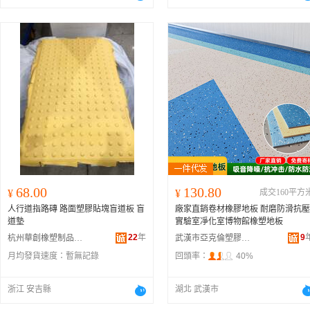
68.00
130.80
¥
¥
成交160平方
人行道指路磚 路面塑膠貼塊盲道板 盲
廠家直銷卷材橡膠地板 耐磨防滑抗壓
道墊
實驗室凈化室博物館橡塑地板
22
年
9
杭州華創橡塑制品有限公司
武漢市亞克倫塑膠制品有限公司
月均發貨速度：
暫無記錄
回頭率：
40%
浙江 安吉縣
湖北 武漢市