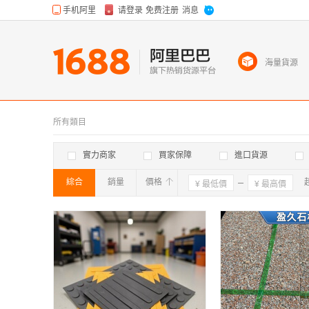
海量貨源
所有類目
實力商家
買家保障
進口貨源
綜合
銷量
價格
確定