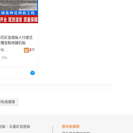
广西
黑龙江
新疆
云南
蓮花紅盲道板人行道芝
台湾
拉槽盲點地鋪石板
2
年
五蓮縣弘博石材有限公司
0%
發布詢價單
動版：
五蓮紅盲道板
發布詢價單