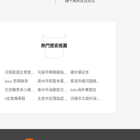
讓千萬商家找到您
熱門搜索推薦
河南歐渡企業營銷策划有限公司
句容市華陽鎮強明建材經營部
硬抄筆記本
linux 密碼無效
泉州市和聖本電子商務有限公司
慈溪市橫河鎮振邦軸承廠
北京馥青禾小確茶餐飲管理有限公司
泰州市海陵區日新電線電纜經營部
dehu海外專營店
6女魚嘴單鞋
太原市迎澤區超寧永通煙酒商店
汾陽市北廓村海艷副食加工部