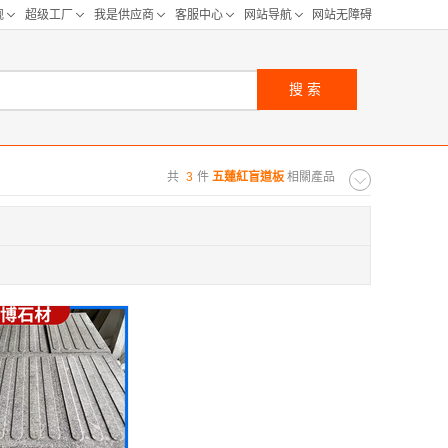
搜索
共
3
件
五蓮紅盲道板
相關產品
购距离:
区
华北区
重庆
河北