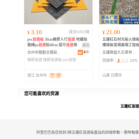
3.10
21.00
¥
成交61931個
¥
pvc
盲道
板
30cm橡膠人行
盲道
地鐵指
五蓮紅石材光板火燒
路磚pu
盲道
貼40cm 提示
盲道
條
樓梯板常規廣場工程
廣告
4
年
台州市龍勤交通設施有限公司
五蓮縣盈久石業有限公司
橡膠盲道
橡膠盲道板
pvc盲道
回頭率：
10%
浙江 台州市
山東 日照市
您可能喜欢的货源
五蓮紅盲道
阿里巴巴為您找到3條五蓮紅盲道板產品的詳細參數，實時報價