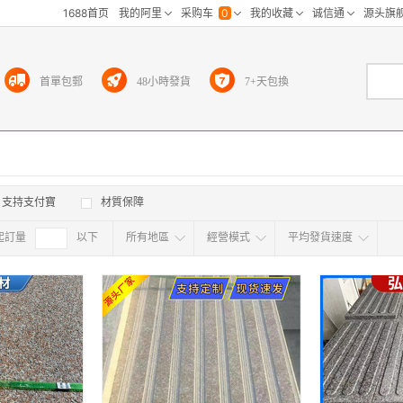
首單包郵
48小時發貨
7+天包換
支持支付寶
材質保障
起訂量
確定
以下
所有地區
經營模式
平均發貨速度
所有地区
采
江浙沪
华东区
华南区
华中
海外
北京
上海
天津
广东
浙江
江苏
山东