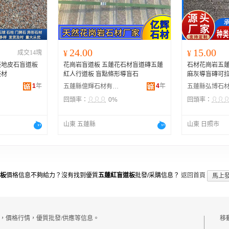
河南
福建
辽宁
安徽
山西
海南
内蒙古
吉林
湖北
湖南
江西
宁夏
24.00
15.00
成交14塊
¥
¥
青海
陕西
甘肃
四川
板地皮石盲道板
花崗岩盲道板 五蓮花石材盲道磚五蓮
石材花崗岩五
贵州
西藏
香港
澳门
板材
紅人行道板 盲點條形導盲石
麻灰導盲磚可
1
年
4
年
五蓮縣億輝石材有限公司
回頭率：
0%
回頭率：
山東 五蓮縣
山東 日照市
板
價格信息不夠給力？沒有找到優質
五蓮紅盲道板
批發/采購信息？
返回首頁
馬上
，價格行情，優質批發/供應等信息。
移