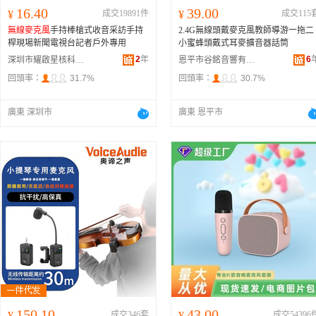
16.40
39.00
¥
成交19891件
¥
成交115
無線麥克風
手持棒槍式收音采訪手持
2.4G無線頭戴麥克風教師導游一拖二
桿現場新聞電視台記者戶外專用
小蜜蜂頭戴式耳麥擴音器話筒
2
年
6
深圳市耀啟星核科技有限公司
恩平市谷銘音響有限公司
回頭率：
31.7%
回頭率：
30.7%
廣東 深圳市
廣東 恩平市
150.10
43.00
¥
成交346套
¥
成交54396