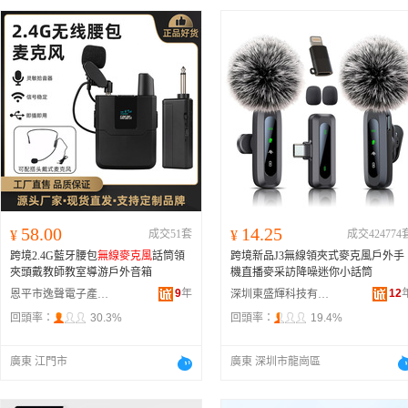
58.00
14.25
¥
成交51套
¥
成交424774
跨境2.4G藍牙腰包
無線麥克風
話筒領
跨境新品J3無線領夾式麥克風戶外手
夾頭戴教師教室導游戶外音箱
機直播麥采訪降噪迷你小話筒
9
年
12
恩平市逸聲電子產品批發商行
深圳東盛輝科技有限公司
回頭率：
30.3%
回頭率：
19.4%
廣東 江門市
廣東 深圳市龍崗區