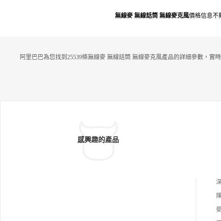
無線麥 無線話筒 無線麥克風
價格信息不
阿里巴巴為您找到25539條無線麥 無線話筒 無線麥克風產品的詳細參數，實
感興趣的產品