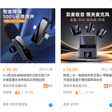
39.50
58.00
¥
成交201套
¥
成交37
H19新品私模無線領夾式麥克風戶外
跨境二合一無線領夾麥克風H7帶數顯
手機直播收音降噪采訪視頻話筒
充電倉直播手機拍攝降噪收音
1
年
3
深圳市聆浩通科技有限公司
深圳市湘音電子科技有限公司
回頭率：
37.5%
回頭率：
27.4%
廣東 深圳市寶安區
廣東 深圳市