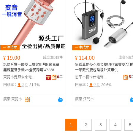
19.00
114.00
¥
成交38618件
¥
成交466
話筒音響一體麥克風家用唱K歌兒童
無線萬能麥克風金屬UHF領夾麥A1
無線藍牙手機ktv全民跨境WS858
一頭戴式腰包跨境外貿專供
6
年
5
東莞市泛亞未來電子有限公司
恩平市德卡仕電聲器材有限公司
回頭率：
31.7%
回頭率：
20.6%
廣東 東莞市
廣東 江門市
1
2
3
4
5