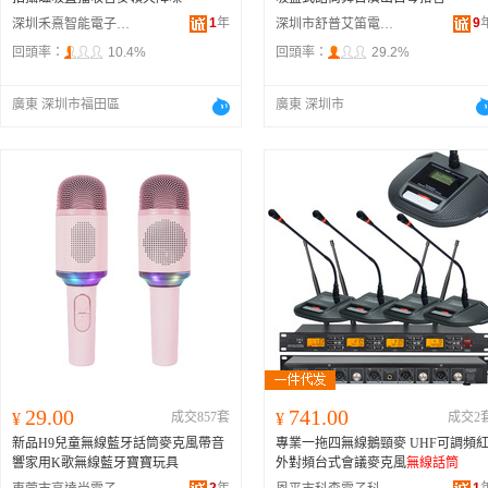
1
年
9
深圳禾熹智能電子有限公司
深圳市舒普艾笛電子有限公司
回頭率：
10.4%
回頭率：
29.2%
廣東 深圳市福田區
廣東 深圳市
29.00
741.00
¥
成交857套
¥
成交2
新品H9兒童無線藍牙話筒麥克風帶音
專業一拖四無線鵝頸麥 UHF可調頻
響家用K歌無線藍牙寶寶玩具
外對頻台式會議麥克風
無線話筒