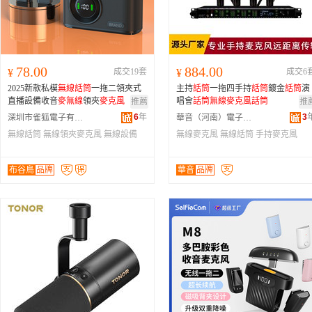
78.00
884.00
¥
成交19套
¥
成交6
2025新款私模
無線
話筒
一拖二領夾式
主持
話筒
一拖四手持
話筒
鍍金
話筒
演
直播設備收音
麥
無線
領夾
麥克風
唱會
話筒
無線
麥克風
話筒
推薦
推
6
年
3
深圳市雀狐電子有限公司
華音（河南）電子科技有限公司
無線話筒
無線領夾麥克風
無線設備
無線麥克風
無線話筒
手持麥克風
布谷鳥
品牌
華音
品牌