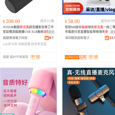
208.00
58.00
¥
成交152套
¥
成交6978
TONOR動圈
麥克風
錄音播客音樂工作
新款M8迷你
無線
領夾
麥克風
一拖二
室設備游戲廣播USB XLR動態
話筒
充電倉抖音直播智能降噪領夾
麥
廣告
廣
6
年
11
福建臻鴻電子科技有限公司
深圳騏思創新電子科技有限公司
usb麥克風
游戲設備
錄音麥克風
福建 福州市馬尾區
selfiecom
品牌