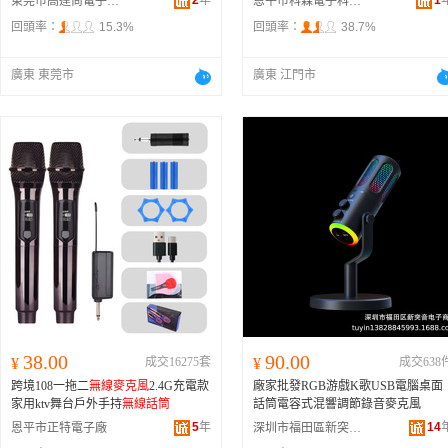
2
年
1
東莞市高達尚電子有限公司
恩平市科森電子科技有限公司
回頭率：
15.3%
回頭率：
38.7%
廣東 東莞市
廣東 江門市
38.00
90.00
¥
成交16275套
¥
成交638
跨境108一拖二
無線麥克風
2.4G充電款
廠家批發RGB游戲K歌USB電腦桌面
家用ktv舞台戶外手持
無線話筒
話筒電容式混響調節錄音麥克風
5
年
14
恩平市正特電子廠
深圳市福田區新突音電子商行