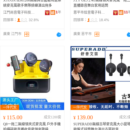
XTUGA IEM1200無線舞台監聽耳返系
J.I.Y GE5 2.4G無線領夾麥克風一拖
統麥克風歌手樂隊排練演出拖多
直播錄音舞台家用話筒
1
年
11
江門尚音電子科技有限責任公司
恩平市炫音電子科技有限公司
回頭率：
32.8%
回頭率：
18.4%
廣東 江門市
廣東 恩平市
115.00
139.00
¥
成交1200套
¥
成交2
Q8一拖二無線領夾式麥克風 戶外手機
SUPERADD無線古琴麥克風大小提
拍攝磁吸直播收音麥領夾降噪
吸盤式話筒舞台演出古琴拾音