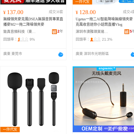
137.00
128.00
¥
成交38套
¥
成交4
無線領夾麥克風DSEA無損音質專業直
Ugetus一拖二AI智能降噪無線領夾麥
播麥M2一拖二降噪領夾麥
克風收音迷你小話筒直播Vlog
2
年
5
致真音頻科技（東莞）有限公司
深圳市澳雅琪貿易有限公司
回頭率：
9%
回頭率：
21.3%
廣東 東莞市
廣東 深圳市光明新區