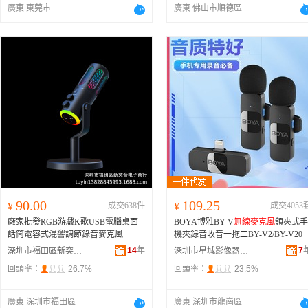
廣東 東莞市
廣東 佛山市順德區
90.00
109.25
¥
成交638件
¥
成交4053
廠家批發RGB游戲K歌USB電腦桌面
BOYA博雅BY-V
無線麥克風
領夾式手
話筒電容式混響調節錄音麥克風
機夾錄音收音一拖二BY-V2/BY-V20
14
年
7
深圳市福田區新突音電子商行
深圳市星城影像器材有限公司
回頭率：
26.7%
回頭率：
23.5%
廣東 深圳市福田區
廣東 深圳市龍崗區