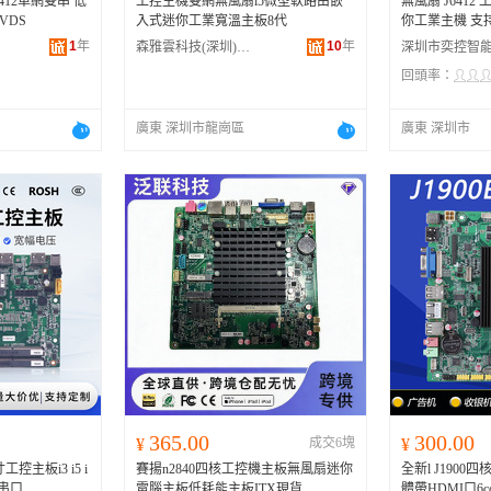
J6412單網雙串 低
工控主機雙網無風扇i5微型軟路由嵌
無風扇 J6412 
VDS
入式迷你工業寬溫主板8代
你工業主機 支持 
1
年
10
年
森雅雲科技(深圳)有限公司
回頭率：
廣東 深圳市龍崗區
廣東 深圳市
365.00
300.00
¥
成交6塊
¥
控主板i3 i5 i
賽揚n2840四核工控機主板無風扇迷你
全新l J190
多串口
電腦主板低耗能主板ITX現貨
體帶HDMI口6