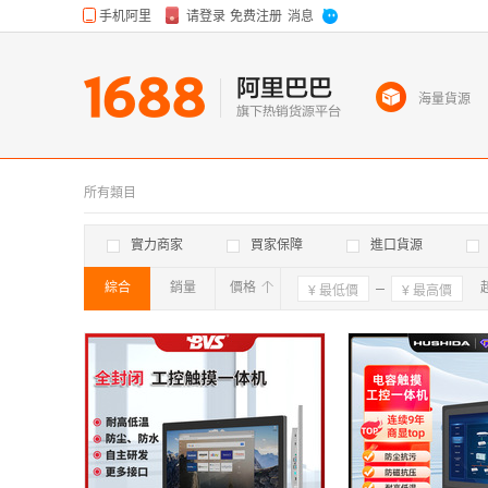
海量貨源
所有類目
實力商家
買家保障
進口貨源
綜合
銷量
價格
確定