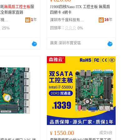
功耗
無風扇工控主板
服
J1900四核Nano ITX 工控主板 無風扇
式全新廠家直銷
四網卡 4網卡
1
年
16
年
深圳市控匯計算機有限公司
深圳市千度科技有限公司
25%
回頭率：
0%
廣東 深圳市寶安區
1550.00
¥
成交6台