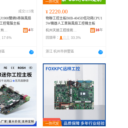
2220.00
成交115塊
¥
1900雙網6串無風扇
物聯工控主板IMB-4045D低功耗CPU1
機工控電腦主板
5W機器人工業無風扇工控機主板
4
年
16
年
深圳市歆亮科技有限公司
杭州天迪工控技術股份有限公司
17.6%
回頭率：
33.3%
崗區
浙江 杭州市拱墅區