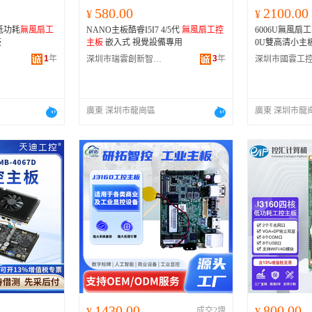
580.00
2100.00
¥
¥
入式低功耗
無風扇工
NANO主板酷睿I5I7 4/5代
無風扇工控
6006U無風扇工業
板
主板
嵌入式 視覺設備專用
0U雙高清小主
1
年
3
年
深圳市瑞雲創新智能科技有限公司
廣東 深圳市龍崗區
廣東 深圳市龍
1430.00
800.00
¥
成交2塊
¥