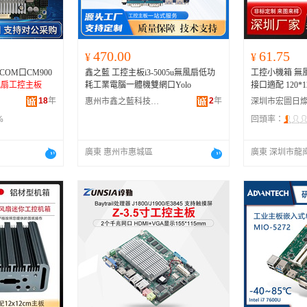
470.00
61.75
¥
¥
COM口CM900
鑫之藍 工控主板i3-5005u無風扇低功
工控小機箱 無
風扇工控主板
耗工業電腦一體機雙網口Yolo
接口適配 120*1
18
年
2
年
惠州市鑫之藍科技有限公司
%
回頭率：
廣東 惠州市惠城區
廣東 深圳市龍