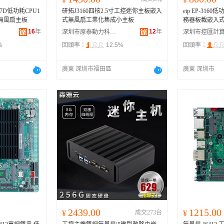
7D低功耗CPU1
研拓J3160四核2.5寸工控迷你主板嵌入
eip EP-3160低
無風扇主板
式無風扇工業化集成小主板
務器板載嵌入
16
年
12
年
深圳市原泰動力科技有限公司
%
回頭率：
12.5%
回頭率：
廣東 深圳市福田區
廣東 深圳市
2439.00
1215.00
¥
成交273台
¥