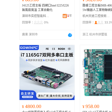
J4125工控主板 四網口Intel I225/I226
酷睿工控主板IMB-406
無風扇寬溫 工業自動化
5W機器人工業物聯網
1
年
深圳市奕控智能科技有限公司
杭州天迪工控技術股份有限公司
回頭率：
0%
回頭率：
33.3
廣東 深圳市
浙江 杭州市拱墅區
4800.00
958.00
¥
¥