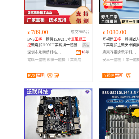
789.00
1080.00
¥
成交2865台
¥
BVS
工控
一體機15.6/21.5寸
無
風扇
工
互視達
工控
一體機嵌
控
機電腦J1900工業觸摸一體機
工業電腦主機安卓觸
廣告
18
年
深圳市永興盛科技有限公司
廣東互視達電子科技有限公司
電腦一體機
觸摸一體機
工業風扇
安卓一體機
工業一體
示器
BVS
品牌
互視達
品牌