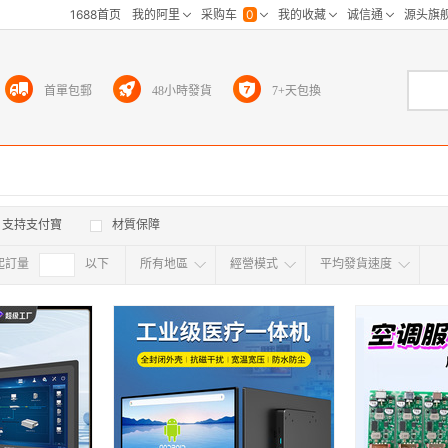
首單包郵
48小時發貨
7+天包換
支持支付寶
材質保障
起訂量
確定
以下
所有地區
經營模式
平均發貨速度
所有地区
采
江浙沪
华东区
华南区
华中
海外
北京
上海
天津
广东
浙江
江苏
山东