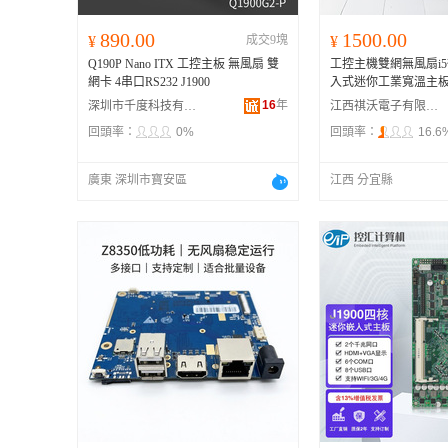
890.00
1500.00
¥
成交9塊
¥
Q190P Nano ITX 工控主板 無風扇 雙
工控主機雙網無風扇i
網卡 4串口RS232 J1900
入式迷你工業寬溫主板
16
年
深圳市千度科技有限公司
江西祺沃電子有限公司
回頭率：
0%
回頭率：
16.6
廣東 深圳市寶安區
江西 分宜縣