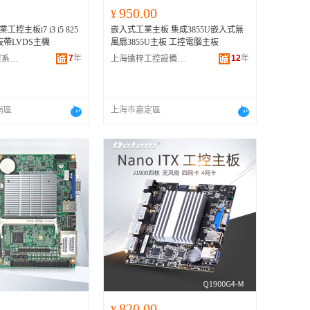
950.00
¥
工控主板i7 i3 i5 825
嵌入式工業主板 集成3855U嵌入式無
板帶LVDS主機
風扇3855U主板 工控電腦主板
7
年
12
年
深圳市國雲工控系統有限公司
上海遠梓工控設備有限公司
崗區
上海市嘉定區
820.00
¥