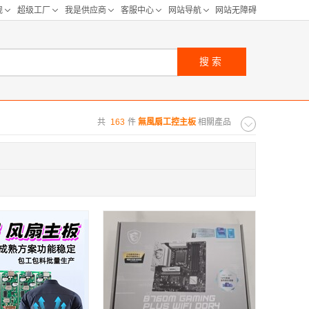
搜索
共
163
件
無風扇工控主板
相關產品
购距离:
区
华北区
重庆
河北