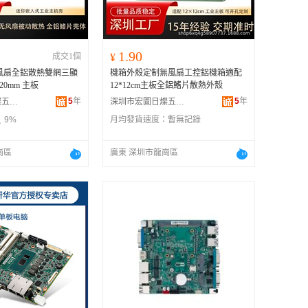
1.90
成交1個
¥
風扇全鋁散熱雙網三顯
機箱外殼定制無風扇工控鋁機箱適配
20mm 主板
12*12cm主板全鋁鰭片散熱外殼
5
年
5
年
深圳市宏圖日燦五金塑膠制品有限公司
深圳市宏圖日燦五金塑膠制品有限公司
9%
月均發貨速度：
暫無記錄
崗區
廣東 深圳市龍崗區