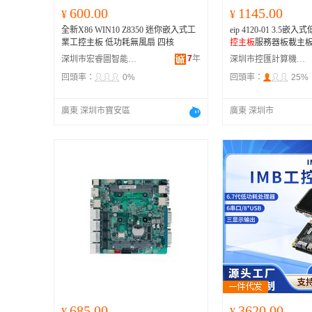
600.00
1145.00
¥
¥
全新X86 WIN10 Z8350 迷你嵌入式工
eip 4120-01 3.5嵌
業工控主板 低功耗無風扇 四核
控主板
服務器板載主
7
年
深圳市宏睿圖智能有限公司
深圳市控匯計算機有限公司
回頭率：
0%
回頭率：
25%
廣東 深圳市寶安區
廣東 深圳市
685.00
3620.00
¥
¥