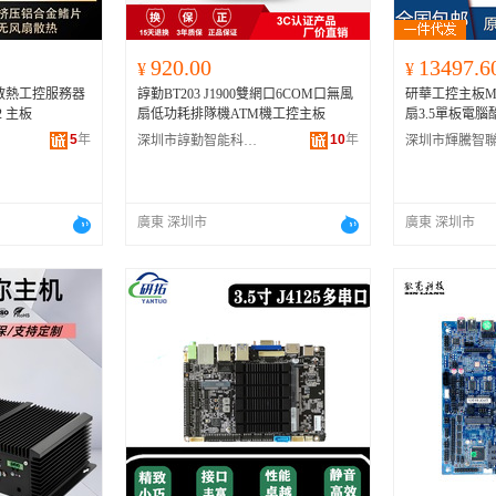
920.00
13497.6
¥
¥
諄勤BT203 J1900雙網口6COM口無風
研華工控主板MI
2 主板
扇低功耗排隊機ATM機工控主板
扇3.5單板電腦
5
年
10
年
深圳市諄勤智能科技有限公司
廣東 深圳市
廣東 深圳市