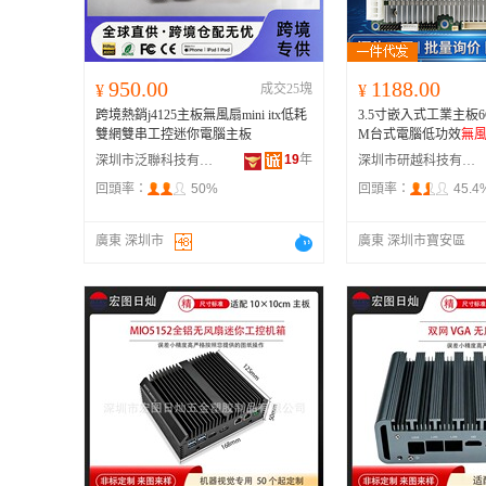
950.00
1188.00
¥
成交25塊
¥
跨境熱銷j4125主板無風扇mini itx低耗
3.5寸嵌入式工業主板6
雙網雙串工控迷你電腦主板
M台式電腦低功效
無
19
年
深圳市泛聯科技有限公司
深圳市研越科技有限公司
回頭率：
50%
回頭率：
45.4
廣東 深圳市
廣東 深圳市寶安區