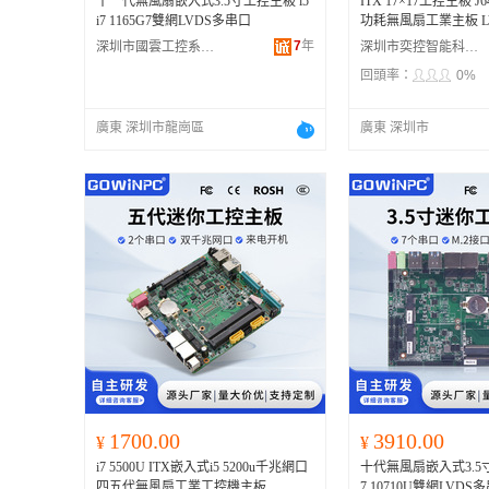
十一代無風扇嵌入式3.5寸工控主板 i5
ITX 17×17工控主板 
i7 1165G7雙網LVDS多串口
功耗無風扇工業主板 L
7
年
深圳市國雲工控系統有限公司
深圳市奕控智能科技有限公司
回頭率：
0%
廣東 深圳市龍崗區
廣東 深圳市
1700.00
3910.00
¥
¥
i7 5500U ITX嵌入式i5 5200u千兆網口
十代無風扇嵌入式3.5寸工
四五代無風扇工業工控機主板
7 10710U雙網LVDS