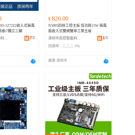
0
820.00
¥
O-5272Z2嵌入式無風
N5095四核工控主板 低功耗15W 無風
酷睿i7獨立三顯
扇嵌入式雙網雙串工業主板
7
年
1
年
深圳市輝騰智聯科技有限公司
深圳市奕控智能科技有限公司
回頭率：
0%
廣東 深圳市