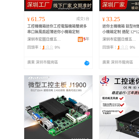
61.75
33.25
¥
成交1台
¥
工控機機箱迷你工控電腦機箱雙網多
迷你主機機箱 鋁型材散熱工控服務器
串口無風扇超薄迷你小機箱定制
小機箱定制 適配 12*1
5
年
深圳市宏圖日燦五金塑膠制品有限公司
深圳市宏圖日燦五金塑膠制品有限公司
回頭率：
9%
回頭率：
9%
廣東 深圳市龍崗區
廣東 深圳市龍崗區