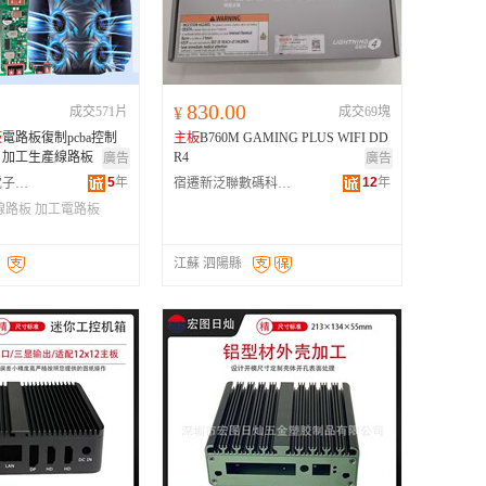
广西
黑龙江
新疆
830.00
成交571片
¥
成交69塊
云南
板
電路板復制pcba控制
主板
B760M GAMING PLUS WIFI DD
台湾
片加工生產線路板
R4
廣告
廣告
5
年
12
年
深圳聚源盛通電子有限公司
宿遷新泛聯數碼科技有限公司
線路板
加工電路板
江蘇 泗陽縣