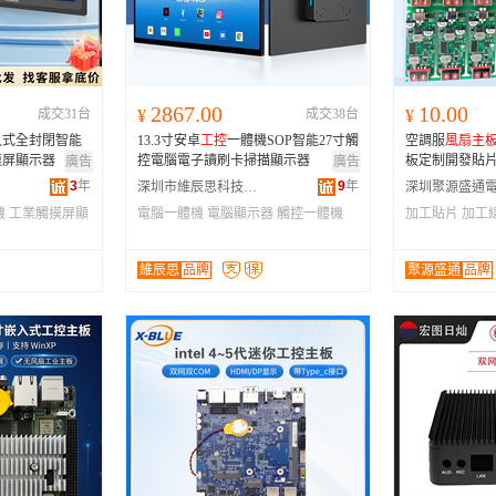
河南
福建
辽宁
安徽
山西
海南
内蒙古
吉林
湖北
湖南
江西
宁夏
2867.00
10.00
成交31台
¥
成交38台
¥
青海
陕西
甘肃
四川
入式全封閉智能
13.3寸安卓
工控
一體機SOP智能27寸觸
空調服
風扇
主
贵州
西藏
香港
澳门
摸屏顯示器
控電腦電子讀刷卡掃描顯示器
板定制開發貼
廣告
廣告
3
年
9
年
深圳市維辰思科技有限公司
機
工業觸摸屏顯
電腦一體機
電腦顯示器
觸控一體機
加工貼片
加工
維辰思
品牌
聚源盛通
品牌