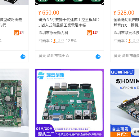
650.00
528.00
¥
¥
5微型軟路由嵌
研拓 3.5寸賽揚十代迷你工控主板J412
全新低功耗四核J
8代
5 嵌入式無風扇工業電腦主板
靜音ITX一體
2
年
12
年
深圳市原泰動力科技有限公司
%
回頭率：
12.5%
回頭率：
廣東 深圳市福田區
廣東 深圳市龍