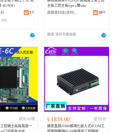
工控主板 6 網口 2.5G 迷
森雅雲廠家45代i3i5i7無風扇工業工控
4G/WiFi
主板工控主板type-c雙sata
1
年
10
年
深圳市奕控智能科技有限公司
森雅雲科技(深圳)有限公司
0%
廣東 深圳市龍崗區
1839.00
成交192塊
¥
成交8台
0四核工控機主板無風扇一
廠家直銷J1900模塊化嵌入式6COM工
com口低耗能主板
控電腦雙網6USB無風扇工控機器