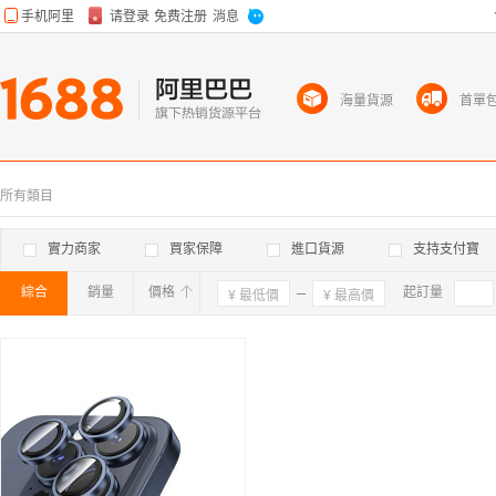
海量貨源
首單
所有類目
實力商家
買家保障
進口貨源
支持支付寶
綜合
銷量
價格
確定
起訂量