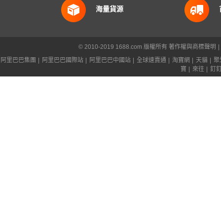
海量貨源
© 2010-2019 1688.com 版權所有
著作權與商標聲明
|
阿里巴巴集團
|
阿里巴巴國際站
|
阿里巴巴中國站
|
全球速賣通
|
淘寶網
|
天貓
|
聚
寶
|
來往
|
釘