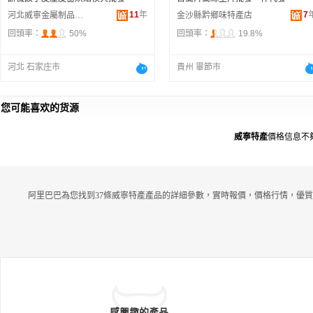
11
年
7
河北威寧金屬制品有限公司
金沙縣黔鄉味特產店
回頭率：
50%
回頭率：
19.8%
河北 石家庄市
貴州 畢節市
您可能喜欢的货源
威寧特產
價格信息不
阿里巴巴為您找到37條威寧特產產品的詳細參數，實時報價，價格行情，優質
感興趣的產品