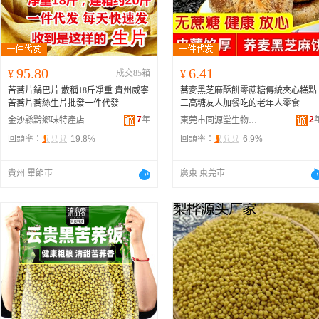
95.80
6.41
¥
成交85箱
¥
苦蕎片鍋巴片 散稱18斤凈重 貴州威寧
蕎麥黑芝麻酥餅零蔗糖傳統夾心糕點
苦蕎片蕎絲生片批發一件代發
三高糖友人加餐吃的老年人零食
7
年
2
金沙縣黔鄉味特產店
東莞市同源堂生物科技有限公司
回頭率：
19.8%
回頭率：
6.9%
貴州 畢節市
廣東 東莞市