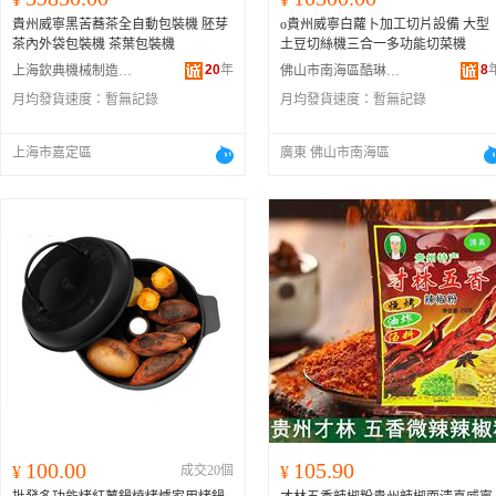
貴州威寧黑苦蕎茶全自動包裝機 胚芽
o貴州威寧白蘿卜加工切片設備 大型
茶內外袋包裝機 茶葉包裝機
土豆切絲機三合一多功能切菜機
20
年
8
上海欽典機械制造有限公司
佛山市南海區酷琳奇機械加工廠
月均發貨速度：
暫無記錄
月均發貨速度：
暫無記錄
上海市嘉定區
廣東 佛山市南海區
100.00
105.90
¥
成交20個
¥