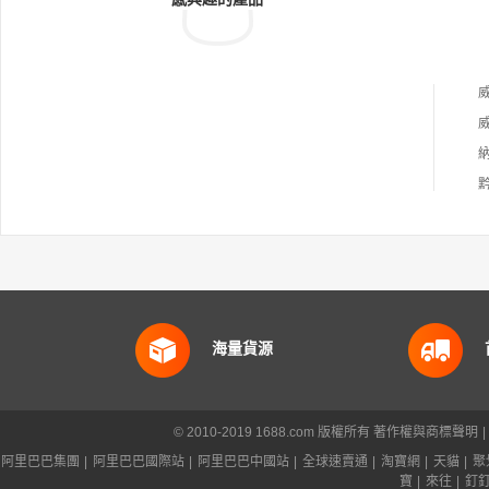
海量貨源
© 2010-2019 1688.com 版權所有
著作權與商標聲明
|
阿里巴巴集團
|
阿里巴巴國際站
|
阿里巴巴中國站
|
全球速賣通
|
淘寶網
|
天貓
|
聚
寶
|
來往
|
釘