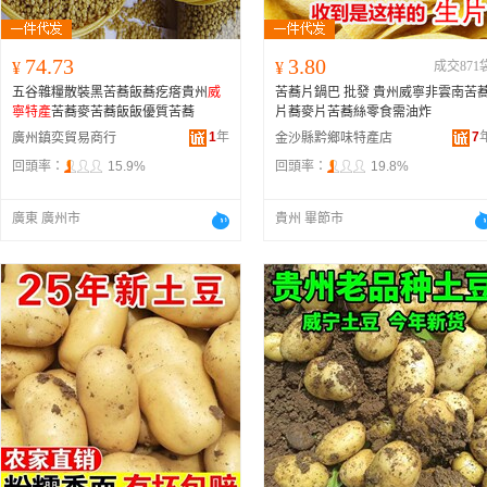
74.73
3.80
¥
¥
成交871
五谷雜糧散裝黑苦蕎飯蕎疙瘩貴州
威
苦蕎片鍋巴 批發 貴州威寧非雲南苦
寧特產
苦蕎麥苦蕎飯飯優質苦蕎
片蕎麥片苦蕎絲零食需油炸
1
年
7
廣州鎮奕貿易商行
金沙縣黔鄉味特產店
回頭率：
15.9%
回頭率：
19.8%
廣東 廣州市
貴州 畢節市