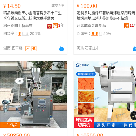
14.50
100.00
¥
成交5件
¥
精品爆肉樹王小金剛菩提手串十二生
定制多功能烤紅薯鍋燒烤爐家用烤鍋
肖守護文玩盤玩核桃念珠手鏈男
燒烤架地瓜烤肉盤無塗層不粘鍋
3
年
11
郴州錦閣工藝品有限公司
河北威寧金屬制品有限公司
回頭率：
20.1%
回頭率：
50%
湖南 宜章縣
河北 石家庄市
59850.00
10500.00
¥
¥