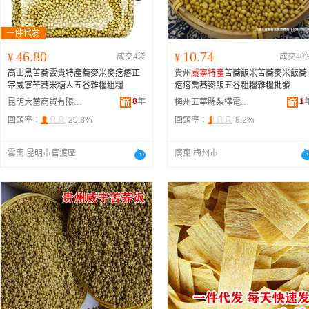
46.80
10.74
¥
成交4袋
¥
成交40
高山黑苦蕎雲貴特產蕎麥米麥疙瘩正
貴州
威寧特產
苦蕎飯米苦蕎麥米飯蕎
宗威寧苦蕎米糖人五谷雜糧粗糧
疙瘩喬蕎麥飯五谷粗糧雜糧批發
8
年
1
昆明大蓄商貿有限公司
梅州五華縣梨樺電子商務有限公司
回頭率：
20.8%
回頭率：
8.2%
雲南 昆明市官渡區
廣東 梅州市