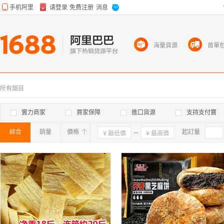
海量貨源
首單
所有類目
實力商家
買家保障
進口貨源
支持支付寶
綜合
銷量
價格
確定
起訂量