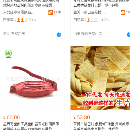
批發多功能烤紅薯鍋燒烤爐家用烤鍋
才林五香辣椒粉貴州辣椒面清真威寧
燒烤架地瓜烤肉盤無塗層不粘鍋
五香香辣蘸料火鍋干碟小包裝
11
年
1
河北威寧金屬制品有限公司
臨沂市蘭山區苑博電子商貿店
回頭率：
50%
回頭率：
13.7%
河北 石家庄市
山東 臨沂市蘭山區
60.00
52.80
¥
¥
墨西哥壓餅工具壓餅器玉米餅面團薄
苦蕎片鍋巴片 散稱9斤凈重 貴州威寧
餅機餃子皮壓皮器烘焙模具批發
苦蕎片蕎絲生片批發一件代發