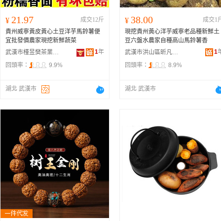
21.97
38.00
¥
成交12斤
¥
成交1
貴州威寧黃皮黃心土豆洋芋馬鈴薯便
現挖貴州黃心洋芋威寧老品種新鮮土
宜批發價農家現挖新鮮蔬菜
豆六盤水農家自種高山馬鈴薯香
1
年
1
武漢市槿昱樊茶業有限公司
武漢市洪山區昕凡商貿商行
回頭率：
9.9%
回頭率：
8.9%
湖北 武漢市
湖北 武漢市