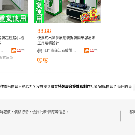
88.88
包裝超輕超小 槽
便攜式出國參展組裝拆裝簡單容易零
架
工具展櫃設計
11
年
11
年
市蓬江區駿騰展覽展示器材廠
江門市蓬江區駿騰展覽展示器材廠
攜式展架
作
價格信息不夠給力？沒有找到優質
特裝展台設計和制作
批發/采購信息？
返回首頁
時報價，價格行情，優質批發/供應等信息。
移