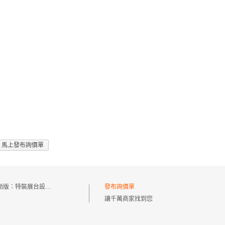
馬上發布詢價單
動版：
特裝展台設計和制作
發布詢價單
讓千萬商家找到您