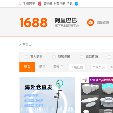
海量貨源
所有類目
實力商家
買家保障
進口貨源
綜合
銷量
價格
確定