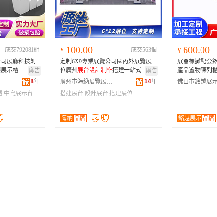
河南
福建
辽宁
安徽
山西
海南
内蒙古
吉林
湖北
湖南
江西
宁夏
100.00
600.00
成交792081組
¥
成交563個
¥
青海
陕西
甘肃
四川
公司展廳科技創
定制6X9專業展覽公司國內外展覽展
展會標攤配套
贵州
西藏
香港
澳门
廳展示櫃
位廣州
展台
設計
制作
搭建一站式
產品置物陳列
廣告
廣告
8
年
14
年
廣州市海納展覽展示器材有限公司
櫃
中島展示台
搭建展台
設計展台
搭建展位
海納
品牌
銘越展示
品牌