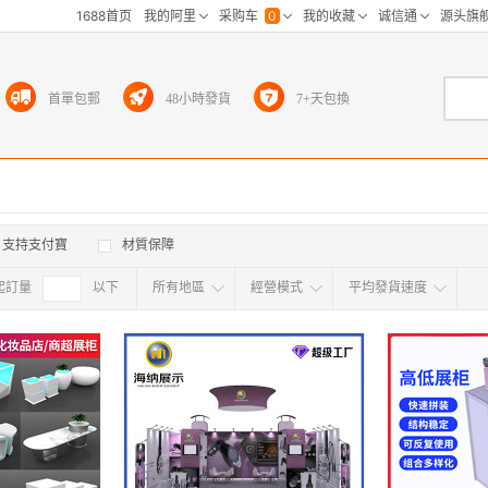
首單包郵
48小時發貨
7+天包換
支持支付寶
材質保障
起訂量
確定
以下
所有地區
經營模式
平均發貨速度
所有地区
采
江浙沪
华东区
华南区
华中
海外
北京
上海
天津
广东
浙江
江苏
山东