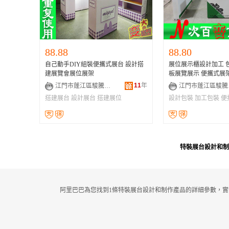
88.88
88.80
自己動手DIY組裝便攜式展台 設計搭
展位展示櫃設計加工 
建展覽會展位展架
板展覽展示 便攜式展
11
年
江門市蓬江區駿騰展覽展示器材廠
江門
搭建展台
設計展台
搭建展位
設計包裝
加工包裝
便
特裝展台設計和制
阿里巴巴為您找到1條特裝展台設計和制作產品的詳細參數，實