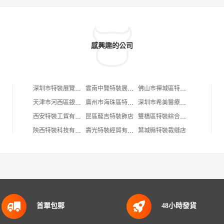
感興趣的公司
深圳市特裝展覽設計有限公司
雲南中覽特裝展覽設計工程有限公司
佛山市禪城區特裝展覽展具制作廠
天津市河西區銀藍特裝工程設計部（個體工商戶）
廣州市海珠區特裝設計服務部
深圳市希美醫療特裝設計有限公司
西安特裝工貿有限公司
昆區龍吉特裝飾店
雙橋區特裝綜合商店
陝西特裝科技有限公司
壽光特裝經貿有限公司
葉城縣特裝裁縫店
首單包郵
48小時發貨