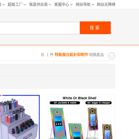
搜索
共
1
件
特裝展台設計和制作
相關產品
购距离:
区
华北区
重庆
河北