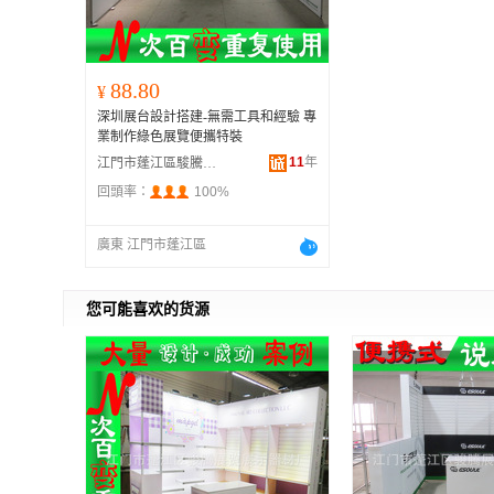
88.80
¥
深圳展台設計搭建-無需工具和經驗 專
業制作綠色展覽便攜特裝
11
年
江門市蓬江區駿騰展覽展示器材廠
回頭率：
100%
廣東 江門市蓬江區
您可能喜欢的货源