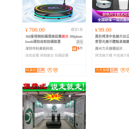
700.00
99.00
¥
成交1台
¥
360度視頻拍攝環繞設備
展台
360photo
異形烤漆中島展示台
booth環拍自助拍攝裝置
意發光展示體驗桌展
廣告
5
年
深圳市科美拓科技有限公司
廣州力天展櫃設計制作有限公司
自助設備
視頻展台
拍攝設備
烤漆展示櫃
中島展示
科美拓
品牌
力天展櫃
品牌