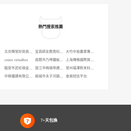
熱門搜索推薦
北京輝常好商貿有限公司
宜昌師友教育科技有限公司
大竹中易農業專業合作社
centos virtualbox
高郵市乃坤鐵板加工廠
上海傳格國際貿易有限公司
臨安市武松嶺金屬制品廠
晉江市梅嶺帝邁鞋店
常州福澤粉末科技有限公司
中移鐵通有限公司茂名分公司信宜朱砂營業廳
麻城市夫子河鎮戴樂平價超市
會員短信平台
7+天包換