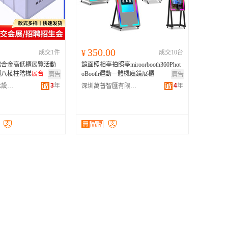
广西
黑龙江
新疆
350.00
成交1件
¥
成交10台
云南
鋁合金高低櫃展覽活動
鏡面照相亭拍照亭miroorbooth360Phot
台湾
櫃八棱柱階梯
展台
oBooth運動一體機魔鏡展櫃
廣告
廣告
3
年
4
年
佛山市銘越展示設備有限公司
深圳萬普智匯有限公司
無
品牌