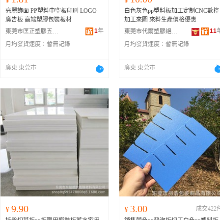
亮麗飾面 PP塑料中空板印刷 LOGO
白色灰色pp塑料板加工定制CNC數控
廣告板 高端塑膠包裝板材
加工來圖 來料生產價格優惠
1
年
11
東莞市匡正塑膠五金制品有限公司
東莞市代爾塑膠絕緣材料有限公司
月均發貨速度：
暫無記錄
月均發貨速度：
暫無記錄
廣東 東莞市
廣東 東莞市
9.90
3.00
¥
¥
成交422