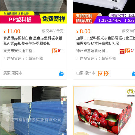
11.00
8.00
¥
成交4638千克
¥
成交30
食品級pp板材白色 黑色pp塑料板水箱
加厚 PP 塑料板米灰色防腐板材化工
聚丙烯pp板整張隔板塑膠墊板
備焊接板尺寸任意裁切批發
5
年
1
東莞市安和達工程塑膠有限公司
德州錦嘉達新材料有限公司
月均發貨速度：
暫無記錄
月均發貨速度：
暫無記錄
廣東 東莞市
山東 德州市