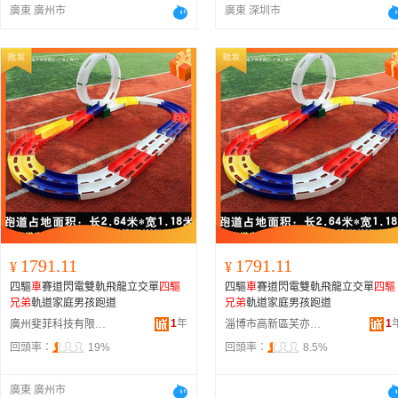
廣東 廣州市
廣東 深圳市
1791.11
1791.11
¥
¥
四驅
車
賽道閃電雙軌飛龍立交單
四驅
四驅
車
賽道閃電雙軌飛龍立交單
四驅
兄弟
軌道家庭男孩跑道
兄弟
軌道家庭男孩跑道
1
年
1
廣州斐菲科技有限公司
淄博市高新區芙亦舟百貨商行
回頭率：
19%
回頭率：
8.5%
廣東 廣州市