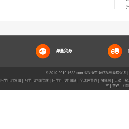
海量貨源
© 2010-2019 1688.com 版權所有
著作權與商標聲明
|
阿里巴巴集團
|
阿里巴巴國際站
|
阿里巴巴中國站
|
全球速賣通
|
淘寶網
|
天貓
|
聚
寶
|
來往
|
釘