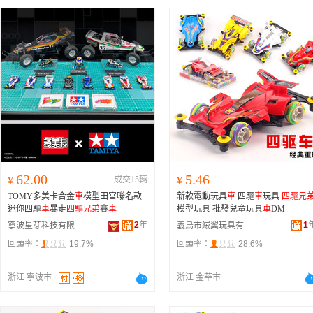
62.00
5.46
¥
成交15輛
¥
TOMY多美卡合金
車
模型田宮聯名款
新款電動玩具
車
四驅
車
玩具
四驅兄
迷你四驅
車
暴走
四驅兄弟
賽
車
模型玩具 批發兒童玩具
車
DM
2
年
1
寧波星芽科技有限公司
義烏市絨翼玩具有限公司
回頭率：
19.7%
回頭率：
28.6%
浙江 寧波市
浙江 金華市