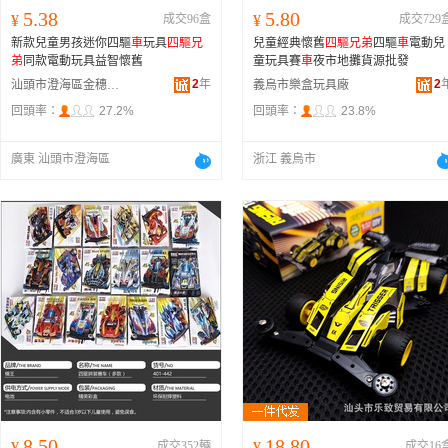
5.38
5.80
¥
成交96盒
¥
成交729
新款兒童男孩迷你四驅
車
玩具
四驅兄
兒童經典懷舊
四驅兄弟
四驅
車
電動兒
弟
同款電動玩具益智懷舊
童玩具賽
車
夜市地攤貨源批發
2
年
2
汕頭市澄海區金穗玩具廠
義烏市樂盒玩具廠
回頭率：
27.2%
回頭率：
23.8%
廣東 汕頭市澄海區
浙江 義烏市
8.50
18.80
¥
成交352輛
¥
成交16