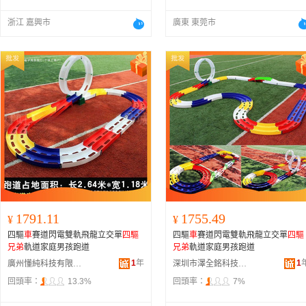
浙江 嘉興市
廣東 東莞市
1791.11
1755.49
¥
¥
四驅
車
賽道閃電雙軌飛龍立交單
四驅
四驅
車
賽道閃電雙軌飛龍立交單
四驅
兄弟
軌道家庭男孩跑道
兄弟
軌道家庭男孩跑道
1
年
1
廣州懂純科技有限公司
深圳市澤全銘科技有限公司
回頭率：
13.3%
回頭率：
7%