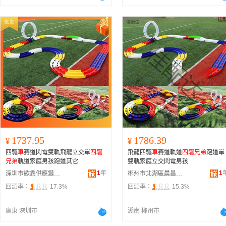
1737.95
1786.39
¥
¥
四驅
車
賽道閃電雙軌飛龍立交單
四驅
飛龍四驅
車
賽道軌道
四驅兄弟
跑道單
兄弟
軌道家庭男孩跑道其它
雙軌家庭立交閃電男孩
1
年
1
深圳市歡鑫供應鏈有限公司
郴州市北湖區晨昌貿易商行
回頭率：
17.3%
回頭率：
15.3%
廣東 深圳市
湖南 郴州市