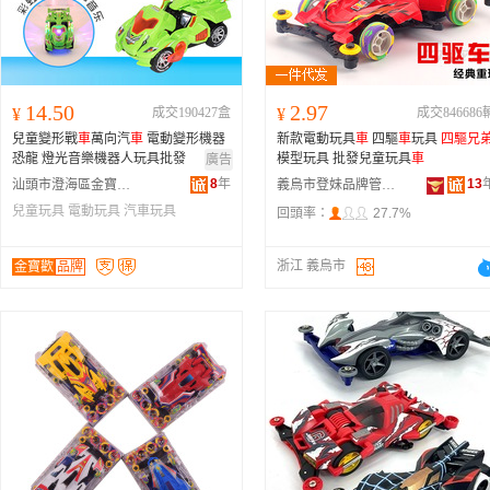
14.50
2.97
¥
成交190427盒
¥
成交846686
兒童變形戰
車
萬向汽
車
電動變形機器
新款電動玩具
車
四驅
車
玩具
四驅兄
恐龍 燈光音樂機器人玩具批發
模型玩具 批發兒童玩具
車
廣告
8
年
13
汕頭市澄海區金寶歡玩具商行
義烏市登妹品牌管理有限公司
兒童玩具
電動玩具
汽車玩具
回頭率：
27.7%
浙江 義烏市
金寶歡
品牌