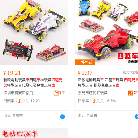
19.21
2.97
¥
¥
成交252
新款電動玩具
車
四驅
車
80玩具
四驅兄
新款電動玩具
車
四驅
車
玩具
四驅兄
弟
模型玩具代發批發兒童玩具
車
模型玩具 批發兒童玩具
車
1
年
2
深圳市寶安區春飛鵬玩具廠
義烏市嘻鴨吖玩具有限公司
回頭率：
12.2%
回頭率：
16.7%
山東 滕州市
浙江 金華市