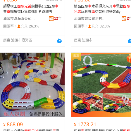
超星模王
四驅兄弟
組拼裝1:32四驅
車
捷品四驅
車
木星極光玩具
車
電動
四驅
賽
車
鐵狼號巨無霸進化者跳躍者
兄弟
玩具賽
車
益智迷你拼裝diy
12
年
2
汕頭市澄海區番茄魚貿易商行
汕頭市樂致貿易有限公司
回頭率：
26.3%
回頭率：
32.3%
廣東 汕頭市澄海區
廣東 汕頭市
868.09
1773.21
¥
¥