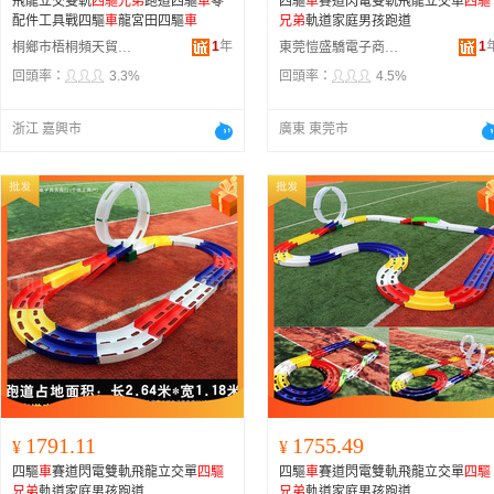
飛龍立交雙軌
四驅兄弟
跑道四驅
車
零
四驅
車
賽道閃電雙軌飛龍立交單
四驅
配件工具戰四驅
車
龍宮田四驅
車
兄弟
軌道家庭男孩跑道
1
年
1
桐鄉市梧桐頻天貿易商行
東莞愷盛驕電子商務有限公司
回頭率：
3.3%
回頭率：
4.5%
浙江 嘉興市
廣東 東莞市
1791.11
1755.49
¥
¥
四驅
車
賽道閃電雙軌飛龍立交單
四驅
四驅
車
賽道閃電雙軌飛龍立交單
四驅
兄弟
軌道家庭男孩跑道
兄弟
軌道家庭男孩跑道