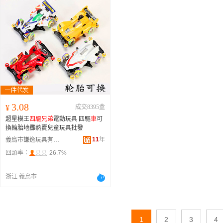
3.08
¥
成交8395盒
超星模王
四驅兄弟
電動玩具 四驅
車
可
換輪胎地攤熱賣兒童玩具批發
11
年
義烏市謙逸玩具有限公司
回頭率：
26.7%
浙江 義烏市
1
2
3
4