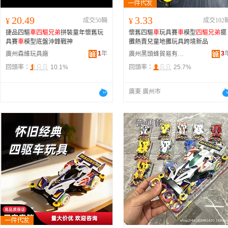
20.49
3.33
¥
成交50輛
¥
成交102
捷品四驅
車
四驅兄弟
拼裝童年懷舊玩
懷舊四驅
車
玩具賽
車
模型
四驅兄弟
擺
具賽
車
模型底盤沖鋒戰神
攤熱賣兒童地攤玩具跨境新品
1
年
3
廣州森維玩具廠
廣州黑頭蜂貿易有限公司
回頭率：
10.1%
回頭率：
25.7%
廣東 廣州市