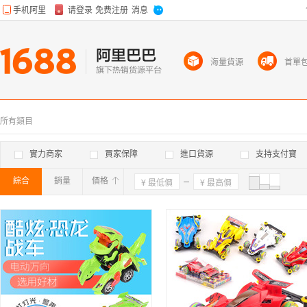
海量貨源
首單
所有類目
實力商家
買家保障
進口貨源
支持支付寶
綜合
銷量
價格
確定