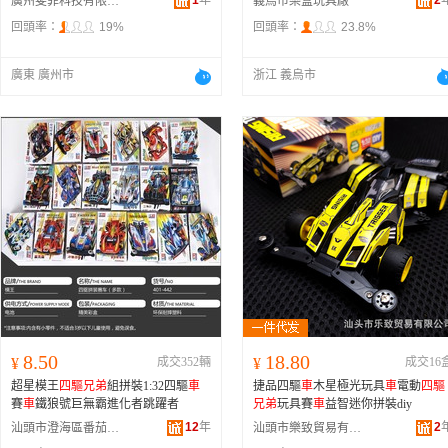
1
年
2
廣州斐菲科技有限公司
義烏市樂盒玩具廠
回頭率：
19%
回頭率：
23.8%
廣東 廣州市
浙江 義烏市
8.50
18.80
¥
成交352輛
¥
成交16
超星模王
四驅兄弟
組拼裝1:32四驅
車
捷品四驅
車
木星極光玩具
車
電動
四驅
賽
車
鐵狼號巨無霸進化者跳躍者
兄弟
玩具賽
車
益智迷你拼裝diy
12
年
2
汕頭市澄海區番茄魚貿易商行
汕頭市樂致貿易有限公司