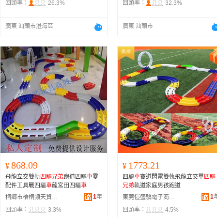
回頭率：
26.3%
回頭率：
32.3%
廣東 汕頭市澄海區
廣東 汕頭市
868.09
1773.21
¥
¥
飛龍立交雙軌
四驅兄弟
跑道四驅
車
零
四驅
車
賽道閃電雙軌飛龍立交單
四驅
配件工具戰四驅
車
龍宮田四驅
車
兄弟
軌道家庭男孩跑道
1
年
1
桐鄉市梧桐頻天貿易商行
東莞愷盛驕電子商務有限公司
回頭率：
3.3%
回頭率：
4.5%