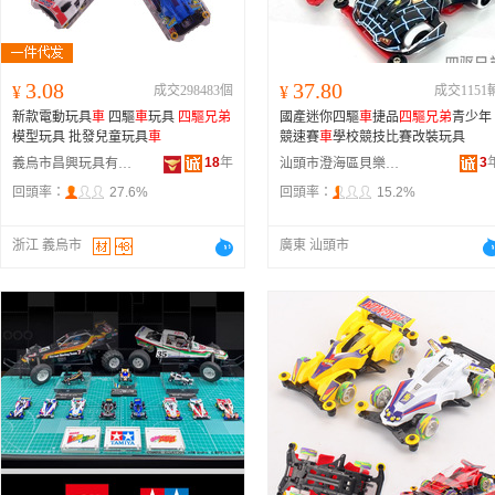
3.08
37.80
¥
成交298483個
¥
成交1151
新款電動玩具
車
四驅
車
玩具
四驅兄弟
國產迷你四驅
車
捷品
四驅兄弟
青少年
模型玩具 批發兒童玩具
車
競速賽
車
學校競技比賽改裝玩具
18
年
3
義烏市昌興玩具有限公司
汕頭市澄海區貝樂卓玩具商行
回頭率：
27.6%
回頭率：
15.2%
浙江 義烏市
廣東 汕頭市