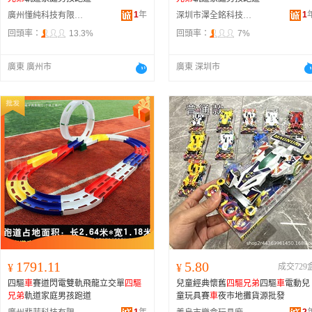
1
年
1
廣州懂純科技有限公司
深圳市澤全銘科技有限公司
回頭率：
13.3%
回頭率：
7%
廣東 廣州市
廣東 深圳市
1791.11
5.80
¥
¥
成交729
四驅
車
賽道閃電雙軌飛龍立交單
四驅
兒童經典懷舊
四驅兄弟
四驅
車
電動兒
兄弟
軌道家庭男孩跑道
童玩具賽
車
夜市地攤貨源批發