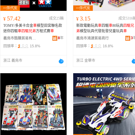
57.42
3.15
¥
成交25輛
¥
成交5316
TOMY/多美卡合金
車
模型田宮聯名款
新款電動玩具
車
四驅
車
80玩具
四驅兄
迷你四驅
車
四驅兄弟
方程式賽
車
弟
模型玩具代發批發兒童玩具
車
8
年
3
義烏市酷購貿易有限公司
義烏市鴻漣貿易商行
回頭率：
15.8%
回頭率：
16.8%
浙江 義烏市
浙江 金華市