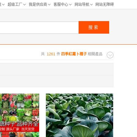
搜索
共
1261
件
四季紅蘿卜種子
相關產品
购距离:
区
华北区
重庆
河北