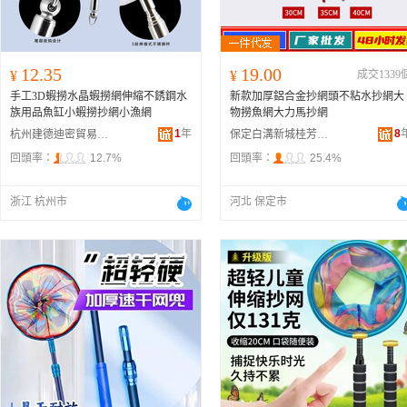
12.35
19.00
¥
¥
成交1339
手工3D蝦撈水晶蝦撈網伸縮不銹鋼水
新款加厚鋁合金抄網頭不粘水抄網大
族用品魚缸小蝦撈抄網小漁網
物撈魚網大力馬抄網
1
年
8
杭州建德迪密貿易商行
保定白溝新城桂芳漁具廠
回頭率：
12.7%
回頭率：
25.4%
浙江 杭州市
河北 保定市