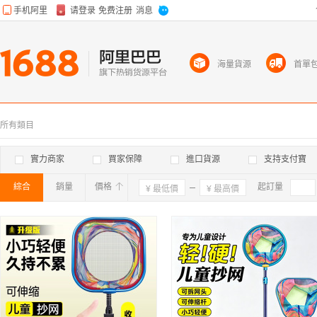
海量貨源
首單
所有類目
實力商家
買家保障
進口貨源
支持支付寶
綜合
銷量
價格
確定
起訂量