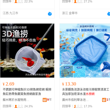
回頭率：
22.3%
回頭率：
27.2%
江西 九江市
浙江 金華市
2.69
13.30
¥
¥
不銹鋼可伸縮魚抄3D撈魚網密網 蝦撈
水景觀魚池游泳池吸污撈樹葉清潔工
魚缸熱帶魚觀賞魚撈網廠家漁
具加厚加密深水淺
水撈網
9
年
1
蘇州寒於水寵物用品科技有限公司
廣州市佰利華泳池桑拿設備有限公司
回頭率：
24.3%
回頭率：
17.3%