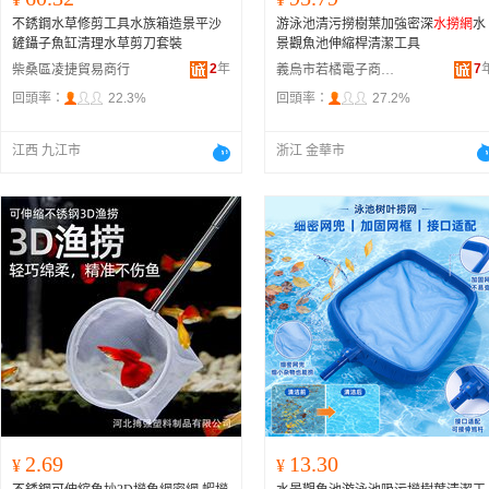
不銹鋼水草修剪工具水族箱造景平沙
游泳池清污撈樹葉加強密深
水撈網
水
鏟鑷子魚缸清理水草剪刀套裝
景觀魚池伸縮桿清潔工具
2
年
7
柴桑區凌捷貿易商行
義烏市若橘電子商務商行
回頭率：
22.3%
回頭率：
27.2%
江西 九江市
浙江 金華市
2.69
13.30
¥
¥