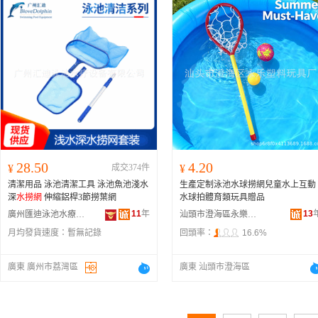
28.50
4.20
¥
成交374件
¥
清潔用品 泳池清潔工具 泳池魚池淺水
生產定制泳池水球撈網兒童水上互動
深
水撈網
伸縮鋁桿3節撈葉網
水球拍體育類玩具贈品
11
年
13
廣州匯迪泳池水療設備有限公司
汕頭市澄海區永樂塑料玩具廠
月均發貨速度：
暫無記錄
回頭率：
16.6%
廣東 廣州市荔灣區
廣東 汕頭市澄海區