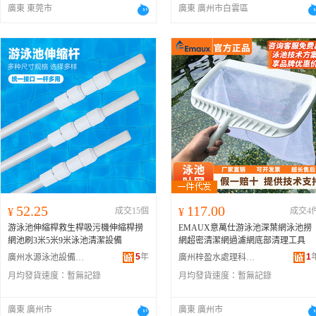
廣東 東莞市
廣東 廣州市白雲區
52.25
117.00
¥
成交15個
¥
成交4
游泳池伸縮桿救生桿吸污機伸縮桿撈
EMAUX意萬仕游泳池深葉網泳池撈
網池刷3米5米9米泳池清潔設備
網超密清潔網過濾網底部清理工具
5
年
1
廣州水源泳池設備有限公司
廣州梓盈水處理科技有限公司
月均發貨速度：
暫無記錄
月均發貨速度：
暫無記錄
廣東 廣州市
廣東 廣州市