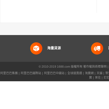
海量貨源
© 2010-2019 1688.com 版權所有
著作權與商標聲明
|
阿里巴巴集團
|
阿里巴巴國際站
|
阿里巴巴中國站
|
全球速賣通
|
淘寶網
|
天貓
|
聚
寶
|
來往
|
釘