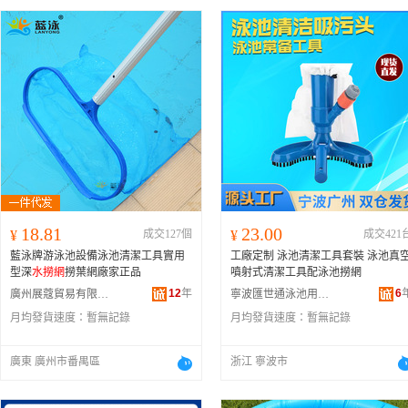
18.81
23.00
¥
成交127個
¥
成交421
藍泳牌游泳池設備泳池清潔工具實用
工廠定制 泳池清潔工具套裝 泳池真
型深
水撈網
撈葉網廠家正品
噴射式清潔工具配泳池撈網
12
年
6
廣州展蔻貿易有限公司
寧波匯世通泳池用品有限公司
月均發貨速度：
暫無記錄
月均發貨速度：
暫無記錄
廣東 廣州市番禺區
浙江 寧波市