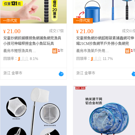
21.00
21.00
¥
成交17個
¥
成交61
兒童抄網抓蝴蝶撈魚網捕魚網兜漁具
兒童撈魚網抄網超輕碳素捕蟲網可伸
小孩可伸縮桿撈金魚小魚缸玩具
縮21CM抄魚網竿戶外撈小魚網兜
1
年
1
義烏市鯉想漁具有限公司
義烏市漁萊戶外用品有限公司
回頭率：
8.1%
回頭率：
11.7%
浙江 金華市
浙江 金華市