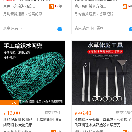
12
年
6
東莞市奔浪泳池設備有限公司
廣州智昕體育有限公司
月均發貨速度：
暫無記錄
月均發貨速度：
暫無記錄
廣東 東莞市
廣東 廣州市白雲區
12.00
46.40
¥
成交4774個
¥
成交2050
膠絲線漁網 抄網頭手工編織魚網 撈魚
不銹鋼水草修剪工具套裝平沙鏟鑷子
網密眼 抄大物魚網
魚缸清理水族箱造景水草剪刀