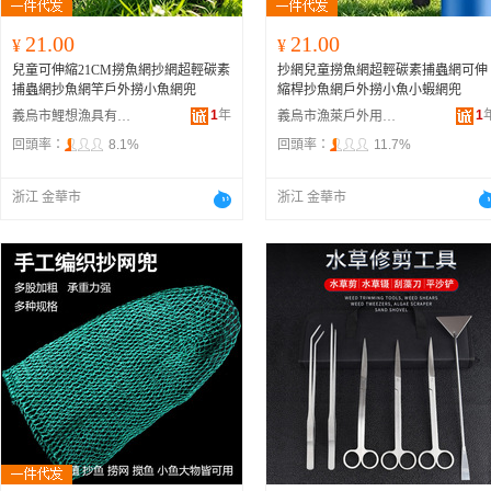
21.00
21.00
¥
¥
兒童可伸縮21CM撈魚網抄網超輕碳素
抄網兒童撈魚網超輕碳素捕蟲網可伸
捕蟲網抄魚網竿戶外撈小魚網兜
縮桿抄魚網戶外撈小魚小蝦網兜
1
年
1
義烏市鯉想漁具有限公司
義烏市漁萊戶外用品有限公司
回頭率：
8.1%
回頭率：
11.7%
浙江 金華市
浙江 金華市