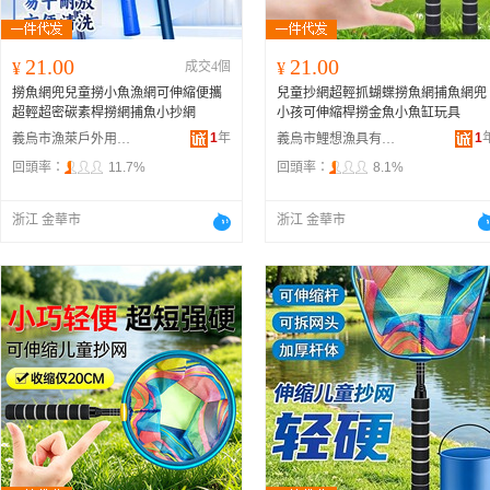
21.00
21.00
¥
成交4個
¥
撈魚網兜兒童撈小魚漁網可伸縮便攜
兒童抄網超輕抓蝴蝶撈魚網捕魚網兜
超輕超密碳素桿撈網捕魚小抄網
小孩可伸縮桿撈金魚小魚缸玩具
1
年
1
義烏市漁萊戶外用品有限公司
義烏市鯉想漁具有限公司
回頭率：
11.7%
回頭率：
8.1%
浙江 金華市
浙江 金華市