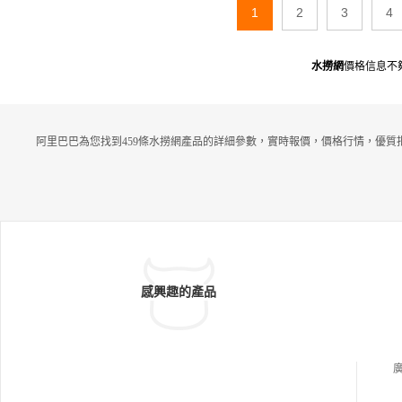
1
2
3
4
水撈網
價格信息不
阿里巴巴為您找到459條水撈網產品的詳細參數，實時報價，價格行情，優質
感興趣的產品