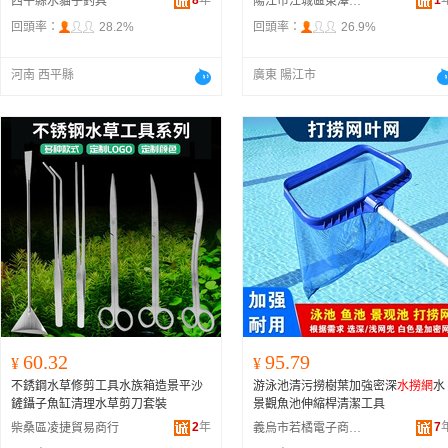
8
年
1
西平縣水貓子釣具
陽江市江城區東澤五金制品廠
回頭率：
28.2%
回頭率：
26.9%
河南 西平縣
廣東 陽江市
60.32
95.79
¥
¥
不銹鋼水草修剪工具水族箱造景平沙
游泳池清污撈樹葉加強密深
水撈網
水
鏟鑷子魚缸清理水草剪刀套裝
景觀魚池伸縮桿清潔工具
2
年
7
柴桑區凌捷貿易商行
義烏市若橘電子商務商行