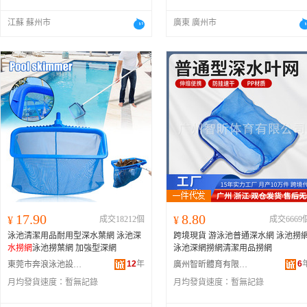
江蘇 蘇州市
廣東 廣州市
17.90
8.80
¥
成交18212個
¥
成交6669
泳池清潔用品耐用型深水葉網 泳池深
跨境現貨 游泳池普通深水網 泳池撈
水撈網
泳池撈葉網 加強型深網
泳池深網撈網清潔用品撈網
12
年
6
東莞市奔浪泳池設備有限公司
廣州智昕體育有限公司
月均發貨速度：
暫無記錄
月均發貨速度：
暫無記錄