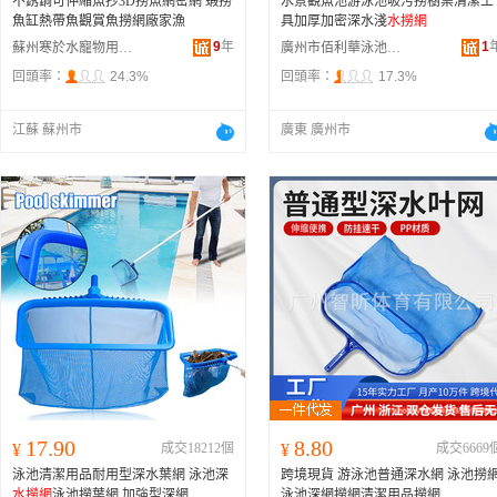
不銹鋼可伸縮魚抄3D撈魚網密網 蝦撈
水景觀魚池游泳池吸污撈樹葉清潔工
魚缸熱帶魚觀賞魚撈網廠家漁
具加厚加密深水淺
水撈網
9
年
1
蘇州寒於水寵物用品科技有限公司
廣州市佰利華泳池桑拿設備有限公司
回頭率：
24.3%
回頭率：
17.3%
江蘇 蘇州市
廣東 廣州市
17.90
8.80
¥
成交18212個
¥
成交6669
泳池清潔用品耐用型深水葉網 泳池深
跨境現貨 游泳池普通深水網 泳池撈
水撈網
泳池撈葉網 加強型深網
泳池深網撈網清潔用品撈網