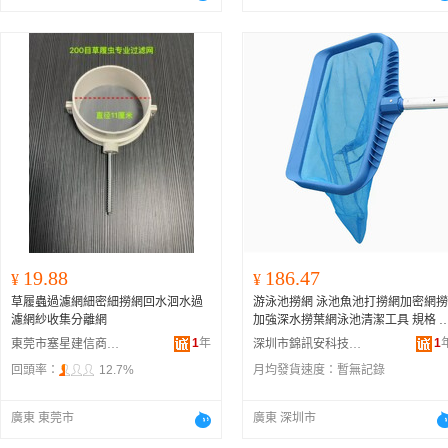
19.88
186.47
¥
¥
草履蟲過濾網細密細撈網回水洄水過
游泳池撈網 泳池魚池打撈網加密網撈
濾網紗收集分離網
加強深水撈葉網泳池清潔工具 規格 
款小深水葉網、小深
水撈網
+新1米伸
1
年
1
東莞市塞星建信商貿有限公司
深圳市錦訊安科技有限公司
縮桿、加強深網不含桿、白色加密型
回頭率：
12.7%
月均發貨速度：
暫無記錄
深水葉網不含桿、加強深網帶3米鋁
金桿、加強深網帶5米鋁合金桿、標
深網不含桿、伸縮桿3、伸縮桿5、伸
廣東 東莞市
廣東 深圳市
縮桿7