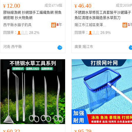
12.00
46.40
¥
成交4774個
¥
成交2050
膠絲線漁網 抄網頭手工編織魚網 撈魚
不銹鋼水草修剪工具套裝平沙鏟鑷子
網密眼 抄大物魚網
魚缸清理水族箱造景水草剪刀
8
年
1
西平縣水貓子釣具
陽江市江城區東澤五金制品廠
回頭率：
28.2%
回頭率：
26.9%
河南 西平縣
廣東 陽江市
60.32
95.79
¥
¥