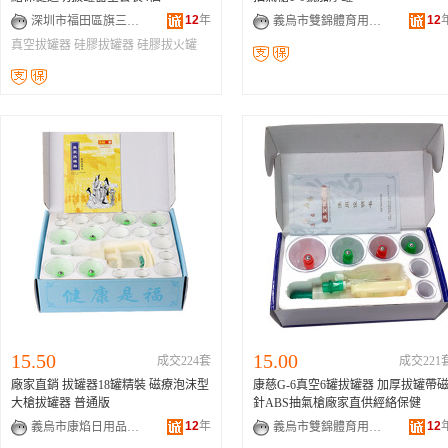
12
年
12
深圳市福田區旗三宜百貨商行
義烏市雙錦體育用品有限公司
真空拔罐器
硅膠拔罐器
硅膠拔火罐
15.50
15.00
成交224套
成交221
廠家直銷 拔罐器18罐精裝 磁療泡沫型
康慈G-6真空6罐拔罐器 加厚拔罐帶
大槍拔罐器 普通版
針ABS抽氣槍廠家直供經絡保健
12
年
12
義烏市康焰日用品有限公司
義烏市雙錦體育用品有限公司