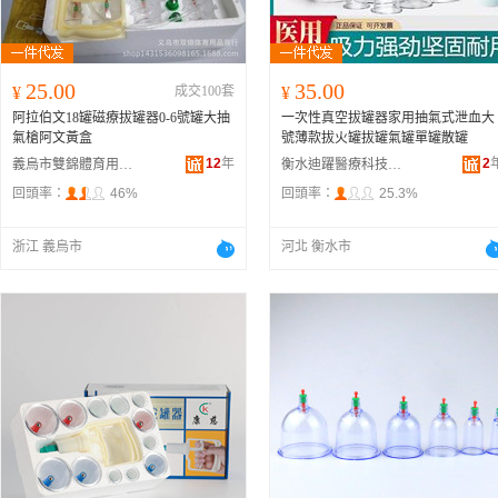
25.00
35.00
¥
成交100套
¥
阿拉伯文18罐磁療拔罐器0-6號罐大抽
一次性真空拔罐器家用抽氣式泄血大
氣槍阿文黃盒
號薄款拔火罐拔罐氣罐單罐散罐
12
年
2
義烏市雙錦體育用品有限公司
衡水迪躍醫療科技有限公司
回頭率：
46%
回頭率：
25.3%
浙江 義烏市
河北 衡水市