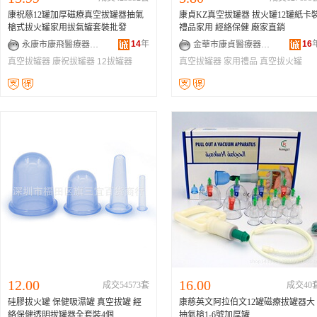
康祝慈12罐加厚磁療真空拔罐器抽氣
康貞KZ真空拔罐器 拔火罐12罐紙卡
槍式拔火罐家用拔氣罐套裝批發
禮品家用 經絡保健 廠家直銷
14
年
16
永康市康飛醫療器械有限公司
金華市康貞醫療器械有限公司
真空拔罐器
康祝拔罐器
12拔罐器
真空拔罐器
家用禮品
真空拔火罐
12.00
16.00
成交54573套
成交40
硅膠拔火罐 保健吸濕罐 真空拔罐 經
康慈英文阿拉伯文12罐磁療拔罐器大
絡保健透明拔罐器全套裝4個
抽氣槍1-6號加厚罐