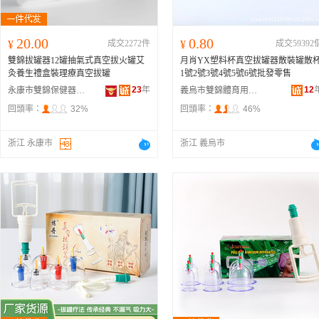
20.00
0.80
¥
成交2272件
¥
成交59392
雙錦拔罐器12罐抽氣式真空拔火罐艾
月肖YX塑料杯真空拔罐器散裝罐散
灸養生禮盒裝理療真空拔罐
1號2號3號4號5號6號批發零售
23
年
12
永康市雙錦保健器材廠
義烏市雙錦體育用品有限公司
回頭率：
32%
回頭率：
46%
浙江 永康市
浙江 義烏市