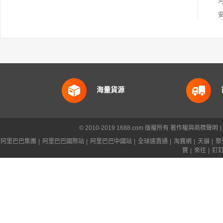
海量貨源
© 2010-2019 1688.com 版權所有
著作權與商標聲明
|
阿里巴巴集團
|
阿里巴巴國際站
|
阿里巴巴中國站
|
全球速賣通
|
淘寶網
|
天貓
|
聚
寶
|
來往
|
釘