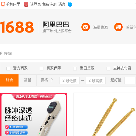
海量貨源
首單
所有類目
實力商家
買家保障
進口貨源
支持支付寶
綜合
銷量
價格
確定
起訂量