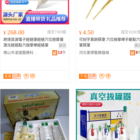
268.00
4.50
¥
成交7305個
¥
成交10283
跨境貨源電子經絡筆經絡穴位按摩儀
可刻字黃銅探筆 穴位按摩棒手動點穴
激光經絡點穴按摩棒經絡筆
筆探筆
廣告
廣
13
年
8
佛山市凌遠醫療科技有限公司
河北東燁醫療器械有限公司
凌遠
品牌
子彧
品牌