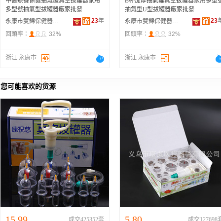
中醫療養保健抽氣罐真空拔罐器家用
B杯加厚抽氣罐真空拔罐器家用多型
多型號抽氣型拔罐器廠家批發
抽氣型U型拔罐器廠家批發
23
年
23
永康市雙錦保健器材廠
永康市雙錦保健器材廠
回頭率：
32%
回頭率：
32%
浙江 永康市
浙江 永康市
您可能喜欢的货源
15.99
5.80
成交425352套
成交127698