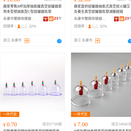
廠家零售B杯加厚抽氣罐真空拔罐器家
廠家直供拔罐器抽氣式真空拔火罐艾
用多型號抽氣型U型拔罐器批發
灸養生真空拔罐器批發減壓經絡
23
年
23
永康市雙錦保健器材廠
永康市雙錦保健器材廠
回頭率：
32%
回頭率：
32%
浙江 永康市
浙江 永康市
0.70
7.00
¥
成交97780個
¥
成交349485