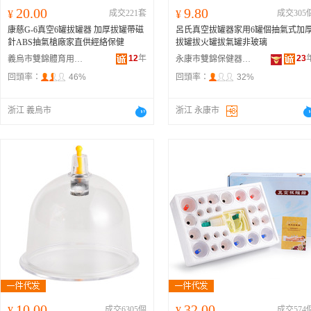
20.00
9.80
¥
成交221套
¥
成交305
康慈G-6真空6罐拔罐器 加厚拔罐帶磁
呂氏真空拔罐器家用6罐個抽氣式加
針ABS抽氣槍廠家直供經絡保健
拔罐拔火罐拔氣罐非玻璃
12
年
23
義烏市雙錦體育用品有限公司
永康市雙錦保健器材廠
回頭率：
46%
回頭率：
32%
浙江 義烏市
浙江 永康市
10.00
32.00
¥
成交6305個
¥
成交574