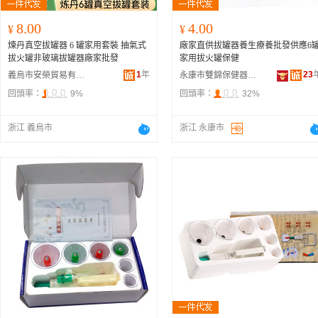
8.00
4.00
¥
¥
煉丹真空拔罐器 6 罐家用套裝 抽氣式
廠家直供拔罐器養生療養批發供應6
拔火罐非玻璃拔罐器廠家批發
家用拔火罐保健
1
年
23
義烏市安榮貿易有限公司
永康市雙錦保健器材廠
回頭率：
9%
回頭率：
32%
浙江 義烏市
浙江 永康市