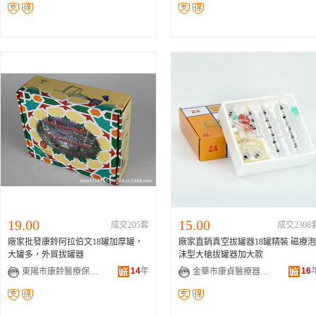
19.00
15.00
成交205套
成交2308
廠家批發康鈴阿拉伯文18罐加厚罐，
廠家直銷真空拔罐器18罐精裝 磁療泡
大罐多，外貿拔罐器
沫型大槍拔罐器加大款
14
年
16
東陽市康鈴醫療保健器材廠
金華市康貞醫療器械有限公司